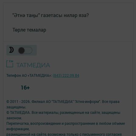
"Әтнә таңы" газетасы ниләр яза?
Төрле темалар
Телефон АО «ТАТМЕДИА»:
(843) 222 09 84
16+
© 2011 - 2026. Филиал АО "ТАТМЕДИА" "Атня-информ". Все права
защищены.
© ТАТМЕДИА. Все материалы, размещенные на сайте, защищены
законом.
Перепечатка, воспроизведение и распространение в любом объеме
информации,
размещенной на сайте, возможна только с письменного согласия