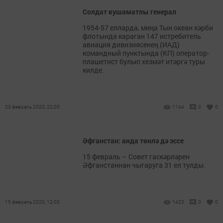
Солдат кушаматлы генерал
1954-57 елларда, миңа Тын океан хәрби
флотында караган 147 истребитель
авиация дивизиясенең (ИАД)
командный пунктында (КП) оператор-
плашетист булып хезмәт итәргә туры
килде.
23 февраль 2020, 22:00
1144
0
0
Әфганстан: анда төнлә дә эссе
15 февраль – Совет гаскәрләрен
Әфганстаннан чыгаруга 31 ел тулды.
15 февраль 2020, 12:00
1423
0
0