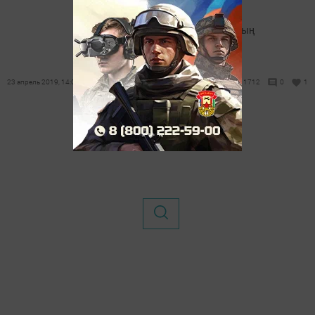
Зыярәт кылдылар
Бүген Олы Мәңгәр авылының
23 апрель 2019, 14:00
1712
0
1