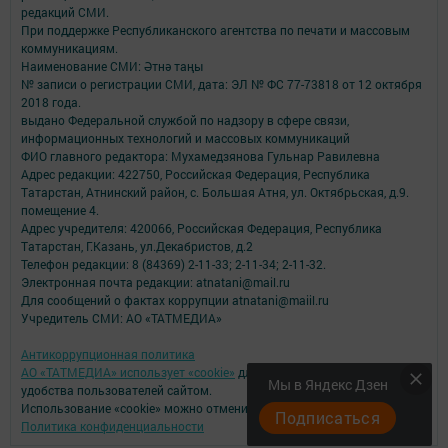
редакций СМИ.
При поддержке Республиканского агентства по печати и массовым
коммуникациям.
Наименование СМИ: Әтнә таңы
№ записи о регистрации СМИ, дата: ЭЛ № ФС 77-73818 от 12 октября
2018 года.
выдано Федеральной службой по надзору в сфере связи,
информационных технологий и массовых коммуникаций
ФИО главного редактора: Мухамедзянова Гульнар Равилевна
Адрес редакции: 422750, Российская Федерация, Республика
Татарстан, Атнинский район, с. Большая Атня, ул. Октябрьская, д.9.
помещение 4.
Адрес учредителя: 420066, Российская Федерация, Республика
Татарстан, Г.Казань, ул.Декабристов, д.2
Телефон редакции: 8 (84369) 2-11-33; 2-11-34; 2-11-32.
Электронная почта редакции: atnatani@mail.ru
Для сообщений о фактах коррупции atnatani@maiil.ru
Учредитель СМИ: АО «ТАТМЕДИА»
Антикоррупционная политика
АО «ТАТМЕДИА» использует «cookie»
для персонализации сервисов и
Мы в Яндекс Дзен
удобства пользователей сайтом.
Использование «cookie» можно отменить в настройках браузера.
Подписаться
Политика конфиденциальности