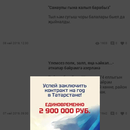
"Санаулы гына калып барабыз"
Тыл һәм сугыш чоры балалары быел да
җыйналды.
08 май 2019, 12:30
1603
0
0
Үлемсез полк, залп, яңа һәйкәл...-
әтнәләр бәйрәмгә әзерләнә
Районыбыз Бөек Җиңүнең 74 еллыгын
каршыларга әзерләнә. Бу бәйрәм
елдагыча авылларда 8 май көнне, район
үзәгендә 9 май көнне булачак.
07 май 2019, 09:30
1642
0
0