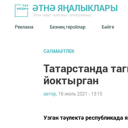
ӘТНӘ ЯҢАЛЫКЛАРЫ
"Әтнә таңы" газетасы - Әтнә районы
Реклама
Безнең геройлар
Бәйге
СӘЛАМӘТЛЕК
Татарстанда та
йоктырган
автор,
16 июль 2021 - 13:15
Узган тәүлектә республикада 