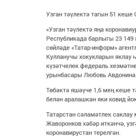
Узган тәүлектә тагын 51 кеше 
«Узган тәүлектә яңа коронавиу
Республикада барлыгы 23 149 
сөйләде «Татар-информ» аген
Кулланучы хокукларын яклау 
күзәтчелек федераль хезмәтне
урынбасары Любовь Авдонина
Төбәктә яшәүче 1,6 мең кеше т
белән аралашкан яки ковид йо
Татарстан сәламәтлек сакла
Жаворонков хәбәр иткәнчә, уз
коронавирустан терелгән.