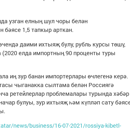
да узган елның шул чоры белән
 бәясе 1,5 тапкыр арткан.
эчендә даими ихтыяҗ булу, рубль курсы төшү,
 (2020 елда импортның 90 проценты туры
ла иң зур банан импортерлары өчлегенә керә.
тасы чыганакка сылтама белән Россиягә
енча ретейлерлар проблемалары турында хәбәр
начар булуы, зур ихтыяҗ һәм күпләп сату бәяс
ы.
.tatar/news/business/16-07-2021/rossiya-kibetl-