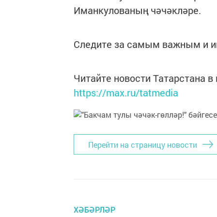
Иманкулованың чәчәкләре.
Следите за самым важным и 
Читайте новости Татарстана 
https://max.ru/tatmedia
Перейти на страницу новости
ХӘБӘРЛӘР