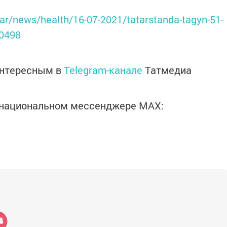
atar/news/health/16-07-2021/tatarstanda-tagyn-51-
30498
интересным в
Telegram-канале
Татмедиа
в национальном мессенджере MАХ: