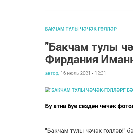
БАКЧАМ ТУЛЫ ЧӘЧӘК-ГӨЛЛӘР
"Бакчам тулы чә
Фирдания Иман
автор,
16 июль 2021 - 12:31
Бу атна буе сездән чәчәк фото
"Бакчам тулы чәчәк-гөлләр!" 