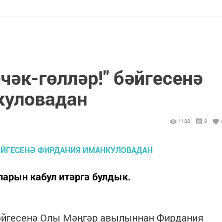
чәк-гөлләр!" бәйгесенә
куловадан
1100
0
ларын кабул итәргә булдык.
бәйгесенә Олы Мәңгәр авылыннан Фирдания