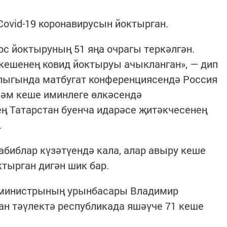
Covid-19 коронавирусын йоктырган.
рс йоктыруның 51 яңа очрагы теркәлгән.
кешенең ковид йоктыруы ачыкланган», — дип
тлыгында матбугат конференциясендә Россия
һәм кеше иминлеге өлкәсендә
ң Татарстан буенча идарәсе җитәкчесенең
.
абиблар күзәтүендә кала, алар авыру кеше
ктырган дигән шик бар.
у министрының урынбасары Владимир
ган тәүлектә республикада яшәүче 71 кеше