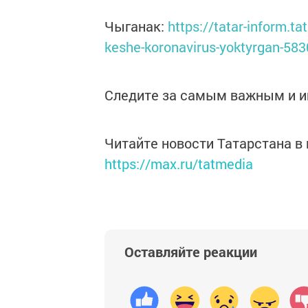
Чыганак:
https://tatar-inform.t
keshe-koronavirus-yoktyrgan-58
Следите за самым важным и 
Читайте новости Татарстана 
https://max.ru/tatmedia
Оставляйте реакции