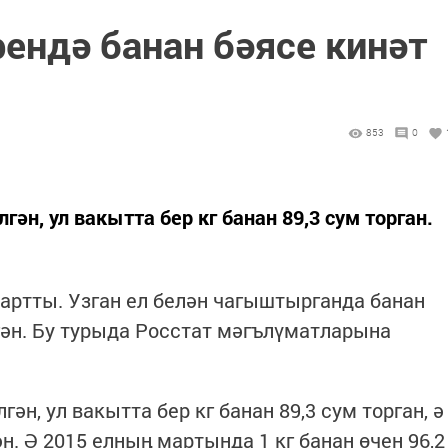
ендә банан бәясе кинәт
853
0
ән, ул вакытта бер кг банан 89,3 сум торган.
 артты. Узган ел белән чагыштырганда банан
ән. Бу турыда Росстат мәгълүматларына
ән, ул вакытта бер кг банан 89,3 сум торган, ә
н. Ә 2015 елның мартында 1 кг банан өчен 96,2