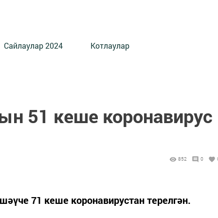
Сайлаулар 2024
Котлаулар
гын 51 кеше коронавирус
852
0
яшәүче 71 кеше коронавирустан терелгән.