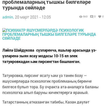
проблемаларның тышкы билгеләре
турында сөйләде
admin,
20 март 2021 - 12:05
843
0
0
Ләйлә Шәйдүкова сүзләренчә, яшьләр арасында үз-
үзләренә зыян ясау модасы 10-15 ел элек
татуировкадан һәм пирсингтан башланган.
Татуировка, пирсинг ясату һәм үз тәнен бозу —
яшүсмерләрдә психологик проблеманың беренче
билгесе булып тора. Бу очракта ата-аналарга баланы
психологка алып баруны кичектерергә ярамый.
Татарстанның атказанган табибы, Казан дәүләт