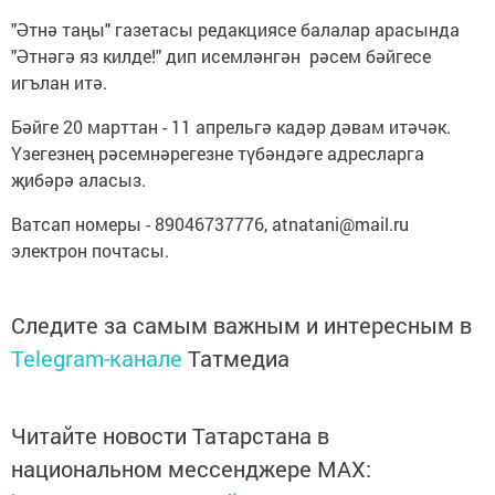
"Әтнә таңы" газетасы редакциясе балалар арасында
"Әтнәгә яз килде!" дип исемләнгән рәсем бәйгесе
игълан итә.
Бәйге 20 марттан - 11 апрельгә кадәр дәвам итәчәк.
Үзегезнең рәсемнәрегезне түбәндәге адресларга
җибәрә аласыз.
Ватсап номеры - 89046737776, atnatani@mail.ru
электрон почтасы.
Следите за самым важным и интересным в
Telegram-канале
Татмедиа
Читайте новости Татарстана в
национальном мессенджере MАХ: