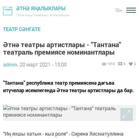
ӘТНӘ ЯҢАЛЫКЛАРЫ
16+
"Әтнә таңы" газетасы - Әтнә районы
ТЕАТР СӘНГАТЕ
Әтнә театры артистлары - "Тантана"
театраль премиясе номинантлары
admin,
20 март 2021 - 15:00
1013
0
2
"Тантана" республика театр премиясенә дәгъва
итүчеләр исемлегендә Әтнә театры артистлары да бар.
"Иң яхшы хатын - кыз роле" - Сиренә Хисмәтуллина