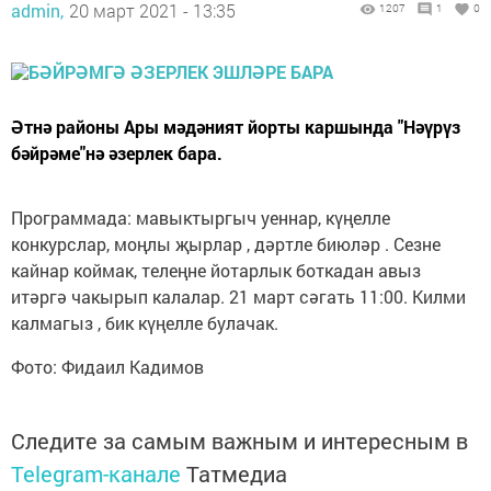
admin,
20 март 2021 - 13:35
1207
1
0
Әтнә районы Ары мәдәният йорты каршында "Нәүрүз
бәйрәме"нә әзерлек бара.
Программада: мавыктыргыч уеннар, күңелле
конкурслар, моңлы җырлар , дәртле биюләр . Сезне
кайнар коймак, телеңне йотарлык боткадан авыз
итәргә чакырып калалар. 21 март сәгать 11:00. Килми
калмагыз , бик күңелле булачак.
Фото: Фидаил Кадимов
Следите за самым важным и интересным в
Telegram-канале
Татмедиа