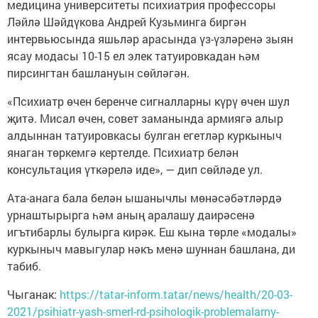
медицина университеты психиатрия профессоры
Ләйлә Шәйдүкова Андрей Кузьминга биргән
интервьюсында яшьләр арасында үз-үзләренә зыян
ясау модасы 10-15 ел элек татуировкадан һәм
пирсингтан башлануын сөйләгән.
«Психиатр өчен беренче сигналларны күрү өчен шул
җитә. Мисал өчен, совет заманында армиягә алыр
алдыннан татуировкасы булган егетләр куркыныч
янаган төркемгә кертелде. Психиатр белән
консультация үткәрелә иде», — дип сөйләде ул.
Ата-анага бала белән ышанычлы мөнәсәбәтләрдә
урнаштырырга һәм аның аралашу даирәсенә
игътибарлы булырга кирәк. Еш кына төрле «модалы»
куркыныч мавыгулар нәкъ менә шуннан башлана, ди
табиб.
Чыганак:
https://tatar-inform.tatar/news/health/20-03-
2021/psihiatr-yash-smerl-rd-psihologik-problemalarny-