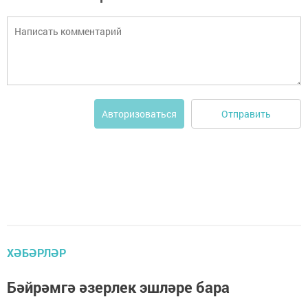
Отправить
Авторизоваться
ХӘБӘРЛӘР
Бәйрәмгә әзерлек эшләре бара