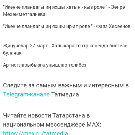
"Икенче пландагы иң яхшы хатын - кыз роле " - Зөһрә
Мөхәммәтгалиева;
"Икенче пландагы иң яхшы ир-ат роле " - Фаяз Хөсәенов
.
Җиңүчеләр 27 март - Халыкара театр көнендә билгеле
булачак.
Артистларыбызга уңышлар телибез !
Следите за самым важным и интересным в
Telegram-канале
Татмедиа
Читайте новости Татарстана в
национальном мессенджере MАХ:
https://max.ru/tatmedia