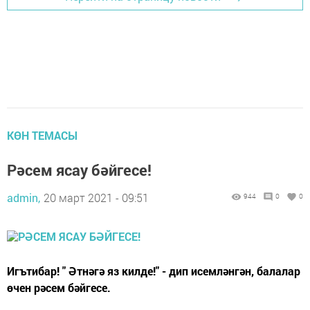
КӨН ТЕМАСЫ
Рәсем ясау бәйгесе!
admin,
20 март 2021 - 09:51
944
0
0
Игътибар! " Әтнәгә яз килде!" - дип исемләнгән, балалар
өчен рәсем бәйгесе.