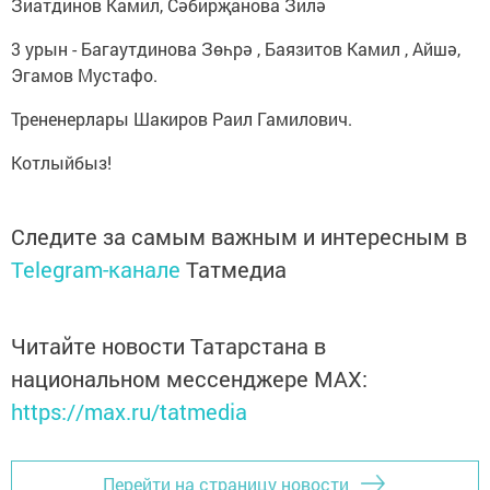
Зиатдинов Камил, Сәбирҗанова Зилә
3 урын - Багаутдинова Зөһрә , Баязитов Камил , Айшә,
Эгамов Мустафо.
Трененерлары Шакиров Раил Гамилович.
Котлыйбыз!
Следите за самым важным и интересным в
Telegram-канале
Татмедиа
Читайте новости Татарстана в
национальном мессенджере MАХ:
https://max.ru/tatmedia
Перейти на страницу новости