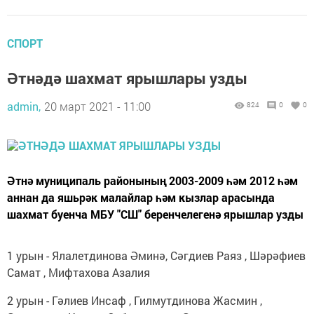
СПОРТ
Әтнәдә шахмат ярышлары узды
admin,
20 март 2021 - 11:00
824
0
0
Әтнә муниципаль районының 2003-2009 һәм 2012 һәм
аннан да яшьрәк малайлар һәм кызлар арасында
шахмат буенча МБУ "СШ" беренчелегенә ярышлар узды
1 урын - Ялалетдинова Әминә, Сәгдиев Раяз , Шәрәфиев
Самат , Мифтахова Азалия
2 урын - Гәлиев Инсаф , Гилмутдинова Жасмин ,