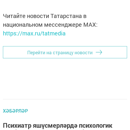
Читайте новости Татарстана в
национальном мессенджере MАХ:
https://max.ru/tatmedia
Перейти на страницу новости
ХӘБӘРЛӘР
Психиатр яшүсмерләрдә психологик