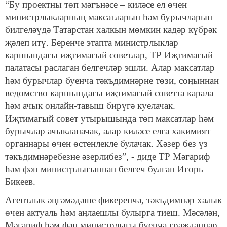
“Бу проектны төп мәгънәсе – киләсе ел өчен
министрлыкларның максатларын һәм бурычларын
билгеләүдә Татарстан халкын мөмкин кадәр күбрәк
җәлеп итү. Беренче этапта министрлыклар
каршындагы иҗтимагый советлар, ТР Иҗтимагый
палатасы раслаган белгечләр эшли. Алар максатлар
һәм бурычлар буенча тәкъдимнәрне төзи, соңыннан
ведомство каршындагы иҗтимагый советта карала
һәм ачык онлайн-тавыш бирүгә куелачак.
Иҗтимагый совет утырышында төп максатлар һәм
бурычлар ачыкланачак, алар киләсе елга хакимият
органнары өчен өстенлекле булачак. Хәзер без үз
тәкъдимнәребезне әзерлибез”, - диде ТР Мәгариф
һәм фән министрлыгыннан белгеч булган Игорь
Бикеев.
Агентлык әңгәмәдәше фикеренчә, тәкъдимнәр халык
өчен актуаль һәм аңлаешлы булырга тиеш. Мәсәлән,
Мәгариф һәм фән министрлыгы буенча гражданнар