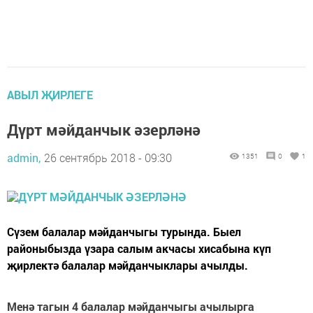
АВЫЛ ҖИРЛЕГЕ
Дүрт мәйданчык әзерләнә
admin,
26 сентябрь 2018 - 09:30
1351
0
1
Сүзем балалар мәйданчыгы турында. Быел
районыбызда үзара салым акчасы хисабына күп
җирлектә балалар мәйданчыклары ачылды.
Менә тагын 4 балалар мәйданчыгы ачылырга