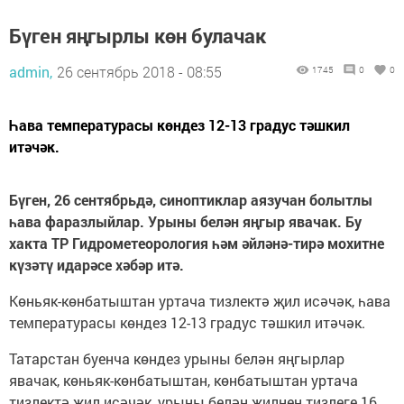
Бүген яңгырлы көн булачак
admin,
26 сентябрь 2018 - 08:55
1745
0
0
Һава температурасы көндез 12-13 градус тәшкил
итәчәк.
Бүген, 26 сентябрьдә, синоптиклар аязучан болытлы
һава фаразлыйлар. Урыны белән яңгыр явачак. Бу
хакта ТР Гидрометеорология һәм әйләнә-тирә мохитне
күзәтү идарәсе хәбәр итә.
Көньяк-көнбатыштан уртача тизлектә җил исәчәк, һава
температурасы көндез 12-13 градус тәшкил итәчәк.
Татарстан буенча көндез урыны белән яңгырлар
явачак, көньяк-көнбатыштан, көнбатыштан уртача
тизлектә җил исәчәк, урыны белән җилнең тизлеге 16