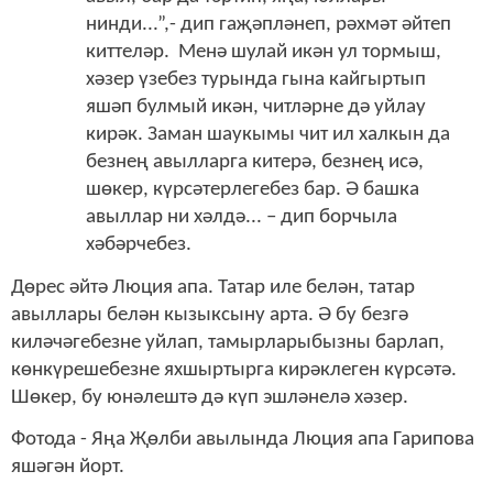
нинди...”,- дип гаҗәпләнеп, рәхмәт әйтеп
киттеләр. Менә шулай икән ул тормыш,
хәзер үзебез турында гына кайгыртып
яшәп булмый икән, читләрне дә уйлау
кирәк. Заман шаукымы чит ил халкын да
безнең авылларга китерә, безнең исә,
шөкер, күрсәтерлегебез бар. Ә башка
авыллар ни хәлдә... – дип борчыла
хәбәрчебез.
Дөрес әйтә Люция апа. Татар иле белән, татар
авыллары белән кызыксыну арта. Ә бу безгә
киләчәгебезне уйлап, тамырларыбызны барлап,
көнкүрешебезне яхшыртырга кирәклеген күрсәтә.
Шөкер, бу юнәлештә дә күп эшләнелә хәзер.
Фотода - Яңа Җөлби авылында Люция апа Гарипова
яшәгән йорт.