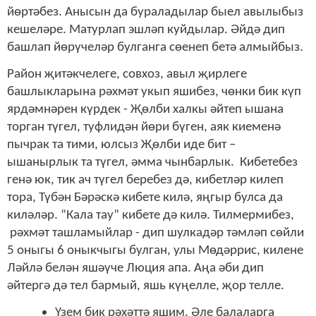
йөртәбез. Анысын да бураладылар быел авылыбыз
кешеләре. Матурлап эшләп куйдылар. Әйдә дип
башлап йөрүчеләр булганга сөенеп бетә алмыйбыз.
Район җитәкчелеге, совхоз, авыл җирлеге
башлыкларына рәхмәт укып яшибез, чөнки бик күп
ярдәмнәрен күрдек - Җөлби халкы әйтеп ышана
торган түгел, туфлидән йөри бүген, аяк киеменә
пычрак та тими, юлсыз Җөлби иде бит –
ышанырлык та түгел, әмма чынбарлык. Кибетебез
генә юк, тик ач түгел беребез дә, кибетләр килеп
тора, Түбән Бәрәскә кибете килә, яңгыр булса да
киләләр. “Кала тау” кибете дә килә. Тилмермибез,
рәхмәт ташламыйлар - дип шулкадәр тәмләп сөйли
5 оныгы 6 оныкчыгы булган, улы Мөдәррис, килене
Ләйлә белән яшәүче Люция апа. Аңа әби дип
әйтергә дә тел бармый, яшь күңелле, җор телле.
Үзем бик рәхәттә яшим. Әле балаларга