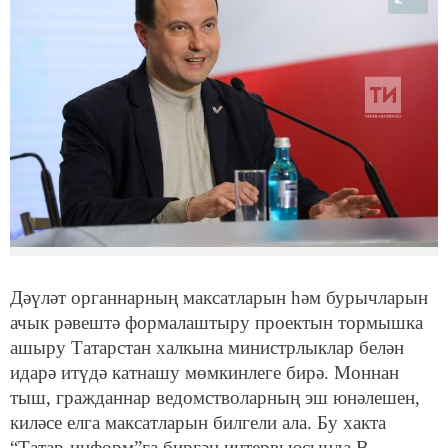
Дәүләт органнарның максатларын һәм бурычларын
ачык рәвештә формалаштыру проектын тормышка
ашыру Татарстан халкына министрлыклар белән
идарә итүдә катнашу мөмкинлеге бирә. Моннан
тыш, гражданнар ведомстволарның эш юнәлешен,
киләсе елга максатларын билгели ала. Бу хакта
“Татар-информ”га биргән интервьюсында В.