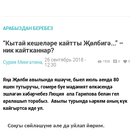
АРАБЫЗДАН БЕРЕБЕЗ
“Кытай кешеләре кайтты Җөлбигә...” –
ник кайтканнар?
26 сентябрь 2018 -
Сурия Мингатина,
1529
0
0
12:30
Яңа Җөлби авылында яшәүче, быел июль аенда 80
яшен тутыручы, гомере буе мәдәният өлкәсендә
эшләгән хәбәрчебез Люция апа Гарипова белән гел
аралашып торабыз. Авылы турында һәркем аның күк
кайгыртса иде ул.
Соңгы сөйләшүне әле дә уйлап йөрим.