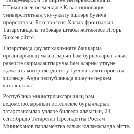
Г.Тимирясев исемендәге Казан инновация
университетның уку-укыту эшләре буенча
проректоры, Бөтенроссия Халык фронтының
Татарстандагы төбәкара штабы җитәкчесе Игорь
Бикеев әйтте.
Татарстанда дәүләт хакимияте башкарма
органнарының максатларын һәм бурычларын ачык
рәвештә формалаштыручы һәм аларны үтәүне
җәмәгать контролендә тоту буенча пилот проекты
эшләнде. Анда республикада яшәүче һәркем
катнаша ала.
Республика министрлыкларының һәм
ведомстволарының өстенлекле бурычларын
татарстанлылар үзләре билгели алачагын, 24
сентябрьдә Татарстан Президенты Рөстәм
Миңнеханов парламентка еллык юлламасында әйтте.