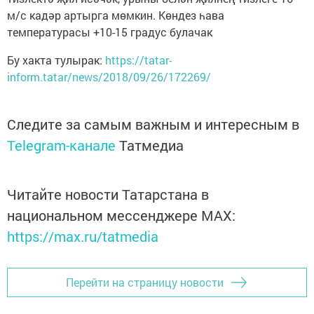
м/с кадәр артырга мөмкин. Көндез һава
температурасы +10-15 градус булачак
Бу хакта тулырак:
https://tatar-
inform.tatar/news/2018/09/26/172269/
Следите за самым важным и интересным в
Telegram-канале
Татмедиа
Читайте новости Татарстана в
национальном мессенджере MАХ:
https://max.ru/tatmedia
Перейти на страницу новости