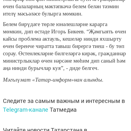
өчен балаларның мәктәпкәчә белем белән тәэмин
ителү мәсьәләсе булырга мөмкин.
Белем бирүдәге төрле юнәлешләрне карарга
мөмкин, дип өстәде Игорь Бикеев. “Җәмгыять өчен
кайсы проблема актауль, кешеләр нинди яхшырту
өчен беренче чиратта тавыш бирергә тиеш - бу төп
сорау. Өстенлекләрне билгеләргә кирәк, гражданнар
министрлыклар өчен нәрсәне мөһим дип саный һәм
аңа нинди бурычлар куя”, - диде белгеч.
Мәгълүмат «Татар-информ»нан алынды.
Следите за самым важным и интересным в
Telegram-канале
Татмедиа
Читайте новости Татарстана в