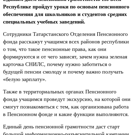
Республике пройдут уроки по основам пенсионного
обеспечения для школьников и студентов средних
специальных учебных заведений.
Сотрудники Татарстанского Отделения Пенсионного
фонда расскажут учащимся всех районов республики
о том, что такое пенсионные права, как они
формируются и от чего зависят, зачем нужна зеленая
карточка СНИЛС, почему нужно заботиться о
будущей пенсии смолоду и почему важно получать
«белую зарплату».
Также в территориальных органах Пенсионного
фонда учащимся проведут экскурсию, на которой они
смогут познакомиться с тем, как организована работа
в Пенсионном фонде и какие функции выполняются.
Единый день пенсионной грамотности даст старт
большой информационно-разъяснительной кампании