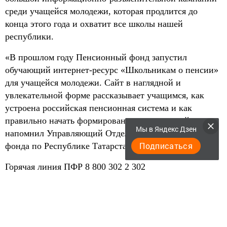
среди учащейся молодежи, которая продлится до
конца этого года и охватит все школы нашей
республики.
«В прошлом году Пенсионный фонд запустил
обучающий интернет-ресурс «Школьникам о пенсии»
для учащейся молодежи. Сайт в наглядной и
увлекательной форме рассказывает учащимся, как
устроена российская пенсионная система и как
правильно начать формирование пенсии в ней», -
Мы в Яндекс Дзен
напомнил Управляющий Отделением Пенсионного
Подписаться
фонда по Республике Татарстан Эдуард Вафин.
Горячая линия ПФР 8 800 302 2 302
Контакт-центр Отделения ПФР по РТ (843)279-27-27
Интернет-ресурсы www.pfrf.ru , sprrt.ru
www.vk.com/pfr_rt, www.facebook.com/pfrrt,
www.twitter.com/PFR_TATARSTAN