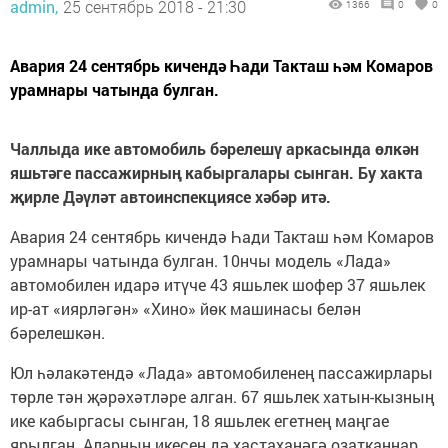
admin,
25 сентябрь 2018 - 21:30
1366
0
0
Авария 24 сентябрь кичендә Һади Такташ һәм Комаров
урамнары чатында булган.
Чаллыда ике автомобиль бәрелешү аркасында өлкән
яшьтәге пассажирның кабыргалары сынган. Бу хакта
җирле Дәүләт автоинспекциясе хәбәр итә.
Авария 24 сентябрь кичендә Һади Такташ һәм Комаров
урамнары чатында булган. 10нчы модель «Лада»
автомобилен идарә итүче 43 яшьлек шофер 37 яшьлек
ир-ат «иярләгән» «Хино» йөк машинасы белән
бәрелешкән.
Юл һәлакәтендә «Лада» автомобиленең пассажирлары
төрле тән җәрәхәтләре алган. 67 яшьлек хатын-кызның
ике кабыргасы сынган, 18 яшьлек егетнең маңгае
ярылган. Аларның икесен дә хастаханәгә озатканнар.