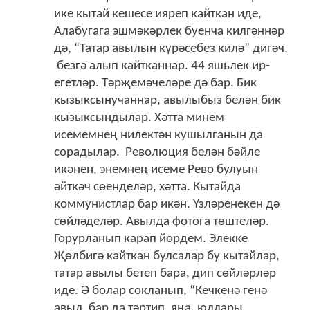
ике кытай кешесе ияреп кайткан иде,
Алабугага эшмәкәрлек буенча килгәннәр
дә, “Татар авылын күрәсебез килә” дигәч,
безгә алып кайтканнар. 44 яшьлек ир-
егетләр. Тәрҗемәчеләре дә бар. Бик
кызыксынучаннар, авылыбыз белән бик
кызыксындылар. Хәтта минем
исемемнең нилектән кушылганын да
сорадылар. Революция белән бәйле
икәнен, энемнең исеме Рево булуын
әйткәч сөенделәр, хәтта. Кытайда
коммунистлар бар икән. Үзләренекен дә
сөйләделәр. Авылда фотога төштеләр.
Горурланып карап йөрдем. Элекке
Җөлбигә кайткан булсалар бу кытайлар,
татар авылы бетеп бара, дип сөйләрләр
иде. Ә болар сокланып, “Кечкенә генә
авыл, бар да тәртип, яңа, юллары