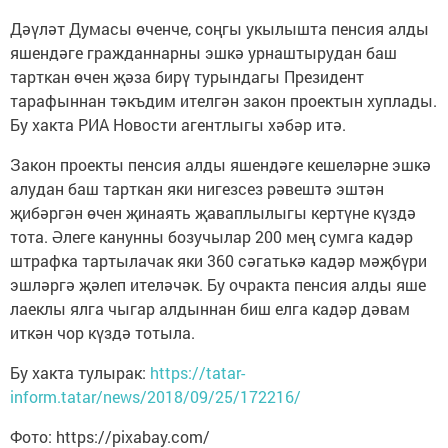
Дәүләт Думасы өченче, соңгы укылышта пенсия алды
яшендәге гражданнарны эшкә урнаштырудан баш
тарткан өчен җәза бирү турындагы Президент
тарафыннан тәкъдим ителгән закон проектын хуплады.
Бу хакта РИА Новости агентлыгы хәбәр итә.
Закон проекты пенсия алды яшендәге кешеләрне эшкә
алудан баш тарткан яки нигезсез рәвештә эштән
җибәргән өчен җинаять җаваплылыгы кертүне күздә
тота. Әлеге канунны бозучылар 200 мең сумга кадәр
штрафка тартылачак яки 360 сәгатькә кадәр мәҗбүри
эшләргә җәлеп ителәчәк. Бу очракта пенсия алды яше
лаеклы ялга чыгар алдыннан биш елга кадәр дәвам
иткән чор күздә тотыла.
Бу хакта тулырак:
https://tatar-
inform.tatar/news/2018/09/25/172216/
Фото: https://pixabay.com/