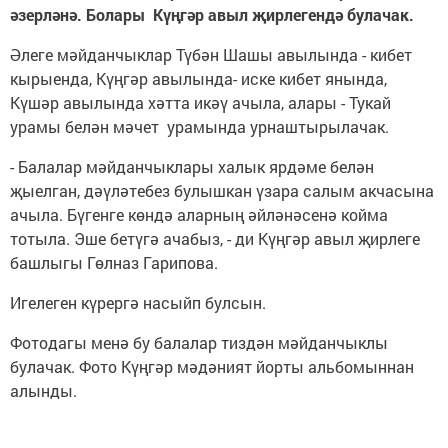
әзерләнә. Болары Күңгәр авыл җирлегендә булачак.
Әлеге мәйданчыклар Түбән Шашы авылында - кибет
кырыенда, Күңгәр авылында- иске кибет янында,
Күшәр авылында хәтта икәү ачыла, алары - Тукай
урамы белән мәчет урамында урнаштырылачак.
- Балалар мәйданчыклары халык ярдәме белән
җыелган, дәүләтебез булышкан үзара салым акчасына
ачыла. Бүгенге көндә аларның әйләнәсенә койма
тотыла. Эше бетүгә ачабыз, - ди Күңгәр авыл җирлеге
башлыгы Гөлназ Гарипова.
Игелеген күрергә насыйп булсын.
Фотодагы менә бу балалар тиздән мәйданчыклы
булачак. Фото Күңгәр мәдәният йорты альбомыннан
алынды.