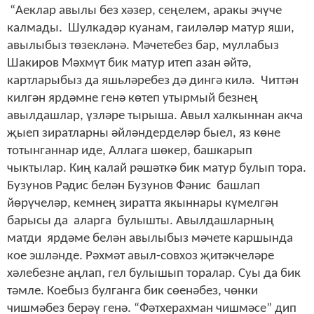
“Аеклар авылы без хәзер, сеңелем, аракы эчүче
калмады. Шулкадәр куанам, гаиләләр матур яши,
авылыбыз төзекләнә. Мәчетебез бар, муллабыз
Шакиров Мәхмүт бик матур итеп азан әйтә,
картларыбыз да яшьләребез дә дингә килә. Читтән
килгән ярдәмне генә көтеп утырмый безнең
авылдашлар, үзләре тырыша. Авыл халкыннан акча
җыеп зиратларны әйләндерделәр быел, яз көне
тотынганнар иде, Аллага шөкер, башкарып
чыктылар. Киң калай рәшәткә бик матур булып тора.
Бузунов Рәдис белән Бузунов Фәнис башлап
йөрүчеләр, кемнең зиратта якыннары күмелгән
барысы да аларга булышты. Авылдашларның
матди ярдәме белән авылыбыз мәчете каршында
кое эшләнде. Рәхмәт авыл-совхоз җитәкчеләре
хәлебезне аңлап, гел булышып торалар. Суы да бик
тәмле. Коебыз булганга бик сөенәбез, чөнки
чишмәбез берәү генә. “Фәтхерахман чишмәсе” дип