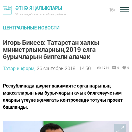
ӘТНӘ ЯҢАЛЫКЛАРЫ
16+
"Әтнә таңы" газетасы - Әтнә районы
ЦЕНТРАЛЬНЫЕ НОВОСТИ
Игорь Бикеев: Татарстан халкы
министрлыкларның 2019 елга
бурычларын билгели алачак
Татар-информ,
26 сентябрь 2018 - 14:50
1244
0
0
Республикада дәүләт хакимияте органнарының
максатларын һәм бурычларын ачык билгеләүче һәм
аларны үтәүне җәмәгать контролендә тотучы проект
башланды.