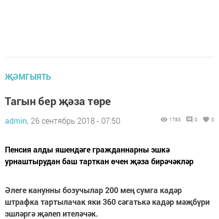
ҖӘМГЫЯТЬ
Тагын бер җәза төре
admin,
26 сентябрь 2018 - 07:50
1783
0
0
Пенсия алды яшендәге гражданнарны эшкә
урнаштырудан баш тарткан өчен җәза бирәчәкләр
Әлеге канунны бозучылар 200 мең сумга кадәр
штрафка тартылачак яки 360 сәгатькә кадәр мәҗбүри
эшләргә җәлеп ителәчәк.