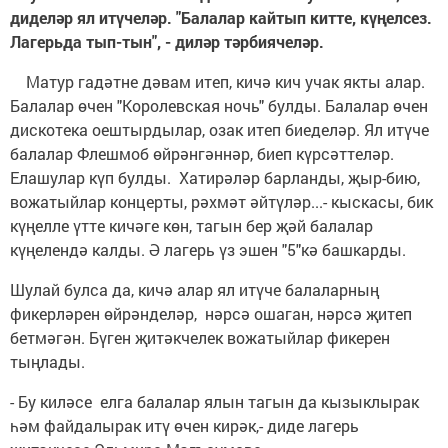
диделәр ял итүчеләр. "Балалар кайтып китте, күңелсез.
Лагерьда тып-тын", - диләр тәрбиячеләр.
Матур гадәтне дәвам итеп, кичә кич учак якты алар.
Балалар өчен "Королевская ночь" булды. Балалар өчен
дискотека оештырдылар, озак итеп биеделәр. Ял итүче
балалар Флешмоб өйрәнгәннәр, биеп күрсәттеләр.
Елашулар күп булды. Хатирәләр барланды, җыр-бию,
вожатыйлар концерты, рәхмәт әйтүләр...- кыскасы, бик
күңелле үтте кичәге көн, тагын бер җәй балалар
күңелендә калды. Ә лагерь үз эшен "5"кә башкарды.
Шулай булса да, кичә алар ял итүче балаларның
фикерләрен өйрәнделәр, нәрсә ошаган, нәрсә җитеп
бетмәгән. Бүген җитәкчелек вожатыйлар фикерен
тыңлады.
- Бу киләсе елга балалар ялын тагын да кызыклырак
һәм файдалырак итү өчен кирәк,- диде лагерь