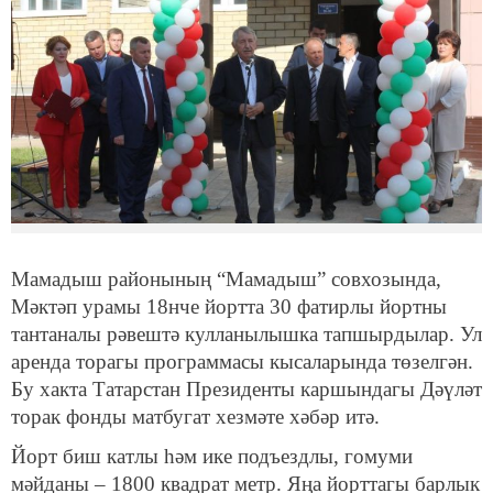
Мамадыш районының “Мамадыш” совхозында,
Мәктәп урамы 18нче йортта 30 фатирлы йортны
тантаналы рәвештә кулланылышка тапшырдылар. Ул
аренда торагы программасы кысаларында төзелгән.
Бу хакта Татарстан Президенты каршындагы Дәүләт
торак фонды матбугат хезмәте хәбәр итә.
Йорт биш катлы һәм ике подъездлы, гомуми
мәйданы – 1800 квадрат метр. Яңа йорттагы барлык