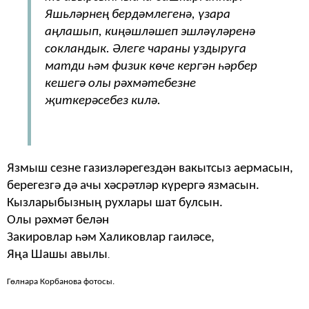
Яшьләрнең бердәмлегенә, үзара
аңлашып, киңәшләшеп эшләүләренә
сокландык. Әлеге чараны уздыруга
матди һәм физик көче кергән һәрбер
кешегә олы рәхмәтебезне
җиткерәсебез килә.
Язмыш сезне газизләрегездән вакытсыз аермасын,
берегезгә дә ачы хәсрәтләр күрергә язмасын.
Кызларыбызның рухлары шат булсын.
Олы рәхмәт белән
Закировлар һәм Халиковлар гаиләсе,
Яңа Шашы авылы
.
Гөлнара Корбанова фотосы.