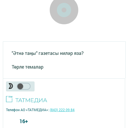
"Әтнә таңы" газетасы ниләр яза?
Төрле темалар
Телефон АО «ТАТМЕДИА»:
(843) 222 09 84
16+