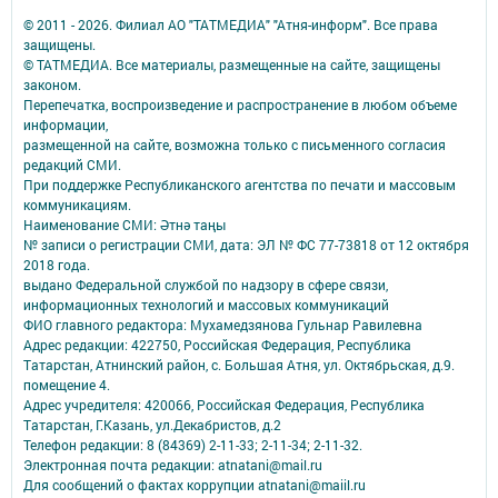
© 2011 - 2026. Филиал АО "ТАТМЕДИА" "Атня-информ". Все права
защищены.
© ТАТМЕДИА. Все материалы, размещенные на сайте, защищены
законом.
Перепечатка, воспроизведение и распространение в любом объеме
информации,
размещенной на сайте, возможна только с письменного согласия
редакций СМИ.
При поддержке Республиканского агентства по печати и массовым
коммуникациям.
Наименование СМИ: Әтнә таңы
№ записи о регистрации СМИ, дата: ЭЛ № ФС 77-73818 от 12 октября
2018 года.
выдано Федеральной службой по надзору в сфере связи,
информационных технологий и массовых коммуникаций
ФИО главного редактора: Мухамедзянова Гульнар Равилевна
Адрес редакции: 422750, Российская Федерация, Республика
Татарстан, Атнинский район, с. Большая Атня, ул. Октябрьская, д.9.
помещение 4.
Адрес учредителя: 420066, Российская Федерация, Республика
Татарстан, Г.Казань, ул.Декабристов, д.2
Телефон редакции: 8 (84369) 2-11-33; 2-11-34; 2-11-32.
Электронная почта редакции: atnatani@mail.ru
Для сообщений о фактах коррупции atnatani@maiil.ru