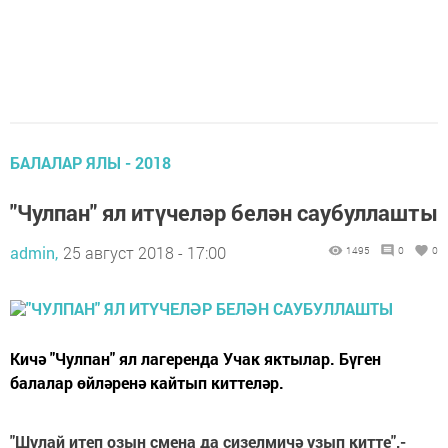
БАЛАЛАР ЯЛЫ - 2018
"Чулпан" ял итүчеләр белән саубуллашты
admin,
25 август 2018 - 17:00
1495
0
0
Кичә "Чулпан" ял лагеренда Учак яктылар. Бүген
балалар өйләренә кайтып киттеләр.
"Шулай итеп озын смена да сизелмичә узып китте",-