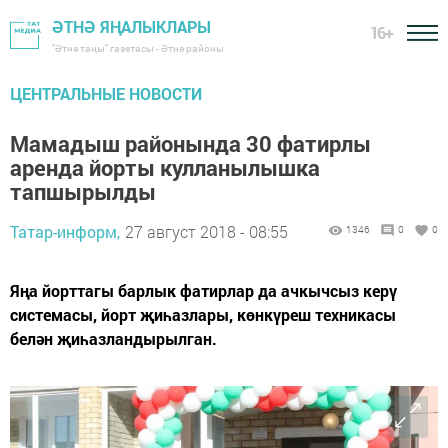
ӘТНӘ ЯҢАЛЫКЛАРЫ
16+
"Әтнә таңы" газетасы - Әтнә районы
ЦЕНТРАЛЬНЫЕ НОВОСТИ
Мамадыш районында 30 фатирлы
аренда йорты кулланылышка
тапшырылды
Татар-информ,
27 август 2018 - 08:55
1346
0
0
Яңа йорттагы барлык фатирлар да ачкычсыз керү
системасы, йорт җиһазлары, көнкүреш техникасы
белән җиһазландырылган.