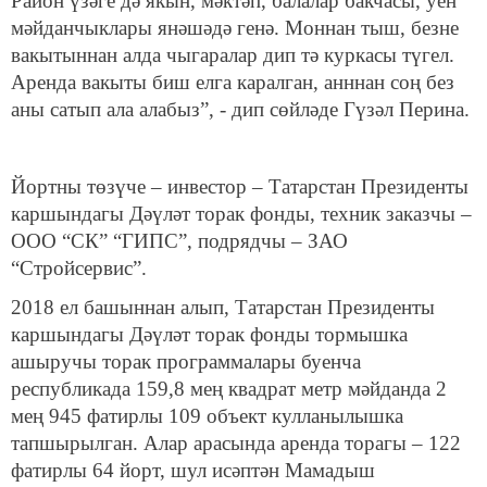
Район үзәге дә якын, мәктәп, балалар бакчасы, уен
мәйданчыклары янәшәдә генә. Моннан тыш, безне
вакытыннан алда чыгаралар дип тә куркасы түгел.
Аренда вакыты биш елга каралган, анннан соң без
аны сатып ала алабыз”, - дип сөйләде Гүзәл Перина.
Йортны төзүче – инвестор – Татарстан Президенты
каршындагы Дәүләт торак фонды, техник заказчы –
ООО “СК” “ГИПС”, подрядчы – ЗАО
“Стройсервис”.
2018 ел башыннан алып, Татарстан Президенты
каршындагы Дәүләт торак фонды тормышка
ашыручы торак программалары буенча
республикада 159,8 мең квадрат метр мәйданда 2
мең 945 фатирлы 109 объект кулланылышка
тапшырылган. Алар арасында аренда торагы – 122
фатирлы 64 йорт, шул исәптән Мамадыш