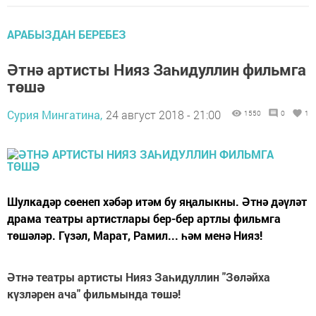
АРАБЫЗДАН БЕРЕБЕЗ
Әтнә артисты Нияз Заһидуллин фильмга
төшә
Сурия Мингатина,
24 август 2018 - 21:00
1550
0
1
Шулкадәр сөенеп хәбәр итәм бу яңалыкны. Әтнә дәүләт
драма театры артистлары бер-бер артлы фильмга
төшәләр. Гүзәл, Марат, Рамил... һәм менә Нияз!
Әтнә театры артисты Нияз Заһидуллин "Зөләйха
күзләрен ача" фильмында төшә!