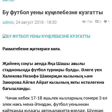
Бу футбол уены күңелебезне кузгатты
admin,
24 август 2018 - 18:30
1764
0
1
Рәхмәтебезне җиткерәсе килә.
Җәйнең соңгы аенда Яңа Шашы авылы
стадионында футбол турниры булды.
Әлеге уен
Халикова Нәзифә Шакирҗан кызының һәм
Закирова Айгөл Айрат кызының якты истәлегенә
багышланды.
Чәчәк кебек 17-18 яшьлек кызларның гомере 3 ел
элек нәкъ менә Әтнәдән, футбол уеныннан
кайтканда юлдагы автоһәлакәттә өзелде.
Шуннан