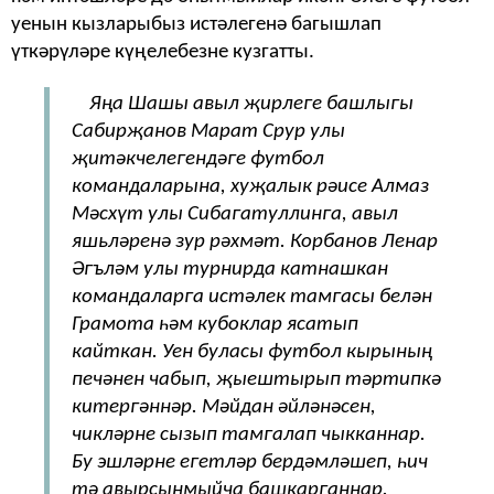
уенын кызларыбыз истәлегенә багышлап
үткәрүләре күңелебезне кузгатты.
Яңа Шашы авыл җирлеге башлыгы
Сабирҗанов Марат Срур улы
җитәкчелегендәге футбол
командаларына, хуҗалык рәисе Алмаз
Мәсхүт улы Сибагатуллинга, авыл
яшьләренә зур рәхмәт.
Корбанов Ленар
Әгъләм улы турнирда катнашкан
командаларга истәлек тамгасы белән
Грамота һәм кубоклар ясатып
кайткан. Уен буласы футбол кырының
печәнен чабып, җыештырып тәртипкә
китергәннәр. Мәйдан әйләнәсен,
чикләрне сызып тамгалап чыкканнар.
Бу эшләрне егетләр бердәмләшеп, һич
тә авырсынмыйча башкарганнар.