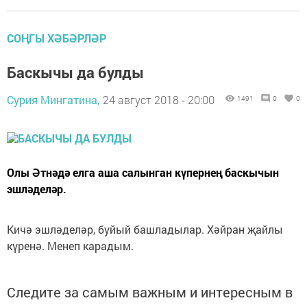
СОҢГЫ ХӘБӘРЛӘР
Баскычы да булды
Сурия Мингатина,
24 август 2018 - 20:00
1491
0
0
Олы Әтнәдә елга аша салынган күпернең баскычын
эшләделәр.
Кичә эшләделәр, буйый башладылар. Хәйран җайлы
күренә. Менеп карадым.
Следите за самым важным и интересным в