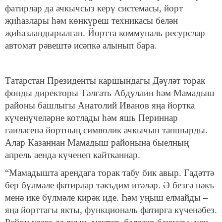
фатирлар да ачкычсыз керү системасы, йорт
җиһазлары һәм көнкүреш техникасы белән
җиһазландырылган. Йортта коммуналь ресурслар
автомат рәвештә исәпкә алынып бара.
Татарстан Президенты каршындагы Дәүләт торак
фонды директоры Тәлгать Абдуллин һәм Мамадыш
районы башлыгы Анатолий Иванов яңа йортка
күченүчеләрне котлады һәм яшь Периннар
гаиләсенә йортның символик ачкычын тапшырды.
Алар Казаннан Мамадыш районына быелның
апрель аенда күченеп кайтканнар.
“Мамадышта арендага торак табу бик авыр. Гадәттә
бер бүлмәле фатирлар тәкъдим итәләр. Ә безгә нәкъ
менә ике бүлмәле кирәк иде. Һәм уңыш елмайды –
яңа йорттагы якты, функциональ фатирга күченәбез.