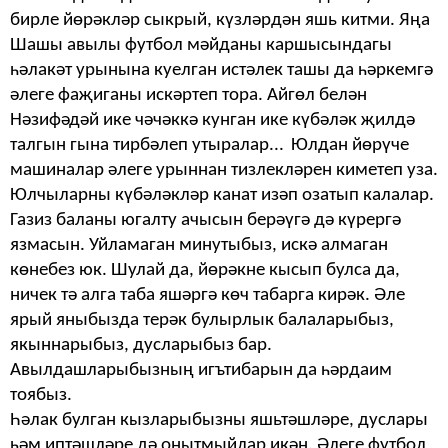
бирле йөрәкләр сыкрый, күзләрдән яшь китми. Яңа
Шашы авылы футбол мәйданы каршысындагы
һәлакәт урынына куелган истәлек ташы да һәркемгә
әлеге фаҗиганы искәртеп тора. Айгөл белән
Нәзифәдәй ике чәчәккә кунган ике күбәләк җилдә
талгын гына тирбәлеп утыралар...
Юлдан йөрүче
машиналар әлеге урыннан тизлекләрен киметеп уза.
Юлчыларны күбәләкләр канат изәп озатып калалар.
Газиз баланы югалту ачысын берәүгә дә күрергә
язмасын. Уйламаган минутыбыз, искә алмаган
көнебез юк. Шулай да, йөрәкне кысып булса да,
ничек тә алга таба яшәргә көч табарга кирәк. Әле
ярый яныбызда терәк булырлык балаларыбыз,
якыннарыбыз, дусларыбыз бар.
Авылдашларыбызның игътибарын да һәрдаим
тоябыз.
Һәлак булган кызларыбызны яшьтәшләре, дуслары
һәм иптәшләре дә онытмыйлар икән. Әлеге футбол