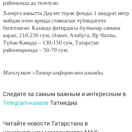
районында да төзелгән.
Хәзерге вакытта Дәүләт торак фонды 1 квадрат метр
мәйдан өчен аренда ставкасын түбәндәгечә
билгеләгән: Казанда фатирдагы бүлмәләр санына
карап, 210-230 сум, Әлмәт, Алабуга, Яр Чаллы,
Түбән Камада – 130-150 сум, Татарстан
районнарында – 50-70 сум.
Мәгълүмат «Татар-информ»нан алынды.
Следите за самым важным и интересным в
Telegram-канале
Татмедиа
Читайте новости Татарстана в
национальном мессенджере MАХ: