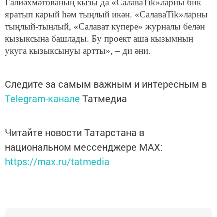
Галиәхмәтованың кызы да «СалаваTik»ларны бик
яратып карый һәм тыңлый икән. «СалаваTik»ларны
тыңлый-тыңлый, «Салават күпере» журналы белән
кызыксына башлады. Бу проект аша кызымның
укуга кызыксынуы артты», – ди әни.
Следите за самым важным и интересным в
Telegram-канале
Татмедиа
Читайте новости Татарстана в
национальном мессенджере MАХ:
https://max.ru/tatmedia