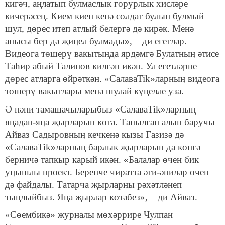
кигәч, аңлатып булмаслык горурлык хисләре
кичерәсең. Кием киеп кенә солдат булып булмый
шул, дөрес итеп атлый белергә дә кирәк. Менә
анысы бер дә җиңел булмады», – ди егетләр.
Видеога төшерү вакытында ярдәмгә Булатның әтисе
Таһир абый Талипов килгән икән. Ул егетләрне
дөрес атларга өйрәткән. «СалаваTik»ларның видеога
төшерү вакытлары менә шулай күңелле уза.
Ә нәни тамашачыларыбыз «СалаваTik»ларның
яңадан-яңа җырларын көтә. Танылган алып баручы
Айваз Садыровның кечкенә кызы Газизә дә
«СалаваTik»ларның барлык җырларын да көнгә
берничә тапкыр карый икән. «Балалар өчен бик
уңышлы проект. Беренче чиратта әти-әниләр өчен
дә файдалы. Татарча җырларны рәхәтләнеп
тыңлыйбыз. Яңа җырлар көтәбез», – ди Айваз.
«Сөембикә» журналы мөхәррире Чулпан