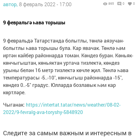
автор,
8 февраль 2022 - 17:00
865
0
0
9 февральгә һава торышы
9 февральдә Татарстанда болытлы, төнлә аязучан-
болытлы һава торышы була. Кар явачак. Төнлә һәм
иртән кайбер районнарда томан. Көндез буран. Көньяк-
көнчыгыштан, көньяктан уртача тизлектә, көндез
урыны белән 16 метр тизлектә көчле җил. Төнлә һава
температурасы -5..-10˚, көнчыгыш районнарда -15˚,
көндез 0..-5˚ градус. Юлларда бозлавык һәм кар
көртләре.
Чыганак:
https://intertat.tatar/news/weather/08-02-
2022/9-fevralg-ava-toryshy-5848920
Следите за самым важным и интересным в