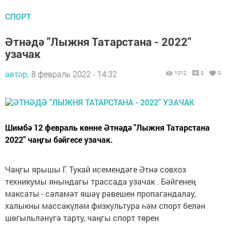
СПОРТ
Әтнәдә "Лыжня Татарстана - 2022"
узачак
автор,
8 февраль 2022 - 14:32
1012
0
0
Шимбә 12 февраль көнне Әтнәдә "Лыжня Татарстана
2022" чаңгы бәйгесе узачак.
Чаңгы ярышы Г. Тукай исемендәге Әтнә совхоз
техникумы янындагы трассада узачак . Бәйгенең
максаты - сәламәт яшәү рәвешен пропагандалау,
халыкны массакүләм физкультура һәм спорт белән
шөгыльләнүгә тарту, чаңгы спорт төрен