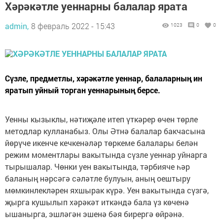
Хәрәкәтле уеннарны балалар ярата
admin,
8 февраль 2022 - 15:43
1023
0
0
Сүзле, предметлы, хәрәкәтле уеннар, балаларның​ ин
яратып уйный торган уеннарының​ берсе.
Уенны кызыклы, нәтиҗәле итеп үткәрер өчен төрле
методлар кулланабыз. Олы Әтнә балалар бакчасына
йөрүче икенче кечкенәләр төркеме балалары белән
режим моментлары вакытында сүзле уеннар уйнарга
тырышалар. Чөнки уен вакытында, тәрбияче һәр
баланың​ нәрсәгә​ сәләтле булуын, аның​ оештыру
мөмкинлекләрен яхшырак күрә. Уен вакытында сүзгә,
җырга кушылып хәрәкәт иткәндә​ бала үз көченә​
ышанырга, эшләгән эшенә​ бәя бирергә​ өйрәнә.