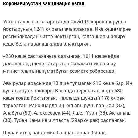
коронавирустан вакцинация узган.
Узган тәүлектә Татарстанда Covid-19 коронавирусын
йоктыруның 1241 очрагы ачыкланган. Ике кеше чирне
республикадан читтә йоктырган, калганнары авыру
кеше белән аралашканда эләктергән.
«230 кеше хастаханәгә салынган, 1011 кеше өйдә
дәвалана», диелә Татарстан Сәламәтлек саклау
министрлыгының матбугат хезмәте хәбәрендә.
Авырулар арасында 18 яше тулмаган 216 кеше бар. Иң
күп авыру очраклары Казанда теркәлгән, анда 630
кеше ковид йоктырган. Чаллыда шундый 178 очрак
теркәлгән. Районнарда иң күп авыручылар Зәй (82),
Алабуга (50), Алексеевск (44), Яшел Үзән (33), Актаныш
(30), Түбән Кама һәм Апаста (29ар очрак) расланган.
Шулай итеп, пандемия башланганнан бирле,