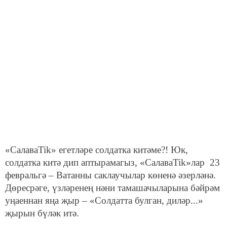
«СалаваTik» егетләре солдатка китәме?! Юк,
солдатка китә дип аптырамагыз, «СалаваTik»лар 23
февральгә – Ватанны саклаучылар көненә әзерләнә.
Дөресрәге, үзләренең нәни тамашачыларына бәйрәм
уңаеннан яңа җыр – «Солдатта булган, диләр...»
җырын бүләк итә.