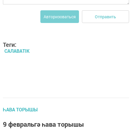
Отправить
Авторизоваться
Теги:
САЛАВАTIK
ҺАВА ТОРЫШЫ
9 февральгә һава торышы