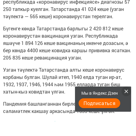
республикада «коронавирус инфекциясе» диагнозы 57
250 тапкыр куелган. Татарстанда 41 024 кеше (узган
тәүлектә — 565 кеше) коронавирустан терелгән.
Бүгенге көндә Татарстанда барлыгы 2 420 812 кеше
коронавирустан вакцинация узган. Республикада
яшәүче 1 894 126 кеше вакцинаның икенче дозасын, ә
бер көндә 4400 кеше ковидка каршы прививка ясаткан.
205 835 кеше ревакцинация узган.
Узган тәүлектә Татарстанда алты кеше коронавирус
корбаны булган. Шулай итеп, 1940 елда туган ир-ат,
1932, 1937, 1946, 1944 һәм 1955 елларда туган биш
хатын-кыз ковидтан үлгән.
Мы в Яндекс Дзен
Подписаться
Пандемия башланганнан бирле коронавирустан соң
сәламәтлек какшау аркасында 1633 кеше үлгән.
Чыганак:
https://tatar-inform.tatar/news/health/08-02-
2022/tatarstanda-1241-keshe-koronavirus-yoktyrgan-