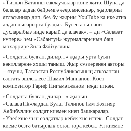
«Тиздән Ватанны саклаучылар көне җитә. Шуңа да
балалар алдан бәйрәмгә әзерләнсеннәр, җырларны
ятласыннар дип, без бу җырны YouTubе ка ике атна
алдан чыгарырга булдык. Бүген аны нәни
дусларыбыз инде карый да алачак», – ди «Салават
күпере» һәм «Сабантуй» журналларының баш
мөхәррире Зилә Фәйзуллина.
«Солдатта булган, диләр...» җыры урта буын
вәкилләренә яхшы таныш. Җыр сүзләренең авторы
– язучы, Татарстан Республикасының атказанган
сәнгать эшлеклесе Шамил Маннапов. Көен
композитор Гариф Нигъмәтҗанов иҗат иткән.
«Солдатта булган, диләр...» җырын
«СалаваTik»лардан Булат Талипов һәм Бәхтияр
Хәбибуллин солдат киемен киеп башкаралар.
«Үзебезне чын солдатлар кебек хис иттек. Солдат
киеме безгә батырлык өстәп тора кебек. Ул киемне