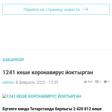
Перейти на страницу новости
ХӘБӘРЛӘР
1241 кеше коронавирус йоктырган
admin,
8 февраль 2022 - 13:35
809
0
0
Бүгенге көндә Татарстанда барлыгы 2 420 812 кеше