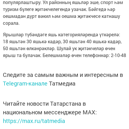
популярлаштыру. Ул районның яшьләр эше, спорт һәм
туризм бүлеге җитәкчелегендә узачак. Бәйгедә һәр
оешмадан дүрт вәкил һәм оешма җитәкчесе катнашу
сорала.
Ярышлар түбәндәге яшь категорияләрендә үткәрелә:
18 яшьтән 30 яшькә кадәр, 30 яшьтән 40 яшькә кадәр,
50 яшьтән өлкәнрәкләр. Шулай ук җитәкчеләр өчен
ярыш та булачак. Белешмәләр өчен телефоннар: 2-10-48
Следите за самым важным и интересным в
Telegram-канале
Татмедиа
Читайте новости Татарстана в
национальном мессенджере MАХ:
https://max.ru/tatmedia