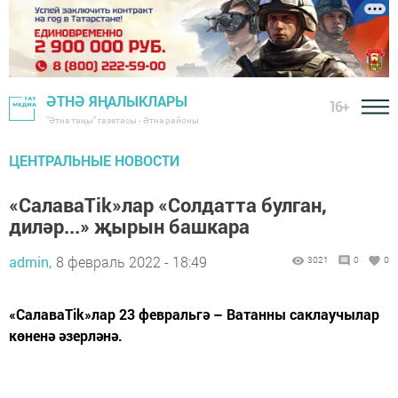
ӘТНӘ ЯҢАЛЫКЛАРЫ
16+
"Әтнә таңы" газетасы - Әтнә районы
ЦЕНТРАЛЬНЫЕ НОВОСТИ
«СалаваTik»лар «Солдатта булган,
диләр...» җырын башкара
admin,
8 февраль 2022 - 18:49
3021
0
0
«СалаваTik»лар 23 февральгә – Ватанны саклаучылар
көненә әзерләнә.