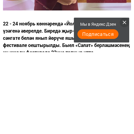
22 - 24 ноябрь көннәрендә «Йолдызлы» базасы иҗат
Мы в Яндекс Дзен
үзәгенә әверелде. Биредә җыр-моң һәм нәфис сүз
Подписаться
сәнгате белән янып йөрүче яшьләр өчен «БикаФест»
фестивале оештырылды. Быел «Сәләт» берләшмәсенең
иң иҗади фестивале 23нче тапкыр үтте.
"Бикафест" фестивалендэ әдәби юнәлеш буенча театр
классы укучысы Мулланур Мифтахов 1нче дәрәҗә
лауреат исеменә лаек булды (Җитәкчесе Финә
Сафиуллина)
Котлыйбыз! Уңышлар сиңа!
Следите за самым важным и интересным в
Telegram-канале
Татмедиа