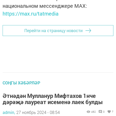
национальном мессенджере MАХ:
https://max.ru/tatmedia
Перейти на страницу новости
СОҢГЫ ХӘБӘРЛӘР
Әтнәдән Мулланур Мифтахов 1нче
дәрәҗә лауреат исеменә лаек булды
admin,
27 ноябрь 2024 - 08:54
482
0
7