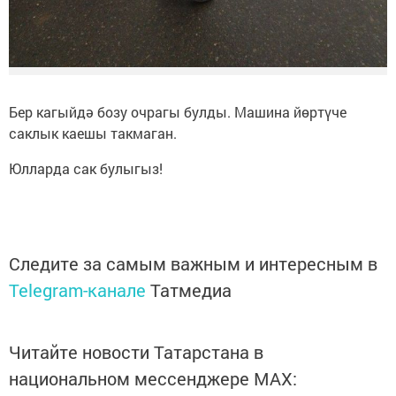
Бер кагыйдә бозу очрагы булды. Машина йөртүче
саклык каешы такмаган.
Юлларда сак булыгыз!
Следите за самым важным и интересным в
Telegram-канале
Татмедиа
Читайте новости Татарстана в
национальном мессенджере MАХ: