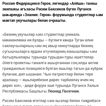
Россия Федерациясе Герое, легендар «Алёша» танкы
экипажы әгъзасы Рәсим Баксиков бүген Луганск
шәһәрендә «Знание. Герои» форумында студентлар һәм
мәктәп укучылары белән очрашты.
«Безнең укучылар һәм студентлар уникаль
мөмкинлеккә ия булды – бүгенге көндә Туган илне
саклаучыларның һәм иң авыр минутларда безнең
сугышчыларга ярдәм итүчеләрнең язмышлары һәм
батырлыклары турында турыдан-туры ишеттеләр.
Әлеге проектны гамәлгә ашырганнан соң илдә актив
гражданлык позициясе булган яшьләр тагын да күбрәк
булачак, дип ышанам. Чын патриотлар белән тере
аралашу – яшьләребезне дөрес тәрбияләү өчен иң
дөрес юл», - диде форум эше турында Луганск Халык
Республикасы Башлыгы
Леонид Пасечник
.
Рәсим Баксиков егетләр һәм кызлар белән тәҗрибәсе