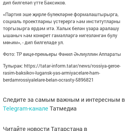
дип билгеләп үтте Баксиков.
«Партия эше җирле бүлекләрне формалаштырырга,
социаль проектларны үстерергә һәм институтларны
торгызырга ярдәм итә. Халык белән үзара аралашу
ышаныч һәм конкрет гамәлләргә нигезләнгән булу
мөһим», - дип билгеләде ул.
Фото: ТР вице-премьеры Фәнил Әһлиуллин Аппараты
Тулырак: https://tatar-inform.tatar/news/rossiya-geroe-
rasim-baksikov-lugansk-yas-armiyacelare-ham-
berdamrossiyalelare-belan-ocrasty-5896821
Следите за самым важным и интересным в
Telegram-канале
Татмедиа
Читайте новости Татарстана в