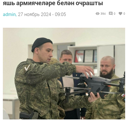
яшь армиячеләре белән очрашты
admin,
27 ноябрь 2024 - 09:05
394
0
0