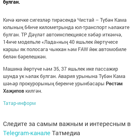
булган.
Кичә кичке сигезләр тирәсендә Чистай – Түбән Кама
юлының 64нче километрында юл-транспорт һәлакәте
булган. ТР Дәүләт автоинспекциясе хәбәр иткәнчә,
14нче модельле «Лада»ның 40 яшьлек йөртүчесе
каршы як полосага чыккан һәм FAW йөк автомобиле
белән бәрелешкән.
Машина йөртүче һәм 35, 37 яшьлек ике пассажир
шунда ук һәлак булган. Авария урынына Түбән Кама
шәһәр прокурорының беренче урынбасары
Рөстәм
Хаҗипов
килгән.
Татар-информ
Следите за самым важным и интересным в
Telegram-канале
Татмедиа