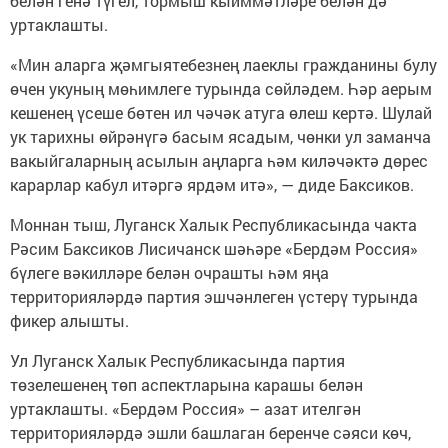
белән генә түгел, тормыш кыйммәтләре белән дә
уртаклашты.
«Мин аларга җәмгыятебезнең лаеклы гражданины булу
өчен укуның мөһимлеге турында сөйләдем. Һәр аерым
кешенең үсеше бөтен ил чәчәк атуга өлеш кертә. Шулай
ук тарихны өйрәнүгә басым ясадым, чөнки ул заманча
вакыйгаларның асылын аңларга һәм киләчәктә дөрес
карарлар кабул итәргә ярдәм итә», — диде Баксиков.
Моннан тыш, Луганск Халык Республикасында чакта
Рәсим Баксиков Лисичанск шәһәре «Бердәм Россия»
бүлеге вәкилләре белән очрашты һәм яңа
территорияләрдә партия эшчәнлеген үстерү турында
фикер алышты.
Ул Луганск Халык Республикасында партия
төзелешенең төп аспектларына карашы белән
уртаклашты. «Бердәм Россия» – азат ителгән
территорияләрдә эшли башлаган беренче сәяси көч,