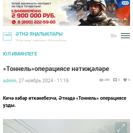
ӘТНӘ ЯҢАЛЫКЛАРЫ
16+
"Әтнә таңы" газетасы - Әтнә районы
ЮЛ ИМИНЛЕГЕ
«Тоннель»операциясе нәтиҗәләре
admin,
27 ноябрь 2024 - 11:19
460
0
0
Кичә хәбәр иткәнебезчә, Әтнәдә «Тоннель» операциясе
узды.