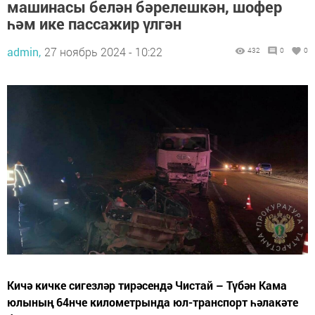
машинасы белән бәрелешкән, шофер
һәм ике пассажир үлгән
admin,
27 ноябрь 2024 - 10:22
432
0
0
Кичә кичке сигезләр тирәсендә Чистай – Түбән Кама
юлының 64нче километрында юл-транспорт һәлакәте