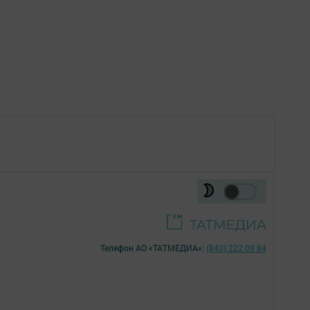
Телефон АО «ТАТМЕДИА»:
(843) 222 09 84