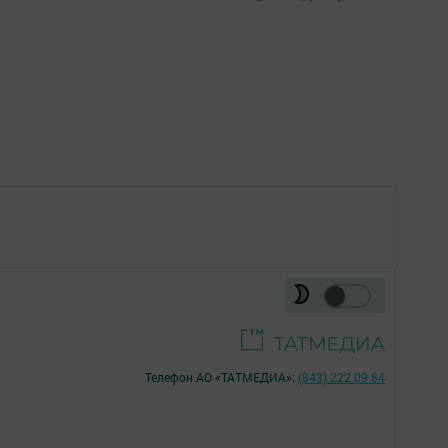
Телефон АО «ТАТМЕДИА»:
(843) 222 09 84