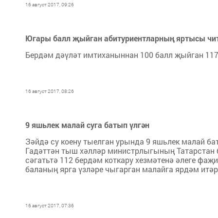
16 август 2017, 09:26
Югары балл җыйган абитуриентларның яртысы читк
Бердәм дәүләт имтиханыннан 100 балл җыйган 117 
16 август 2017, 08:26
9 яшьлек малай суга батып үлгән
Зәйдә су коену тыелган урында 9 яшьлек малай бат
Гадәттән тыш хәлләр министрлыгының Татарстан б
сәгатьтә 112 бердәм коткару хезмәтенә әлеге фаҗ
баланың ярга үзләре чыгарган малайга ярдәм итәр
16 август 2017, 07:36