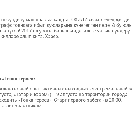
ын сүндерү машинасыз калды. ЮХИДИ хезмәтенең җитди
 штрафстоянкага ябып куюларына күнегелгән инде. Ә бу юл
тә түгел! 2017 ел урагы барышында, әлеге янгын сүндерү
лләре алып китә. Хәзер...
 «Гонки героев»
нально новый опыт активных выходных - экстремальный з
густа, «Татар-информ»). 19 августа на территории города-
одить «Гонка героев». Старт первого забега - в 20.00,
агает участникам...