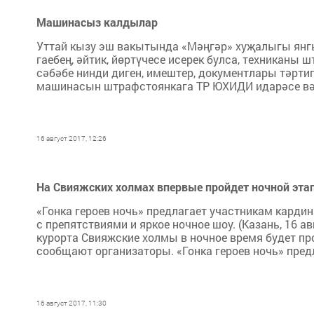
Машинасыз калдылар
Уттай кызу эш вакытында «Мәңгәр» хуҗалыгы янг
гаебең, әйтик, йөртүчесе исерек булса, техниканы
сәбәбе нинди диген, имештер, документлары тәртип
машинасын штрафстоянкага ТР ЮХИДИ идарәсе вәки
16 август 2017, 12:26
На Свияжских холмах впервые пройдет ночной этап
«Гонка героев ночь» предлагает участникам карди
с препятствиями и яркое ночное шоу. (Казань, 16 ав
курорта Свияжские холмы в ночное время будет прох
сообщают организаторы. «Гонка героев ночь» предл
16 август 2017, 11:30