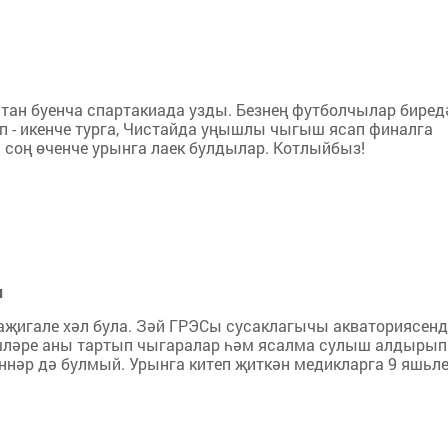
тан буенча спартакиада узды. Безнең футболчылар биред
 - икенче турга, Чистайда уңышлы чыгыш ясап финалга
н соң өченче урынга лаек булдылар. Котлыйбыз!
н
җигале хәл була. Зәй ГРЭСы сусаклагычы акваториясенд
тәшләре аны тартып чыгаралар һәм ясалма сулыш алдырып
ннәр дә булмый. Урынга китеп җиткән медикларга 9 яшьл