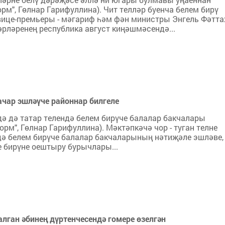
орм", Гөлнар Гарифуллина). Чит телләр буенча белем бирү
ице-премьеры - мәгариф һәм фән министры Энгель Фәтта
рләренең республика август киңәшмәсендә...
ачар эшләүче районнар билгеле
ә дә татар телендә белем бирүче балалар бакчалары
форм", Гөлнар Гарифуллина). Мәктәпкәчә чор - туган телне
лдә белем бирүче балалар бакчаларының нәтиҗәле эшләве,
 бирүне оештыру бурычлары...
лган әбинең дүртенчесендә гомере өзелгән