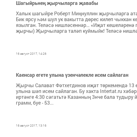
Шагыйрьнең җырчыларга җавабы
Халык шагыйре Роберт Миңнуллин җырчыларга ата
Бик ярсу һәм шул ук вакытта дөрес килеп чыккан 
язылган. Теләсә нишләсеннәр… «Иҗат кешеләренә г
җырчы) Җырчыларга таләп куймыйк! Теләсә нишлә
16 август 2017, 14:26
Каенсар егете улына үзенчәлекле исем сайлаган
Җырчы Салават Фәтхетдинов иҗат төркемендә 13 е
улына шәп исем сайлаган. Бу хакта Intertat.ru хәбәр
иртәнге 4:30 сәгатьтә Казанның 3нче бала тудыру
грамм, буе - 53...
16 август 2017, 13:16