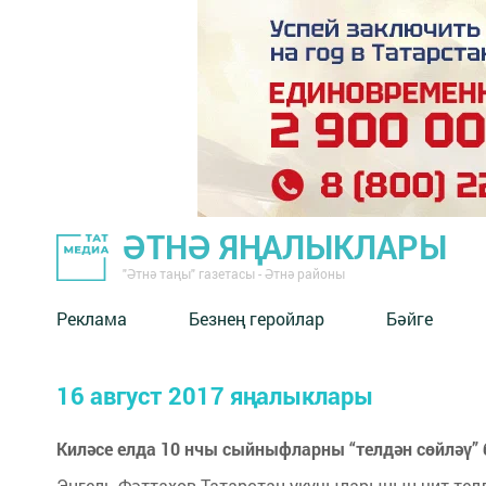
ӘТНӘ ЯҢАЛЫКЛАРЫ
"Әтнә таңы" газетасы - Әтнә районы
Реклама
Безнең геройлар
Бәйге
16 август 2017 яңалыклары
Киләсе елда 10 нчы сыйныфларны “телдән сөйләү” б
Энгель Фәттахов Татарстан укучыларының чит тел