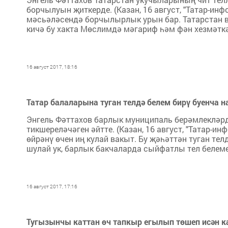
борчылуын җиткерде. (Казан, 16 август, "Татар-инф
мәсьәләсендә борчылырлык урын бар. Татарстан в
кичә бу хакта Мөслимдә мәгариф һәм фән хезмәткә
16 август 2017, 18:16
Татар балаларына туган телдә белем бирү буенча н
Энгель Фәттахов барлык муниципаль берәмлекләрд
тикшереләчәген әйтте. (Казан, 16 август, "Татар-ин
өйрәнү өчен иң кулай вакыт. Бу җәһәттән туган те
шулай ук, барлык бакчаларда сыйфатлы тел белеме
16 август 2017, 17:16
Тугызынчы каттан өч тапкыр егылып төшеп исән ка