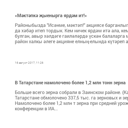
«Мәктәпкә җыенырга ярдәм ит!»
Районыбызда "Исәнме, мәктәп!" акциясе барганлы
да хәбәр итеп тордык. Кем ничек ярдәм итә ала, к
булган, авыр хәлдәге гаиләләрдә үскән балаларга 
район халкы әлеге акцияне елның-елында күтәреп ал
16 август 2017, 11:26
В Татарстане намолочено более 1,2 млн тонн зерна
Больше всего зерна собрали в Заинском районе. (Ка
Татарстане обмолочено 337,5 тыс. га зерновых и зе
Намолочено более 1,2 млн т зерна при средней урож
конференции в ИА...