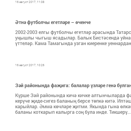
16 август 2017, 11:08
Әтнә футболчы егетләре – өченче
2002-2003 елгы футболчы егетләр арасында Татарс
уңышлы чыгыш ясадылар. Балык Бистәсендә уйнап
үттеләр. Кама Тамагында узган киеренке уеннарда
16 август 2017, 10:26
Зәй районында фаҗига: балалар үзләре генә булга
Күрше Зәй районында кичә кичке алтынчыларда фа
керүче җиде-сигез баланың берсе төпкә китә. Ип
карыйлар. Әмма көчләре җитми. Якында гына өлкә
баланы коткарып калырга соң була инде. Тикшерү...