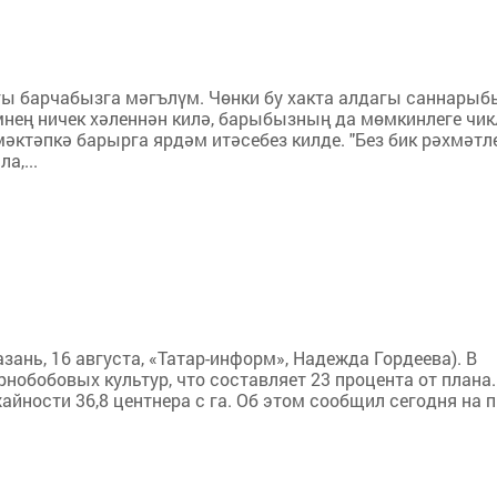
гы барчабызга мәгълүм. Чөнки бу хакта алдагы саннарыб
емнең ничек хәленнән килә, барыбызның да мөмкинлеге чик
мәктәпкә барырга ярдәм итәсебез килде. "Без бик рәхмәтле
а,...
зань, 16 августа, «Татар-информ», Надежда Гордеева). В
рнобобовых культур, что составляет 23 процента от плана.
айности 36,8 центнера с га. Об этом сообщил сегодня на п