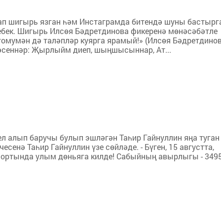
п шигырь язган һәм Инстаграмда битендә шуны бастырг
кебек. Шигырь Илсөя Бәдретдинова фикеренә мөнәсәбәтле
омумән дә таләпләр куярга ярамый!» (Илсөя Бәдретдинов
сеннәр: Җырлыйм диеп, шыңшысыннар, Ат...
л алып баручы булып эшләгән Таһир Гайнуллин яңа туган
чесенә Таһир Гайнуллин үзе сөйләде. - Бүген, 15 августта,
 йортында улым дөньяга килде! Сабыйның авырлыгы - 349