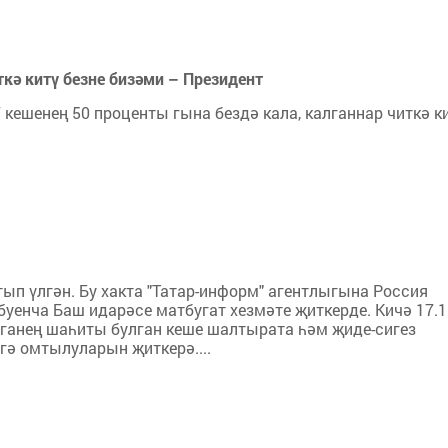
ә китү безне бизәми – Президент
кешенең 50 проценты гына бездә кала, калганнар читкә ки
ып үлгән. Бу хакта "Татар-информ" агентлыгына Россия
уенча Баш идарәсе матбугат хезмәте җиткерде. Кичә 17.1
иганең шаһиты булган кеше шалтырата һәм җиде-сигез
гә омтылуларын җиткерә....