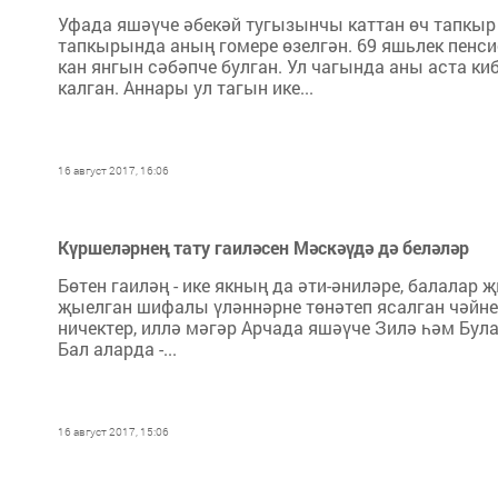
Уфада яшәүче әбекәй тугызынчы каттан өч тапкыр 
тапкырында аның гомере өзелгән. 69 яшьлек пенс
кан янгын сәбәпче булган. Ул чагында аны аста ки
калган. Аннары ул тагын ике...
16 август 2017, 16:06
Күршеләрнең тату гаиләсен Мәскәүдә дә беләләр
Бөтен гаиләң - ике якның да әти-әниләре, балала
җыелган шифалы үләннәрне төнәтеп ясалган чәйне 
ничектер, иллә мәгәр Арчада яшәүче Зилә һәм Була
Бал аларда -...
16 август 2017, 15:06