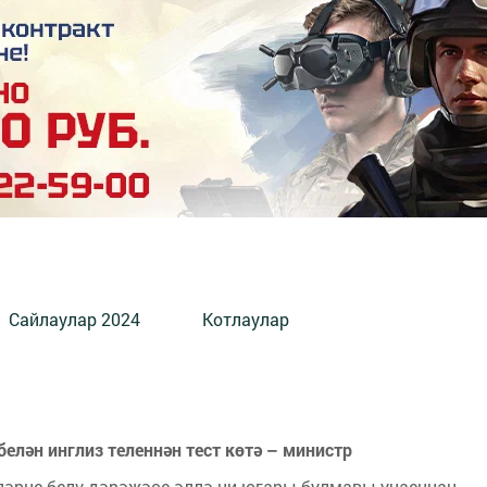
Сайлаулар 2024
Котлаулар
елән инглиз теленнән тест көтә – министр
ләрне белү дәрәҗәсе әллә ни югары булмавы уңаеннан