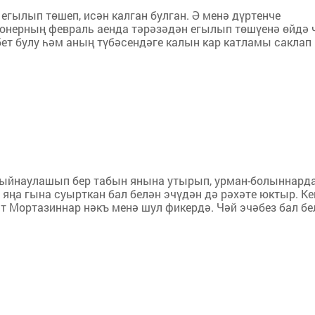
егылып төшеп, исән калган булган. Ә менә дүртенче
ионерның февраль аенда тәрәзәдән егылып төшүенә өйдә 
бет булу һәм аның түбәсендәге калын кар катламы саклап
р җыйнаулашып бер табын янына утырып, урман-болыннард
яңа гына суырткан бал белән эчүдән дә рәхәте юктыр. К
т Мортазиннар нәкъ менә шул фикердә. Чәй эчәбез бал бел