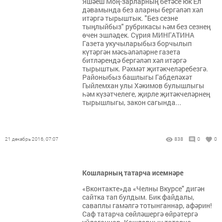
Яшәеш Моң-зарларның бетәсе юк Ел
дәвамында без аларны бергәләп хәл
итәргә тырыштык. "Без сезне
тыңлыйбыз" рубрикасы һәм без сезнең
өчен эшләдек. Сүрия МИНГАТИНА
Газета укучыларыбыз борчылып
күтәргән мәсьәләләрне газета
битләрендә бергәләп хәл итәргә
тырыштык. Рәхмәт җитәкчеләребезгә.
Районыбыз башлыгы Габделәхәт
Гыйлемхан улы Хәкимов булышлыгы
һәм күзәтчелеге, җирле җитәкчеләрнең
тырышлыгы, закон сагында...
21 декабрь 2016, 07:07
838
0
0
Кошларның татарча исемнәре
«Вконтакте»да «Челны Вкурсе" дигән
сайтка тап булдым. Бик файдалы,
саваплы гамәлгә тотынганнар, афәрин!
Саф татарча сөйләшергә өйрәтергә