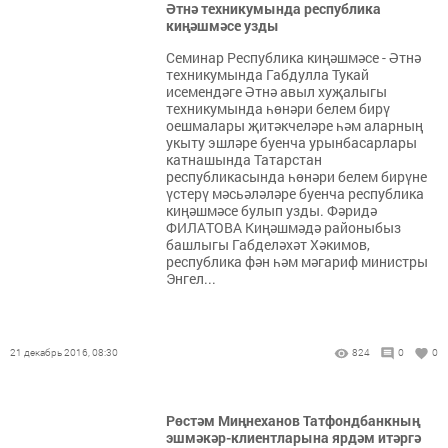
Әтнә техникумында республика
киңәшмәсе узды
Семинар Республика киңәшмәсе - Әтнә
техникумында Габдулла Тукай
исемендәге Әтнә авыл хуҗалыгы
техникумында һөнәри белем бирү
оешмалары җитәкчеләре һәм аларның
укыту эшләре буенча урынбасарлары
катнашында Татарстан
республикасында һөнәри белем бирүне
үстерү мәсьәләләре буенча республика
киңәшмәсе булып узды. Фәридә
ФИЛАТОВА Киңәшмәдә районыбыз
башлыгы Габделәхәт Хәкимов,
республика фән һәм мәгариф министры
Энгел...
21 декабрь 2016, 08:30
824
0
0
Рөстәм Миңнеханов Татфондбанкның
эшмәкәр-клиентларына ярдәм итәргә