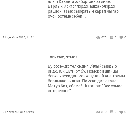
алып Казанга җибәргәннәр инде.
Барлык мәктәпләрдә, ашханәләрдә
рацион, азык сыйфатын карап чыгар
өчен өстәмә сәбәп...
21 декабрь 2016, 11:22
825
0
0
Төлкеме, этме?
Бу рәсемдә төлке дип уйлыйсыздыр
инде. Юк шул - эт бу. Померан шпицы
белән хаскидан менә шундый яңа токым
барлыкка килгән. Помски дип атала.
Матур бит, әйеме? Чыганак: "Все самое
интересное".
21 декабрь 2016, 09:56
810
0
0