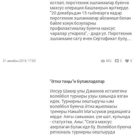
котлап, пиротехник эшләнмәләр буенча
махсус операция башлануын җиткерде.
"20 декабрьдән 15 гыйнварга кадәр
пиротехник эшләнмәләр әйләнеше белән
бәйле хокук бозуларны
профилактикалау буенча махсус
чаралар үткәрелә", - диде ул. Пиротехник
эшләнмәне сату өчен Сертификат булу,...
21 декабрь 2016, 17:00
832
0
0
"Әтнә таңы"н бүләкләделәр
Илсур Шакир улы Дәминов истәлегенә
волейбол турниры узуы хакында язган
идек. Турнирны оештыручы һәм
волейбол буенча Әтнә җыелмасы
тренеры Нәкыйп Мәгъсүмов редакциягә
керде. Аягы савыккан, үзе шат, кулында
- статуэтка. Аны: "Сезгә махсус
әзерләгән бүләк иде бу. Волейбол буенча
региональ турнирны оештыруда