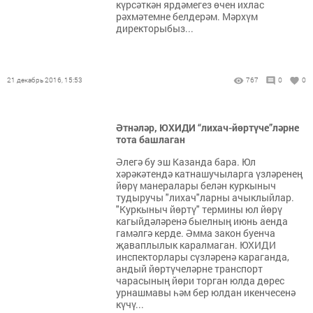
күрсәткән ярдәмегез өчен ихлас
рәхмәтемне белдерәм. Мәрхүм
директорыбыз...
21 декабрь 2016, 15:53
767
0
0
Әтнәләр, ЮХИДИ “лихач-йөртүче”ләрне
тота башлаган
Әлегә бу эш Казанда бара. Юл
хәрәкәтендә катнашучыларга үзләренең
йөрү манералары белән куркыныч
тудыручы "лихач"ларны ачыклыйлар.
"Куркыныч йөртү" термины юл йөрү
кагыйдәләренә быелның июнь аенда
гамәлгә керде. Әмма закон буенча
җаваплылык каралмаган. ЮХИДИ
инспекторлары сүзләренә караганда,
андый йөртүчеләрне транспорт
чарасының йөри торган юлда дөрес
урнашмавы һәм бер юлдан икенчесенә
күчү...