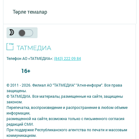
Төрле темалар
Телефон АО «ТАТМЕДИА»:
(843) 222 09 84
16+
© 2011 - 2026. Филиал АО "ТАТМЕДИА" "Атня-информ". Все права
защищены.
© ТАТМЕДИА. Все материалы, размещенные на сайте, защищены
законом.
Перепечатка, воспроизведение и распространение в любом объеме
информации,
размещенной на сайте, возможна только с письменного согласия
редакций СМИ.
При поддержке Республиканского агентства по печати и массовым
коммуникациям.