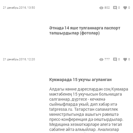
21 декабрь 2016, 13:50
802
0
0
Әтнәдә 14 яше тулганнарга паспорт
тапшырдылар (фотолар)
21 декабрь 2016, 12:20
777
0
0
Кукмарада 15 укучы агуланган
Алдагы көнне дәресләрдән соң Кукмара
мәктәбенең 15 укучысын больницага
салганнар, дүртесе - кечкенә
сыйныфларда укый, дип хәбәр итә
tatpressa.ru. Татарстан сәламәтлек
министрлыгында ашыгыч рәвештә
пресс-конференция дә оештырдылар.
Медицина хезмәткәрләре әлегә төгәл
сәбәпне әйтә алмыйлар. Анализлар