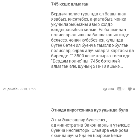
745 кеше алмаган
Бердәм полис турында ел башыннан
язабыз, кисәтәбез, аңлатабыз, чөнки
укучыларыбызны авыр хәлдә
калдырасыбыз килми. Ел башыннан
полислар алышына башлаганын инде
беләсез, чөнки күбебезнең кулында
бүген бөтен ил буенча гамәлдә булган
полислар, сңрак алучыларга картасы да
бирелде. "13500 кеше алырга тиеш иде
"Бердәм полис"ны. 745е бөтенләй
алмаган әле, шуның 51е-18 яшькә...
21 декабрь 2016, 17:29
850
0
0
Әтнәдә пиротехника күз уңында була
Әтнә Эчке эшләр бүлегенең
административ Законнарның үтәлеше
буенча инспекторы Эльвира Әмирова
якынлашучы Яңа ел бәйрәме белән