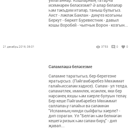
уйлаганнар. Кошларның татарча
исемнәрен беләсезме? Ә алар беләләр
һәм тәкъдим итәләр, таныш булыгыз.
Аист - ләкләк Баклан - диңгез козгыны
Беркут - бөркет Буревестник - давыл
кошы Воробей - чыпчык Ворон - козгын...
21 декабрь 2016, 06:01
3753
0
0
Сәламләшә беләсезме
Сәламне таратыгыз, бер-берегезне
яратырсыз. (Пәйгамбәребез Мөхәммәт
галәйһиссәләм хәдисе). Сәлам - ул телдә,
сәламәтлек, иминлек, исәнлек, яки бер
нәрсәнең яхшы һәм хәерле булуын теләү.
Бер кеше Пәйгамбәребез Мөхәммәт
салләлаһу гәләйһи вә сәләмнән
"Исламның нинди сыйфаты хәерле? -
дип сораган. Ул "Белгән һәм белмәгән
кешегә ризык һәм сәлам бирү," - дип
җавап...