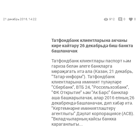
21 декабрь 2016, 14:22
912
0
0
Татфондбанк клиентларына акчаны
кире кайтару 26 декабрьдә биш банкта
башланачак
Татфондбанк клиентлары паспорт һәм
гариза белән әлеге банкларга
мөрәҗәгать итә ала (Казан, 21 декабрь,
"Татар-информ"). Татфондбанк
клиентларына иминият түләүләре
"Сбербанк", ВТБ 24, "Россельхозбанк",
"ФК Открытие" һәм "Ак Барс" банклар
аша башкарылачак, алар 2016 елның 26
декабрендә башланачак, дип хәбәр итә.
"Кертемнәрне иминиятләштерү
агентлыгы" Дәүләт корпорациясе (АСВ).
"Вкладчыларның кайсы банкка
караганлыгы...