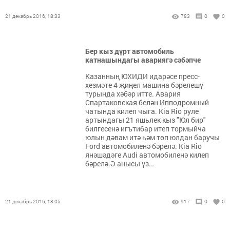
21 декабрь 2016, 18:33
783
0
0
Бер кыз дүрт автомобиль
катнашындагы авариягә сәбәпче
Казанның ЮХИДИ идарәсе пресс-
хезмәте 4 җиңел машина бәрелешү
турында хәбәр итте. Авария
Спартаковская белән Ипподромный
чатында килеп чыга. Kia Rio руле
артындагы 21 яшьлек кыз "Юл бир"
билгесенә игътибар итеп тормыйча
юлын дәвам итә һәм төп юлдан баручы
Ford автомобиленә бәрелә. Kia Rio
янәшәдәге Audi автомобиленә килеп
бәрелә.Ә анысы үз...
21 декабрь 2016, 18:05
917
0
0