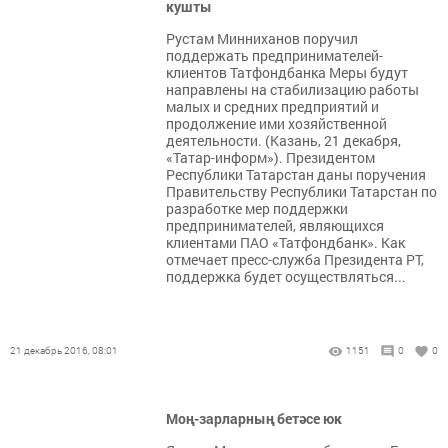
кушты
Рустам Минниханов поручил
поддержать предпринимателей-
клиентов Татфондбанка Меры будут
направлены на стабилизацию работы
малых и средних предприятий и
продолжение ими хозяйственной
деятельности. (Казань, 21 декабря,
«Татар-информ»). Президентом
Республики Татарстан даны поручения
Правительству Республики Татарстан по
разработке мер поддержки
предпринимателей, являющихся
клиентами ПАО «Татфондбанк». Как
отмечает пресс-служба Президента РТ,
поддержка будет осуществляться...
21 декабрь 2016, 08:01
1151
0
0
Моң-зарларның бетәсе юк