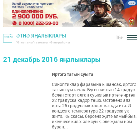
ӘТНӘ ЯҢАЛЫКЛАРЫ
16+
"Әтнә таңы" газетасы - Әтнә районы
21 декабрь 2016 яңалыклары
Иртәгә тагын суыта
Синоптиклар фаразына ышансак, иртәгә
тагын суытачак. Бүген кичтән 14 градус
белән старт алган суыклык иртәгә иртән
22 градуска кадәр төшә. Өстәвенә аяз
иртә 25 градуслык халәт вәгъдә итә. Ә
көндезге температура 22 градуска ук
җитә. Кыскасы, берсенә җитә алмыйбыз,
икенчесе килә: әле суык, әле җылы һәм
буран...