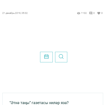
21 декабрь 2016, 05:02
1102
0
0
"Әтнә таңы" газетасы ниләр яза?