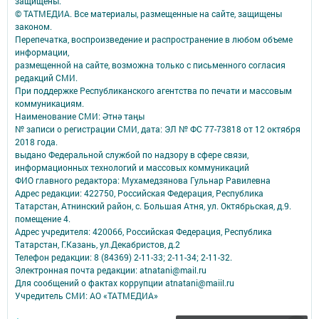
защищены.
© ТАТМЕДИА. Все материалы, размещенные на сайте, защищены
законом.
Перепечатка, воспроизведение и распространение в любом объеме
информации,
размещенной на сайте, возможна только с письменного согласия
редакций СМИ.
При поддержке Республиканского агентства по печати и массовым
коммуникациям.
Наименование СМИ: Әтнә таңы
№ записи о регистрации СМИ, дата: ЭЛ № ФС 77-73818 от 12 октября
2018 года.
выдано Федеральной службой по надзору в сфере связи,
информационных технологий и массовых коммуникаций
ФИО главного редактора: Мухамедзянова Гульнар Равилевна
Адрес редакции: 422750, Российская Федерация, Республика
Татарстан, Атнинский район, с. Большая Атня, ул. Октябрьская, д.9.
помещение 4.
Адрес учредителя: 420066, Российская Федерация, Республика
Татарстан, Г.Казань, ул.Декабристов, д.2
Телефон редакции: 8 (84369) 2-11-33; 2-11-34; 2-11-32.
Электронная почта редакции: atnatani@mail.ru
Для сообщений о фактах коррупции atnatani@maiil.ru
Учредитель СМИ: АО «ТАТМЕДИА»