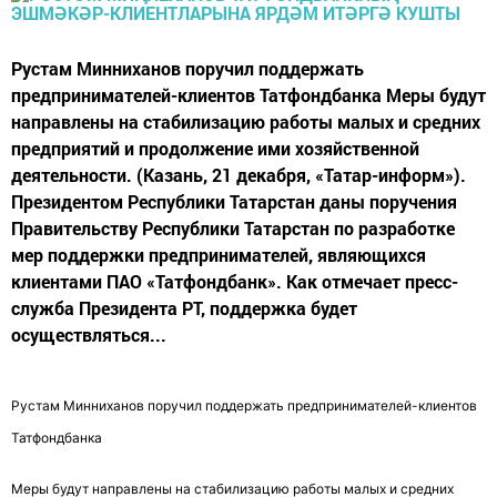
Рустам Минниханов поручил поддержать
предпринимателей-клиентов Татфондбанка Меры будут
направлены на стабилизацию работы малых и средних
предприятий и продолжение ими хозяйственной
деятельности. (Казань, 21 декабря, «Татар-информ»).
Президентом Республики Татарстан даны поручения
Правительству Республики Татарстан по разработке
мер поддержки предпринимателей, являющихся
клиентами ПАО «Татфондбанк». Как отмечает пресс-
служба Президента РТ, поддержка будет
осуществляться...
Рустам Минниханов поручил поддержать предпринимателей-клиентов
Татфондбанка
Меры будут направлены на стабилизацию работы малых и средних