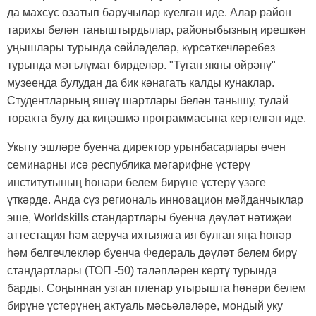
да махсус озатып баручылар куелган иде. Алар район
тарихы белән таныштырдылар, районыбызның ирешкән
уңышлары турында сөйләделәр, күрсәткечләребез
турында мәгълүмат бирделәр. "Туган якны өйрәнү"
музеенда булудан да бик кәнагать калды кунаклар.
Студентларның яшәү шартлары белән танышу, тулай
торакта булу да киңәшмә программасына кертелгән иде.
Укыту эшләре буенча директор урынбасарлары өчен
семинарны исә республика мәгарифне үстерү
институтының һөнәри белем бирүне үстерү үзәге
үткәрде. Анда сүз р
егионал
ь инновацион мәйданчыклар
эше,
W
orldskills стандартлары буенча дәүләт нәтиҗәи
аттестация һәм аеруча ихтыяжга ия булган яңа һөнәр
һәм белгечлекләр буенча Федераль дәүләт белем бирү
стандартлары (ТОП -50) таләпләрен кертү турында
барды. Соңыннан
узган пленар утырышта
һөнәри белем
бирүне үстерүнең актуаль мәсьәләләре, мондый уку