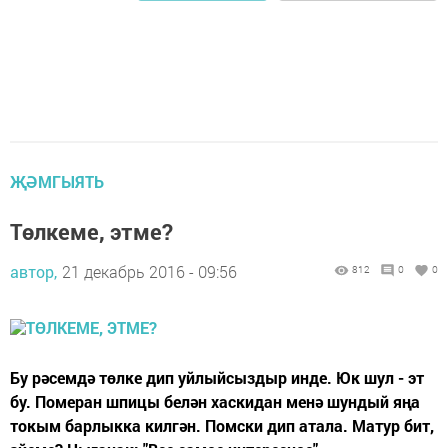
ҖӘМГЫЯТЬ
Төлкеме, этме?
автор,
21 декабрь 2016 - 09:56
812
0
0
Бу рәсемдә төлке дип уйлыйсыздыр инде. Юк шул - эт
бу. Померан шпицы белән хаскидан менә шундый яңа
токым барлыкка килгән. Помски дип атала. Матур бит,