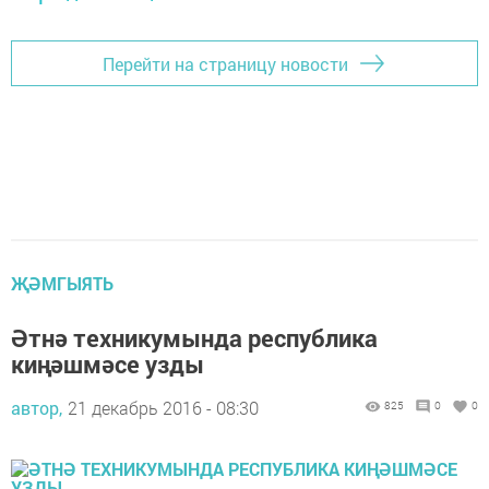
Перейти на страницу новости
ҖӘМГЫЯТЬ
Әтнә техникумында республика
киңәшмәсе узды
автор,
21 декабрь 2016 - 08:30
825
0
0