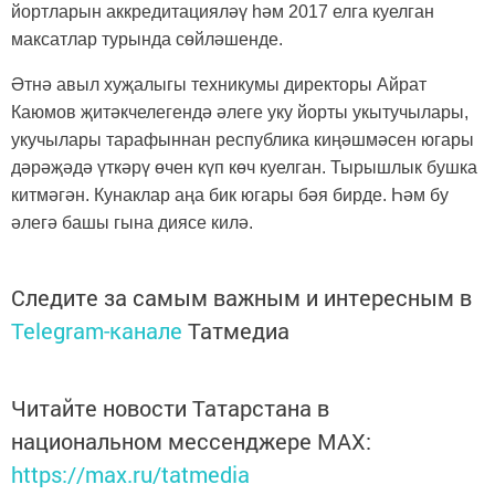
йортларын аккредитацияләү һәм 2017 елга куелган
максатлар турында сөйләшенде.
Әтнә авыл хуҗалыгы техникумы директоры Айрат
Каюмов җитәкчелегендә әлеге уку йорты укытучылары,
укучылары тарафыннан республика киңәшмәсен югары
дәрәҗәдә үткәрү өчен күп көч куелган. Тырышлык бушка
китмәгән. Кунаклар аңа бик югары бәя бирде. Һәм бу
әлегә башы гына диясе килә.
Следите за самым важным и интересным в
Telegram-канале
Татмедиа
Читайте новости Татарстана в
национальном мессенджере MАХ:
https://max.ru/tatmedia