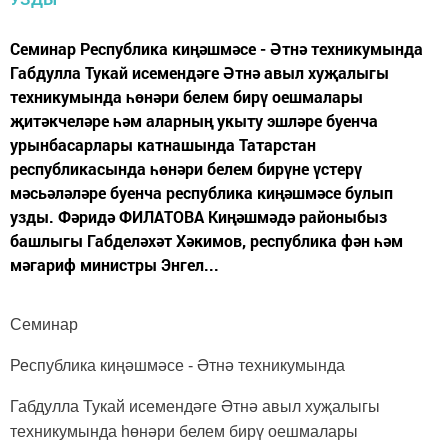
Семинар Республика киңәшмәсе - Әтнә техникумында
Габдулла Тукай исемендәге Әтнә авыл хуҗалыгы
техникумында һөнәри белем бирү оешмалары
җитәкчеләре һәм аларның укыту эшләре буенча
урынбасарлары катнашында Татарстан
республикасында һөнәри белем бирүне үстерү
мәсьәләләре буенча республика киңәшмәсе булып
узды. Фәридә ФИЛАТОВА Киңәшмәдә районыбыз
башлыгы Габделәхәт Хәкимов, республика фән һәм
мәгариф министры Энгел...
Семинар
Республика киңәшмәсе - Әтнә техникумында
Габду
лла Тукай исемендәге Әтнә авыл хуҗалыгы
техникумында һөнәри белем бирү оешмалары