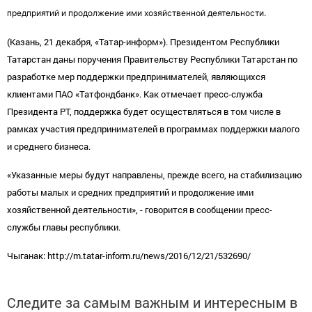
предприятий и продолжение ими хозяйственной деятельности.
(Казань, 21 декабря, «Татар-информ»). Президентом Республики
Татарстан даны поручения Правительству Республики Татарстан по
разработке мер поддержки предпринимателей, являющихся
клиентами ПАО «Татфондбанк». Как отмечает пресс-служба
Президента РТ, поддержка будет осуществляться в том числе в
рамках участия предпринимателей в программах поддержки малого
и среднего бизнеса.
«Указанные меры будут направлены, прежде всего, на стабилизацию
работы малых и средних предприятий и продолжение ими
хозяйственной деятельности», - говорится в сообщении пресс-
службы главы республики.
Чыганак: http://m.tatar-inform.ru/news/2016/12/21/532690/
Следите за самым важным и интересным в