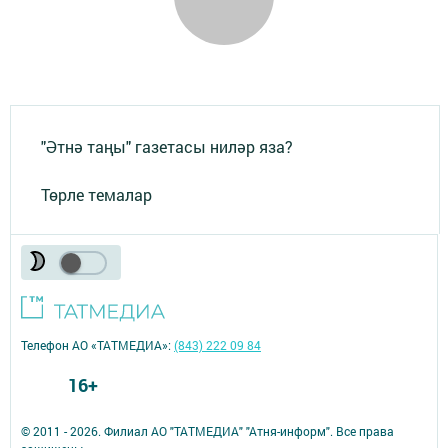
"Әтнә таңы" газетасы ниләр яза?
Төрле темалар
Телефон АО «ТАТМЕДИА»:
(843) 222 09 84
16+
© 2011 - 2026. Филиал АО "ТАТМЕДИА" "Атня-информ". Все права