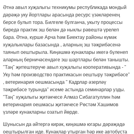
Әтнә авыл хуҗалыгы техникумы республикада мондый
дәрәҗә уку йортлары арасында ресурс үзәкләренең
берсе булып тора. Билгеле булганча, укыту процессы
биредә практик эш белән дә ныклы рәвештә үрелеп
бара. Әтнә, күрше Арча һәм Биектау районы күмәк
хуҗалыклары базасында , аларның эш тәҗрибәсенә
таянып оештырыла. Киңәшмә кунаклары икегә бүленеп
аларның берничәсендәге эш шартлары белән танышты.
"Таң" җитештерүче авыл хуҗалыгы кооперативында - "
Уку һәм производство практикасын оештыру тәҗрибәсе"
, ветеринария оешмасында " Кадрлар әзерләү
тәҗрибәсе турында" исеме астында семинарлар узды.
"Таң" хуҗалыгы җитәкчесе Алмаз Сибагатуллин һәм
ветеринария оешмасы җитәкчесе Рөстәм Хашимов
үзләре кунакларны озатып йөрде.
Шунысын да әйтергә кирәк, киңәшмә югары дәрәҗәдә
оештырылган иде. Кунаклар утырган һәр ике автобуста