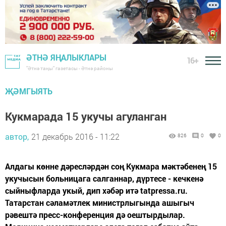
ӘТНӘ ЯҢАЛЫКЛАРЫ
16+
"Әтнә таңы" газетасы - Әтнә районы
ҖӘМГЫЯТЬ
Кукмарада 15 укучы агуланган
автор,
21 декабрь 2016 - 11:22
826
0
0
Алдагы көнне дәресләрдән соң Кукмара мәктәбенең 15
укучысын больницага салганнар, дүртесе - кечкенә
сыйныфларда укый, дип хәбәр итә tatpressa.ru.
Татарстан сәламәтлек министрлыгында ашыгыч
рәвештә пресс-конференция дә оештырдылар.