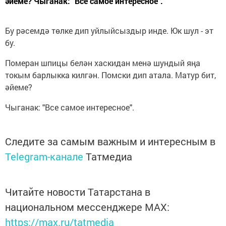
әйеме? Чыганак: "Все самое интересное".
Бу рәсемдә төлке дип уйлыйсыздыр инде. Юк шул - эт
бу.
Померан шпицы белән хаскидан менә шундый яңа
токым барлыкка килгән. Помски дип атала. Матур бит,
әйеме?
Чыганак: "Все самое интересное".
Следите за самым важным и интересным в
Telegram-канале
Татмедиа
Читайте новости Татарстана в
национальном мессенджере MАХ:
https://max.ru/tatmedia