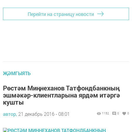
Перейти на страницу новости
ҖӘМГЫЯТЬ
Рөстәм Миңнеханов Татфондбанкның
эшмәкәр-клиентларына ярдәм итәргә
кушты
автор,
21 декабрь 2016 - 08:01
1152
0
0