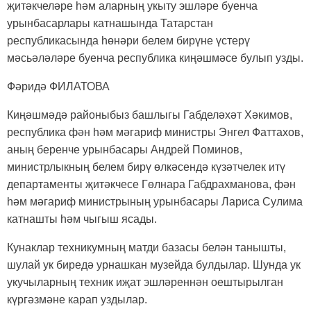
җитәкчеләре һәм аларның укыту эшләре буенча
урынбасарлары катнашында Татарстан
республикасында һөнәри белем бирүне үстерү
мәсьәләләре буенча республика киңәшмәсе булып узды.
Фәридә ФИЛАТОВА
Киңәшмәдә районыбыз башлыгы Габделәхәт Хәкимов,
республика фән һәм мәгариф министры Энгел Фаттахов,
аның беренче урынбасары Андрей Поминов,
министрлыкның белем бирү өлкәсендә күзәтчелек итү
департаменты җитәкчесе Гөлнара Габдрахманова, фән
һәм мәгариф министрының урынбасары Лариса Сулима
катнашты һәм чыгыш ясады.
Кунаклар техникумның матди базасы белән танышты,
шулай ук биредә урнашкан музейда булдылар. Шунда ук
укучыларның техник иҗат эшләреннән оештырылган
күргәзмәне карап уздылар.