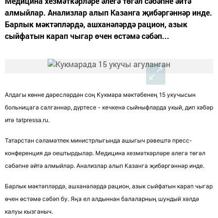
Медицина хезмәткәрләре әлегә төгәл сәбәпне әйтә
алмыйлар. Анализлар алып Казанга җибәргәннәр инде.
Барлык мәктәпләрдә, ашханәләрдә рацион, азык
сыйфатын карап чыгар өчен өстәмә сәбәп...
Алдагы көнне дәресләрдән соң Кукмара мәктәбенең 15 укучысын
больницага салганнар, дүртесе - кечкенә сыйныфларда укый, дип хәбәр
итә
tatpressa.ru.
Татарстан сәламәтлек министрлыгында ашыгыч рәвештә пресс-
конференция дә оештырдылар. Медицина хезмәткәрләре әлегә төгәл
сәбәпне әйтә алмыйлар. Анализлар алып Казанга җибәргәннәр инде.
Барлык мәктәпләрдә, ашханәләрдә рацион, азык сыйфатын карап чыгар
өчен өстәмә сәбәп бу. Яңа ел алдыннан балаларның шундый хәлдә
калуы кызганыч.