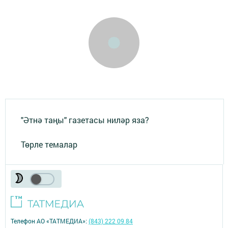
"Әтнә таңы" газетасы ниләр яза?
Төрле темалар
Телефон АО «ТАТМЕДИА»:
(843) 222 09 84