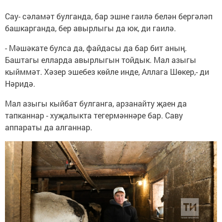
Сау- сәламәт булганда, бар эшне гаилә белән бергәләп
башкарганда, бер авырлыгы да юк, ди гаилә.
- Мәшәкате булса да, файдасы да бар бит аның.
Баштагы елларда авырлыгын тойдык. Мал азыгы
кыйммәт. Хәзер эшебез көйле инде, Аллага Шөкер,- ди
Нәридә.
Мал азыгы кыйбат булганга, арзанайту җаен да
тапканнар - хуҗалыкта тегермәннәре бар. Саву
аппараты да алганнар.