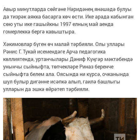
Авыр минутларда сөйгәне Нәридәнең янәшәдә булуы
да тизрәк аякка басарга көч өсти. Ике арада кабынган
сөю уты ике гашыйкны 1997 елның май аенда
гомерлеккә бергә кавыштыра.
Хәкимовлар бүген өч малай тәрбияли. Олы уллары
Рәнис Г. Тукай исемендәге Арча педагогика
көллиятендә, уртанчылары Дәниф Күңгәр мәктәбендә
унынчы сыйныфта, төпчекләре Риназ беренче
сыйныфта белем ала. Оясында ни күрсә, очканында
шул булыр дигәнне исәпкә алып, гаилә башлыгы
улларын да эшкә өйрәтеп тәрбияли.