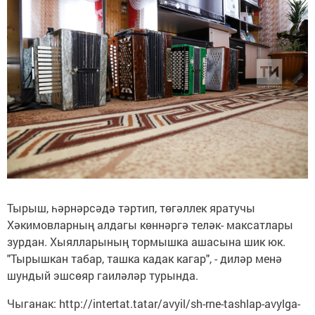
Тырыш, һәрнәрсәдә тәртип, төгәллек яратучы
Хәкимовларның алдагы көннәргә теләк- максатлары
зурдан. Хыялларының тормышка ашасына шик юк.
"Тырышкан табар, ташка кадак кагар", - диләр менә
шундый эшсөяр гаиләләр турында.
Чыганак: http://intertat.tatar/avyil/sh-rne-tashlap-avylga-