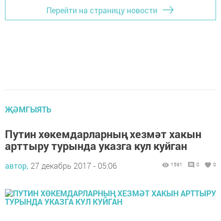
Перейти на страницу новости
ҖӘМГЫЯТЬ
Путин хөкемдарларның хезмәт хакын
арттыру турында указга кул куйган
автор,
27 декабрь 2017 - 05:06
1591
0
0