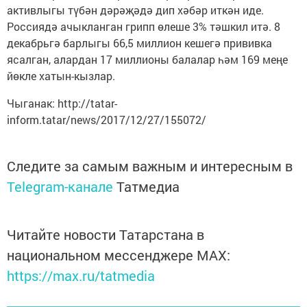
активлыгы түбән дәрәҗәдә дип хәбәр иткән иде.
Россиядә ачыкланган грипп өлеше 3% тәшкил итә. 8
декабрьгә барлыгы 66,5 миллион кешегә прививка
ясалган, алардан 17 миллионы балалар һәм 169 меңе
йөкле хатын-кызлар.
Чыганак: http://tatar-
inform.tatar/news/2017/12/27/155072/
Следите за самым важным и интересным в
Telegram-канале
Татмедиа
Читайте новости Татарстана в
национальном мессенджере MАХ:
https://max.ru/tatmedia