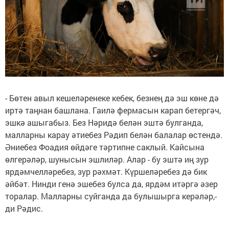
- Бөтен авыл кешеләренеке кебек, безнең дә эш көне дә
иртә таңнан башлана. Гаилә фермасын карап бетергәч,
эшкә ашыгабыз. Без Нәридә белән эштә булганда,
малларны карау әтиебез Рәдип белән балалар өстендә.
Әниебез Фоадия өйдәге тәртипне саклый. Кайсына
өлгерәләр, шунысын эшлиләр. Алар - бу эштә иң зур
ярдәмчелләребез, зур рәхмәт. Күршеләребез дә бик
әйбәт. Нинди генә эшебез булса да, ярдәм итәргә әзер
торалар. Малларны суйганда да булышырга керәләр,-
ди Рәдис.