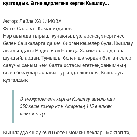
кузгалдык. Әтнә җирлегенә кергән Кышлау...
Автор: Ләйлә ХӘКИМОВА
Фото: Салават Камалетдинов
Һәр авылда тырыш, кунакчыл, үзләренең энергиясе
белән башкаларга да көч биргән кешеләр була. Кышлау
авылындагы Рәдис һәм Нәридә Хәкимовлар да әнә
шундыйлардан. Тумышы белән шәһәрдән булган сыер
савучы ханым һәм балта остасы егетнең ханымның
сыер-бозаулар асравы турында ишеткәч, Кышлауга
кузгалдык.
Әтнә җирлегенә кергән Кышлау авылында
350 кеше гомер итә. Аларның 115 е өлкән
яшьтәгеләр.
Кышлауда яшәү өчен бөтен мөмкинлекләр - мәктәп тә,