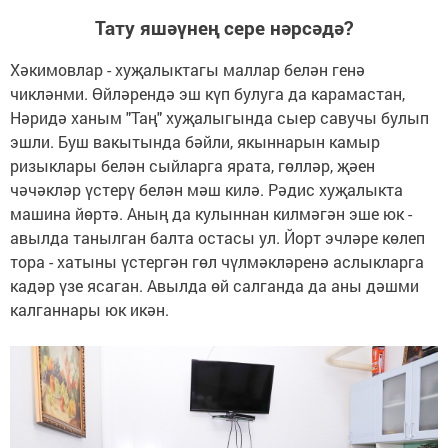
Тату яшәүнең сере нәрсәдә?
Хәкимовлар - хуҗалыктагы маллар белән генә
чикләнми. Өйләрендә эш күп булуга да карамастан,
Нәридә ханым "Таң" хуҗалыгында сыер савучы булып
эшли. Буш вакытында бәйли, якыннарын камыр
ризыклары белән сыйларга ярата, гөлләр, җәен
чәчәкләр үстерү белән мәш килә. Рәдис хуҗалыкта
машина йөртә. Аның да кулыннан килмәгән эше юк -
авылда танылган балта остасы ул. Йорт эчләре көлеп
тора - хатыны үстергән гөл чүлмәкләренә аслыкларга
кадәр үзе ясаган. Авылда өй салганда да аны дәшми
калганнары юк икән.