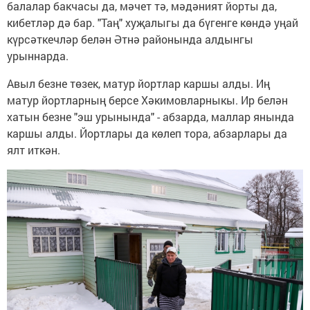
балалар бакчасы да, мәчет тә, мәдәният йорты да,
кибетләр дә бар. "Таң" хуҗалыгы да бүгенге көндә уңай
күрсәткечләр белән Әтнә районында алдынгы
урыннарда.
Авыл безне төзек, матур йортлар каршы алды. Иң
матур йортларның берсе Хәкимовларныкы. Ир белән
хатын безне "эш урынында" - абзарда, маллар янында
каршы алды. Йортлары да көлеп тора, абзарлары да
ялт иткән.