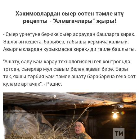
Хәкимовлардан сыер сөтен тәмле итү
рецепты - "Алмагачлары" җыры!
- Сыер үрчетүне бер-ике сыер асраудан башларга кирәк.
Эшләгән кешегә, барыбер, табышы кермичә калмый.
Авырлыклардан курыкмаска кирәк,- ди гаилә башлыгы.
"Ашату, саву һәм карау технологиясен гел контрольдә
тотсаң, сыерлар мул савым белән җавап бирә. Бары
тик, яхшы тәрбия һәм тәмле ашату бәрабәренә генә сөт
күләме артачак", - Рәдис.