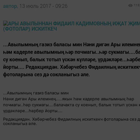
автор,
13 июль 2017 - 09:26
113
...Авылымның газиз баласы мин Нәни дигән Ары илемнең
һәм кадерле авылымның һәр почмагы..һәр сукмагы....б
су коенып, балык тотып үскән күлләре, үрдәкләре...һәрб
йорты.... Редакциядән. Хәбәрчебез Фидаилның искиткек
фотоларына сез дә сокланыгыз әле.
...Авылымның газиз баласы мин
Нәни дигән Ары илемнең.....якын һәм кадерле авылымның һәр
почмагы..һәр сукмагы....балачакта су коенып, балык тотып үскән 
үрдәкләре...һәрбер йорты....
Редакциядән. Хәбәрчебез Фидаилның искиткекч фотоларына сез 
сокланыгыз әле.