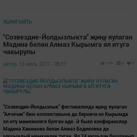
ҖӘМГЫЯТЬ
"Созвездие-Йолдызлыкта" җиңү яулаган
Мәдинә белән Алмаз Кырымга ял итүгә
чакырулы
автор,
13 июль 2017 - 08:37
1195
0
0
"Созвездие-Йолдызлык" фестивалендә җиңү яулаган
"Алчәчәк" бию коллективына да берничә ел Кырымда
ял итү мөмкинлеге булган иде. Ә быел конферанслар
Мәдинә Хәкимова белән Алмаз Бадиковка да
шушындый мөмкинлек туган. Ял 24 июльдән башланып