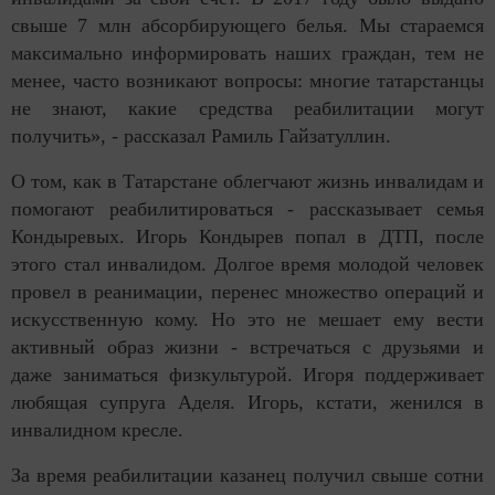
свыше 7 млн абсорбирующего белья. Мы стараемся
максимально информировать наших граждан, тем не
менее, часто возникают вопросы: многие татарстанцы
не знают, какие средства реабилитации могут
получить», - рассказал Рамиль Гайзатуллин.
О том, как в Татарстане облегчают жизнь инвалидам и
помогают реабилитироваться - рассказывает семья
Кондыревых. Игорь Кондырев попал в ДТП, после
этого стал инвалидом. Долгое время молодой человек
провел в реанимации, перенес множество операций и
искусственную кому. Но это не мешает ему вести
активный образ жизни - встречаться с друзьями и
даже заниматься физкультурой. Игоря поддерживает
любящая супруга Аделя. Игорь, кстати, женился в
инвалидном кресле.
За время реабилитации казанец получил свыше сотни