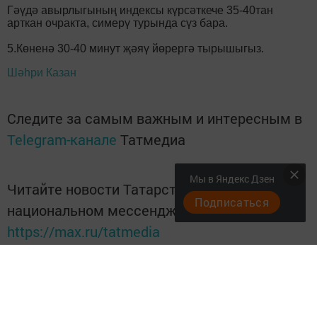
Гәүдә авырлыгының индексы күрсәткече 35-40тан
арткан очракта, симерү турында сүз бара.
5.Көненә 30-40 минут җәяү йөрергә тырышыгыз.
Шәһри Казан
Следите за самым важным и интересным в
Telegram-канале
Татмедиа
Мы в Яндекс Дзен
Читайте новости Татарстана в
Подписаться
национальном мессенджере MАХ:
https://max.ru/tatmedia
Перейти на страницу новости