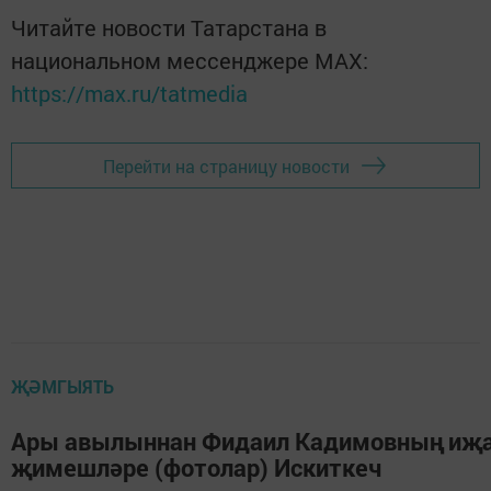
Читайте новости Татарстана в
национальном мессенджере MАХ:
https://max.ru/tatmedia
Перейти на страницу новости
ҖӘМГЫЯТЬ
Ары авылыннан Фидаил Кадимовның иҗ
җимешләре (фотолар) Искиткеч