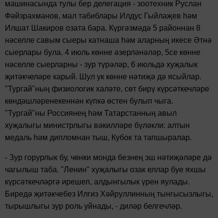
машинасында тулы бер делегация - зоотехник Руслан
Фәйзрахманов, мал табиблары Илдус Гыйлаҗев һәм
Илшат Шакиров озата бара. Күргәзмәдә 5 районнан 8
нәселле савым сыеры катнаша һәм аларның икесе Әтнә
сыерлары була. 4 июль көнне әзерләнәләр, 5се көнне
нәселле сыерларны - зур түрәләр, 6 июльдә хуҗалык
җитәкчеләре карый. Шул ук көнне нәтиҗә дә ясыйлар.
"Тургай"ның физиологик халәте, сөт бирү күрсәткечләре
көндәшләренекеннән күпкә өстен булып чыга.
"Тургай"ны Россиянең һәм Татарстанның авыл
хуҗалыгы министрлыгы вәкилләре бүләкли: алтын
медаль һәм дипломнан тыш, Кубок та тапшыралар.
-
Зур горурлык бу, чөнки монда безнең эш нәтиҗәләре дә
чагылыш таба. "Ленин" хуҗалыгы озак еллар буе яхшы
күрсәткечләргә ирешеп, алдынгылык үрен яулады.
Биредә җитәкчебез Илгиз Хәйруллинның тынгысызлыгы,
тырышлыгы зур роль уйнады, - диләр белгечләр.