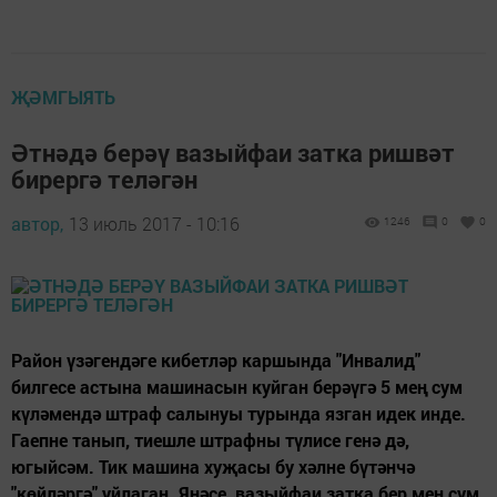
ҖӘМГЫЯТЬ
Әтнәдә берәү вазыйфаи затка ришвәт
бирергә теләгән
автор,
13 июль 2017 - 10:16
1246
0
0
Район үзәгендәге кибетләр каршында "Инвалид"
билгесе астына машинасын куйган берәүгә 5 мең сум
күләмендә штраф салынуы турында язган идек инде.
Гаепне танып, тиешле штрафны түлисе генә дә,
югыйсәм. Тик машина хуҗасы бу хәлне бүтәнчә
"көйләргә" уйлаган. Янәсе, вазыйфаи затка бер мең сум