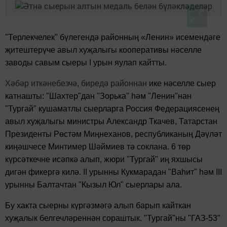
"
Терлекчелек" бүлегендә районның
«Ленин»
исемендәге
җитештерүче авыл хуҗалыгы кооперативы нәселле
заводы
савым сыеры
I
урын яулап
кайтты.
Хәбәр иткәнебезчә, биредә районнан
ике нәселле сыер
катнашты: "Шахтер"дан "Зорька" һәм "Ленин"нан
"Тургай" кушаматлы сыерларга Россия Федерациясенең
авыл хуҗалыгы министры Александр Ткачев, Татарстан
Президенты Рөстәм Миңнеханов, республиканың Дәүләт
киңәшчесе Минтимер Шәймиев тә соклана. 6 төр
күрсәткечне исәпкә алып, жюри "Тургай" иң яхшысы
дигән фикергә килә.
II
урынны Кукмарадан "Ваһит" һәм
III
урынны Балтачтан "Кызыл Юл" сыерлары ала.
Бу хакта сыерны күргәзмәгә алып барып кайткан
хуҗалык белгечләреннән сораштык. "Тургай"ны "ГАЗ-53"