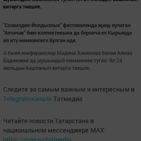
китәргә тиешле.
"Созвездие-Йолдызлык" фестивалендә җиңү яулаган
"Алчәчәк" бию коллективына да берничә ел Кырымда
ял итү мөмкинлеге булган иде.
Ә быел конферанслар Мәдинә Хәкимова белән Алмаз
Бадиковка да шушындый мөмкинлек туган. Ял 24
июльдән башланып китәргә тиешле.
Следите за самым важным и интересным в
Telegram-канале
Татмедиа
Читайте новости Татарстана в
национальном мессенджере MАХ:
https://max.ru/tatmedia