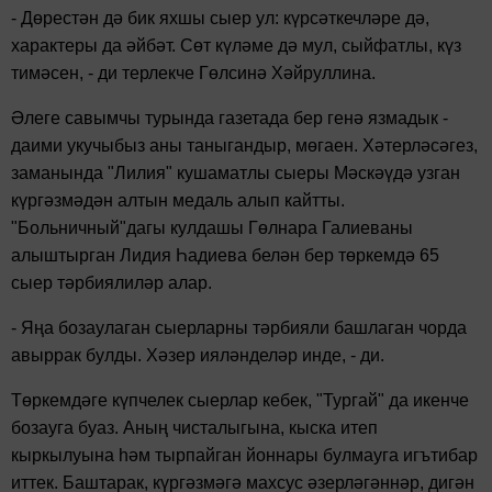
-
Дөрестән дә бик яхшы сыер ул: күрсәткечләре дә,
характеры да әйбәт. Сөт күләме дә мул, сыйфатлы, күз
тимәсен, - ди терлекче Гөлсинә Хәйруллина.
Әлеге савымчы турында газетада бер генә язмадык -
даими укучыбыз аны таныгандыр, мөгаен. Хәтерләсәгез,
заманында "Лилия" кушаматлы сыеры Мәскәүдә узган
күргәзмәдән алтын медаль алып кайтты.
"Больничный"дагы кулдашы Гөлнара Галиеваны
алыштырган Лидия Һадиева белән бер төркемдә 65
сыер тәрбиялиләр алар.
-
Яңа бозаулаган сыерларны тәрбияли башлаган чорда
авыррак булды. Хәзер ияләнделәр инде, - ди.
Төркемдәге күпчелек сыерлар кебек, "Тургай" да икенче
бозауга буаз. Аның чисталыгына, кыска итеп
кыркылуына һәм тырпайган йоннары булмауга игътибар
иттек. Баштарак, күргәзмәгә махсус әзерләгәннәр, дигән