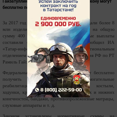
Гайзатуллин. Федеральные льготники по закону могут
бесплатно получить основные и малые...
За 2017 год татарстанским инвалидам выдали более 8
млн изделий технической реабилитации на общую
сумму 400 млн рублей. Компенсационные выплаты
составили 45 млн рублей. Об этом сообщил ИА
«Татар-информ» управляющий региональным
отделением Фонда социального страхования РФ по РТ
Рамиль Гайзатуллин.
Федеральные льготники по закону могут бесплатно
получить основные и малые вспомогательные
реабилитационные средства: трости, костыли,
ходунки, кресла-коляски, протезы верхних и нижних
конечностей, бандажи, противопролежневые матрацы,
слуховые аппараты и т. д.
Законом установлены нормативные суммы на