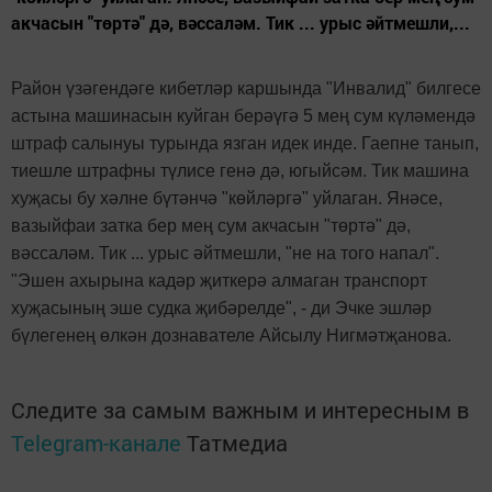
акчасын "төртә" дә, вәссаләм. Тик ... урыс әйтмешли,...
Район үзәгендәге кибетләр каршында "Инвалид" билгесе
астына машинасын куйган берәүгә 5 мең сум күләмендә
штраф салынуы турында язган идек инде. Гаепне танып,
тиешле штрафны түлисе генә дә, югыйсәм. Тик машина
хуҗасы бу хәлне бүтәнчә "көйләргә" уйлаган. Янәсе,
вазыйфаи затка бер мең сум акчасын "төртә" дә,
вәссаләм. Тик ... урыс әйтмешли, "не на того напал".
"Эшен ахырына кадәр җиткерә алмаган транспорт
хуҗасының эше судка җибәрелде", - ди Эчке эшләр
бүлегенең өлкән дознавателе Айсылу Нигмәтҗанова.
Следите за самым важным и интересным в
Telegram-канале
Татмедиа