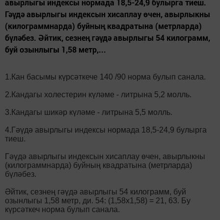
авырлыгы индексы нормада 18,5-24,9 булырга тиеш.
Гәүдә авырлыгы индексын хисаплау өчен, авырлыкны
(килограммнарда) буйның квадратына (метрларда)
бүләбез. Әйтик, сезнең гәүдә авырлыгы 54 килограмм,
буй озынлыгы 1,58 метр,...
1.Кан басымы күрсәткече 140 /90 норма булып санала.
2.Кандагы холестерин күләме - литрына 5,2 молль.
3.Кандагы шикәр күләме - литрына 5,5 молль.
4.Гәүдә авырлыгы индексы нормада 18,5-24,9 булырга
тиеш.
Гәүдә авырлыгы индексын хисаплау өчен, авырлыкны
(килограммнарда) буйның квадратына (метрларда)
бүләбез.
Әйтик, сезнең гәүдә авырлыгы 54 килограмм, буй
озынлыгы 1,58 метр, ди. 54: (1,58х1,58) = 21, 63. Бу
күрсәткеч норма булып санала.