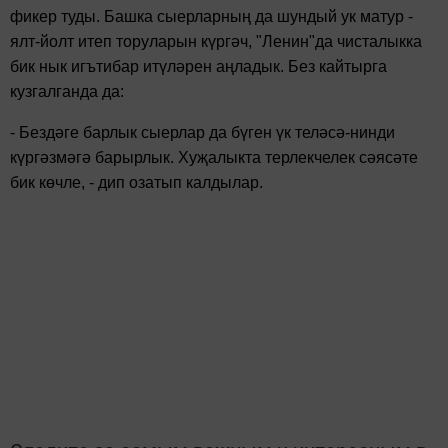
фикер туды. Башка сыерларның да шундый ук матур -
ялт-йолт итеп торуларын күргәч, "Ленин"да чисталыкка
бик нык игътибар итүләрен аңладык. Без кайтырга
кузгалганда да:
-
Бездәге барлык сыерлар да бүген үк теләсә-нинди
күргәзмәгә барырлык. Хуҗалыкта терлекчелек сәясәте
бик көчле, - дип озатып калдылар.