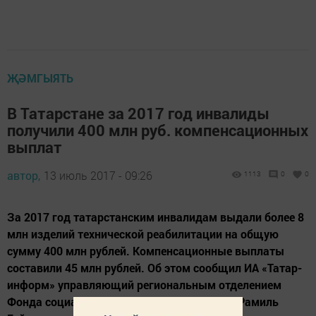
ҖӘМГЫЯТЬ
В Татарстане за 2017 год инвалиды
получили 400 млн руб. компенсационных
выплат
автор,
13 июль 2017 - 09:26
1113
0
0
За 2017 год татарстанским инвалидам выдали более 8
млн изделий технической реабилитации на общую
сумму 400 млн рублей. Компенсационные выплаты
составили 45 млн рублей. Об этом сообщил ИА «Татар-
информ» управляющий региональным отделением
Фонда социального страхования РФ по РТ Рамиль