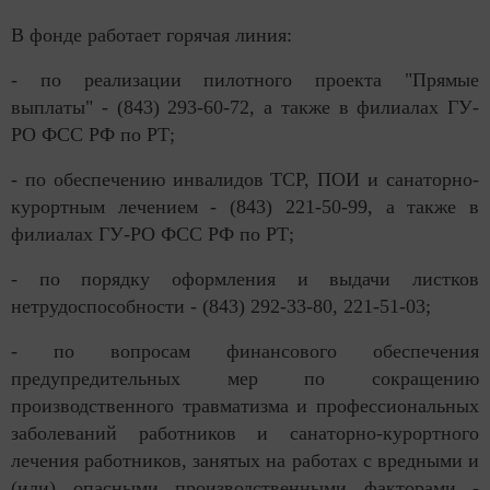
В фонде работает горячая линия:
- по реализации пилотного проекта "Прямые
выплаты" - (843) 293-60-72, а также в филиалах ГУ-
РО ФСС РФ по РТ;
- по обеспечению инвалидов ТСР, ПОИ и санаторно-
курортным лечением - (843) 221-50-99, а также в
филиалах ГУ-РО ФСС РФ по РТ;
- по порядку оформления и выдачи листков
нетрудоспособности - (843) 292-33-80, 221-51-03;
- по вопросам финансового обеспечения
предупредительных мер по сокращению
производственного травматизма и профессиональных
заболеваний работников и санаторно-курортного
лечения работников, занятых на работах с вредными и
(или) опасными производственными факторами -