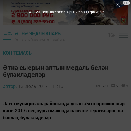
3
Автоматическое закрытие баннера через
ӘТНӘ ЯҢАЛЫКЛАРЫ
16+
"Әтнә таңы" газетасы - Әтнә районы
КӨН ТЕМАСЫ
Әтнә сыерын алтын медаль белән
бүләкләделәр
автор,
13 июль 2017 - 11:16
1244
0
0
Лаеш муниципаль районында узган «Бөтенроссия кыр
көне-2017»нең күргәзмәсендә нәселле терлекләрне дә
бәяләп, бүләкләделәр.