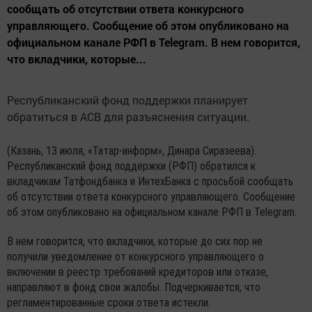
сообщать об отсутствии ответа конкурсного
управляющего. Сообщение об этом опубликовано на
официальном канале РФП в Telegram. В нем говорится,
что вкладчики, которые...
Республиканский фонд поддержки планирует
обратиться в АСВ для разъяснения ситуации.
(Казань, 13 июля, «Татар-информ», Динара Сиразеева).
Республиканский фонд поддержки (РФП) обратился к
вкладчикам Татфондбанка и ИнтехБанка с просьбой сообщать
об отсутствии ответа конкурсного управляющего. Сообщение
об этом опубликовано на официальном канале РФП в Telegram.
В нем говорится, что вкладчики, которые до сих пор не
получили уведомление от конкурсного управляющего о
включении в реестр требований кредиторов или отказе,
направляют в фонд свои жалобы. Подчеркивается, что
регламентированные сроки ответа истекли.