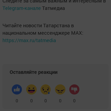
Следите за самым важным и интересным в
Telegram-канале
Татмедиа
Читайте новости Татарстана в
национальном мессенджере MАХ:
https://max.ru/tatmedia
Оставляйте реакции
0
0
0
0
0