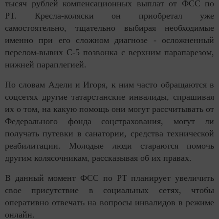
тысяч рублей компенсационных выплат от ФСС по
РТ. Кресла-коляски он приобретал уже
самостоятельно, тщательно выбирая необходимые
именно при его сложном диагнозе - осложненный
перелом-вывих С-5 позвонка с верхним парапарезом,
нижней параплегией.
По словам Адели и Игоря, к ним часто обращаются в
соцсетях другие татарстанские инвалиды, спрашивая
их о том, на какую помощь они могут рассчитывать от
Федерального фонда соцстрахования, могут ли
получать путевки в санатории, средства технической
реабилитации. Молодые люди стараются помочь
другим колясочникам, рассказывая об их правах.
В данный момент ФСС по РТ планирует увеличить
свое присутствие в социальных сетях, чтобы
оперативно отвечать на вопросы инвалидов в режиме
онлайн.