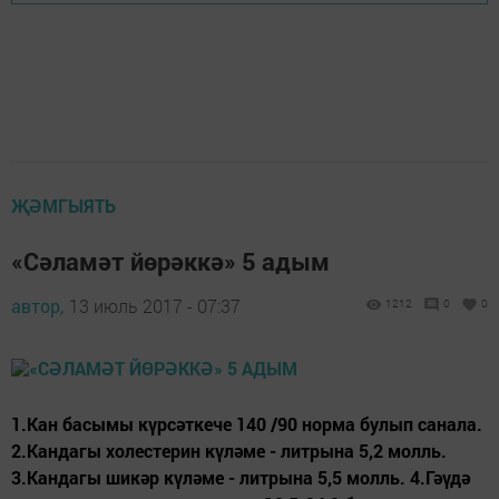
ҖӘМГЫЯТЬ
«Сәламәт йөрәккә» 5 адым
автор,
13 июль 2017 - 07:37
1212
0
0
1.Кан басымы күрсәткече 140 /90 норма булып санала.
2.Кандагы холестерин күләме - литрына 5,2 молль.
3.Кандагы шикәр күләме - литрына 5,5 молль. 4.Гәүдә