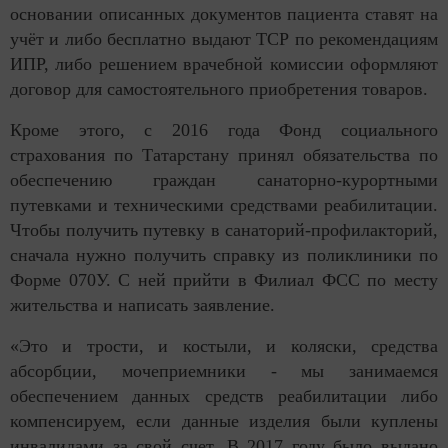
основании описанных документов пациента ставят на
учёт и либо бесплатно выдают ТСР по рекомендациям
ИПР, либо решением врачебной комиссии оформляют
договор для самостоятельного приобретения товаров.
Кроме этого, с 2016 года Фонд социального
страхования по Татарстану принял обязательства по
обеспечению граждан санаторно-курортными
путевками и техническими средствами реабилитации.
Чтобы получить путевку в санаторий-профилакторий,
сначала нужно получить справку из поликлиники по
Форме 070У. С ней прийти в Филиал ФСС по месту
жительства и написать заявление.
«Это и трости, и костыли, и коляски, средства
абсорбции, мочеприемники - мы занимаемся
обеспечением данных средств реабилитации либо
компенсируем, если данные изделия были куплены
инвалидами за свой счет. В 2017 году было выдано