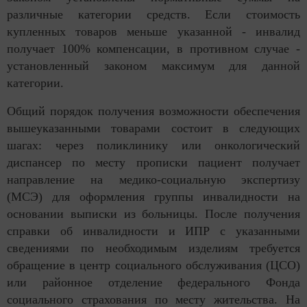
различные категории средств. Если стоимость
купленных товаров меньше указанной - инвалид
получает 100% компенсации, в противном случае -
установленный законом максимум для данной
категории.
Общий порядок получения возможности обеспечения
вышеуказанными товарами состоит в следующих
шагах: через поликлинику или онкологический
диспансер по месту прописки пациент получает
направление на медико-социальную экспертизу
(МСЭ) для оформления группы инвалидности на
основании выписки из больницы. После получения
справки об инвалидности и ИПР с указанными
сведениями по необходимым изделиям требуется
обращение в центр социального обслуживания (ЦСО)
или районное отделение федерального Фонда
социального страхования по месту жительства. На