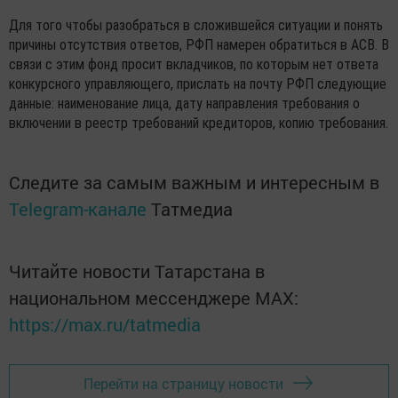
Для того чтобы разобраться в сложившейся ситуации и понять
причины отсутствия ответов, РФП намерен обратиться в АСВ. В
связи с этим фонд просит вкладчиков, по которым нет ответа
конкурсного управляющего, прислать на почту РФП следующие
данные: наименование лица, дату направления требования о
включении в реестр требований кредиторов, копию требования.
Следите за самым важным и интересным в
Telegram-канале
Татмедиа
Читайте новости Татарстана в
национальном мессенджере MАХ:
https://max.ru/tatmedia
Перейти на страницу новости