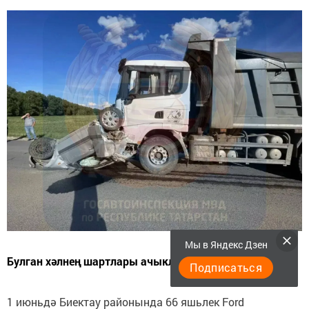
Мы в Яндекс Дзен
Булган хәлнең шартлары ачыклана.
Подписаться
1 июньдә Биектау районында 66 яшьлек Ford