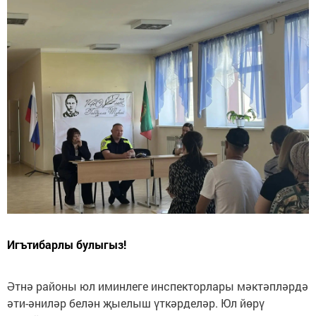
Игътибарлы булыгыз!
Әтнә районы юл иминлеге инспекторлары мәктәпләрдә
әти-әниләр белән җыелыш үткәрделәр. Юл йөрү