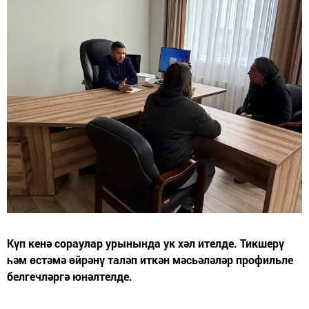
Күп кенә сораулар урынында ук хәл ителде. Тикшерү
һәм өстәмә өйрәнү таләп иткән мәсьәләләр профильле
белгечләргә юнәлтелде.