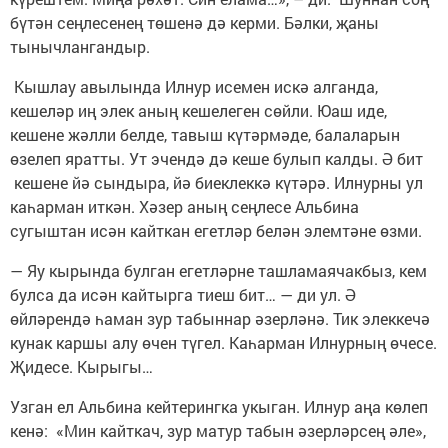
бүтән сеңлесенең төшенә дә керми. Бәлки, җаны
тынычлангандыр.
Кышлау авылында Илнур исемен искә алганда,
кешеләр иң элек аның кешелеген сөйли. Юаш иде,
кешене жәлли белде, тавыш күтәрмәде, балаларын
өзелеп яратты. Ут эчендә дә кеше булып калды. Ә бит
кешене йә сындыра, йә биеклеккә күтәрә. Илнурны ул
каһарман иткән. Хәзер аның сеңлесе Альбина
сугыштан исән кайткан егетләр белән элемтәне өзми.
— Яу кырында булган егетләрне ташламаячакбыз, кем
булса да исән кайтырга тиеш бит… — ди ул. Ә
өйләрендә һаман зур табыннар әзерләнә. Тик элеккечә
кунак каршы алу өчен түгел. Каһарман Илнурның өчесе.
Җидесе. Кырыгы…
Узган ел Альбина кейтерингка укыган. Илнур аңа көлеп
кенә: «Мин кайткач, зур матур табын әзерләрсең әле»,