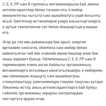
С, E, K, PP һәм В группасы витаминнарына бай, лимон
антиоксидантлар белән тәэмин итә, ә имбир
иммунитетны ныгыта һәм ашкайнатуга уңай йогынты
ясый. Белгечләр өстәмәләрне үзара алыштыргаларга,
ә артык тәмләткечне сөт белән йомшартырга киңәш
итә.
Әгәр дә сез көн дәвамында бик арып, энергия
җитмәвен сизсәгез, облепиха һәм имбир белән
кайнатылган чәй яки эчемлек көнне башлар өчен бик
яхшы вариант булыр. Облепиханың С, Е, К, РР һәм В
төркемнәрен эченә алган байлыгы организмның
витаминнарга ихтыяҗын канәгатьләндерә, ә имбирнең
кан әйләнешен яхшырту һәм ашкайнатуны
стимуллаштыру үзенчәлекләре гомуми тонусны күтәрә.
Лимонны өстәү, аның антиоксидантларга бай булуы
сәбәпле, организмны зарарлы матдәләрдән
чистартуга ярдәм итәр.