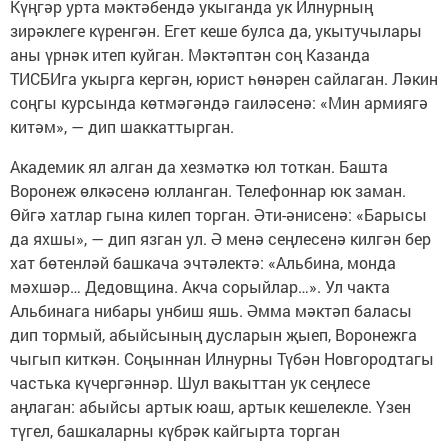
Күңгәр урта мәктәбендә укыганда ук Илнурның
зирәклеге күренгән. Егет кеше булса да, укытучылары
аны үрнәк итеп куйган. Мәктәптән соң Казанда
ТИСБИга укырга кергән, юрист һөнәрен сайлаган. Ләкин
соңгы курсында көтмәгәндә гаиләсенә: «Мин армиягә
китәм», — дип шаккаттырган.
Академик ял алган да хезмәткә юл тоткан. Башта
Воронеж өлкәсенә юлланган. Телефоннар юк заман.
Өйгә хатлар гына килеп торган. Әти-әнисенә: «Барысы
да яхшы», — дип язган ул. Ә менә сеңлесенә килгән бер
хат бөтенләй башкача эчтәлектә: «Альбина, монда
мәхшәр… Дедовщина. Акча сорыйлар…». Ул чакта
Альбинага нибары унбиш яшь. Әмма мәктәп баласы
дип тормый, абыйсының дусларын җыеп, Воронежга
чыгып киткән. Соңыннан Илнурны Түбән Новгородтагы
частька күчергәннәр. Шул вакыттан ук сеңлесе
аңлаган: абыйсы артык юаш, артык кешелекле. Үзен
түгел, башкаларны күбрәк кайгырта торган