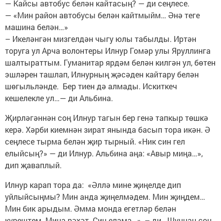
— Кайсы автобус белән кайтасың? — ди сеңлесе.
— «Мин район автобусы белән кайтмыйм… Әнә теге
машина белән…»
– Икеләнгән мизгелдән чыгу юлы табылды. Иртән
торуга ул Арча волонтеры Илнур Гомәр улы Яруллинга
шалтыраттым. Гуманитар ярдәм белән килгән ул, бөтен
эшләрен ташлап, Илнурның җәсәден кайтару белән
шөгыльләнде. Бер тиен дә алмады. Искиткеч
кешелекле ул…— ди Альбина.
Җирләгәннән соң Илнур тагын бер генә тапкыр төшкә
керә. Хәрби киемнән зират янында басып тора икән. Ә
сеңлесе тырма белән җир тырный. «Ник син гел
елыйсың?» — ди Илнур. Альбина аңа: «Авыр миңа…»,
дип җаваплый.
Илнур карап тора да: «Әллә мине җиңелде дип
уйлыйсыңмы? Мин анда җиңелмәдем. Мин җиңдем…
Мин бик арыдым. Әмма монда егетләр белән
күрештем. Миңа рәхәт. Син елама…», – ди. Шуннан соң