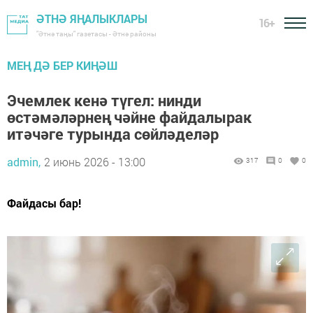
ӘТНӘ ЯҢАЛЫКЛАРЫ
16+
"Әтнә таңы" газетасы - Әтнә районы
МЕҢ ДӘ БЕР КИҢӘШ
Эчемлек кенә түгел: нинди
өстәмәләрнең чәйне файдалырак
итәчәге турында сөйләделәр
admin,
2 июнь 2026 - 13:00
317
0
0
Файдасы бар!