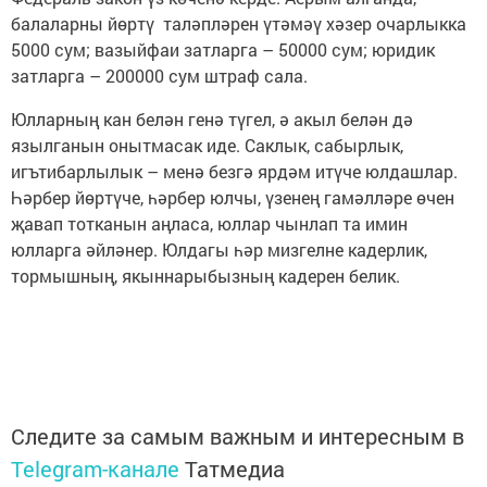
балаларны йөртү таләпләрен үтәмәү хәзер очарлыкка
5000 сум; вазыйфаи затларга – 50000 сум; юридик
затларга – 200000 сум штраф сала.
Юлларның кан белән генә түгел, ә акыл белән дә
язылганын онытмасак иде. Саклык, сабырлык,
игътибарлылык – менә безгә ярдәм итүче юлдашлар.
Һәрбер йөртүче, һәрбер юлчы, үзенең гамәлләре өчен
җавап тотканын аңласа, юллар чынлап та имин
юлларга әйләнер. Юлдагы һәр мизгелне кадерлик,
тормышның, якыннарыбызның кадерен белик.
Следите за самым важным и интересным в
Telegram-канале
Татмедиа