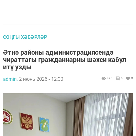
СОҢГЫ ХӘБӘРЛӘР
Әтнә районы администрациясендә
чираттагы гражданнарны шәхси кабул
итү узды
admin,
2 июнь 2026 - 12:00
475
0
0