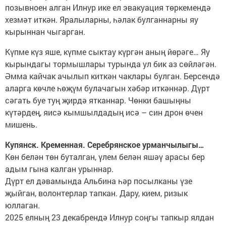
позывноен алган Илнур ике ел эвакуация төркемендә
хезмәт иткән. Яралыларны, һәлак булганнарны яу
кырыннан чыгарган.
Күпме күз яше, күпме сыктау күргән аның йөрәге… Яу
кырындагы тормышлары турында ул бик аз сөйләгән.
Әмма кайчак ачылып киткән чаклары булган. Берсендә
аларга көчле һөҗүм булачагын хәбәр иткәннәр. Дүрт
сәгать буе туң җирдә ятканнар. Чөнки башыңны
күтәрдең, яисә кымшылдадың исә – син дрон өчен
мишень.
Купянск. Кременная. Серебрянское урманчылыгы…
Көн белән төн буталган, үлем белән яшәү арасы бер
адым гына калган урыннар.
Дүрт ел дәвамында Альбина һәр посылканы үзе
җыйган, волонтерлар тапкан. Дару, кием, ризык
юллаган.
2025 елның 23 декабрендә Илнур соңгы тапкыр ялдан