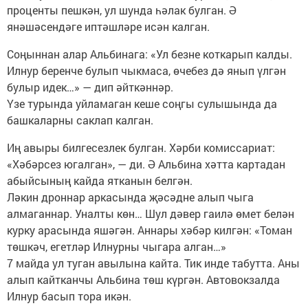
проценты пешкән, ул шунда һәлак булган. Ә
янәшәсендәге иптәшләре исән калган.
Соңыннан алар Альбинага: «Ул безне коткарып калды.
Илнур беренче булып чыкмаса, өчебез дә янып үлгән
булыр идек…» — дип әйткәннәр.
Үзе турында уйламаган кеше соңгы сулышында да
башкаларны саклап калган.
Иң авыры билгесезлек булган. Хәрби комиссариат:
«Хәбәрсез югалган», — ди. Ә Альбина хәтта картадан
абыйсының кайда ятканын белгән.
Ләкин дроннар аркасында җәсәдне алып чыга
алмаганнар. Уналты көн… Шул дәвер гаилә өмет белән
курку арасында яшәгән. Аннары хәбәр килгән: «Томан
төшкәч, егетләр Илнурны чыгара алган…»
7 майда ул туган авылына кайта. Тик инде табутта. Аны
алып кайтканчы Альбина төш күргән. Автовокзалда
Илнур басып тора икән.