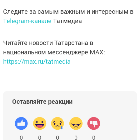
Следите за самым важным и интересным в
Telegram-канале
Татмедиа
Читайте новости Татарстана в
национальном мессенджере MАХ:
https://max.ru/tatmedia
Оставляйте реакции
0
0
0
0
0