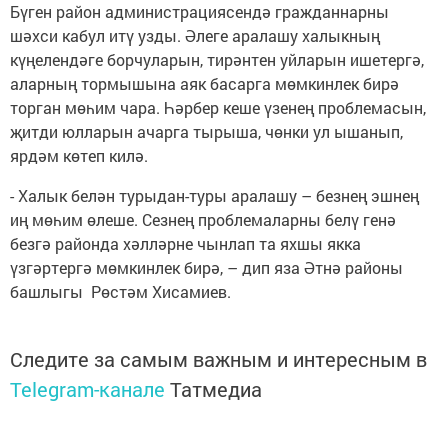
Бүген район администрациясендә гражданнарны
шәхси кабул итү узды. Әлеге аралашу халыкның
күңелендәге борчуларын, тирәнтен уйларын ишетергә,
аларның тормышына аяк басарга мөмкинлек бирә
торган мөһим чара. Һәрбер кеше үзенең проблемасын,
җитди юлларын ачарга тырыша, чөнки ул ышанып,
ярдәм көтеп килә.
- Халык белән турыдан-туры аралашу – безнең эшнең
иң мөһим өлеше. Сезнең проблемаларны белү генә
безгә районда хәлләрне чынлап та яхшы якка
үзгәртергә мөмкинлек бирә, – дип яза Әтнә районы
башлыгы Рөстәм Хисамиев.
Следите за самым важным и интересным в
Telegram-канале
Татмедиа