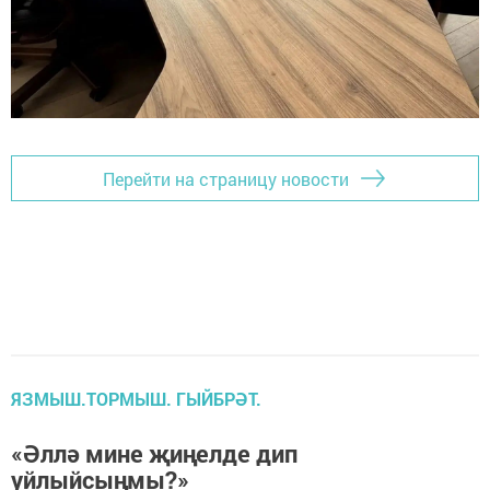
Перейти на страницу новости
ЯЗМЫШ.ТОРМЫШ. ГЫЙБРӘТ.
«Әллә мине җиңелде дип
уйлыйсыңмы?»