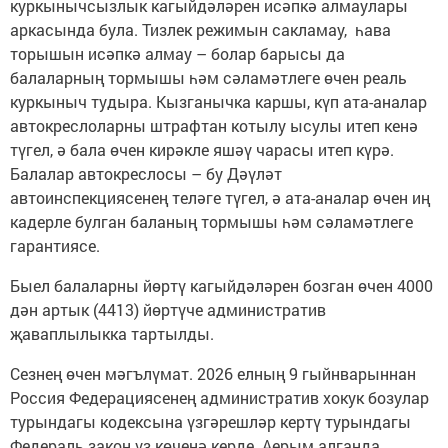
куркынычсызлык кагыйдәләрен исәпкә алмаулары
аркасында була. Тизлек режимын сакламау, һава
торышын исәпкә алмау – болар барысы да
балаларның тормышы һәм сәламәтлеге өчен реаль
куркыныч тудыра. Кызганычка каршы, күп ата-аналар
автокреслоларны штрафтан котылу ысулы итеп кенә
түгел, ә бала өчен кирәкле яшәү чарасы итеп күрә.
Балалар автокреслосы – бу Дәүләт
автоинспекциясенең теләге түгел, ә ата-аналар өчен иң
кадерле булган баланың тормышы һәм сәламәтлеге
гарантиясе.
Быел балаларны йөртү кагыйдәләрен бозган өчен 4000
дән артык (4413) йөртүче административ
җаваплылыкка тартылды.
Сезнең өчен мәгълүмат. 2026 елның 9 гыйнварыннан
Россия Федерациясенең административ хокук бозулар
турындагы кодексына үзгәрешләр кертү турындагы
Федераль закон үз көченә керде. Аерым алганда,