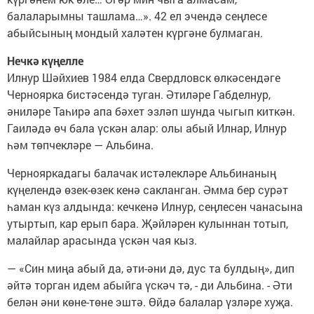
балаларымны ташлама…». 42 ел эчендә сеңлесе
абыйсының мондый халәтен күргәне булмаган.
Нечкә күңелле
Илнур Шәйхиев 1984 елда Свердловск өлкәсендәге
Черноярка бистәсендә туган. Әтиләре Габделнур,
әниләре Таһирә апа бәхет эзләп шунда чыгып киткән.
Гаиләдә өч бала үскән алар: олы абый Илнар, Илнур
һәм төпчекләре — Альбина.
Чернояркадагы балачак истәлекләре Альбинаның
күңелендә өзек-өзек кенә сакланган. Әмма бер сурәт
һаман күз алдында: кечкенә Илнур, сеңлесен чанасына
утыртып, кар ерып бара. Җәйләрен кулыннан тотып,
малайлар арасында үскән чая кыз.
— «Син миңа абый да, әти-әни дә, дус та булдың», дип
әйтә торган идем абыйга үскәч тә, - ди Альбина. - Әти
белән әни көне-төне эштә. Өйдә балалар үзләре хуҗа.