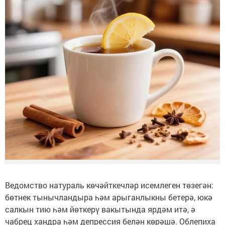
Ведомство натураль көчәйткечләр исемлеген төзегән:
бөтнек тынычландыра һәм арыганлыкны бетерә, юкә
салкын тию һәм йөткерү вакытында ярдәм итә, ә
чабрец хандра һәм депрессия белән көрәшә. Облепиха