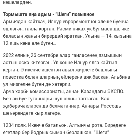
кешеләрдән.
Тормышта яңа адым - “Шеги” позывное
Армиядән кайткач, Илнур евроремонт юнәлеше буенча
эшләгән, гаилә корган. Рәсми никах ук булмаса да, ике
баласын җанын бирердәй яраткан. Улына — 14, кызына
12 яшь кенә әле бүген…
2022 елның 26 сентябре алар гаиләсенең язмышын
астын-өскә китергән. Ул көнне Илнур ялга кайтып
кергән. Ә икенче ишектән авыл җирлеге башлыгы
повестка белән аларның өйләренә аяк баскан. Альбина
ул мизгелне бүген дә хәтерли.
Арча хәрби комиссариаты, аннан Казандагы ЭКСПО.
Бер ай буе туганнары шул юлны таптаган. Кая
җибәрәчәкләрен дә белмәгәннәр. Аннары Россошь
шәһәрендәге кыр лагере.
1234 полк. Икенче батальон. Алтынчы рота. Биредәге
егетләр бер йодрык сыман берләшкән. “Шеги”