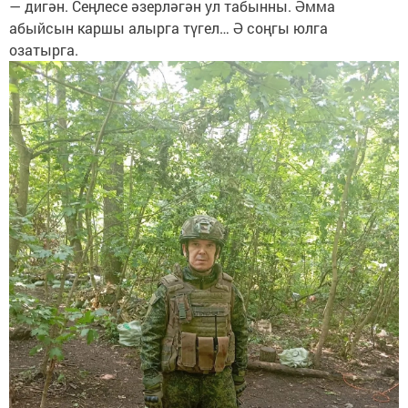
— дигән. Сеңлесе әзерләгән ул табынны. Әмма
абыйсын каршы алырга түгел… Ә соңгы юлга
озатырга.