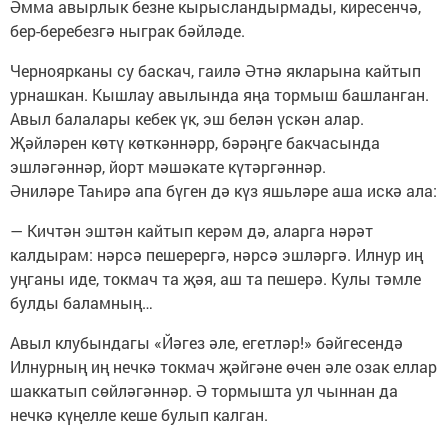
Әмма авырлык безне кырысландырмады, киресенчә,
бер-беребезгә ныграк бәйләде.
Черноярканы су баскач, гаилә Әтнә якларына кайтып
урнашкан. Кышлау авылында яңа тормыш башланган.
Авыл балалары кебек үк, эш белән үскән алар.
Җәйләрен көтү көткәннәрр, бәрәңге бакчасында
эшләгәннәр, йорт мәшәкате күтәргәннәр.
Әниләре Таһирә апа бүген дә күз яшьләре аша искә ала:
— Кичтән эштән кайтып керәм дә, аларга нәрәт
калдырам: нәрсә пешерергә, нәрсә эшләргә. Илнур иң
уңганы иде, токмач та җәя, аш та пешерә. Кулы тәмле
булды баламның…
Авыл клубындагы «Йәгез әле, егетләр!» бәйгесендә
Илнурның иң нечкә токмач җәйгәне өчен әле озак еллар
шаккатып сөйләгәннәр. Ә тормышта ул чыннан да
нечкә күңелле кеше булып калган.