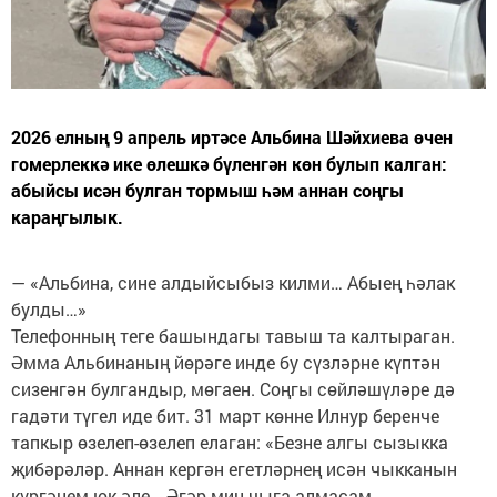
2026 елның 9 апрель иртәсе Альбина Шәйхиева өчен
гомерлеккә ике өлешкә бүленгән көн булып калган:
абыйсы исән булган тормыш һәм аннан соңгы
караңгылык.
— «Альбина, сине алдыйсыбыз килми… Абыең һәлак
булды…»
Телефонның теге башындагы тавыш та калтыраган.
Әмма Альбинаның йөрәге инде бу сүзләрне күптән
сизенгән булгандыр, мөгаен. Соңгы сөйләшүләре дә
гадәти түгел иде бит. 31 март көнне Илнур беренче
тапкыр өзелеп-өзелеп елаган: «Безне алгы сызыкка
җибәрәләр. Аннан кергән егетләрнең исән чыкканын
күргәнем юк әле… Әгәр мин чыга алмасам,