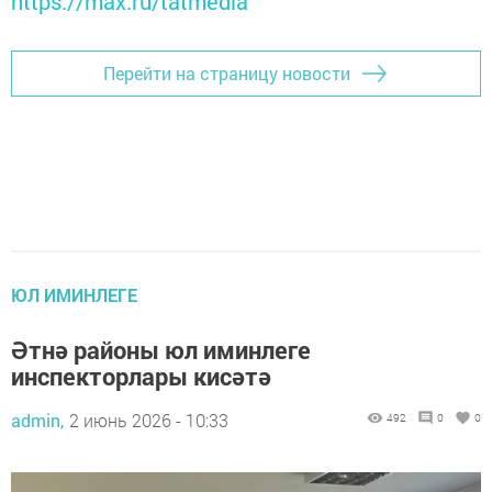
https://max.ru/tatmedia
Перейти на страницу новости
ЮЛ ИМИНЛЕГЕ
Әтнә районы юл иминлеге
инспекторлары кисәтә
admin,
2 июнь 2026 - 10:33
492
0
0