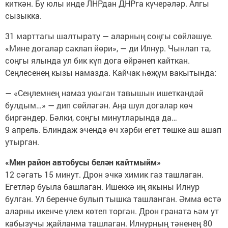
киткән. Бу юлы инде ЛНРдан ДНРга күчерәләр. Алгы
сызыкка.
31 марттагы шалтырату — аларның соңгы сөйләшүе.
«Мине догалар саклап йөри», — ди Илнур. Чынлап та,
соңгы ялында ул бик күп дога өйрәнеп кайткан.
Сеңлесенең кызы намазда. Кайчак һөҗүм вакытында:
— «Сеңлемнең намаз укыган тавышын ишеткәндәй
булдым…» — дип сөйләгән. Аңа шул догалар көч
биргәндер. Бәлки, соңгы минутларында да…
9 апрель. Блиндаж эчендә өч хәрби егет төшке аш ашап
утырган.
«Мин район автобусы белән кайтмыйм»
12 сәгать 15 минут. Дрон эчкә химик газ ташлаган.
Егетләр буыла башлаган. Ишеккә иң якыны Илнур
булган. Ул беренче булып тышка ташланган. Әмма өстә
аларны икенче үлем көтеп торган. Дрон граната һәм ут
кабызучы җайланма ташлаган. Илнурның тәненең 80