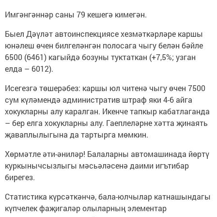
Имгәнгәннәр саны 79 кешегә кимегән.
Быел Дәүләт автоинспекциясе хезмәткәрләре каршы
юнәлеш өчен билгеләнгән полосага чыгу белән бәйле
6500 (6461) кагыйдә бозуны туктаткан (+7,5%; узган
елда – 6012).
Исегезгә төшерәбез: каршы юл читенә чыгу өчен 7500
сум күләмендә административ штраф яки 4-6 айга
хокукларны алу каралган. Икенче тапкыр кабатлаганда
– бер елга хокукларны алу. Гаеплеләрне хәтта җинаять
җаваплылыгына да тартырга мөмкин.
Хөрмәтле әти-әниләр! Балаларны автомашинада йөртү
куркынычсызлыгы мәсьәләсенә даими игътибар
бирегез.
Статистика күрсәткәнчә, бала-юлчылар катнашындагы
күпчелек фаҗигаләр олыларның элементар