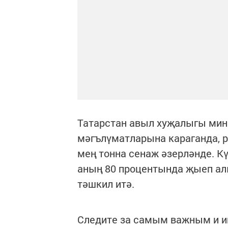
Татарстан авыл хуҗалыгы мин
мәгълүматларына караганда, р
мең тонна сенаж әзерләнде. К
аның 80 процентында җыеп алы
тәшкил итә.
Следите за самым важным и 