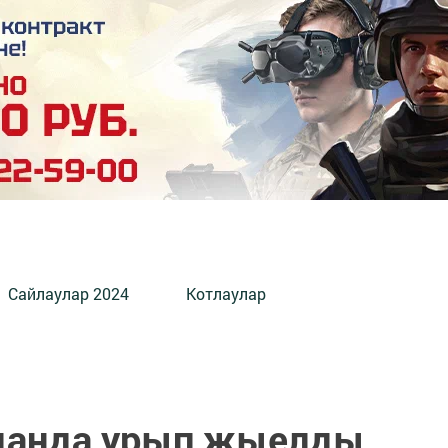
Сайлаулар 2024
Котлаулар
йданда урып җыелды