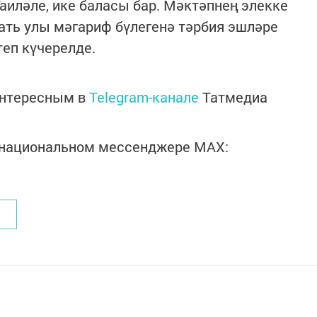
аиләле, ике баласы бар. Мәктәпнең элекке
ать улы мәгариф бүлегенә тәрбия эшләре
еп күчерелде.
интересным в
Telegram-канале
Татмедиа
в национальном мессенджере MАХ: