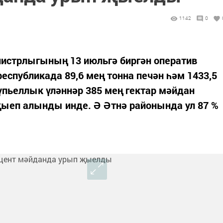
1142
0
истрлыгының 13 июльгә биргән оператив
еспубликада 89,6 мең тонна печән һәм 1433,5
үпьеллык үләннәр 385 мең гектар мәйдан
җыеп алынды инде. Ә Әтнә районында ул 87 %