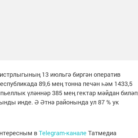
истрлыгының 13 июльгә биргән оператив
еспубликада 89,6 мең тонна печән һәм 1433,5
үпьеллык үләннәр 385 мең гектар мәйдан биләп
нды инде. Ә Әтнә районында ул 87 % ук
интересным в
Telegram-канале
Татмедиа