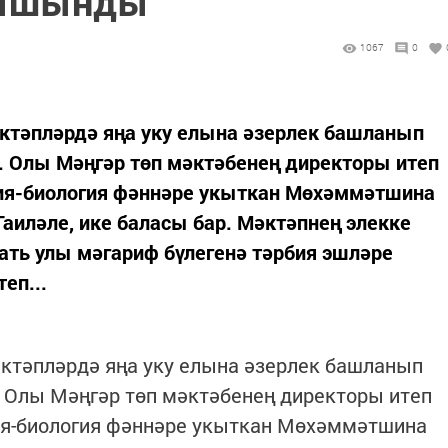
лышынды
1067
0
әктәпләрдә яңа уку елына әзерлек башланып
л. Олы Мәңгәр төп мәктәбенең директоры итеп
я-биология фәннәре укыткан Мөхәммәтшина
Гаиләле, ике баласы бар. Мәктәпнең элекке
ать улы мәгариф бүлегенә тәрбия эшләре
еп...
әктәпләрдә яңа уку елына әзерлек башланып
л. Олы Мәңгәр төп мәктәбенең директоры итеп
я-биология фәннәре укыткан Мөхәммәтшина