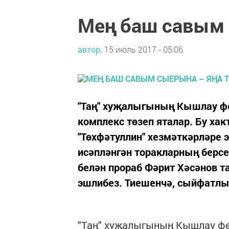
Мең баш савым 
автор,
15 июль 2017 - 05:06
"Таң" хуҗалыгының Кышлау фе
комплекс төзеп яталар. Бу хак
"Төхфәтуллин" хезмәткәрләре
исәпләнгән торак­ларның бер
белән прораб Фәрит Хә­сәнов т
эшлибез. Тиешенчә, сыйфатлы.
"Таң" хуҗалыгының Кышлау фе