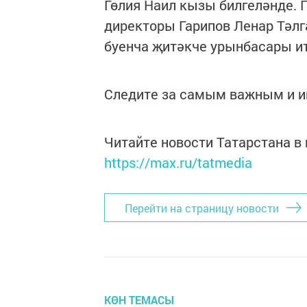
Гөлия Наил кызы билгеләнде. Г
директоры Гарипов Ленар Тәлг
буенча җитәкче урынбасары ит
Следите за самым важным и 
Читайте новости Татарстана 
https://max.ru/tatmedia
Перейти на страницу новости
КӨН ТЕМАСЫ