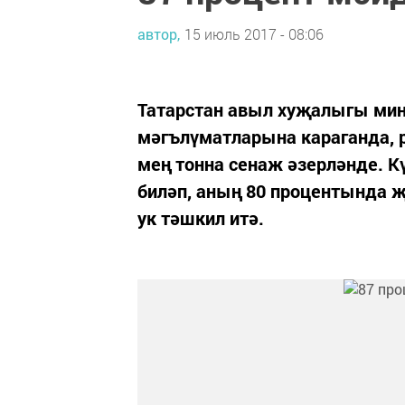
автор,
15 июль 2017 - 08:06
Татарстан авыл хуҗалыгы мин
мәгълүматларына караганда, р
мең тонна сенаж әзерләнде. К
биләп, аның 80 процентында 
ук тәшкил итә.