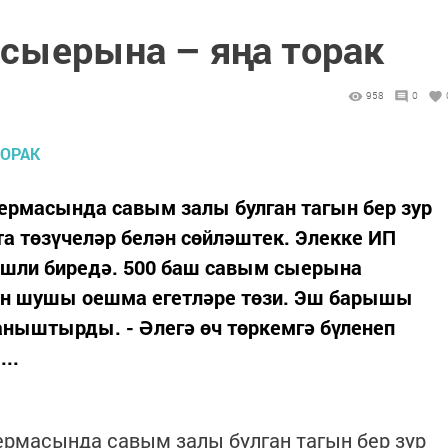
сыерына – яңа торак
958
0
рмасында савым залы булган тагын бер зур
та төзүчеләр бе­лән сөйләштек. Элекке ИП
 эшли биредә. 500 баш савым сыерына
сен шушы оешма егетләре төзи. Эш барышы
аныштырды. - Әлегә өч төркемгә бү­ленеп
..
рмасында савым залы булган тагын бер зур