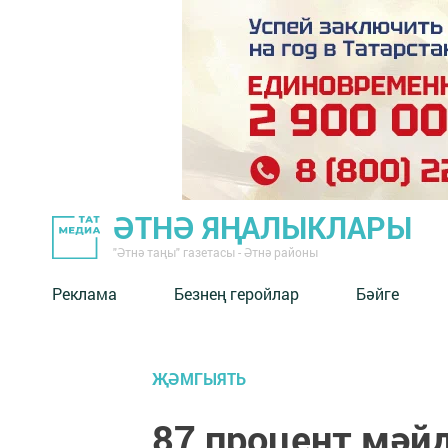
ӘТНӘ ЯҢАЛЫКЛАРЫ
"Әтнә таңы" газетасы - Әтнә районы
Реклама
Безнең геройлар
Бәйге
ҖӘМГЫЯТЬ
87 процент мә