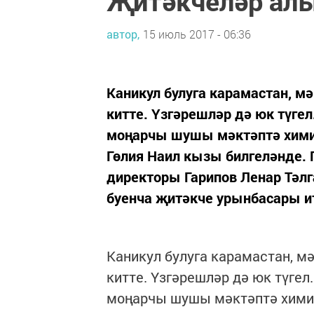
Җитәкчеләр а
автор,
15 июль 2017 - 06:36
Каникул булуга карамастан, м
китте. Үзгәрешләр дә юк түге
моңарчы шушы мәктәптә хими
Гөлия Наил кызы билгеләнде. 
директоры Гарипов Ленар Тәлг
буенча җитәкче урынбасары ит
Каникул булуга карамастан, м
китте. Үзгәрешләр дә юк түге
моңарчы шушы мәктәптә хими