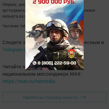
Мораль: дистанцияне саклагыз, тизлекне
арттырмагыз! (Алты чакрым өстерәүләрен сизми
калырга да мөмкин).
Чыганак: tatpressa.ru
Следите за самым важным и интересным в
Telegram-канале
Татмедиа
Читайте новости Татарстана в
национальном мессенджере MАХ:
https://max.ru/tatmedia
Перейти на страницу новости