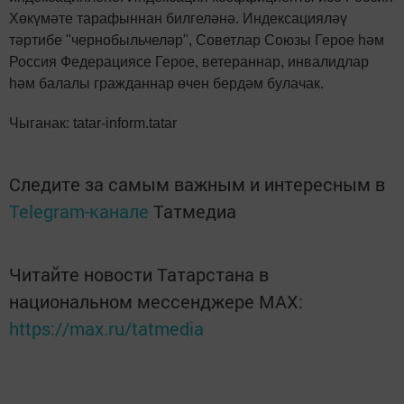
Хөкүмәте тарафыннан билгеләнә. Индексацияләү
тәртибе "чернобыльчеләр", Советлар Союзы Герое һәм
Россия Федерациясе Герое, ветераннар, инвалидлар
һәм балалы гражданнар өчен бердәм булачак.
Чыганак: tatar-inform.tatar
Следите за самым важным и интересным в
Telegram-канале
Татмедиа
Читайте новости Татарстана в
национальном мессенджере MАХ:
https://max.ru/tatmedia