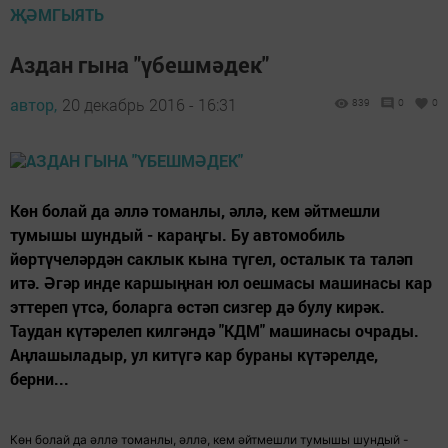
ҖӘМГЫЯТЬ
Аздан гына "үбешмәдек"
автор,
20 декабрь 2016 - 16:31
839
0
0
Көн болай да әллә томанлы, әллә, кем әйтмешли
тумышы шундый - караңгы. Бу автомобиль
йөртүчеләрдән саклык кына түгел, осталык та таләп
итә. Әгәр инде каршыңнан юл оешмасы машинасы кар
эттереп үтсә, боларга өстәп сизгер дә булу кирәк.
Таудан күтәрелеп килгәндә "КДМ" машинасы очрады.
Аңлашыладыр, ул китүгә кар бураны күтәрелде,
берни...
Көн болай да әллә томанлы, әллә, кем әйтмешли тумышы шундый -