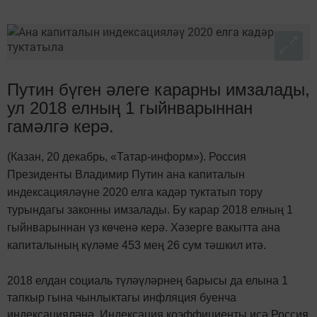
Путин бүген әлеге карарны имзалады,
ул 2018 елның 1 гыйнварыннан
гамәлгә керә.
(Казан, 20 декабрь, «Татар-информ»). Россия
Президенты Владимир Путин ана капиталын
индексацияләүне 2020 елга кадәр туктатып тору
турындагы законны имзалады. Бу карар 2018 елның 1
гыйнварыннан үз көченә керә. Хәзерге вакытта ана
капиталының күләме 453 мең 26 сум тәшкил итә.
2018 елдан социаль түләүләрнең барысы да елына 1
тапкыр гына чынлыктагы инфляция буенча
индексацияләнә. Индексация коэффициенты исә Россия