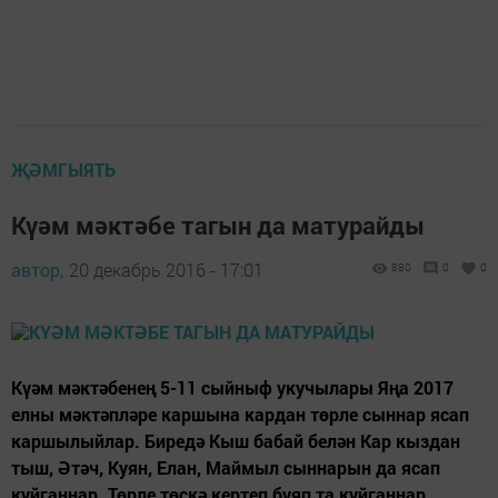
ҖӘМГЫЯТЬ
Күәм мәктәбе тагын да матурайды
автор,
20 декабрь 2016 - 17:01
880
0
0
Күәм мәктәбенең 5-11 сыйныф укучылары Яңа 2017
елны мәктәпләре каршына кардан төрле сыннар ясап
каршылыйлар. Биредә Кыш бабай белән Кар кыздан
тыш, Әтәч, Куян, Елан, Маймыл сыннарын да ясап
куйганнар. Төрле төскә кертеп буяп та куйганнар.