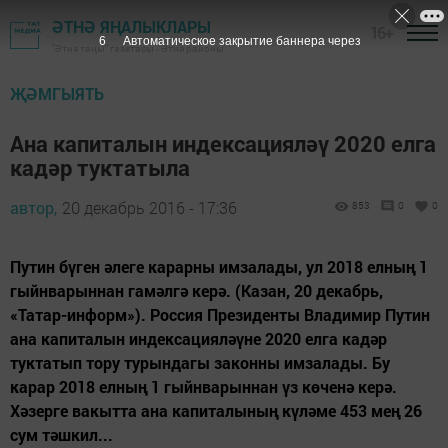
ӘТНӘ ЯҢАЛЫКЛАРЫ
16+
5
Автоматическое закрытие баннера через
"Әтнә таңы" газетасы - Әтнә районы
ҖӘМГЫЯТЬ
Ана капиталын индексацияләү 2020 елга
кадәр туктатыла
автор,
20 декабрь 2016 - 17:36
853
0
0
Путин бүген әлеге карарны имзалады, ул 2018 елның 1
гыйнварыннан гамәлгә керә. (Казан, 20 декабрь,
«Татар-информ»). Россия Президенты Владимир Путин
ана капиталын индексацияләүне 2020 елга кадәр
туктатып тору турындагы законны имзалады. Бу
карар 2018 елның 1 гыйнварыннан үз көченә керә.
Хәзерге вакытта ана капиталының күләме 453 мең 26
сум тәшкил...