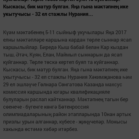
Кыскасы, бик матур булган. Яңа гына мәктәпнең ике
укытучысы - 32 ел стажлы Нурания...
Күәм мәктәбенең 5-11 сыйныф укучылары Яңа 2017
елны мәктәпләре каршына кардан төрле сыннар ясап
каршылыйлар. Биредә Кыш бабай белән Кар кыздан
тыш, Әтәч, Куян, Елан, Маймыл сыннарын да ясап
куйганнар. Төрле төскә кертеп буяп та куйганнар.
Кыскасы, бик матур булган. Яңа гына мәктәпнең ике
укытучысы - 32 ел стажлы Нурания Хәкимҗанова һәм
29 ел эшләүче Гөлнара Сөнгатова Казанда махсус
комиссия каршында югары квалификацияле
булуларын раслап кайтканнар. Мәктәпнең тагын бер
сөенече - бүгенге көнгә Бөтенроссия
олимпиадаларының район этапларында 10нан артык
призлы урын алганнар, күбесе - җиңүчеләр. Монысы
хакында өстәмә хәбәр итәрбез.