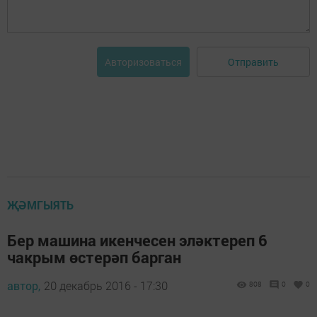
Отправить
Авторизоваться
ҖӘМГЫЯТЬ
Бер машина икенчесен эләктереп 6
чакрым өстерәп барган
автор,
20 декабрь 2016 - 17:30
808
0
0