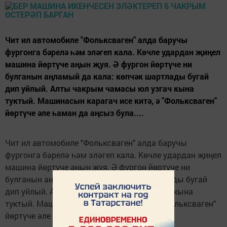
Чит ил автомобиле "Фольксваген" алда баручы
фургонга бәрелә һәм эләгеп кала. Көчле удардан җиңел
машина йөртүче аңын җуя. Ә фургон йөртүче ни
булганын аңламый да кала: көпчәк шартлады бугай
дип уйлый. Алты чакрым чамасы юл узгач кына
туктый. Машинасын карагач исе китә, ә "Фольксваген"
йөртүче әле һаман да аңсыз була....
Чит ил автомобиле "Фольксваген" алда баручы
фургонга бәрелә һәм эләгеп кала. Көчле удардан җиңел
машина йөртүче аңын җуя. Ә фургон йөртүче ни
булганын аңламый да кала: көпчәк шартлады бугай
дип уйлый. Алты чакрым чамасы юл узгач кына
туктый. Машинасын карагач исе китә, ә "Фольксваген"
йөртүче әле һаман да аңсыз була.