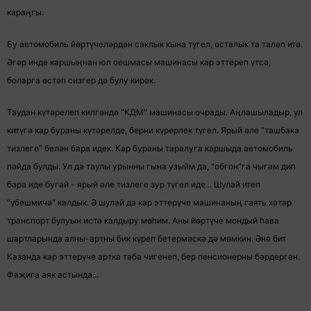
караңгы.
Бу автомобиль йөртүчеләрдән саклык кына түгел, осталык та таләп итә.
Әгәр инде каршыңнан юл оешмасы машинасы кар эттереп үтсә,
боларга өстәп сизгер дә булу кирәк.
Таудан күтәрелеп килгәндә "КДМ" машинасы очрады. Аңлашыладыр, ул
китүгә кар бураны күтәрелде, берни күрерлек түгел. Ярый әле "ташбака
тизлеге" белән бара идек. Кар бураны таралуга каршыда автомобиль
пәйда булды. Ул да таулы урынны гына узыйм да, "обгон"га чыгам дип
бара иде бугай - ярый әле тизлеге зур түгел иде... Шулай итеп
"үбешмичә" калдык. Ә шулай да кар эттерүче машинаның гаять хәтәр
транспорт булуын истә калдыру мөһим. Аны йөртүче мондый һава
шартларында алны-артны бик күреп бетермәскә дә мөмкин. Әнә бит
Казанда кар эттерүче артка таба чигенеп, бер пенсионерны бәрдергән.
Фаҗига аяк астында...