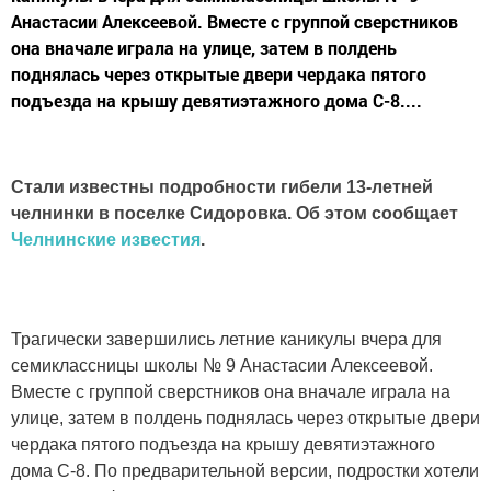
Анастасии Алексеевой. Вместе с группой сверстников
она вначале играла на улице, затем в полдень
поднялась через открытые двери чердака пятого
подъезда на крышу девятиэтажного дома С-8....
Стали известны подробности гибели 13-летней
челнинки в поселке Сидоровка. Об этом сообщает
Челнинские известия
.
Трагически завершились летние каникулы вчера для
семиклассницы школы № 9 Анастасии Алексеевой.
Вместе с группой сверстников она вначале играла на
улице, затем в полдень поднялась через открытые двери
чердака пятого подъезда на крышу девятиэтажного
дома С-8. По предварительной версии, подростки хотели