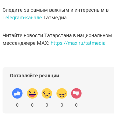
Следите за самым важным и интересным в
Telegram-канале
Татмедиа
Читайте новости Татарстана в национальном
мессенджере MАХ:
https://max.ru/tatmedia
Оставляйте реакции
0
0
0
0
0