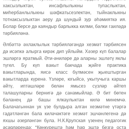
хаксызлыктан, инсафлылыкны тупаслыктан,
миһербанлылыкны шәфкатьсезлектән, тыйнаклыкны
тотнаксызлыктан аеру да шундый зур әһәмияткә ия.
Болар берсе дә каяндыр барлыкка килми, бәлки гаиләдә
тәрбияләнә.
Әлбәттә әхлаклылык тәрбияләгәндә хезмәт тәрбиясен
дә исәпкә алырга кирәк дип уйлыйм. Хәзер күп балалар
эшләргә яратмый. Әти-әниләре дә аларны эшләтү яклы
түгел. Бу күп вакыт бакчада җәйге практика
вакытларында, яисә класс бүлмәсен җыештырган
вакытларда күренә. Үзләре, югыйсә, укытучыга каршы
әйтү, иптәшләре белән ямьсез сүзләр әйтеп
талашуларны бернигә дә санамыйлар. Ә бит бөтен
бәланең дә башы ялкаулыктан килә минемчә.
Балачагыннан ук үзе булдыра алган хезмәтне үтәргә
гадәтләнгән бала киләчәктәге хезмәт эшчәнлегенә дә
яхшы әзерләнгән була. Н.К.Крупская үзенең педагогик
әсәрләрендә: "Көнкүрештә һәм һәр эштә безгә оста