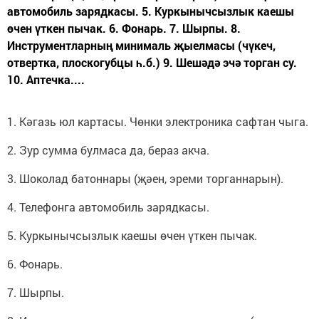
автомобиль зарядкасы. 5. Куркынычсызлык каешы
өчен үткен пычак. 6. Фонарь. 7. Шырпы. 8.
Инструментларның минималь җыелмасы (чүкеч,
отвертка, плоскогубцы һ.б.) 9. Шешәдә эчә торган су.
10. Аптечка....
1. Кәгазь юл картасы. Чөнки электроника сафтан чыга.
2. Зур сумма булмаса да, бераз акча.
3. Шоколад батоннары (җәен, эреми торганнарын).
4. Телефонга автомобиль зарядкасы.
5. Куркынычсызлык каешы өчен үткен пычак.
6. Фонарь.
7. Шырпы.