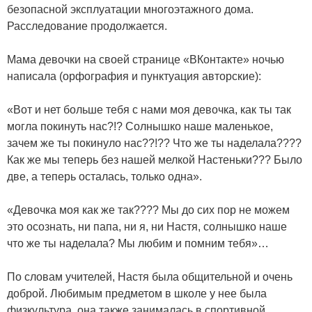
безопасной эксплуатации многоэтажного дома.
Расследование продолжается.
Мама девочки на своей странице «ВКонтакте» ночью
написала (орфография и пунктуация авторские):
«Вот и нет больше тебя с нами моя девочка, как ты так
могла покинуть нас?!? Солнышко наше маленькое,
зачем же ты покинуло нас??!?? Что же ты наделала????
Как же мы теперь без нашей мелкой Настеньки??? Было
две, а теперь осталась, только одна».
«Девочка моя как же так???? Мы до сих пор не можем
это осознать, ни папа, ни я, ни Настя, солнышко наше
что же ты наделала? Мы любим и помним тебя»…
По словам учителей, Настя была общительной и очень
доброй. Любимым предметом в школе у нее была
физкультура, она также занималась в спортивной