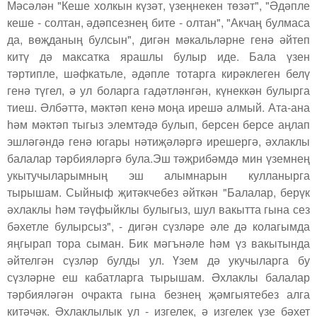
Мәсәлән "Кеше холкын күзәт, үзеңнекен төзәт", "Әдәпле
кеше - солтан, әдәпсезнең бите - олтан", "Акчаң булмаса
да, вөҗданың булсын", дигән мәкальләрне генә әйтеп
китү дә максатка ярашлы булыр иде. Бала үзен
тәртипле, шәфкатьле, әдәпле тотарга кирәклеген белү
генә түгел, ә ул боларга гадәтләнгән, күнеккән булырга
тиеш. Әлбәттә, мәктәп кенә моңа ирешә алмый. Ата-ана
һәм мәктәп тыгыз элемтәдә булып, берсен берсе аңлап
эшләгәндә генә югары нәтиҗәләргә ирешергә, әхлаклы
балалар тәрбияләргә була.Эш тәҗрибәмдә мин үземнең
укытучыларымның эш алымнарын кулланырга
тырышам. Сыйныф җитәкчебез әйткән "Балалар, берүк
әхлаклы һәм тәүфыйклы булыгыз, шул вакытта гына сез
бәхетле булырсыз", - дигән сүзләре әле дә колагымда
яңгырап тора сыман. Бик мәгънәле һәм үз вакытында
әйтелгән сүзләр булды ул. Үзем дә укучыларга бу
сүзләрне еш кабатларга тырышам. Әхлаклы балалар
тәрбияләгән очракта гына безнең җәмгыятебез алга
китәчәк. Әхлаклылык ул - изгелек, ә изгелек үзе бәхет