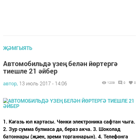
ҖӘМГЫЯТЬ
Автомобильдә үзең белән йөртергә
тиешле 21 әйбер
автор,
13 июль 2017 - 14:06
1209
0
0
1. Кәгазь юл картасы. Чөнки электроника сафтан чыга.
2. Зур сумма булмаса да, бераз акча. 3. Шоколад
батоннары (җәен, эреми торганнарын). 4. Телефонга