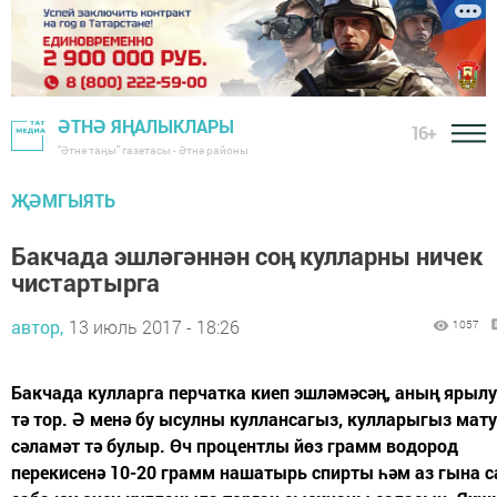
ӘТНӘ ЯҢАЛЫКЛАРЫ
16+
"Әтнә таңы" газетасы - Әтнә районы
ҖӘМГЫЯТЬ
Бакчада эшләгәннән соң кулларны ничек
чистартырга
автор,
13 июль 2017 - 18:26
1057
Бакчада кулларга перчатка киеп эшләмәсәң, аның ярыл
тә тор. Ә менә бу ысулны куллансагыз, кулларыгыз мату
сәламәт тә булыр. Өч процентлы йөз грамм водород
перекисенә 10-20 грамм нашатырь спирты һәм аз гына с