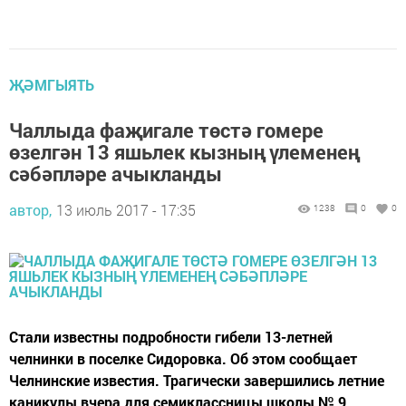
ҖӘМГЫЯТЬ
Чаллыда фаҗигале төстә гомере
өзелгән 13 яшьлек кызның үлеменең
сәбәпләре ачыкланды
автор,
13 июль 2017 - 17:35
1238
0
0
Стали известны подробности гибели 13-летней
челнинки в поселке Сидоровка. Об этом сообщает
Челнинские известия. Трагически завершились летние
каникулы вчера для семиклассницы школы № 9