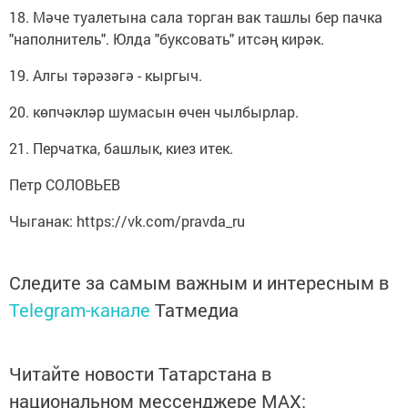
18. Мәче туалетына сала торган вак ташлы бер пачка
"наполнитель". Юлда "буксовать" итсәң кирәк.
19. Алгы тәрәзәгә - кыргыч.
20. көпчәкләр шумасын өчен чылбырлар.
21. Перчатка, башлык, киез итек.
Петр СОЛОВЬЕВ
Чыганак: https://vk.com/pravda_ru
Следите за самым важным и интересным в
Telegram-канале
Татмедиа
Читайте новости Татарстана в
национальном мессенджере MАХ: