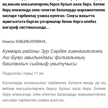
иң мөһим мәсьәләләрнең берсе булып кала бирә. Белем
бирү өлкәсендә элек-электән балаларда мәрхәмәтлелек
хисләре тәрбияләү үзәккә куелган. Соңгы вакытта
җәмгыятьтә барган үзгәрешләр белән бергә илебез
мәгариф системасында...
Наилә ХӘБИБУЛЛИНА
,
Кукмара районы Зур Сәрдек гимназиясенең
Аш-Буҗи авылындагы филиалының
башлангыч сыйныф укытучысы
Педагогик стажы 17 ел.
Балаларда әхлаклылык тәрбияләү бүгенге көндә дә иң
мөһим мәсьәләләрнең берсе булып кала бирә. Белем
бирү өлкәсендә элек-электән балаларда мәрхәмәтлелек
хисләре тәрбияләү үзәккә куелган.