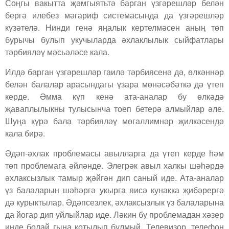
Соңгы вакытта җәмгыятьтә барган үзгәрешләр белән
бергә илебез мәгариф системасында да үзгәрешләр
күзәтелә. Нинди генә яңалык кертелмәсен аның төп
бурычы булып укучыларда әхлаклылык сыйфатлары
тәрбияләү мәсьәләсе кала.
Илдә барган үзгәрешләр гаилә тәрбиясенә дә, өлкәннәр
белән балалар арасындагы үзара мөнәсәбәткә дә үтеп
керде. Әмма күп кенә ата-аналар бу өлкәдә
җаваплылыкны тулысынча тоеп бетерә алмыйлар әле.
Шуңа күрә бала тәрбияләү мөгаллимнәр җилкәсендә
кала бирә.
Әдәп-әхлак проблемасы авылларга да үтеп керде һәм
төп проблемага әйләнде. Элегрәк авыл халкы шәһәрдә
әхлаксызлык тамыр җәйгән дип саный иде. Ата-аналар
үз балаларын шәһәргә укырга яисә кунакка җибәрергә
дә курыктылар. Әдәпсезлек, әхлаксызлык үз балаларына
да йогар дип уйлыйлар иде. Ләкин бу проблемадан хәзер
инде болай гына котылып булмый. Телевизор, телефон