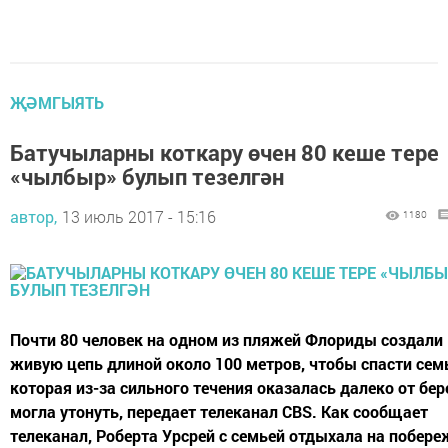
ҖӘМГЫЯТЬ
Батучыларны коткару өчен 80 кеше тере
«чылбыр» булып тезелгән
автор,
13 июль 2017 - 15:16
1180
Почти 80 человек на одном из пляжей Флориды создали
живую цепь длиной около 100 метров, чтобы спасти сем
которая из-за сильного течения оказалась далеко от бер
могла утонуть, передает телеканал CBS. Как сообщает
телеканал, Роберта Урсрей с семьей отдыхала на побере