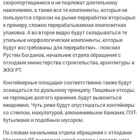
скоропортящимися и не подлежат длительному
накоплению, а также все те компоненты, которые не
пользуются спросом на рынке переработки вторсырья:
к примеру, сложно перерабатываемая композитная
упаковка. А во второе ведро будут складываться те
утильные морфологические компоненты, которые
будут востребованы для переработки», - пояснил
Рустем Богданов, начальник отдела обращения с
отходами министерства строительства, архитектуры и
ЖКХ РТ.
Контейнерные площадки соответственно также будут
оснащаться по дуальному принципу. Пищевые отходы,
не терпящие долгого хранения, будут вывозиться
ежедневно. Чуть реже будут опустошаться контейнеры
со стеклом, макулатурой, алюминиевыми банками, ПЭТ-
бутылками и подобным мусором.
По словам начальника отдела обращения с отходами
Минстроя РТ, внедрение новой системы раздельного