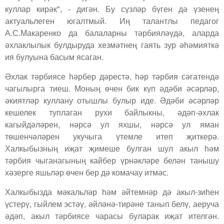
куллар кирәк", - дигән. Бу сүзләр бүген дә үзенең
актуальлеген югалтмый. Иң талантлы педагог
А.С.Макаренко да балаларны тәрбияләүдә, аларда
әхлаклылык булдыруда хезмәтнең гаять зур әһәмияткә
ия булуына басым ясаган.
Әхлак тәрбиясе һәрбер дәрестә, һәр тәрбия сәгатендә
чагылырга тиеш. Моның өчен бик күп әдәби әсәрләр,
әкиятләр куллану отышлы булыр иде. Әдәби әсәрләр
кешелек туплаган рухи байлыкны, әдәп-әхлак
кагыйдәләрен, нәрсә ул яхшы, нәрсә ул яман
төшенчәләрен укучыга үтемле итеп җиткерә.
Халкыбызның иҗат җимеше булган шул акыл һәм
тәрбия чыганагының кайбер үрнәкләре белән танышу
хәзерге яшьләр өчен бер дә комачау итмәс.
Халкыбызда мәкальләр һәм әйтемнәр дә акыл-зиһен
үстерү, гыйлем эстәү, әйләнә-тирәне танып белү, аеруча
әдәп, акыл тәрбиясе чарасы буларак иҗат ителгән.