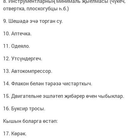
8. Инструментларның минималь җыелмасы (чүкеч,
отвертка, плоскогубцы һ.б.)
9. Шешәдә эчә торган су.
10. Аптечка.
11. Одеяло.
12. Утсүндергеч.
13. Автокомпрессор.
14. Флакон белән тәрәзә чистарткыч.
15. Двигательне эшләтеп җибәрер өчен чыбыклар.
16. Буксир тросы.
Кышын боларга өстәп:
17. Көрәк.