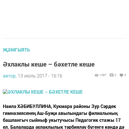
ҖӘМГЫЯТЬ
Әхлаклы кеше – бәхетле кеше
автор,
13 июль 2017 - 16:16
1387
0
0
Наилә ХӘБИБУЛЛИНА, Кукмара районы Зур Сәрдек
гимназиясенең Аш-Буҗи авылындагы филиалының
башлангыч сыйныф укытучысы Педагогик стажы 17
ел. Балаларда әхлаклылык тәрбияләү бүгенге көндә дә