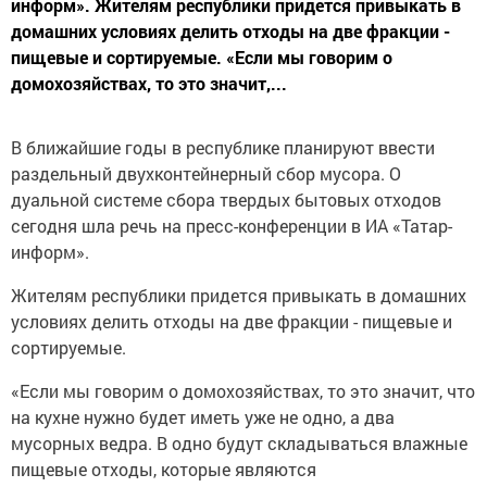
информ». Жителям республики придется привыкать в
домашних условиях делить отходы на две фракции -
пищевые и сортируемые. «Если мы говорим о
домохозяйствах, то это значит,...
В ближайшие годы в республике планируют ввести
раздельный двухконтейнерный сбор мусора. О
дуальной системе сбора твердых бытовых отходов
сегодня шла речь на пресс-конференции в ИА «Татар-
информ».
Жителям республики придется привыкать в домашних
условиях делить отходы на две фракции - пищевые и
сортируемые.
«Если мы говорим о домохозяйствах, то это значит, что
на кухне нужно будет иметь уже не одно, а два
мусорных ведра. В одно будут складываться влажные
пищевые отходы, которые являются