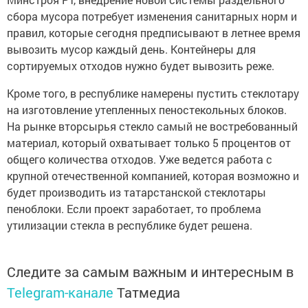
сбора мусора потребует изменения санитарных норм и
правил, которые сегодня предписывают в летнее время
вывозить мусор каждый день. Контейнеры для
сортируемых отходов нужно будет вывозить реже.
Кроме того, в республике намерены пустить стеклотару
на изготовление утепленных пеностекольных блоков.
На рынке вторсырья стекло самый не востребованный
материал, который охватывает только 5 процентов от
общего количества отходов. Уже ведется работа с
крупной отечественной компанией, которая возможно и
будет производить из татарстанской стеклотары
пеноблоки. Если проект заработает, то проблема
утилизации стекла в республике будет решена.
Следите за самым важным и интересным в
Telegram-канале
Татмедиа