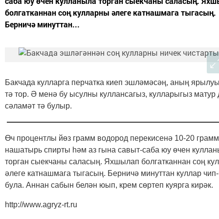
саба юу өчен кулланыла торган сыекчаны саласың. Ях
болгатканнан соң кулларны әлеге катнашмага тыгасың.
Берничә минуттан...
Бакчада кулларга перчатка киеп эшләмәсәң, аның ярылуы
тә тор. Ә менә бу ысулны куллансагыз, кулларыгыз матур 
сәламәт тә булыр.
Өч процентлы йөз грамм водород перекисенә 10-20 грамм
нашатырь спирты һәм аз гына савыт-саба юу өчен кулла
торган сыекчаны саласың. Яхшылап болгатканнан соң ку
әлеге катнашмага тыгасың. Берничә минуттан куллар чип-
була. Аннан сабын белән юып, крем сөртеп куярга кирәк.
http://www.agryz-rt.ru