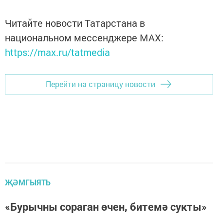
Читайте новости Татарстана в
национальном мессенджере MАХ:
https://max.ru/tatmedia
Перейти на страницу новости
ҖӘМГЫЯТЬ
«Бурычны сораган өчен, битемә сукты»