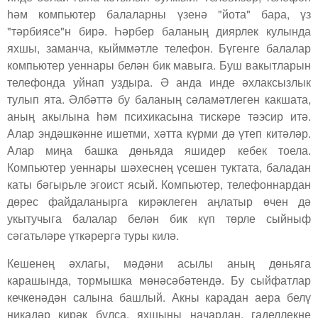
һәм компьютер балаларны үзенә "йота" бара, үз
"тәрбиясе"н бирә. Һәрбер баланың диярлек кулында
яхшы, заманча, кыйммәтле телефон. Бүгенге балалар
компьютер уеннары белән бик мавыга. Буш вакытларын
телефонда уйнап уздыра. Ә анда инде әхлаксызлык
тулып ята. Әлбәттә бу баланың сәламәтлеген какшата,
аның акылына һәм психикасына тискәре тәэсир итә.
Алар эндәшкәнне ишетми, хәтта күрми дә үтеп китәләр.
Алар миңа башка дөньяда яшидер кебек тоела.
Компьютер уеннары шәхеснең үсешен туктата, баладан
каты бәгырьле эгоист ясый. Компьютер, телефоннардан
дөрес файдаланырга кирәклеген аңлатыр өчен дә
укытучыга балалар белән бик күп төрле сыйныф
сәгатьләре үткәрергә туры килә.
Кешенең әхлагы, мәдәни асылы аның дөньяга
карашында, тормышка мөнәсәбәтендә. Бу сыйфатлар
кечкенәдән салына башлый. Акны карадан аера белү
никадәр кирәк булса, яхшыны начардан, гаделлекне