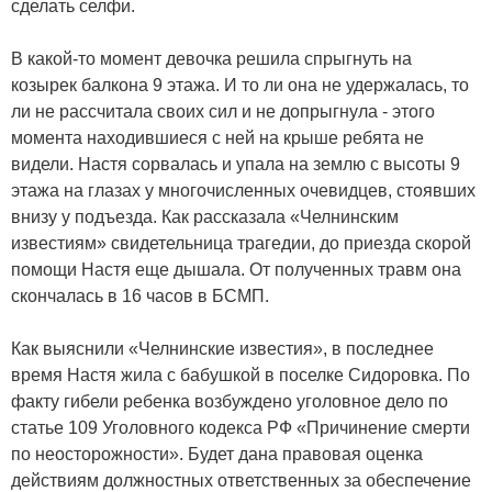
сделать селфи.
В какой-то момент девочка решила спрыгнуть на
козырек балкона 9 этажа. И то ли она не удержалась, то
ли не рассчитала своих сил и не допрыгнула - этого
момента находившиеся с ней на крыше ребята не
видели. Настя сорвалась и упала на землю с высоты 9
этажа на глазах у многочисленных очевидцев, стоявших
внизу у подъезда. Как рассказала «Челнинским
известиям» свидетельница трагедии, до приезда скорой
помощи Настя еще дышала. От полученных травм она
скончалась в 16 часов в БСМП.
Как выяснили «Челнинские известия», в последнее
время Настя жила с бабушкой в поселке Сидоровка. По
факту гибели ребенка возбуждено уголовное дело по
статье 109 Уголовного кодекса РФ «Причинение смерти
по неосторожности». Будет дана правовая оценка
действиям должностных ответственных за обеспечение