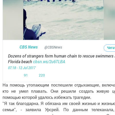
CBS News
✔
@CBSNews
Чита
Dozens of strangers form human chain to rescue swimmers 
Florida beach
http://
cbsn.ws/2u6TLBA
07:18 - 12 Jul 2017
1
220
91
220
Ретвит
отметок
На помощь утопающим поспешили отдыхающие, включа
«Нравится»
кто не умел плавать. Они решили создать живую ц
помощью которой удалось избежать трагедии.
"Я так благодарна. Я обязана им своей жизнью и жизнь
семьи", - заявила Урсрей. По данным телеканала