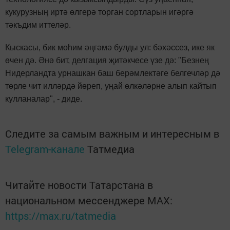
кукурузның иртә өлгерә торган сортларын игәргә
тәкъдим иттеләр.
Кыскасы, бик мөһим әңгәмә булды ул: бәхәссез, ике як
өчен дә. Әнә бит, делгация җитәкчесе үзе дә: "Безнең
Нидерландта урнашкан баш берәмлектәге белгечләр дә
төрле чит илләрдә йөреп, уңай өлкәләрне алып кайтып
кулланалар", - диде.
Следите за самым важным и интересным в
Telegram-канале
Татмедиа
Читайте новости Татарстана в
национальном мессенджере MАХ:
https://max.ru/tatmedia