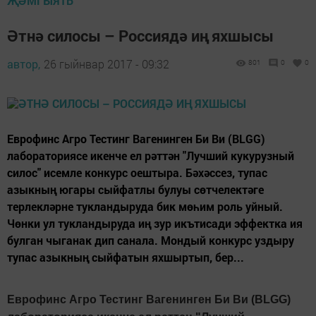
ҖӘМГЫЯТЬ
Әтнә силосы – Россиядә иң яхшысы
автор,
26 гыйнвар 2017 - 09:32
801
0
0
Еврофинс Агро Тестинг Вагенинген Би Ви (BLGG)
лабораториясе икенче ел рәттән "Лучший кукурузный
силос" исемле конкурс оештыра. Бәхәссез, тупас
азыкның югары сыйфатлы булуы сөтчелектәге
терлекләрне тукландыруда бик мөһим роль уйный.
Чөнки ул тукландыруда иң зур икътисади эффектка ия
булган чыганак дип санала. Мондый конкурс уздыру
тупас азыкның сыйфатын яхшыртып, бер...
Еврофинс Агро Тестинг
В
агенинген Би Ви (BLGG)