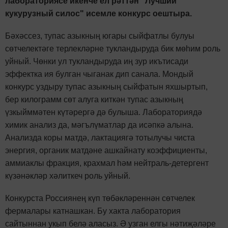
лабораториясе
икенче ел рәттән "Лучший
кукурузный силос" исемле конкурс оештыра.
Бәхәссез, тупас азыкның югары сыйфатлы булуы
сөтчелектәге терлекләрне тукландыруда бик мөһим роль
уйный.
Чөнки ул тукландыруда иң зур икътисади
эффектка ия булган чыганак дип санала. Мондый
конкурс уздыру тупас азыкның сыйфатын яхшыртып,
бер килограмм сөт алуга киткән тупас азыкның
үзкыйммәтен күтәрергә дә булыша. Лабораториядә
химик анализ да, мәгълүматлар да исәпкә алына.
Анализда коры матдә, лактациягә тотылучы чиста
энергия, органик матдәне ашкайнату коэффициенты,
аммиаклы фракция, крахмал һәм нейтраль-детергент
күзәнәкләр хәлиткеч роль уйный.
Конкурста Россиянең күп төбәкләреннән сөтчелек
фермалары катнашкан. Бу хакта лаборатория
сайтыннан укып белә аласыз. Ә у
зган елгы нәтиҗәләре