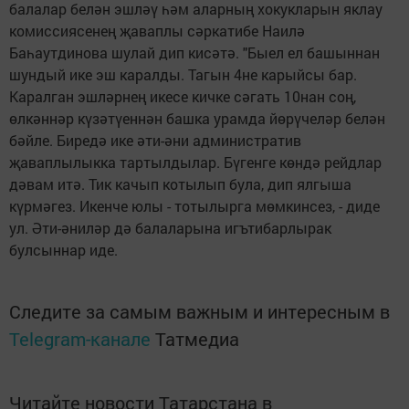
балалар белән эшләү һәм аларның хокукларын яклау
комиссиясенең җаваплы сәркатибе Наилә
Баһаутдинова шулай дип кисәтә. "Быел ел башыннан
шундый ике эш каралды. Тагын 4не карыйсы бар.
Каралган эшләрнең икесе кичке сәгать 10нан соң,
өлкәннәр күзәтүеннән башка урамда йөрүчеләр белән
бәйле. Биредә ике әти-әни административ
җаваплылыкка тартылдылар. Бүгенге көндә рейдлар
дәвам итә. Тик качып котылып була, дип ялгыша
күрмәгез. Икенче юлы - тотылырга мөмкинсез, - диде
ул. Әти-әниләр дә балаларына игътибарлырак
булсыннар иде.
Следите за самым важным и интересным в
Telegram-канале
Татмедиа
Читайте новости Татарстана в