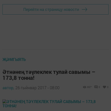
Перейти на страницу новости
ҖӘМГЫЯТЬ
Әтнәнең тәүлеклек тулай савымы –
173,8 тонна!
автор,
26 гыйнвар 2017 - 08:00
807
0
0