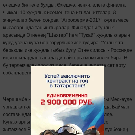
өлешчә билгеле булды. Өлешчә, чөнки, әлегә финалга
чыккан 10 хуҗалык исемен генә игълан иттеләр. Ә
җиңүчеләр белән соңрак, "Агроферма-2017" күргәзмәсе
кысаларында таныштыралар. Финалдагы "унлык"
арасында Әтнәнең "Шахтер" һәм "Тукай" хуҗалыкларын
күрү, үзенә күрә бер горурлык хисе тудыра. "Унлык"та
берьюлы ике хуҗалыгыбыз булу, Әтнә силосы - Россиядә
иң яхшылардан санала дип әйтергә мөмкинлек бирә. Ә
бу терлекчелек продукциясе, беренче чиратта сөт арту
сәбәпләренең берсе.
Чәршәмбе көнне Россиядәге штаб-квартирасы Мәскәүдә
урнашкан әлеге лаборатория вәкиле - Надежда Байман
составындагы тулы бер делегация Әтнәгә килде.
Кунакларны районның ветеринария станциясе
җитәкчесе Рөстәм Һашимов озата йөрде. "Килүебезнең