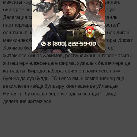
максаты - җиңүчеләр, номинантлар белән якыннан,
биредәге эш шартлары белән танышу", - диде ул.
Делегация составында әлеге фирманың күпсанлы
партнерлары да килгән. Үзенә күрә "Түгәрәк өстәл"
оештырып, киңәшү, тәҗрибә уртаклашу өчен бер дигән
мөмкинлек булды бу. Киңәшмә "Тукай" директоры Илфат
Хәкимов бүлмәсендә узды. Киңәшмәдә "Шахтер"
җитәкчесе Айназ Хәкимов, республиканың терлек азыгы
җитештерү өлкәсендәге фирма, хуҗалык белгечләре дә
катнашты. Биредә лабораториянең вәкиллеген ачу
буенча да сүз булды. "Өч елга якын компаниянең яңа
вәкиллеген кайда булдыру юнәлешендә уйландык.
Ниһаять, бу өлкәдә беренче адым ясалды", - диде
делегация җитәкчесе.