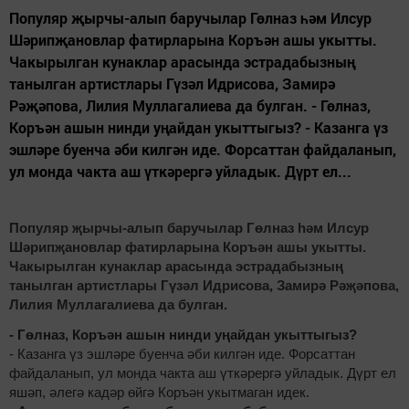
Популяр җырчы-алып баручылар Гөлназ һәм Илсур
Шәрипҗановлар фатирларына Коръән ашы укытты.
Чакырылган кунаклар арасында эстрадабызның
танылган артистлары Гүзәл Идрисова, Замирә
Рәҗәпова, Лилия Муллагалиева да булган. - Гөлназ,
Коръән ашын нинди уңайдан укыттыгыз? - Казанга үз
эшләре буенча әби килгән иде. Форсаттан файдаланып,
ул монда чакта аш үткәрергә уйладык. Дүрт ел...
Популяр җырчы-алып баручылар Гөлназ һәм Илсур
Шәрипҗановлар фатирларына Коръән ашы укытты.
Чакырылган кунаклар арасында эстрадабызның
танылган артистлары Гүзәл Идрисова, Замирә Рәҗәпова,
Лилия Муллагалиева да булган.
- Гөлназ, Коръән ашын нинди уңайдан укыттыгыз?
- Казанга үз эшләре буенча әби килгән иде. Форсаттан
файдаланып, ул монда чакта аш үткәрергә уйладык. Дүрт ел
яшәп, әлегә кадәр өйгә Коръән укытмаган идек.