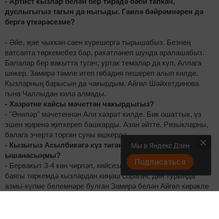
- Артист кызлар белән бер тирәдә бәби тапкач,
дуслыгыгыз тагын да ныгыды. Гаилә бәйрәмнәрен дә
бергә үткәрәсезме?
- Әйе, җае чыккан саен күрешергә тырышабыз. Безнең
ватсапта төркемебез бар, рәхәтләнеп шунда аралашабыз.
Балалар бер вакытта тугач, уртак темалар да күп, Аллага
шөкер. Замирә тәмле итеп гөбәдия пешереп алып килде.
Кызларның барысын да чакырдым. Айгөл Шәйхетдинова
гына Чаллыдан килә алмады.
- Хәзрәтне кайсы мәчеттән чакырдыгыз?
- "Әниләр" мәчетеннән Али хәзрәт килде. Бик ошаттык, үз
эшен җиренә җиткереп башкарды. Азан әйтте. Ризыкларны,
балага эчертә торган суны өшкерде.
- Кызыгыз Асылбикәгә күз тигәне бармы? Күз тиюгә
Мы в Яндекс Дзен
ышанасыңмы?
Подписаться
- Бервакыт 3-4 көн чирләп, көйсезләнеп алды. Әлеге дә
баягы төркемдә кызлардан киңәш сорагач, дин турында
азмы-күпме белемнәре булган Замирә белән Айгөл кирәкле
догаларны әйтте. Аудиоязма тыңлагач, бала тынычланып
йокыга китте. Күз тиюгә бик ышанам.
Эльвира ШАКИРОВА