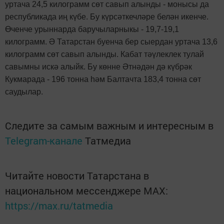
уртача 24,5 килограмм сөт савып алынды - монысы да
республикада иң күбе. Бу күрсәткечләре белән икенче.
Өченче урыннарда баручыларныкы - 19,7-19,1
килограмм. Ә Татарстан буенча бер сыердан уртача 13,6
килограмм сөт савып алынды. Кабат тәүлеклек тулай
савымны искә алыйк. Бу көнне Әтнәдән дә күбрәк
Кукмарада - 196 тонна һәм Балтачта 183,4 тонна сөт
саудылар.
Следите за самым важным и интересным в
Telegram-канале
Татмедиа
Читайте новости Татарстана в
национальном мессенджере MАХ:
https://max.ru/tatmedia