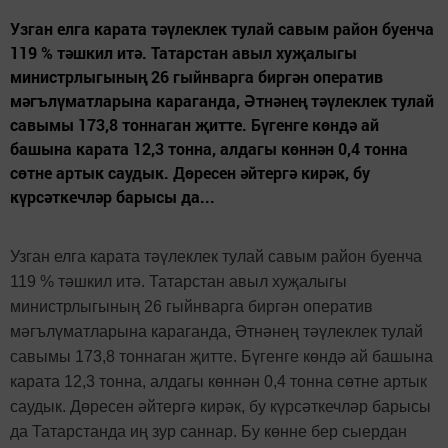
Узган елга карата тәүлеклек тулай савым район буенча
119 % тәшкил итә. Татарстан авыл хуҗалыгы
министрлыгының 26 гыйнварга биргән оператив
мәгълүматларына караганда, Әтнәнең тәүлеклек тулай
савымы 173,8 тоннаган җитте. Бүгенге көндә ай
башына карата 12,3 тонна, алдагы көннән 0,4 тонна
сөтне артык саудык. Дөресен әйтергә кирәк, бу
күрсәткечләр барысы да...
Узган елга карата тәүлеклек тулай савым район буенча
119 % тәшкил итә. Татарстан авыл хуҗалыгы
министрлыгының 26 гыйнварга биргән оператив
мәгълүматларына караганда, Әтнәнең тәүлеклек тулай
савымы 173,8 тоннаган җитте. Бүгенге көндә ай башына
карата 12,3 тонна, алдагы көннән 0,4 тонна сөтне артык
саудык. Дөресен әйтергә кирәк, бу күрсәткечләр барысы
да Татарстанда иң зур саннар. Бу көнне бер сыердан