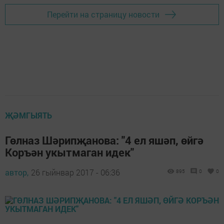
Перейти на страницу новости
ҖӘМГЫЯТЬ
Гөлназ Шәрипҗанова: "4 ел яшәп, өйгә
Коръән укытмаган идек"
автор,
26 гыйнвар 2017 - 06:36
895
0
0