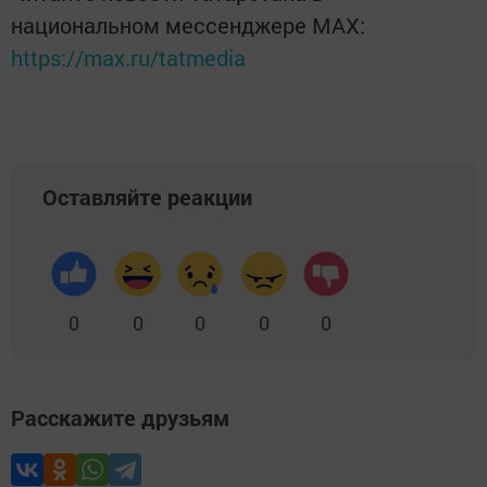
национальном мессенджере MАХ:
https://max.ru/tatmedia
Оставляйте реакции
0
0
0
0
0
Расскажите друзьям