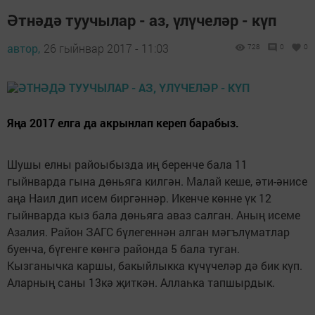
Әтнәдә туучылар - аз, үлүчеләр - күп
автор,
26 гыйнвар 2017 - 11:03
728
0
0
Яңа 2017 елга да акрынлап кереп барабыз.
Шушы елны райоыбызда иң беренче бала 11
гыйнварда гына дөнья­га килгән. Малай кеше, әти-әнисе
аңа Наил дип исем биргәннәр. Икенче көнне үк 12
гыйнварда кыз бала дөньяга аваз салган. Аның исеме
Азалия. Район ЗАГС бүлегеннән алган мәгълүматлар
буенча, бүгенге көнгә районда 5 бала туган.
Кызганычка каршы, бакыйлык­ка күчүчеләр дә бик күп.
Аларның саны 13кә җиткән. Аллаһка тапшырдык.