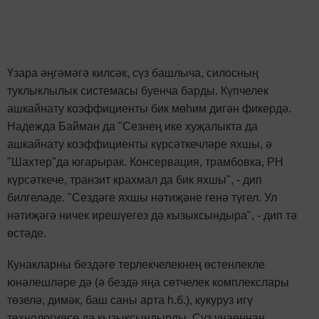
Үзара әңгәмәгә килсәк, сүз башлыча, силосның
туклыклылык системасы буенча барды. Күпчелек
ашкайнату коэффициенты бик мөһим дигән фикердә.
Надежда Байман да "Сезнең ике хуҗалыкта да
ашкайнату коэффициенты күрсәткечләре яхшы, ә
"Шахтер"да югарырак. Консервация, трамбовка, РН
күрсәткече, транзит крахмал да бик яхшы", - дип
билгеләде. "Сездәге яхшы нәтиҗәне генә түгел. Ул
нәтиҗәгә ничек ирешүегез дә кызыксындыра", - дип тә
өстәде.
Кунакларны бездәге терлекчелекнең өстенлекле
юнәлешләре дә (ә бездә яңа сөтчелек комплекслары
төзелә, димәк, баш саны арта һ.б.), кукуруз игү
технологиясе дә кызыксындырды. Сүз уңаеннан,