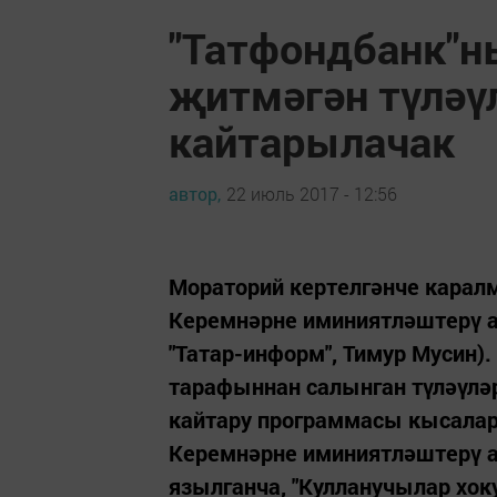
"Татфондбанк"н
җитмәгән түләү
кайтарылачак
автор,
22 июль 2017 - 12:56
Мораторий кертелгәнче каралм
Керемнәрне иминиятләштерү аг
"Татар-информ", Тимур Мусин)
тарафыннан салынган түләүләр
кайтару программасы кысалар
Керемнәрне иминиятләштерү а
язылганча, "Кулланучылар хок