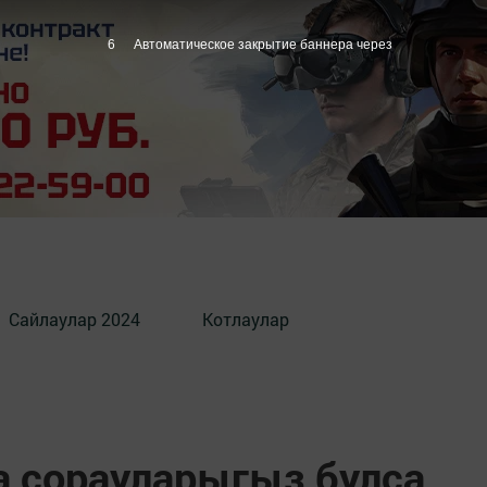
5
Автоматическое закрытие баннера через
Сайлаулар 2024
Котлаулар
а сорауларыгыз булса,