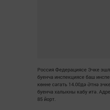
Россия Федерациясе Эчке эш
буенча инспекциясе баш инспе
көнне сәгать 14.00дә Әтнә эч
буенча халыкны кабу итә. Ад
85 йорт.