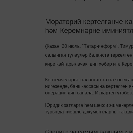
Мораторий кертелгәнче ка
һәм Керемнәрне иминиятл
(Казан, 20 июль, "Татар-информ", Тим
салынган түләүләр баланста теркәлгә
кире кайтарылачак, дип хәбәр итә Ке
Кертемчеләргә юлланган хатта язылган
нигезендә, банк кассасына кертелгән 
операция дип санала. Искәртеп үтәбез
Юридик затларга һәм шәхси эшмәкәрлә
турында тиешле документларны тәкъди
Следите за самым важным и 