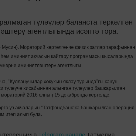
ралмаган түләүләр баланста теркәлгән
әштерү агентлыгында исәптә тора.
ур Мусин). Мораторий кертелгәнче физик затлар тарафыннан
н һәм иминият акчасын кайтару программасы кысаларында
ремнәрне иминиятләштерү агентлыгы.
ча, "Кулланучылар хокукын яклау турында"гы канун
яки түләүче хисабыннан алынган түләүләр башкарылган
, мораторий 2016 елның 15 декабрендә кертелде.
ргә үз акчаларын "Татфондбанк"ка башкарылган операция
м итеп алып була.
интересным в
Telegram-канале
Татмедиа