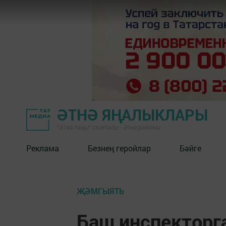
ӘТНӘ ЯҢАЛЫКЛАРЫ
"Әтнә таңы" газетасы - Әтнә районы
Реклама
Безнең геройлар
Бәйге
ҖӘМГЫЯТЬ
Баш инспекторг