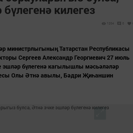
 бүлегенә килегез
1204
0
әр министрлыгының Татарстан Республикасы
кторы Сергеев Александр Георгиевич 27 июль
ке эшләр бүлегенә кагылышлы мәсьәләләр
ресы Олы Әтнә авылы, Бәдри Җиһаншин