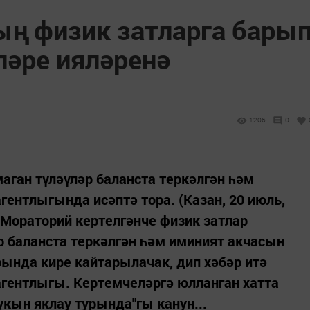
ың физик затларга бары
ләре ияләренә
1206
0
аган түләүләр баланста теркәлгән һәм
ентлыгында исәптә тора. (Казан, 20 июль,
. Мораторий кертелгәнче физик затлар
 баланста теркәлгән һәм иминият акчасын
ында кире кайтарылачак, дип хәбәр итә
гентлыгы. Кертемчеләргә юлланган хатта
укын яклау турында"гы канун...