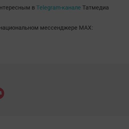
интересным в
Telegram-канале
Татмедиа
в национальном мессенджере MАХ: