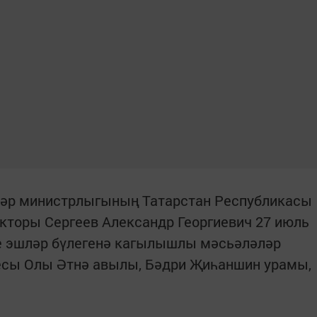
ләр министрлыгының Татарстан Республикасы
кторы Сергеев Александр Георгиевич 27 июль
ке эшләр бүлегенә кагылышлы мәсьәләләр
ресы Олы Әтнә авылы, Бәдри Җиһаншин урамы,