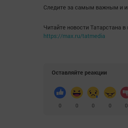
Следите за самым важным и 
Читайте новости Татарстана 
https://max.ru/tatmedia
Оставляйте реакции
0
0
0
0
0