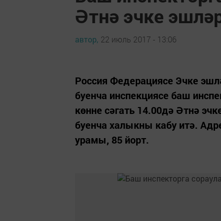
Әтнә эчке эшләр
автор,
22 июль 2017 - 13:06
Россия Федерациясе Эчке эшл
буенча инспекциясе баш инспе
көнне сәгать 14.00дә Әтнә эч
буенча халыкны кабу итә. Ад
урамы, 85 йорт.