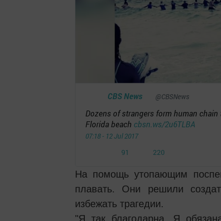
CBS News
✔
@CBSNews
Dozens of strangers form human chain 
Florida beach
http://
cbsn.ws/2u6TLBA
07:18 - 12 Jul 2017
1
220
91
220
Ретвит
отметок
На помощь утопающим поспеш
«Нравится»
плавать. Они решили созда
избежать трагедии.
"Я так благодарна. Я обяза