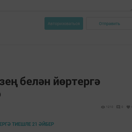
Отправить
Авторизоваться
зең белән йөртергә
р
1210
0