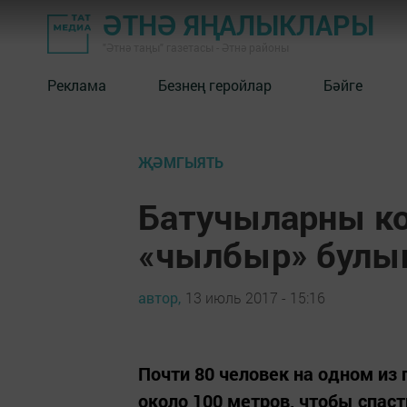
ӘТНӘ ЯҢАЛЫКЛАРЫ
"Әтнә таңы" газетасы - Әтнә районы
Реклама
Безнең геройлар
Бәйге
ҖӘМГЫЯТЬ
Батучыларны ко
«чылбыр» булып
автор,
13 июль 2017 - 15:16
Почти 80 человек на одном и
около 100 метров, чтобы спаст