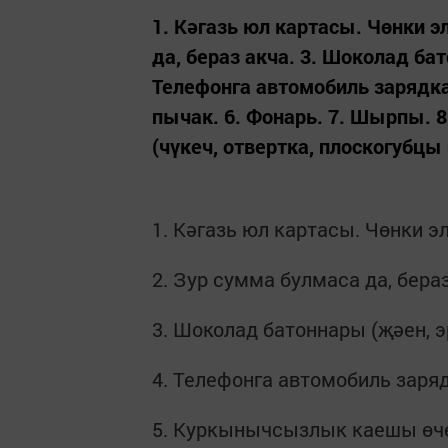
1. Кәгазь юл картасы. Чөнки э
да, бераз акча. 3. Шоколад ба
Телефонга автомобиль зарядк
пычак. 6. Фонарь. 7. Шырпы.
(чүкеч, отвертка, плоскогубцы һ
1. Кәгазь юл картасы. Чөнки э
2. Зур сумма булмаса да, бераз
3. Шоколад батоннары (җәен, 
4. Телефонга автомобиль заря
5. Куркынычсызлык каешы өче