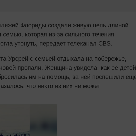
 пляжей Флориды создали живую цепь длиной
и семью, которая из-за сильного течения
могла утонуть, передает телеканал CBS.
та Урсрей с семьей отдыхала на побережье,
ыновей пропали. Женщина увидела, как ее детей
 бросилась им на помощь, за ней поспешили ещ
азалось, что никто из них не может
Информация
о
рекламе
в
Твиттере