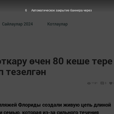
5
Автоматическое закрытие баннера через
Сайлаулар 2024
Котлаулар
ткару өчен 80 кеше тере
 тезелгән
1181
0
з пляжей Флориды создали живую цепь длиной
и семью, которая из-за сильного течения