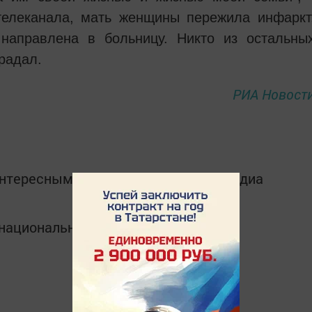
телеканала, мать женщины пережила инфаркт
направлена в больницу. Никто из остальны
радал.
РИА Новост
интересным в
Telegram-канале
Татмедиа
в национальном мессенджере MАХ: