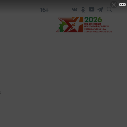
16+
0