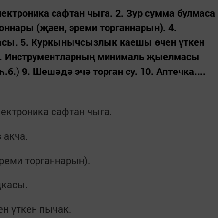
лектроника сафтан чыга. 2. Зур сумма булмаса
тоннары (җәен, эреми торганнарын). 4.
асы. 5. Куркынычсызлык каешы өчен үткен
 8. Инструментларның минималь җыелмасы
.б.) 9. Шешәдә эчә торган су. 10. Аптечка....
лектроника сафтан чыга.
 акча.
эреми торганнарын).
дкасы.
н үткен пычак.