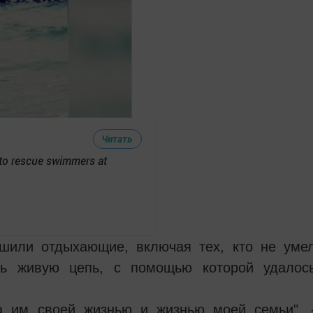
и
конфиденциальность
Читать
to rescue swimmers at
или отдыхающие, включая тех, кто не уме
ть живую цепь, с помощью которой удалос
на им своей жизнью и жизнью моей семьи", 