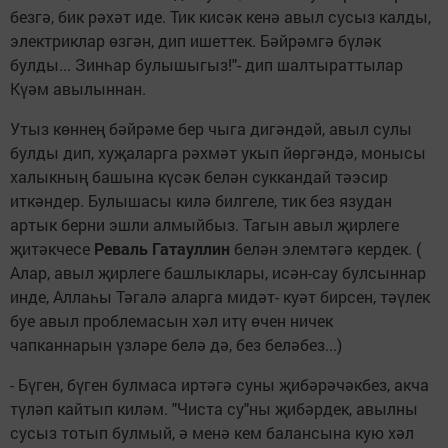
безгә, бик рәхәт иде. Тик кисәк кенә авыл сусыз калды,
электриклар өзгән, дип ишеттек. Бәйрәмгә бүләк
булды... Зинһар булышыгыз!"- дип шалтыраттылар
Күәм авылыннан.
Утыз көннең бәйрәме бер чыга дигәндәй, авыл сулы
булды дип, хуҗаларга рәхмәт укып йөргәндә, монысы
халыкның башына күсәк белән суккандай тәэсир
иткәндер. Булышасы килә билгеле, тик без язудан
артык берни эшли алмыйбыз. Тагын авыл җирлеге
җитәкчесе
Реваль Гатауллин
белән элемтәгә кердек. (
Алар, авыл җирлеге башлыклары, исән-сау булсыннар
инде, Аллаһы Тәгалә аларга мидәт- куәт бирсен, тәүлек
буе авыл проблемасын хәл итү өчен ничек
чапканнарын үзләре белә дә, без беләбез...)
- Бүген, бүген булмаса иртәгә суны җибәрәчәкбез, акча
түләп кайтып киләм. "Чиста су"ны җибәрдек, авылны
сусыз тотып булмый, ә менә кем балансына кую хәл