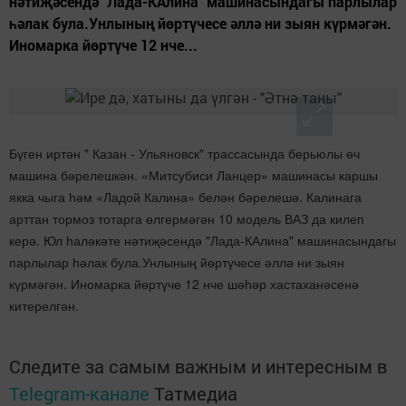
нәтиҗәсендә "Лада-КАлина" машинасындагы парлылар
һәлак була.Унлының йөртүчесе әллә ни зыян күрмәгән.
Иномарка йөртүче 12 нче...
Бүген иртән " Казан - Ульяновск" трассасында берьюлы өч
машина бәрелешкән. «Митсубиси Ланцер» машинасы каршы
якка чыга һәм «Ладой Калина» белән бәрелешә. Калинага
арттан тормоз тотарга өлгермәгән 10 модель ВАЗ да килеп
керә. Юл һаләкәте нәтиҗәсендә "Лада-КАлина" машинасындагы
парлылар һәлак була.Унлының йөртүчесе әллә ни зыян
күрмәгән. Иномарка йөртүче 12 нче шәһәр хастаханәсенә
китерелгән.
Следите за самым важным и интересным в
Telegram-канале
Татмедиа