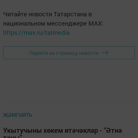
Читайте новости Татарстана в
национальном мессенджере MАХ:
https://max.ru/tatmedia
Перейти на страницу новости
ҖӘМГЫЯТЬ
Укытучыны хөкем итәчәкләр - "Әтнә
таңы"