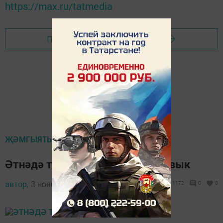
https://max.ru/tatmedia
Перейти на страницу новости
ҖӘМГЫЯТЬ
Әтнәдә томан, буран һәм бозлавык
автор,
3 ноябрь 2016 - 12:17
1172
0
0