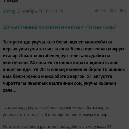
автор,
3 ноябрь 2016 - 11:19
1146
0
0
Татарстанда укучы кыз белән җенси мөнәсәбәткә
кергән укытучы хатын-кызны 6 елга ирегеннән мәхрүм
итәләр Әлмәт мәктәбенең рус теле һәм әдәбияты
укытучысы 24 яшьлек туташка карата җинаять эше
ачылган иде. Ул 2016 елның июненнән бирле 15 яшьлек
кыз белән җенси мөнәсәбәткә кергән. 21 августта
чираттагы якынлык кылганнан соң, укучы кызның
хәле...
Татарстанда укучы кыз белән җенси мөнәсәбәткә кергән
укытучы хатын-кызны 6 елга ирегеннән мәхрүм итәләр
Әлмәт мәктәбенең рус теле һәм әдәбияты укытучысы 24