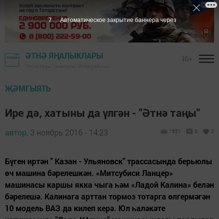
6
Автоматическое закрытие баннера через
ӘТНӘ ЯҢАЛЫКЛАРЫ
16+
"Әтнә таңы" газетасы - Әтнә районы
ҖӘМГЫЯТЬ
Ире дә, хатыны да үлгән - "Әтнә таңы"
автор,
3 ноябрь 2016 - 14:23
1651
0
0
Бүген иртән " Казан - Ульяновск" трассасында берьюлы
өч машина бәрелешкән. «Митсубиси Ланцер»
машинасы каршы якка чыга һәм «Ладой Калина» белән
бәрелешә. Калинага арттан тормоз тотарга өлгермәгән
10 модель ВАЗ да килеп керә. Юл һаләкәте