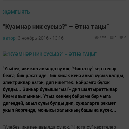
ҖӘМГЫЯТЬ
“Күәмнәр ник сусыз?” – Әтнә таңы”
автор,
3 ноябрь 2016 - 13:16
1507
0
0
"Үләбез, ике көн авылда су юк, "Чиста су" керттеләр
безгә, бик рәхәт иде. Тик кисәк кенә авыл сусыз калды,
электриклар өзгән, дип ишеттек. Бәйрәмгә бүләк
булды... Зинһар булышыгыз!"- дип шалтыраттылар
Күәм авылыннан. Утыз көннең бәйрәме бер чыга
дигәндәй, авыл сулы булды дип, хуҗаларга рәхмәт
укып йөргәндә, монысы халыкның башына күсәк...
"Үләбез, ике көн авылда су юк, "Чиста су" керттеләр