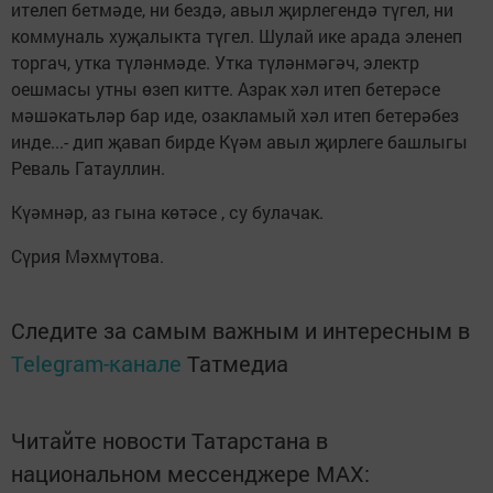
ителеп бетмәде, ни бездә, авыл җирлегендә түгел, ни
коммуналь хуҗалыкта түгел. Шулай ике арада эленеп
торгач, утка түләнмәде. Утка түләнмәгәч, электр
оешмасы утны өзеп китте. Азрак хәл итеп бетерәсе
мәшәкатьләр бар иде, озакламый хәл итеп бетерәбез
инде...- дип җавап бирде Күәм авыл җирлеге башлыгы
Реваль Гатауллин.
Күәмнәр, аз гына көтәсе , су булачак.
Сүрия Мәхмүтова.
Следите за самым важным и интересным в
Telegram-канале
Татмедиа
Читайте новости Татарстана в
национальном мессенджере MАХ: