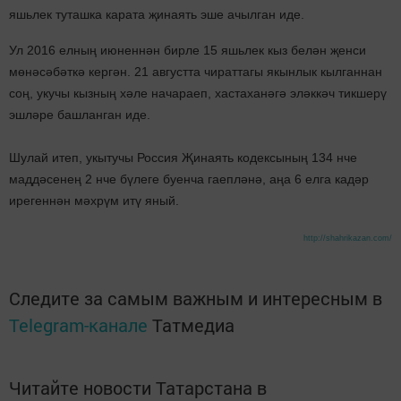
яшьлек туташка карата җинаять эше ачылган иде.
Ул 2016 елның июненнән бирле 15 яшьлек кыз белән җенси
мөнәсәбәткә кергән. 21 августта чираттагы якынлык кылганнан
соң, укучы кызның хәле начараеп, хастаханәгә эләккәч тикшерү
эшләре башланган иде.
Шулай итеп, укытучы Россия Җинаять кодексының 134 нче
маддәсенең 2 нче бүлеге буенча гаепләнә, аңа 6 елга кадәр
ирегеннән мәхрүм итү яный.
http://shahrikazan.com/
Следите за самым важным и интересным в
Telegram-канале
Татмедиа
Читайте новости Татарстана в