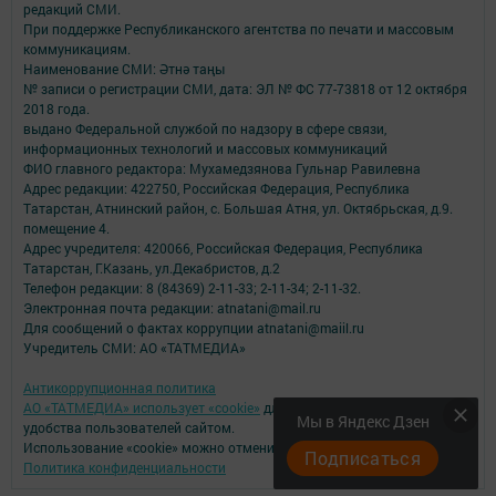
редакций СМИ.
При поддержке Республиканского агентства по печати и массовым
коммуникациям.
Наименование СМИ: Әтнә таңы
№ записи о регистрации СМИ, дата: ЭЛ № ФС 77-73818 от 12 октября
2018 года.
выдано Федеральной службой по надзору в сфере связи,
информационных технологий и массовых коммуникаций
ФИО главного редактора: Мухамедзянова Гульнар Равилевна
Адрес редакции: 422750, Российская Федерация, Республика
Татарстан, Атнинский район, с. Большая Атня, ул. Октябрьская, д.9.
помещение 4.
Адрес учредителя: 420066, Российская Федерация, Республика
Татарстан, Г.Казань, ул.Декабристов, д.2
Телефон редакции: 8 (84369) 2-11-33; 2-11-34; 2-11-32.
Электронная почта редакции: atnatani@mail.ru
Для сообщений о фактах коррупции atnatani@maiil.ru
Учредитель СМИ: АО «ТАТМЕДИА»
Антикоррупционная политика
АО «ТАТМЕДИА» использует «cookie»
для персонализации сервисов и
Мы в Яндекс Дзен
удобства пользователей сайтом.
Использование «cookie» можно отменить в настройках браузера.
Подписаться
Политика конфиденциальности