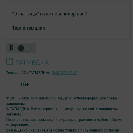
"Әтнә таңы" газетасы ниләр яза?
Төрле темалар
Телефон АО «ТАТМЕДИА»:
(843) 222 09 84
16+
© 2011 - 2026. Филиал АО "ТАТМЕДИА" "Атня-информ". Все права
защищены.
© ТАТМЕДИА. Все материалы, размещенные на сайте, защищены
законом.
Перепечатка, воспроизведение и распространение в любом объеме
информации,
размещенной на сайте, возможна только с письменного согласия