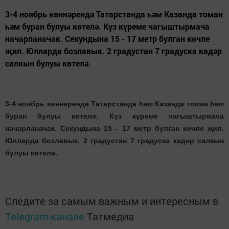
3-4 ноябрь көннәрендә Татарстанда һәм Казанда томан
һәм буран булуы көтелә. Күз күреме чагыштырмача
начарланачак. Секундына 15 - 17 метр булган көчле
җил. Юлларда бозлавык. 2 градустан 7 градуска кадәр
салкын булуы көтелә.
3-4 ноябрь көннәрендә Татарстанда һәм Казанда томан һәм
буран булуы көтелә. Күз күреме чагыштырмача
начарланачак. Секундына 15 - 17 метр булган көчле җил.
Юлларда бозлавык. 2 градустан 7 градуска кадәр салкын
булуы көтелә.
Следите за самым важным и интересным в
Telegram-канале
Татмедиа