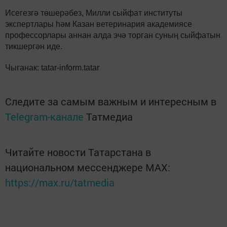
Исегезгә төшерәбез, Милли сыйфат институты
экспертлары һәм Казан ветеринария академиясе
профессорлары аннан алда эчә торган суның сыйфатын
тикшергән иде.
Чыганак: tatar-inform.tatar
Следите за самым важным и интересным в
Telegram-канале
Татмедиа
Читайте новости Татарстана в
национальном мессенджере MАХ:
https://max.ru/tatmedia