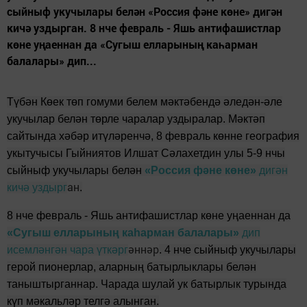
сыйныф укучылары белән «Россия фәне көне» дигән
кичә уздырган. 8 нче февраль - Яшь антифашистлар
көне уңаеннан да «Сугыш елларының каһарман
балалары» дип...
Түбән Көек төп гомуми белем мәктәбендә әледән-әле
укучылар белән төрле чаралар уздыралар. Мәктәп
сайтында хәбәр итүләренчә, 8 февраль көнне география
укытучысы Гыйниятов Илшат Сәлахетдин улы 5-9 нчы
сыйныф укучылары белән
«Россия фәне көне»
дигән
ан
кичә уздырг
.
8 нче февраль - Яшь антифашистлар көне уңаеннан да
«Сугыш елларының каһарман балалары»
дип
әннәр
исемләнгән чара үткәрг
. 4 нче сыйныф укучылары
герой пионерлар, аларның батырлыклары белән
таныштырганнар. Чарада шулай ук батырлык турында
күп мәкальләр телгә алынган.