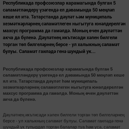
Республикада профсоюзлар карамагында булган 5
сәламәтләндерү үзәгендә ел дәвамында 50 меңләп
кеше ял итә. Татарстанда дәүләт һәм муниципаль
хезмәткәрләрнең сәламәтлеген ныгытуга юнәлдерелгән
махсус программа да гамәлдә. Моның өчен дәүләттән
акча да бүленә. Дәүләтнең икътисади хәлен билгели
торган төп билгеләрнең берсе - ул халыкның сәламәт
булуы. Сәламәт гаиләдә генә шундый ук...
Республикада профсоюзлар карамагында булган 5
сәламәтләндерү үзәгендә ел дәвамында 50 меңләп кеше
ял итә. Татарстанда дәүләт һәм муниципаль
хезмәткәрләрнең сәламәтлеген ныгытуга юнәлдерелгән
махсус программа да гамәлдә. Моның өчен дәүләттән
акча да бүленә.
Дәүләтнең икътисади хәлен билгели торган төп билгеләрнең
берсе - ул халыкның сәламәт булуы. Сәламәт гаиләдә генә
шундый ук тупырдап торган балалар туа һәм үсә, сәламәт