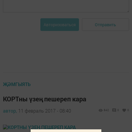
Отправить
Авторизоваться
ҖӘМГЫЯТЬ
КОРТны үзең пешереп кара
автор,
11 февраль 2017 - 08:40
842
0
0