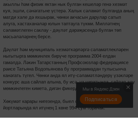
акыллы һәм физик яктан нык булган кешеләр генә хезмәт
куя, эшли, сәнәгатьне үстерә. Халык сәламәт булганда аның
матди хәле дә яхшырак, чөнки акчасын дарулар сатып
алуга, хастаханәләр юлын таптауга түкми. Милләтнең
сәламәтлеген саклау - дәүләт дәрәҗәсендә булган төп
мәсьәләләрнең берсе.
Дәүләт һәм муниципаль хезмәткәрләргә сәламәтлекләрен
ныгытырга мөмкинлек бирүче программа 2004 елдан
гамәлдә. Ләкин Татарстанның Профсоюзлар федерациясе
рәисе Татьяна Водопьянова бу программадан тулысынча
канәгать түгел. Чөнки анда ял итү-сәламәтләндерү үзәкләре
конкурс аша сайлап алына, бу исә, үз чиратында, сайлап алу
мөмкинлеген киметә, дигән фикердә ул.
Мы в Яндекс Дзен
Подписаться
Хөкүмәт карары нигезендә, быел сәламәтләндерү
йортларында ял итүнең 1 көне 994 сум торачак.
"Безнең республикада төн куну 1 мең сум тирәсе торган
кунакханәне табуны мин күз алдына китерә алмыйм. Әле бит
сәламәтләндерү үзәгендә 3 тапкыр ашату, дәвалану да