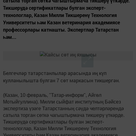
сатыла торган сөткә чагыштырмача тикшерү үткәрде.
Тикшерүдә сертификатлары булган эксперт-
технологлар, Казан Милли Тикшеренү Технология
Университеты һәм Казан ветеринария академиясе
профессорлары катнашты. Экспертлар Татарстан
һәм...
Белгечләр татарстанлылар арасында иң күп
кулланылышта булган 7 сөт маркасын тикшергән.
(Казан, 10 февраль, "Татар-информ", Айгөл
Мотыйгуллина). Милли сыйфат институтның Бәйсез
экспертиза үзәге Татарстанның сәүдә челтәрләрендә
сатыла торган сөткә чагыштырмача тикшерү үткәрде.
Тикшерүдә сертификатлары булган эксперт-
технологлар, Казан Милли Тикшеренү Технология
Университеты һәм Казан ветеринария академиясе