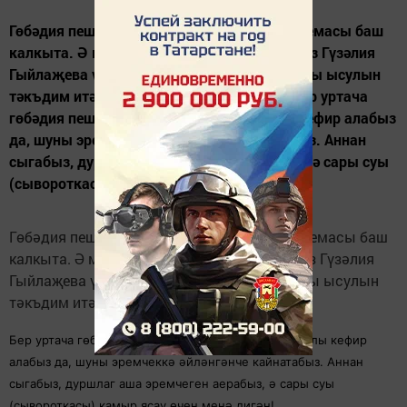
Гөбәдия пешерәсе булса, яхшы КОРТ проблемасы баш
калкыта. Ә менә ВКОНТАКТЕдагы дустыбыз Гүзәлия
Гыйлаҗева үзең КОРТ пешерүнең бик уңайлы ысулын
тәкъдим итә. Ясап карагыз, үкенмәссез. Бер уртача
гөбәдия пешерер өчен 2пачка 0.5 литрлы кефир алабыз
да, шуны эремчеккә әйләнгәнче кайнатабыз. Аннан
сыгабыз, дуршлаг аша эремчеген аерабыз, ә сары суы
(сывороткасы)...
Гөбәдия пешерәсе булса, яхшы КОРТ проблемасы баш
калкыта. Ә менә ВКОНТАКТЕдагы дустыбыз Гүзәлия
Гыйлаҗева үзең КОРТ пешерүнең бик уңайлы ысулын
тәкъдим итә. Ясап карагыз, үкенмәссез.
Бер уртача гөбәдия пешерер өчен 2пачка 0.5 литрлы кефир
алабыз да, шуны эремчеккә әйләнгәнче кайнатабыз. Аннан
сыгабыз, дуршлаг аша эремчеген аерабыз, ә сары суы
(сывороткасы) камыр ясау өчен менә дигән!