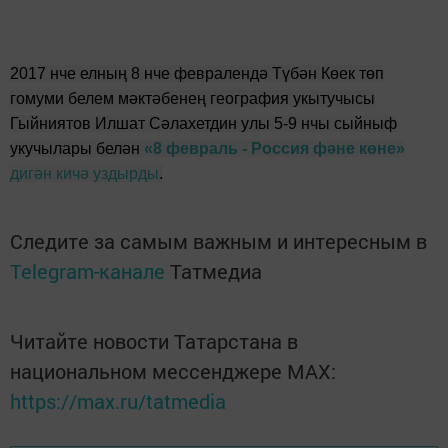
2017 нче елның 8 нче февралендә Түбән Көек төп
гомуми белем мәктәбенең география укытучысы
Гыйниятов Илшат Сәлахетдин улы 5-9 нчы сыйныф
укучылары белән
«8 февраль - Россия фәне көне»
дигән кичә уздырды
.
Следите за самым важным и интересным в
Telegram-канале
Татмедиа
Читайте новости Татарстана в
национальном мессенджере MАХ:
https://max.ru/tatmedia