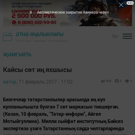
5
Автоматическое закрытие баннера через
ӘТНӘ ЯҢАЛЫКЛАРЫ
16+
"Әтнә таңы" газетасы - Әтнә районы
ҖӘМГЫЯТЬ
Кайсы сөт иң яхшысы
автор,
11 февраль 2017 - 11:02
808
0
0
Белгечләр татарстанлылар арасында иң күп
кулланылышта булган 7 сөт маркасын тикшергән.
(Казан, 10 февраль, "Татар-информ", Айгөл
Мотыйгуллина). Милли сыйфат институтның Бәйсез
экспертиза үзәге Татарстанның сәүдә челтәрләрендә