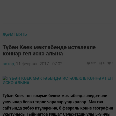
ҖӘМГЫЯТЬ
Түбән Көек мәктәбендә истәлекле
көннәр гел искә алына
автор,
11 февраль 2017 - 07:02
982
0
0
Түбән Көек төп гомуми белем мәктәбендә әледән-әле
укучылар белән төрле чаралар уздыралар. Мәктәп
сайтында хәбәр итүләренчә, 8 февраль көнне география
укытучысы Гыйниятов Илшат Сәлахетдин улы 5-9 нчы