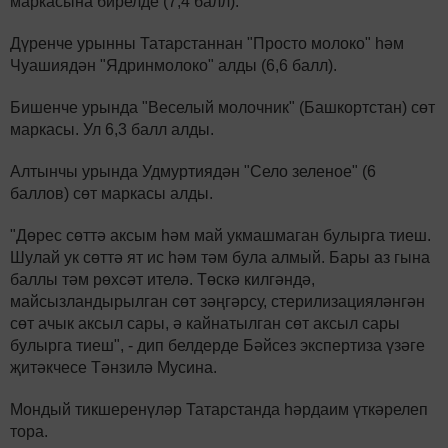
маркасына бирелде (7,4 балл).
Дүренче урынны Татарстаннан "Просто молоко" һәм
Чуашиядән "Ядринмолоко" алды (6,6 балл).
Бишенче урында "Веселый молочник" (Башкортстан) сөт
маркасы. Ул 6,3 балл алды.
Алтынчы урында Удмуртиядән "Село зеленое" (6
баллов) сөт маркасы алды.
"Дөрес сөттә аксым һәм май укмашмаган булырга тиеш.
Шулай ук сөттә ят ис һәм тәм була алмый. Бары аз гына
баллы тәм рөхсәт ителә. Төскә килгәндә,
майсызландырылган сөт зәңгәрсу, стерилизацияләнгән
сөт ачык аксыл сары, ә кайнатылган сөт аксыл сары
булырга тиеш", - дип белдерде Бәйсез экспертиза үзәге
җитәкчесе Тәнзилә Мусина.
Мондый тикшеренүләр Татарстанда һәрдаим үткәрелеп
тора.