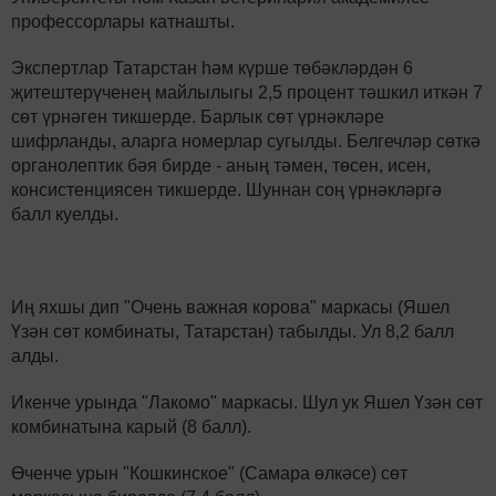
профессорлары катнашты.
Экспертлар Татарстан һәм күрше төбәкләрдән 6
җитештерүченең майлылыгы 2,5 процент тәшкил иткән 7
сөт үрнәген тикшерде. Барлык сөт үрнәкләре
шифрланды, аларга номерлар сугылды. Белгечләр сөткә
органолептик бәя бирде - аның тәмен, төсен, исен,
консистенциясен тикшерде. Шуннан соң үрнәкләргә
балл куелды.
Иң яхшы дип "Очень важная корова" маркасы (Яшел
Үзән сөт комбинаты, Татарстан) табылды. Ул 8,2 балл
алды.
Икенче урында "Лакомо" маркасы. Шул ук Яшел Үзән сөт
комбинатына карый (8 балл).
Өченче урын "Кошкинское" (Самара өлкәсе) сөт