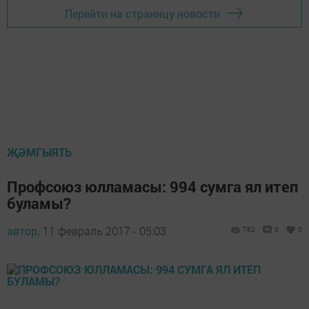
Перейти на страницу новости
ҖӘМГЫЯТЬ
Профсоюз юлламасы: 994 сумга ял итеп
буламы?
автор,
11 февраль 2017 - 05:03
782
0
0