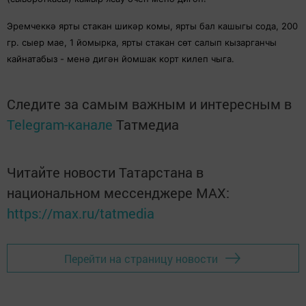
Эремчеккә ярты стакан шикәр комы, ярты бал кашыгы сода, 200
гр. сыер мае, 1 йомырка, ярты стакан сөт салып кызарганчы
кайнатабыз - менә дигән йомшак корт килеп чыга.
Следите за самым важным и интересным в
Telegram-канале
Татмедиа
Читайте новости Татарстана в
национальном мессенджере MАХ:
https://max.ru/tatmedia
Перейти на страницу новости