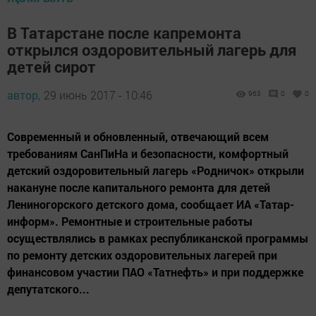
В Татарстане после капремонта
открылся оздоровительный лагерь для
детей сирот
автор,
29 июнь 2017 - 10:46
963
0
0
Современный и обновленный, отвечающий всем
требованиям СанПиНа и безопасности, комфортный
детский оздоровительный лагерь «Родничок» открыли
накануне после капитального ремонта для детей
Лениногорского детского дома, сообщает ИА «Татар-
информ». Ремонтные и строительные работы
осуществлялись в рамках республиканской программы
по ремонту детских оздоровительных лагерей при
финансовом участии ПАО «Татнефть» и при поддержке
депутатского...