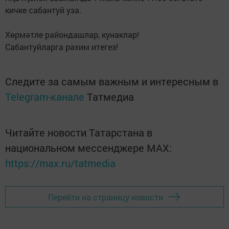
кичке сабантуй уза.
Хөрмәтле райондашлар, кунаклар!
Сабантуйларга рәхим итегез!
Следите за самым важным и интересным в
Telegram-канале
Татмедиа
Читайте новости Татарстана в
национальном мессенджере MАХ:
https://max.ru/tatmedia
Перейти на страницу новости