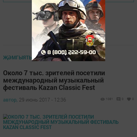
ҖӘМГЫЯТЬ
Около 7 тыс. зрителей посетили
международный музыкальный
фестиваль Kazan Classic Fest
автор,
29 июнь 2017 - 12:36
1081
0
0