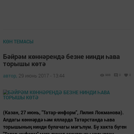
КӨН ТЕМАСЫ
Бәйрәм көннәрендә безне нинди һава
торышы көтә
автор,
29 июнь 2017 - 13:44
988
0
0
(Казан, 27 июнь, "Татар-информ", Лилия Локманова).
Алдагы көннәрдә һәм ялларда Татарстанда һава
торышының нинди булачагы мәгълүм. Бу хакта бүген
"Татар-информ" мәгълүмат агентлыгы уздырган