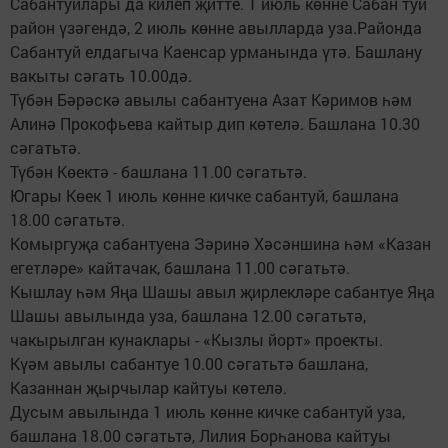
Сабантуйлары да килеп җитте. 1 июль көнне Сабан туй
район үзәгендә, 2 июль көнне авылларда уза.Районда
Сабантуй елдагыча Каенсар урманында үтә. Башлану
вакыты сәгать 10.00дә.
Түбән Бәрәскә авылы сабантуена Азат Кәримов һәм
Алинә Прокофьева кайтыр дип көтелә. Башлана 10.30
сәгатьтә.
Түбән Көектә - башлана 11.00 сәгатьтә.
Югары Көек 1 июль көнне кичке сабантуй, башлана
18.00 сәгатьтә.
Комыргуҗа сабантуена Зәринә Хәсәншина һәм «Казан
егетләре» кайтачак, башлана 11.00 сәгатьтә.
Кышлау һәм Яңа Шашы авыл җирлекләре сабантуе Яңа
Шашы авылында уза, башлана 12.00 сәгатьтә,
чакырылган кунаклары - «Кызлы йорт» проекты.
Күәм авылы сабантуе 10.00 сәгатьтә башлана,
Казаннан җырчылар кайтуы көтелә.
Дусым авылында 1 июль көнне кичке сабантуй уза,
башлана 18.00 сәгатьтә, Лилия Борһанова кайтуы