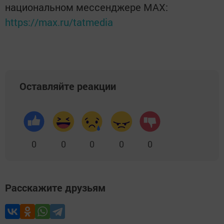
национальном мессенджере MАХ:
https://max.ru/tatmedia
Оставляйте реакции
0
0
0
0
0
Расскажите друзьям