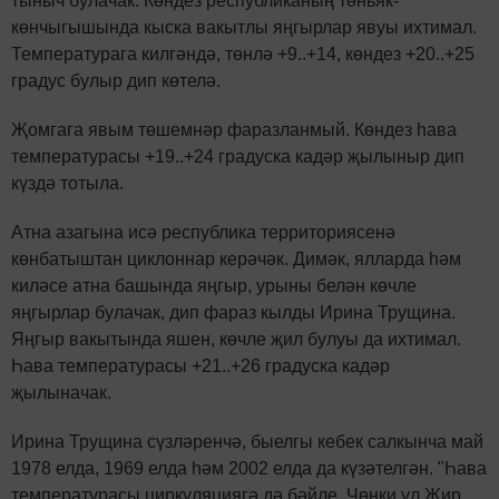
тыныч булачак. Көндез республиканың төньяк-
көнчыгышында кыска вакытлы яңгырлар явуы ихтимал.
Температурага килгәндә, төнлә +9..+14, көндез +20..+25
градус булыр дип көтелә.
Җомгага явым төшемнәр фаразланмый. Көндез һава
температурасы +19..+24 градуска кадәр җылыныр дип
күздә тотыла.
Атна азагына исә республика территориясенә
көнбатыштан циклоннар керәчәк. Димәк, ялларда һәм
киләсе атна башында яңгыр, урыны белән көчле
яңгырлар булачак, дип фараз кылды Ирина Трущина.
Яңгыр вакытында яшен, көчле җил булуы да ихтимал.
Һава температурасы +21..+26 градуска кадәр
җылыначак.
Ирина Трущина сүзләренчә, быелгы кебек салкынча май
1978 елда, 1969 елда һәм 2002 елда да күзәтелгән. "Һава
температурасы циркуляциягә дә бәйле. Чөнки ул Җир