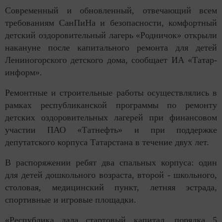
Современный и обновленный, отвечающий всем
требованиям СанПиНа и безопасности, комфортный
детский оздоровительный лагерь «Родничок» открыли
накануне после капитального ремонта для детей
Лениногорского детского дома, сообщает ИА «Татар-
информ».
Ремонтные и строительные работы осуществлялись в
рамках республиканской программы по ремонту
детских оздоровительных лагерей при финансовом
участии ПАО «Татнефть» и при поддержке
депутатского корпуса Татарстана в течение двух лет.
В распоряжении ребят два спальных корпуса: один
для детей дошкольного возраста, второй - школьного,
столовая, медицинский пункт, летняя эстрада,
спортивные и игровые площадки.
«Республика дала стартовый капитал, порядка 5