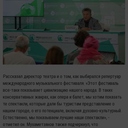
Рассказал директор театра и о том, как выбирался репертуар
международного музыкального фестиваля. «Этот фестиваль
все-таки показывает цивилизацию нашего народа. В таких
консервативных жанрах, как опера и балет, мы хотим показать
те спектакли, которые дали бы туристам представление о
нашем городе, о его потенциале, включая духовно-культурный.
Естественно, мы показываем лучшие наши спектакли», -
отметил он. Мухаметзянов также подчеркнул, что