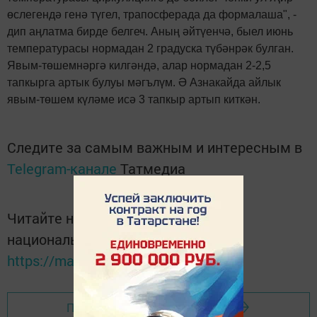
өслегендә генә түгел, трапосферада да формалаша", -
дип аңлатма бирде белгеч. Аның әйтүенчә, быел июнь
температурасы нормадан 2 градуска түбәнрәк булган.
Явым-төшемнәргә килгәндә, алар нормадан 2-2,5
тапкырга артык булуы мәгълүм. Ə Азнакайда айлык
явым-төшем күләме исә 3 тапкыр артып киткән.
Следите за самым важным и интересным в
Telegram-канале
Татмедиа
Читайте новости Татарстана в
национальном мессенджере MАХ:
https://max.ru/tatmedia
Перейти на страницу новости