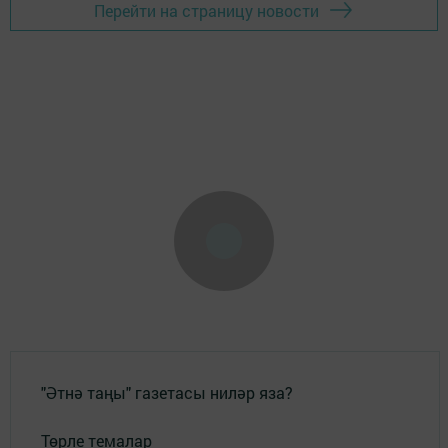
Перейти на страницу новости
"Әтнә таңы" газетасы ниләр яза?
Төрле темалар