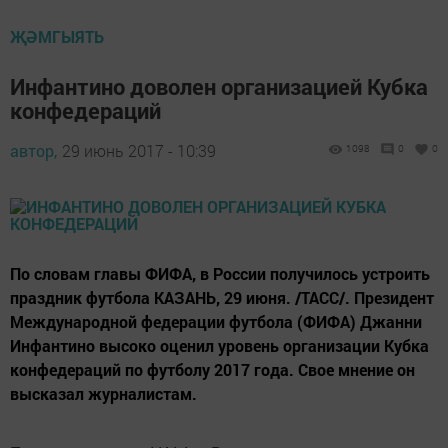
ҖӘМГЫЯТЬ
Инфантино доволен организацией Кубка
конфедераций
автор,
29 июнь 2017 - 10:39
1098
0
0
По словам главы ФИФА, в России получилось устроить
праздник футбола КАЗАНЬ, 29 июня. /ТАСС/. Президент
Международной федерации футбола (ФИФА) Джанни
Инфантино высоко оценил уровень организации Кубка
конфедераций по футболу 2017 года. Свое мнение он
высказал журналистам.