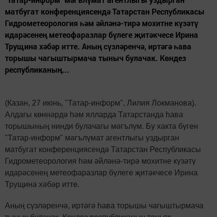
матбугат конференциясендә Татарстан Республикасы
Гидрометеорология һәм әйләнә-тирә мохитне күзәтү
идарәсенең метеофаразлар бүлеге җитәкчесе Ирина
Трущина хәбәр итте. Аның сүзләренчә, иртәгә һава
торышы чагыштырмача тыныч булачак. Көндез
республиканың...
(Казан, 27 июнь, "Татар-информ", Лилия Локманова).
Алдагы көннәрдә һәм ялларда Татарстанда һава
торышының нинди булачагы мәгълүм. Бу хакта бүген
"Татар-информ" мәгълүмат агентлыгы уздырган
матбугат конференциясендә Татарстан Республикасы
Гидрометеорология һәм әйләнә-тирә мохитне күзәтү
идарәсенең метеофаразлар бүлеге җитәкчесе Ирина
Трущина хәбәр итте.
Аның сүзләренчә, иртәгә һава торышы чагыштырмача