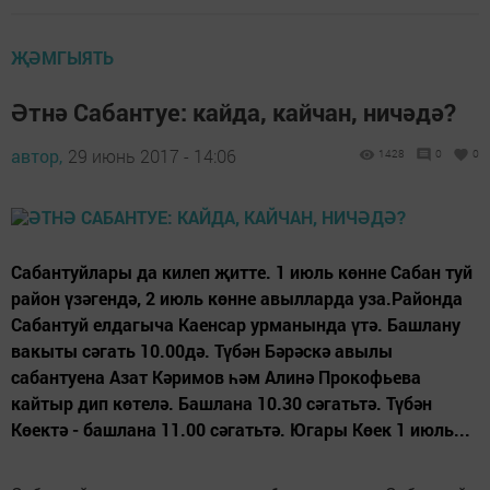
ҖӘМГЫЯТЬ
Әтнә Сабантуе: кайда, кайчан, ничәдә?
автор,
29 июнь 2017 - 14:06
1428
0
0
Сабантуйлары да килеп җитте. 1 июль көнне Сабан туй
район үзәгендә, 2 июль көнне авылларда уза.Районда
Сабантуй елдагыча Каенсар урманында үтә. Башлану
вакыты сәгать 10.00дә. Түбән Бәрәскә авылы
сабантуена Азат Кәримов һәм Алинә Прокофьева
кайтыр дип көтелә. Башлана 10.30 сәгатьтә. Түбән
Көектә - башлана 11.00 сәгатьтә. Югары Көек 1 июль...