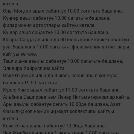
көтелә.
Олы Мәңгәр авыл сабантуе 10.00 сәгатьтә башлана.
Күңгәр авыл сабантуе 10.00 сәгатьтә башлана,
филармония артистлары кайтуы көтелә.
Күшәр авыл сабантуе 10.00 сәгатьтә башлана.
Югары Сәрдә авылында 30 июнь көнне кичке сабантуй
уза, башалана 17.00 сәгатьтә, филармония артистлары
кайтуы көтелә.
Ташчишмә авылы сабантуе 10.00 сәгатьтә башлана,
Эльвира Хайруллина кайта.
Иске Өҗем авылында 8 июль көнне авыл көне уза,
башлана 19.00 сәгатьтә.
Күлле Киме авыл сабантуе 11.00 сәгатьтә башлана,
Альбина Баширова һәм Ленар Нигъмәтҗановлар кайта.
Ары авылы сабантуе сәгать 10.00дә башлана, Азат
Фазылҗанов һәм аның иҗат коллективы кайтуы
көтелә.
Кече Әтнә авылы сабантуе 10.00дә башлана.
Яңа Җөлби авылында 1 июль көнне 17.00 сәгатьтә