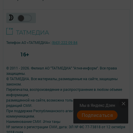
Телефон АО «ТАТМЕДИА»:
(843) 222 09 84
16+
© 2011 - 2026. Филиал АО "ТАТМЕДИА" "Атня-информ". Все права
защищены.
© ТАТМЕДИА. Все материалы, размещенные на сайте, защищены
законом.
Перепечатка, воспроизведение и распространение в любом объеме
информации,
размещенной на сайте, возможна только с письменного согласия
Мы в Яндекс Дзен
редакций СМИ.
При поддержке Республиканского агентства по печати и массовым
Подписаться
коммуникациям.
Наименование СМИ: Әтнә таңы
№ записи о регистрации СМИ, дата: ЭЛ № ФС 77-73818 от 12 октября
2018 года.