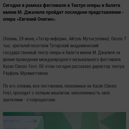
Сегодня в рамках фестиваля в Театре оперы и балета
имени М. Джалиля пройдет последнее представление -
опера «Евгений Онегин».
(Казань, 29 июня, «Татар-информ», Айгуль Мутыгуллина). Около 7
тыс. зрителей посетили Татарский академический
государственный театр оперы и балета имени М. Джалиля за
время проведения международного музыкального фестиваля
Kazan Classic Fest. Об этом сегодня рассказал директор театра
Рауфаль Мухаметзянов.
По его словам, все постановки, показанные на Kazan Classic
Fest, проходят с полным аншлагом: наполняемость зала
зрителями - стопроцентная.