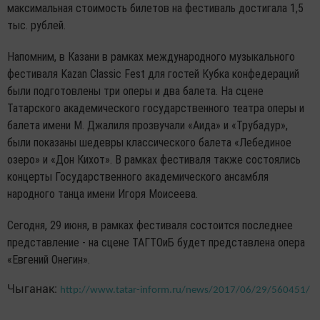
максимальная стоимость билетов на фестиваль достигала 1,5
тыс. рублей.
Напомним, в Казани в рамках международного музыкального
фестиваля Kazan Classic Fest для гостей Кубка конфедераций
были подготовлены три оперы и два балета. На сцене
Татарского академического государственного театра оперы и
балета имени М. Джалиля прозвучали «Аида» и «Трубадур»,
были показаны шедевры классического балета «Лебединое
озеро» и «Дон Кихот». В рамках фестиваля также состоялись
концерты Государственного академического ансамбля
народного танца имени Игоря Моисеева.
Сегодня, 29 июня, в рамках фестиваля состоится последнее
представление - на сцене ТАГТОиБ будет представлена опера
«Евгений Онегин».
Чыганак:
http://www.tatar-inform.ru/news/2017/06/29/560451/