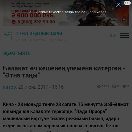
2
Автоматическое закрытие баннера через
ӘТНӘ ЯҢАЛЫКЛАРЫ
16+
"Әтнә таңы" газетасы - Әтнә районы
ҖӘМГЫЯТЬ
Һәлакәт өч кешенең үлеменә китергән -
"Әтнә таңы"
автор,
29 июнь 2017 - 16:16
1115
0
0
Кичә - 28 июньдә төнге 23 сәгать 15 минутта Зәй-Әлмәт
юлында юл һәлакәте теркәлде. "Лада Приора"
машинасын йөртүче тизлек режимын бозып, идарә
итүне югалта һәм каршы як полосага чыгып, бетон