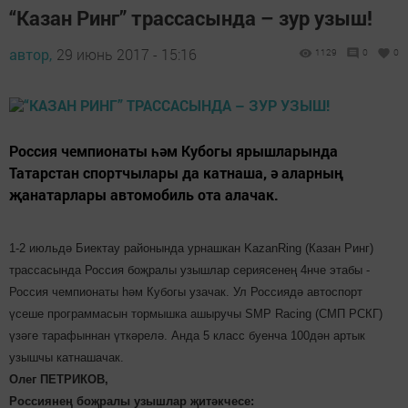
“Казан Ринг” трассасында – зур узыш!
автор,
29 июнь 2017 - 15:16
1129
0
0
Россия чемпионаты һәм Кубогы ярышларында
Татарстан спортчылары да катнаша, ә аларның
җанатарлары автомобиль ота алачак.
1-2 июльдә Биектау районында урнашкан KazanRing (Казан Ринг)
трассасында Россия боҗралы узышлар сериясенең 4нче этабы -
Россия чемпионаты һәм Кубогы узачак. Ул Россиядә автоспорт
үсеше программасын тормышка ашыручы SMP Racing (СМП РСКГ)
үзәге тарафыннан үткәрелә. Анда 5 класс буенча 100дән артык
узышчы катнашачак.
Олег ПЕТРИКОВ,
Россиянең боҗралы узышлар җитәкчесе: