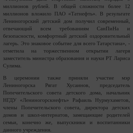
миллионов рублей. В общей сложности более 12
миллионов вложило ПАО «Татнефть». В результате
Лениногорский детский дом получил современный,
отвечающий всем требованиям СанПиНа и
безопасности, комфортный детский оздоровительный
лагерь. Это знаковое событие для всего Татарстана», -
отметила на торжественном открытии лагеря
заместитель министра образования и науки РТ Лариса
Сулима.
В церемонии также приняли участие мэр
Лениногорска Рягат Хусаинов, председатель
Попечительского совета детского дома, начальник
НГДУ «Лениногорскнефть» Рафаиль Нурмухаметов,
члены Попечительского совета, директора детских
домов и школ-интернатов, замещающие родителей
семьи, конечно же, выпускники и воспитанники
данного учреждения.