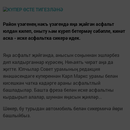
Район үзәгенең нәкъ үзәгендә яңа җәйгән асфальт
юлдан килеп, оныту һәм күреп бетермәү сәбәпле, кинәт
аска - иске асфальтка сикерә идек.
Яңа асфальт җәйгәндә, анысын соңыннан эшләрбез
дип калдырганнар күрәсең. Ниһаять чират аңа да
җитте. Юлчылар Совет урамының редакция
янәшәсендәге күпереннән Карл Маркс урамы белән
кисешкән чатка кадәрге араны асфальтлый
башладылар. Башта фреза белән иске асфальтны
кырдырып алалар, шуннан яңасын җәяләр...
Шөкер, бу турыдан автомобиль белән сикермичә йөри
башлыйбыз.