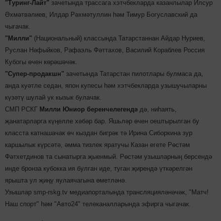
"Туринг-Лайт"
зачетында трассага хэтчбекларда казанлылар Илсур
Әхмәтвәлиев, Илдар Рәхмәтуллин һәм Тимур Богуславский да
чыгачак.
"Милли"
(Национальный) классында Татарстаннан Айдар Нуриев,
Руслан Нәфыйков, Рафаэль Фәттахов, Василий Кораблев Россия
Кубогы өчен көрәшәчәк.
"Супер-продакшн"
зачетында Татарстан пилотлары булмаса да,
анда куәтле седан, япон купесы һәм хэтчбекларда узышучыларны
күзәтү шулай ук кызык булачак.
СМП РСКГ
Милли Юниор беренчелегендә
дә, ниһаять,
җанатарларга күңелле хәбәр бар. Яшьләр өчен оештырылган бу
класста катнашачак өч кыздан бигрәк тә Ирина Сиборкина зур
каршылык күрсәтә, әмма тизлек яратучы Казан егете Рөстәм
Фәтхетдинов та сынатырга җыенмый. Рөстәм узышларның берсендә
инде бронза кубокка ия булган иде, туган җирендә үткәрелгән
ярышта ул җиңү яулаячагына өметләнә.
Узышлар smp-rskg.tv медиапорталында трансляцияләнәчәк, "Матч!
Наш спорт" һәм "Авто24" телеканалларында эфирга чыгачак.