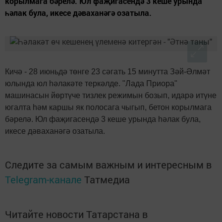
корылмага бәрелә. Юл фаҗигасендә 3 кеше урында
һәлак була, икесе дәваханәгә озатыла.
Кичә - 28 июньдә төнге 23 сәгать 15 минутта Зәй-Әлмәт
юлында юл һәлакәте теркәлде. "Лада Приора"
машинасын йөртүче тизлек режимын бозып, идарә итүне
югалта һәм каршы як полосага чыгып, бетон корылмага
бәрелә. Юл фаҗигасендә 3 кеше урында һәлак була,
икесе дәваханәгә озатыла.
Следите за самым важным и интересным в
Telegram-канале
Татмедиа
Читайте новости Татарстана в