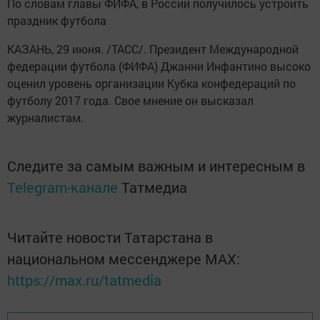
По словам главы ФИФА, в России получилось устроить
праздник футбола
КАЗАНЬ, 29 июня. /ТАСС/. Президент Международной
федерации футбола (ФИФА) Джанни Инфантино высоко
оценил уровень организации Кубка конфедераций по
футболу 2017 года. Свое мнение он высказал
журналистам.
Следите за самым важным и интересным в
Telegram-канале
Татмедиа
Читайте новости Татарстана в
национальном мессенджере MАХ:
https://max.ru/tatmedia