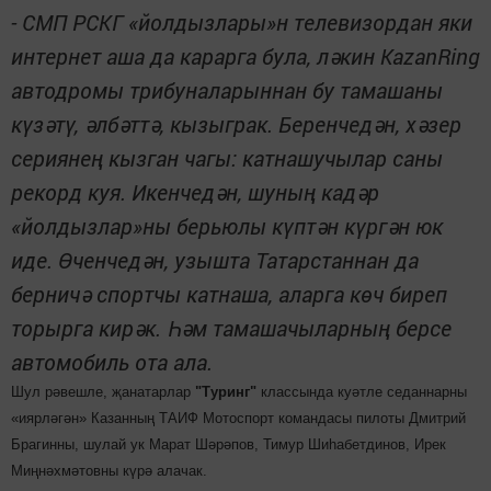
- СМП РСКГ «йолдызлары»н телевизордан яки
интернет аша да карарга була, ләкин KazanRing
автодромы трибуналарыннан бу тамашаны
күзәтү, әлбәттә, кызыграк. Беренчедән, хәзер
сериянең кызган чагы: катнашучылар саны
рекорд куя. Икенчедән, шуның кадәр
«йолдызлар»ны берьюлы күптән күргән юк
иде. Өченчедән, узышта Татарстаннан да
берничә спортчы катнаша, аларга көч биреп
торырга кирәк. Һәм тамашачыларның берсе
автомобиль ота ала.
Шул рәвешле, җанатарлар
"Туринг"
классында куәтле седаннарны
«иярләгән» Казанның ТАИФ Мотоспорт командасы пилоты Дмитрий
Брагинны, шулай ук Марат Шәрәпов, Тимур Шиһабетдинов, Ирек
Миңнәхмәтовны күрә алачак.