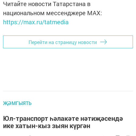
Читайте новости Татарстана в
национальном мессенджере MАХ:
https://max.ru/tatmedia
Перейти на страницу новости
ҖӘМГЫЯТЬ
Юл-транспорт һәлакәте нәтиҗәсендә
ике хатын-кыз зыян күргән