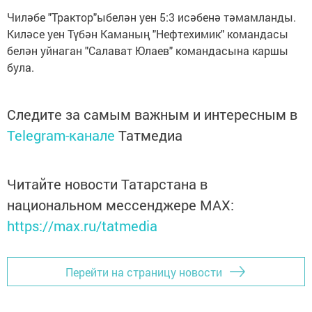
Чиләбе "Трактор"ыбелән уен 5:3 исәбенә тәмамланды.
Киләсе уен Түбән Каманың "Нефтехимик" командасы
белән уйнаган "Салават Юлаев" командасына каршы
була.
Следите за самым важным и интересным в
Telegram-канале
Татмедиа
Читайте новости Татарстана в
национальном мессенджере MАХ:
https://max.ru/tatmedia
Перейти на страницу новости