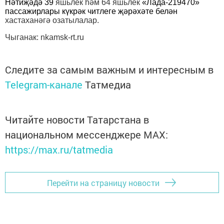
Нәтиҗәдә 39
яшьлек һәм 64 яшьлек
«Лада-219470»
пассажирлары күкрәк читлеге җәрәхәте белән
хастаханәгә озатылалар.
Чыганак: nkamsk-rt.ru
Следите за самым важным и интересным в
Telegram-канале
Татмедиа
Читайте новости Татарстана в
национальном мессенджере MАХ:
https://max.ru/tatmedia
Перейти на страницу новости