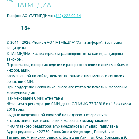
Телефон АО «ТАТМЕДИА»:
(843) 222 09 84
16+
© 2011 - 2026. Филиал АО "ТАТМЕДИА" "Атня-информ". Все права
защищены.
© ТАТМЕДИА. Все материалы, размещенные на сайте, защищены
законом.
Перепечатка, воспроизведение и распространение в любом объеме
информации,
размещенной на сайте, возможна только с письменного согласия
редакций СМИ.
При поддержке Республиканского агентства по печати и массовым
коммуникациям.
Наименование СМИ: Әтнә таңы
№ записи о регистрации СМИ, дата: ЭЛ № ФС 77-73818 от 12 октября
2018 года.
выдано Федеральной службой по надзору в сфере связи,
информационных технологий и массовых коммуникаций
ФИО главного редактора: Мухамедзянова Гульнар Равилевна
Адрес редакции: 422750, Российская Федерация, Республика
Татарстан, Атнинский район, с. Большая Атня, ул. Октябрьская, д.9.