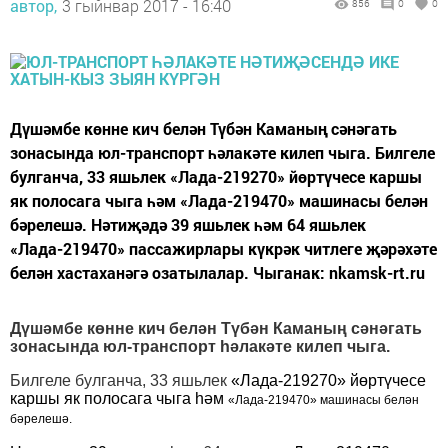
автор,
3 гыйнвар 2017 - 16:40
856
0
0
Дүшәмбе көнне кич белән Түбән Каманың сәнәгать
зонасында юл-транспорт һәлакәте килеп чыга. Билгеле
булганча, 33 яшьлек «Лада-219270» йөртүчесе каршы
як полосага чыга һәм «Лада-219470» машинасы белән
бәрелешә. Нәтиҗәдә 39 яшьлек һәм 64 яшьлек
«Лада-219470» пассажирлары күкрәк читлеге җәрәхәте
белән хастаханәгә озатылалар. Чыганак: nkamsk-rt.ru
Дүшәмбе көнне кич белән Түбән Каманың сәнәгать
зонасында юл-транспорт һәлакәте килеп чыга.
Билгеле булганча, 33 яшьлек
«Лада-219270» йөртүчесе
каршы як полосага чыга һәм
«Лада-219470» машинасы белән
бәрелешә.