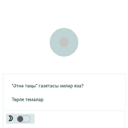
"Әтнә таңы" газетасы ниләр яза?
Төрле темалар