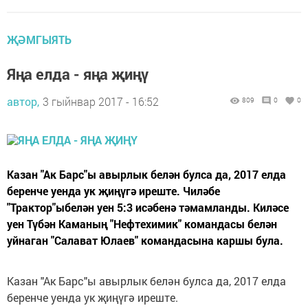
ҖӘМГЫЯТЬ
Яңа елда - яңа җиңү
автор,
3 гыйнвар 2017 - 16:52
809
0
0
Казан "Ак Барс"ы авырлык белән булса да, 2017 елда
беренче уенда ук җиңүгә иреште. Чиләбе
"Трактор"ыбелән уен 5:3 исәбенә тәмамланды. Киләсе
уен Түбән Каманың "Нефтехимик" командасы белән
уйнаган "Салават Юлаев" командасына каршы була.
Казан "Ак Барс"ы авырлык белән булса да, 2017 елда
беренче уенда ук җиңүгә иреште.