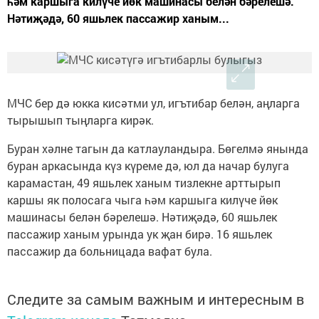
һәм каршыга килүче йөк машинасы белән бәрелешә.
Нәтиҗәдә, 60 яшьлек пассажир ханым...
МЧС бер дә юкка кисәтми ул, игътибар белән, аңларга
тырышып тыңларга кирәк.
Буран хәлне тагын да катлауландыра. Бөгелмә янында
буран аркасында күз күреме дә, юл да начар булуга
карамастан, 49 яшьлек ханым тизлекне арттырып
каршы як полосага чыга һәм каршыга килүче йөк
машинасы белән бәрелешә. Нәтиҗәдә, 60 яшьлек
пассажир ханым урында ук җан бирә. 16 яшьлек
пассажир да больницада вафат була.
Следите за самым важным и интересным в