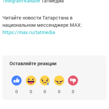
Telegram-канале
Татмедиа
Читайте новости Татарстана в
национальном мессенджере MАХ:
https://max.ru/tatmedia
Оставляйте реакции
0
0
0
0
0