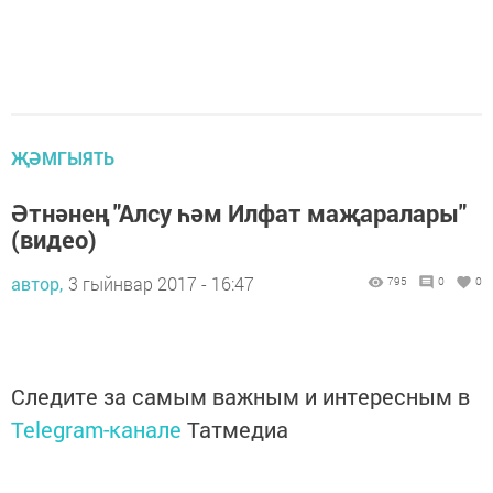
ҖӘМГЫЯТЬ
Әтнәнең "Алсу һәм Илфат маҗаралары"
(видео)
автор,
3 гыйнвар 2017 - 16:47
795
0
0
Следите за самым важным и интересным в
Telegram-канале
Татмедиа