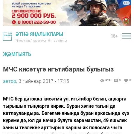
ӘТНӘ ЯҢАЛЫКЛАРЫ
16+
"Әтнә таңы" газетасы - Әтнә районы
ҖӘМГЫЯТЬ
МЧС кисәтүгә игътибарлы булыгыз
автор,
3 гыйнвар 2017 - 17:15
929
0
0
МЧС бер дә юкка кисәтми ул, игътибар белән, аңларга
тырышып тыңларга кирәк. Буран хәлне тагын да
катлауландыра. Бөгелмә янында буран аркасында күз
күреме дә, юл да начар булуга карамастан, 49 яшьлек
ханым тизлекне арттырып каршы як полосага чыга