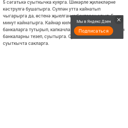
5 сәгатькә суыткычка куярга. Шикәрле җиләкләрне
кәстрүлгә бушатырга. Сүлпән утта кайнатып
чыгарырга да, өстенә җыелган күбекләрен алып, 5
Мы в Яндекс Дзен
минут кайнатырга. Кайнар килеш стерильләштерелгән
банкаларга тутырып, капкачларга. Капкачлы ягы белән
Подписаться
банкаларны тезеп, суытырга. Суынганнан соң
суыткычта сакларга.
×××××
1 литрлы банкага 750 г кара җиләк, 150 г шикәр комы
кирәк. Кара җиләкне яхшылап юарга, суын
саркытырга. Банкаларга җиләкне шикәр комы белән
аралаштырып тутырырга. Банканы капкачлап, сулы
ваннада суы кайнап чыкканнан соң 8 минут чамасы
стерильләштерергә.
Икенче ысул. 1 литрлы банкага 850 г җиләк. Кара
җиләкне яхшылап юарга, суын саркытырга. Алдан
әзерләп куелган банкага 850 грамм җиләк кереп