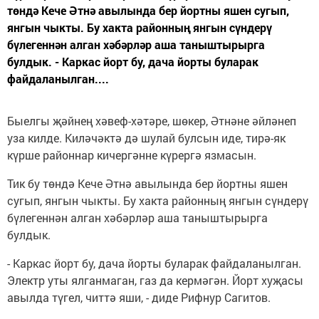
төндә Кече Әтнә авылында бер йортны яшен сугып,
янгын чыкты. Бу хакта районның янгын сүндерү
бүлегеннән алган хәбәрләр аша таныштырырга
булдык. - Каркас йорт бу, дача йорты буларак
файдаланылган....
Быелгы җәйнең хәвеф-хәтәре, шөкер, Әтнәне әйләнеп
уза килде. Киләчәктә дә шулай булсын иде, тирә-як
күрше районнар кичергәнне күрергә язмасын.
Тик бу төндә Кече Әтнә авылында бер йортны яшен
сугып, янгын чыкты. Бу хакта районның янгын сүндерү
бүлегеннән алган хәбәрләр аша таныштырырга
булдык.
- Каркас йорт бу, дача йорты буларак файдаланылган.
Электр уты ялганмаган, газ да кермәгән. Йорт хуҗасы
авылда түгел, читтә яши, - диде Рифнур Сагитов.