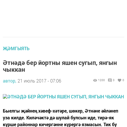
ҖӘМГЫЯТЬ
Әтнәдә бер йортны яшен сугып, янгын
чыккан
автор,
21 июль 2017 - 07:06
1200
0
0
Быелгы җәйнең хәвеф-хәтәре, шөкер, Әтнәне әйләнеп
уза килде. Киләчәктә дә шулай булсын иде, тирә-як
күрше районнар кичергәнне күрергә язмасын. Тик бу