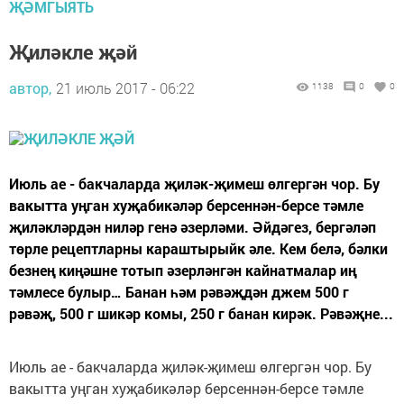
ҖӘМГЫЯТЬ
Җиләкле җәй
автор,
21 июль 2017 - 06:22
1138
0
0
Июль ае - бакчаларда җиләк-җимеш өлгергән чор. Бу
вакытта уңган хуҗабикәләр берсеннән-берсе тәмле
җиләкләрдән ниләр генә әзерләми. Әйдәгез, бергәләп
төрле рецептларны караштырыйк әле. Кем белә, бәлки
безнең киңәшне тотып әзерләнгән кайнатмалар иң
тәмлесе булыр… Банан һәм рәвәҗдән джем 500 г
рәвәҗ, 500 г шикәр комы, 250 г банан кирәк. Рәвәҗне...
Июль ае - бакчаларда җиләк-җимеш өлгергән чор. Бу
вакытта уңган хуҗабикәләр берсеннән-берсе тәмле