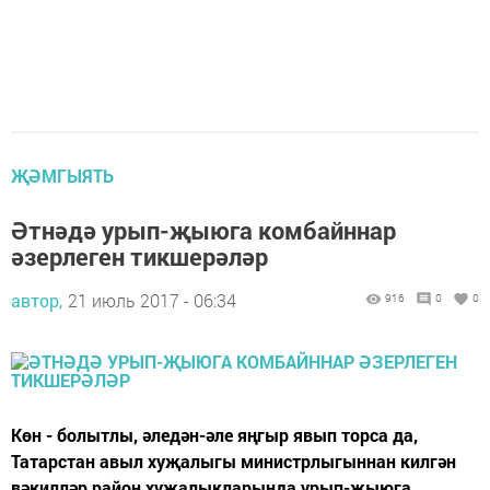
ҖӘМГЫЯТЬ
Әтнәдә урып-җыюга комбайннар
әзерлеген тикшерәләр
автор,
21 июль 2017 - 06:34
916
0
0
Көн - болытлы, әледән-әле яңгыр явып торса да,
Татарстан авыл хуҗалыгы министрлыгыннан килгән
вәкилләр район хуҗалыкларында урып-җыюга