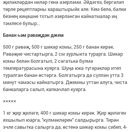
җиләкләрдән ниләр генә әзерләми. Әйдәгез, бергәләп
төрле рецептларны караштырыйк әле. Кем белә, бәлки
безнең киңәшне тотып әзерләнгән кайнатмалар иң
тәмлесе булыр…
Банан һәм рәвәҗдән джем
500 г рәвәҗ, 500 г шикәр комы, 250 г банан кирәк.
Рәвәҗне чистартырга, 2 см зурлыкта турарга. Шикәр
комы белән болгатып, 2 сәгатькә бүлмә
температурасына куярга. Шуңа юка түгәрәкләр итеп
туралган банан өстәргә. Болгатырга да сүлпән утта 3
минут чамасы кайнатырга. Джемны уттан алуга, чиста
банкаларга салып, капкачлап куярга.
×××××
1 кг җир җиләге, 400 г шикәр комы кирәк. Җир җиләген
яхшылып юарга, "күлмәкләрен" салдырырга. Тирән
эчле савытка салырга да, өстенә шикәр комы сибеп, 4-