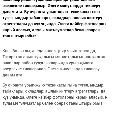
әзерлекне тикшерәләр. Әлеге минутларда тикшерү
дәвам итә. Бу очракта урып-җыю техникасы гына
түгел, ындыр табаклары, складлар, ашлык киптерү
агрегатлары да күз уңында. Әлегә кайбер фотоларны
карый аласыз, ә тулы мәгълүматлар белән соңрак
таныштырырбыз.
Көн - болытлы, әледән-әле яңгыр явып торса да,
Татарстан авыл хуҗалыгы министрлыгыннан килгән
вәкилләр район хуҗалыкларында урып-җыюга
әзерлекне тикшерәләр. Әлеге минутларда тикшерү
дәвам итә.
Бу очракта урып-җыю техникасы гына түгел, ындыр
табаклары, складлар, ашлык киптерү агрегатлары да
күз уңында. Әлегә кайбер фотоларны карый аласыз, ә
тулы мәгълүматлар белән соңрак таныштырырбыз.