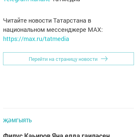
Читайте новости Татарстана в
национальном мессенджере MАХ:
https://max.ru/tatmedia
Перейти на страницу новости
ҖӘМГЫЯТЬ
Филүс Каһиров Яңа елда гаиләсен