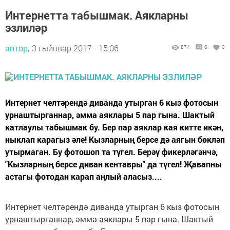
Интернетта табышмак. Аякларны
эзлиләр
автор,
3 гыйнвар 2017 - 15:06
874
0
0
Интернет челтәрендә диванда утырган 6 кыз фотосын
урнаштырганнар, әмма аяклары 5 пар гына. Шактый
катлаулы табышмак бу. Бер пар аяклар кая китте икән,
ныклап карагыз әле! Кызларның берсе дә аягын бөкләп
утырмаган. Бу фотошоп та түгел. Берәү фикерләгәнчә,
"Кызларның берсе диван кентавры" да түгел! Җавапны
астагы фотодан карап аңлый аласыз....
Интернет челтәрендә диванда утырган 6 кыз фотосын
урнаштырганнар, әмма аяклары 5 пар гына. Шактый