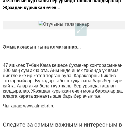
акча белән куртканы бер урында ташлап калдыралар.
Җәзадан курыккан өчен...
Әмма акчасын гына алмаганнар...
47 яшьлек Түбән Кама кешесе букмекер конторасыннан
100 мең сум акча ота. Аны инде ишек төбендә үк явыз
ниятле ике ир көтеп торган була. Каракларны бик тиз
тоткарлыйлар. Бу кадәр табыш хуҗасына барыбер кире
кайта. Алар акча белән куртканы бер урында ташлап
калдыралар. Җәзадан курыккан өчен моңа барсалар да,
аларга карата җинаять эше барыбер ачылган.
Чыганак: www.almet-rt.ru
Следите за самым важным и интересным в