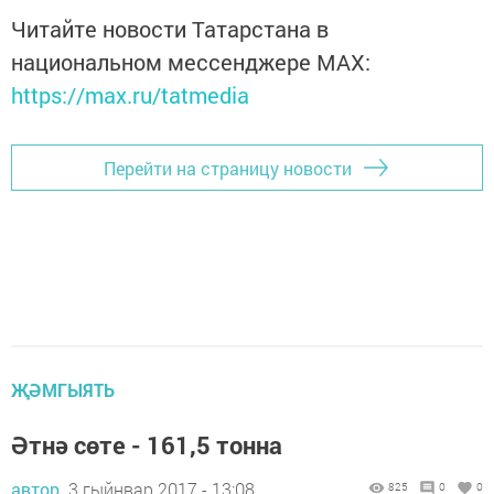
Читайте новости Татарстана в
национальном мессенджере MАХ:
https://max.ru/tatmedia
Перейти на страницу новости
ҖӘМГЫЯТЬ
Әтнә сөте - 161,5 тонна
автор,
3 гыйнвар 2017 - 13:08
825
0
0