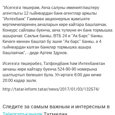
"Исегезгә төшерәм, Акча салуны иминиятләштерү
агентлыгы 12 гыйнвардан банк-агентлар аркылы
"Интехбанк" Гаммәви акционерлык җәмгыяте
кертемчеләренең акчаларын кире кайтара башлаячак.
Конкурс сайлавы буенча, акча түләүне өч банк тормышка
ашырачак: Саклык банкы, ВТБ 24 и "Ак Барс" банкы.
Кичәге көннән башлап бу эшне "Ак барс" банкы, ә 4
гыйнвардан калган банклар тормышка ашыра
башлаячак", - диде Артем Здунов.
Исегезгә төшерәбез, Татфондбанк һәм Интехбанктан
акчаны кире кайтару буенча 524-90-90 номерына
шалтыртып белешеп була. Ул иртәге 8:00 дән кичке
20:00 кадәр эшли.
http://tatar-inform.tatar/news/2017/01/03/132574/
Следите за самым важным и интересным в
Telegram-канале
Татмедиа