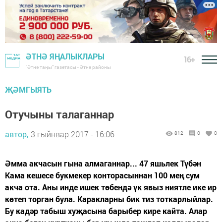
ӘТНӘ ЯҢАЛЫКЛАРЫ
16+
"Әтнә таңы" газетасы - Әтнә районы
ҖӘМГЫЯТЬ
Отучыны талаганнар
автор,
3 гыйнвар 2017 - 16:06
812
0
0
Әмма акчасын гына алмаганнар... 47 яшьлек Түбән
Кама кешесе букмекер конторасыннан 100 мең сум
акча ота. Аны инде ишек төбендә үк явыз ниятле ике ир
көтеп торган була. Каракларны бик тиз тоткарлыйлар.
Бу кадәр табыш хуҗасына барыбер кире кайта. Алар