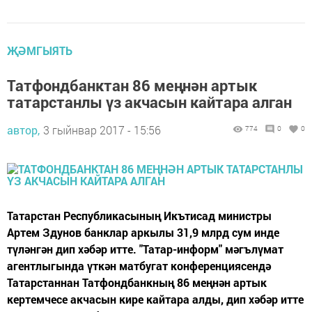
ҖӘМГЫЯТЬ
Татфондбанктан 86 меңнән артык
татарстанлы үз акчасын кайтара алган
автор,
3 гыйнвар 2017 - 15:56
774
0
0
Татарстан Республикасының Икътисад министры
Артем Здунов банклар аркылы 31,9 млрд сум инде
түләнгән дип хәбәр итте. "Татар-информ" мәгълүмат
агентлыгында үткән матбугат конференциясендә
Татарстаннан Татфондбанкның 86 меңнән артык
кертемчесе акчасын кире кайтара алды, дип хәбәр итте