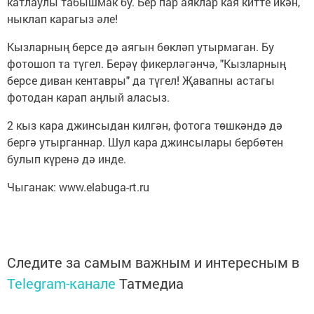
катлаулы табышмак бу. Бер пар аяклар кая китте икән,
ныклап карагыз әле!
Кызларның берсе дә аягын бөкләп утырмаган. Бу
фотошоп та түгел. Берәү фикерләгәнчә, "Кызларның
берсе диван кентавры" да түгел! Җавапны астагы
фотодан карап аңлый аласыз.
2 кыз кара джинсыдан килгән, фотога төшкәндә дә
бергә утырганнар. Шул кара джинсылары бербөтен
булып күренә дә инде.
Чыганак: www.elabuga-rt.ru
Следите за самым важным и интересным в
Telegram-канале
Татмедиа