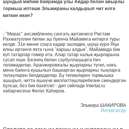
шундый мөһим бәйрәмдә улы Айдар белән авырлы
тормыш иптәше Эльмираны калдырып чит илгә
киткән икән?
- "Мирас" ансамбленең сәнгать җитәкчесе Рөстәм
Рахматуллин белән эш буенча Майамига китәргә туры
килде. 31е көнне соңга кадәр эшләдек, шуңа күрә Яңа
елны иртәнге якта гына "каршы алдык". Майамида бик
күп татарлар гомер итә. Алар татар халык җырларына
сусап яши. Безнең белән саубуллашырга һич
теләмәделәр. Аранжировкалы җырларны түгел, нәкъ
менә баянга кушылып башкарган җырларны тыңларга
теләүләрен белдерделәр. Бу теләкләрен тормышка
ашырып, читтә яшәүче милләттәшләребезне сөендергән
булсак, без бик бәхетле! - дип сөйләде Intertat.ru
хәбәрчесенә Филүс Каһиров.
Эльвира ШАКИРОВА
Интертат.ру