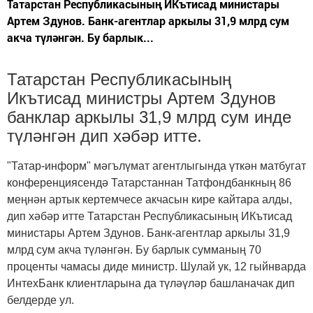
Татарстан Республикасының ИКътисад министары
Артем Здунов. Банк-агентлар аркылы 31,9 млрд сум
акча түләнгән. Бу барлык...
Татарстан Республикасының
Икътисад министры Артем Здунов
банклар аркылы 31,9 млрд сум инде
түләнгән дип хәбәр итте.
"Татар-информ" мәгълүмат агентлыгында үткән матбугат
конференциясендә Татарстаннан Татфондбанкның 86
меңнән артык кертемчесе акчасын кире кайтара алды,
дип хәбәр итте Татарстан Республикасының ИКътисад
министары Артем Здунов. Банк-агентлар аркылы 31,9
млрд сум акча түләнгән. Бу барлык сумманың 70
проценты чамасы диде министр. Шулай ук, 12 гыйнварда
ИнтехБанк клиентларына да түләүләр башланачак дип
белдерде ул.