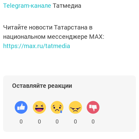
Telegram-канале
Татмедиа
Читайте новости Татарстана в
национальном мессенджере MАХ:
https://max.ru/tatmedia
Оставляйте реакции
0
0
0
0
0