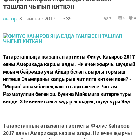
ташлап чыгып киткән
автор,
3 гыйнвар 2017 - 15:35
917
0
0
Татарстанның атказанган артисты Филүс Каһиров 2017
елны Америкада каршы алды. Ни өчен җырчы шундый
мөһим бәйрәмдә улы Айдар белән авырлы тормыш
иптәше Эльмираны калдырып чит илгә киткән икән? -
"Мирас" ансамбленең сәнгать җитәкчесе Рөстәм
Рахматуллин белән эш буенча Майамига китәргә туры
килде. 31е көнне соңга кадәр эшләдек, шуңа күрә Яңа...
Татарстанның атказанган артисты Филүс Каһиров
2017 елны Америкада каршы алды. Ни өчен җырчы