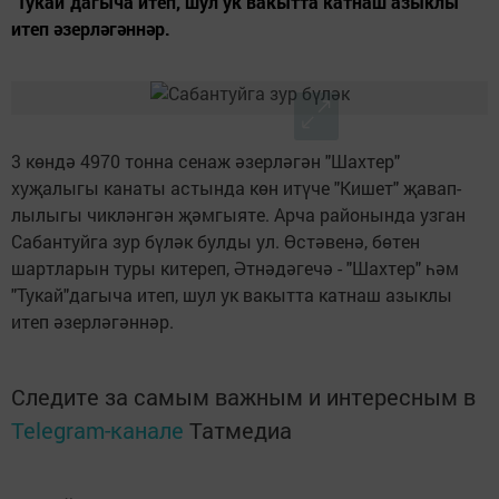
"Тукай"дагыча итеп, шул ук вакытта катнаш азыклы
итеп әзерләгәннәр.
3 көндә 4970 тонна сенаж әзерләгән "Шахтер"
хуҗалыгы канаты астында көн итүче "Кишет" җавап­
лылыгы чикләнгән җәмгыяте. Арча районында узган
Сабантуйга зур бүләк булды ул. Өстәвенә, бөтен
шартларын туры китереп, Әтнәдәгечә - "Шахтер" һәм
"Тукай"дагыча итеп, шул ук вакытта катнаш азыклы
итеп әзерләгәннәр.
Следите за самым важным и интересным в
Telegram-канале
Татмедиа