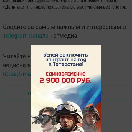
смешанной конструкции «Роланд» и летательном аппарате
«Дельталет», а также показательные выступления вертолетов.
Следите за самым важным и интересным в
Telegram-канале
Татмедиа
Читайте новости Татарстана в
национальном мессенджере MАХ:
https://max.ru/tatmedia
Перейти на страницу новости