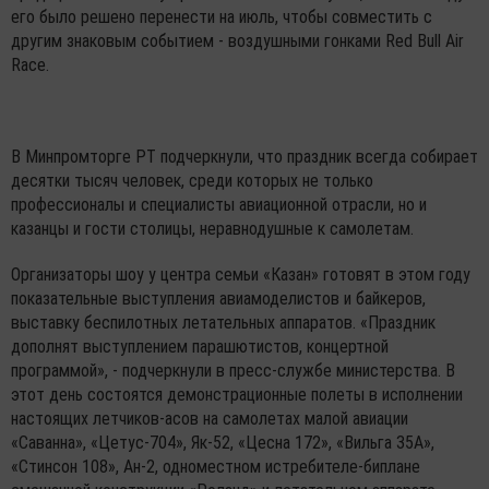
его было решено перенести на июль, чтобы совместить с
другим знаковым событием - воздушными гонками Red Bull Air
Race.
В Минпромторге РТ подчеркнули, что праздник всегда собирает
десятки тысяч человек, среди которых не только
профессионалы и специалисты авиационной отрасли, но и
казанцы и гости столицы, неравнодушные к самолетам.
Организаторы шоу у центра семьи «Казан» готовят в этом году
показательные выступления авиамоделистов и байкеров,
выставку беспилотных летательных аппаратов. «Праздник
дополнят выступлением парашютистов, концертной
программой», - подчеркнули в пресс-службе министерства. В
этот день состоятся демонстрационные полеты в исполнении
настоящих летчиков-асов на самолетах малой авиации
«Саванна», «Цетус-704», Як-52, «Цесна 172», «Вильга 35А»,
«Стинсон 108», Ан-2, одноместном истребителе-биплане