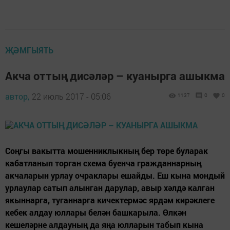
ҖӘМГЫЯТЬ
Акча оттың дисәләр – куанырга ашыкма
автор,
22 июль 2017 - 05:06
1137
0
0
Соңгы вакытта мошенниклыкның бер төре буларак
кабатланып торган схема буенча гражданнарның
акчаларын урлау очраклары ешайды. Еш кына мондый
ур­лау­­лар сатып алынган да­­рулар, авыр хәлдә калган
якыннарга, туганнарга кичектермәс ярдәм кирәклеге
кебек алдау юллары белән башкарыла. Өлкән
кешеләрне алдауның да яңа юлларын табып кына