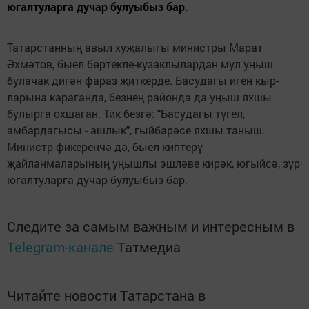
югалтуларга дучар булуыбыз бар.
Татарстанның авыл хуҗалыгы министры Марат
Әхмәтов, быел бөртекле-кузаклылардан мул уңыш
булачак дигән фараз җиткерде. Басудагы иген кыр­
ларына караганда, безнең районда да уңыш яхшы
булырга охшаган. Тик безгә: "Басудагы түгел,
амбардагысы - ашлык", гыйбарәсе яхшы таныш.
Министр фикеренчә дә, быел киптерү
җайланмаларының уңышлы эшләве кирәк, югыйсә, зур
югалтуларга дучар булуыбыз бар.
Следите за самым важным и интересным в
Telegram-канале
Татмедиа
Читайте новости Татарстана в