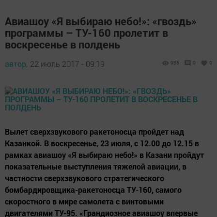
Авиашоу «Я выбираю небо!»: «гвоздь»
программы – ТУ-160 пролетит в
воскресенье в полдень
автор,
22 июль 2017 - 09:19
985
0
0
Вылет сверхзвукового ракетоносца пройдет над
Казанкой. В воскресенье, 23 июля, с 12.00 до 12.15 в
рамках авиашоу «Я выбираю небо!» в Казани пройдут
показательные выступления тяжелой авиации, в
частности сверхзвукового стратегического
бомбардировщика-ракетоносца ТУ-160, самого
скоростного в мире самолета с винтовыми
двигателями ТУ-95. «Грандиозное авиашоу впервые