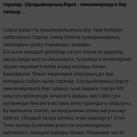
торалар. Шундыйларның берсе - пенсионерларга бер
тапкыр...
Соңгы вакытта мошенниклыкның бер төре буларак
кабатланып торган схема буенча гражданнарның
акчаларын урлау очраклары ешайды.
Еш кына мондый ур­лау­­лар сатып алынган да­­рулар,
авыр хәлдә калган якыннарга, туганнарга кичектермәс
ярдәм кирәклеге кебек алдау юллары белән
башкарыла. Өлкән кешеләрне алдауның да яңа
юлларын табып кына торалар. Шундыйларның берсе -
пенсионерларга бер тапкыр гына бирелә торган 900
мең сум күләмендә акчалата ярдәм, яки 1300 сум
күләмендә пенсиягә өстәмә акча турындагы уйдырма.
Бу капкынга эләгеп, акчаларыннан колак кагучылар
байтак. Мондый хәлдә калмас өчен нишләргә? Әтнә
Эчке эшләр бүлегенең участок инспекторлары
җитәкчесе, полиция майоры Фәнис Низамиев чит-ят