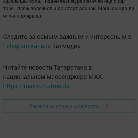
җыелышы була. Тиздән безнең район өчен яңа спорт
төре - пляж волейболы да старт алачак. Монысында да
өлкәннәр ярыша.
Следите за самым важным и интересным в
Telegram-канале
Татмедиа
Читайте новости Татарстана в
национальном мессенджере MАХ:
https://max.ru/tatmedia
Перейти на страницу новости