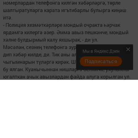
номерлардан телефонга килгән хәбәрләргә, төрле
шалтыратуларга карата игътибарлы булырга киңәш
итә.
- Полиция хезмәткәрләре мондый очракта һәрчак
ярдәмгә килергә әзер. Әмма авыз пешкәнче, мондый
хәлне булдыр­мый калу яхшырак, - ди ул.
Мәсәлән, сезнең телефонга зур гына отыш алдыгыз
Мы в Яндекс Дзен
дип хәбәр килде, ди. Тик аны алу өчен комиссия
Подписаться
чыгымнарын түләргә кирәк. Шатланырга ашыкмагыз -
бу ялган. Куанычыннан нишләргә белмичә, уяулыкны
югалткан ачык авызлардан файда алуга корылган ул.
Сездә төрле бозым бар дигән хәбәрне дә чынга ала
күрмәгез. Туганнарга акча кирәк дип хәбәр килсә, иң
башта шалтыратып, якыннарыгызның үзләре белән
сөйләшегез. Алдалауның тагын бер төре - онлайн алдау.
Интернет аша дусларыгызның битеннән кереп, акча
сорап язган хәбәр турында сүз. Берүк ышанмагыз, дус­
тыгыз эше түгел, шул ук мошенниклар капкыны бу.
Телефонга җибәрелгән ссылка аша кереп карау да