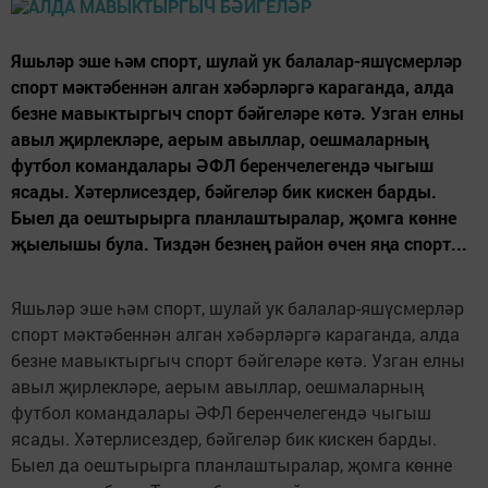
Яшьләр эше һәм спорт, шулай ук балалар-яшүсмерләр
спорт мәктәбеннән алган хәбәрләргә караганда, алда
безне мавыктыргыч спорт бәйгеләре көтә. Узган елны
авыл җирлекләре, аерым авыллар, оешмаларның
футбол командалары ӘФЛ беренчелегендә чыгыш
ясады. Хәтерлисездер, бәйгеләр бик кискен барды.
Быел да оештырырга планлаштыралар, җомга көнне
җыелышы була. Тиздән безнең район өчен яңа спорт...
Яшьләр эше һәм спорт, шулай ук балалар-яшүсмерләр
спорт мәктәбеннән алган хәбәрләргә караганда, алда
безне мавыктыргыч спорт бәйгеләре көтә. Узган елны
авыл җирлекләре, аерым авыллар, оешмаларның
футбол командалары ӘФЛ беренчелегендә чыгыш
ясады. Хәтерлисездер, бәйгеләр бик кискен барды.
Быел да оештырырга планлаштыралар, җомга көнне