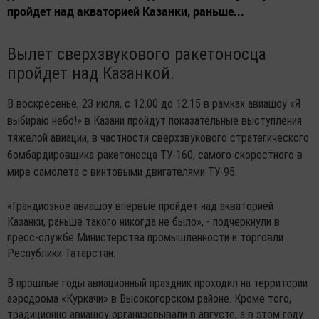
пройдет над акваторией Казанки, раньше...
Вылет сверхзвукового ракетоносца
пройдет над Казанкой.
В воскресенье, 23 июля, с 12.00 до 12.15 в рамках авиашоу «Я
выбираю небо!» в Казани пройдут показательные выступления
тяжелой авиации, в частности сверхзвукового стратегического
бомбардировщика-ракетоносца ТУ-160, самого скоростного в
мире самолета с винтовыми двигателями ТУ-95.
«Грандиозное авиашоу впервые пройдет над акваторией
Казанки, раньше такого никогда не было», - подчеркнули в
пресс-службе Министерства промышленности и торговли
Республики Татарстан.
В прошлые годы авиационный праздник проходил на территории
аэродрома «Куркачи» в Высокогорском районе. Кроме того,
традиционно авиашоу организовывали в августе, а в этом году