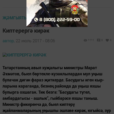
ҖӘМГЫЯТЬ
Киптерергә кирәк
автор,
22 июль 2017 - 08:06
1111
0
0
Татарстанның авыл хуҗалыгы министры Марат
Әхмәтов, быел бөртекле-кузаклылардан мул уңыш
булачак дигән фараз җиткерде. Басудагы иген кыр­
ларына караганда, безнең районда да уңыш яхшы
булырга охшаган. Тик безгә: "Басудагы түгел,
амбардагысы - ашлык", гыйбарәсе яхшы таныш.
Министр фикеренчә дә, быел киптерү
җайланмаларының уңышлы эшләве кирәк, югыйсә, зур