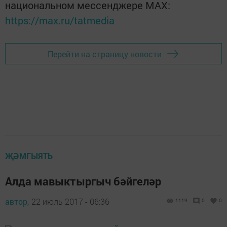
национальном мессенджере MАХ:
https://max.ru/tatmedia
Перейти на страницу новости
ҖӘМГЫЯТЬ
Алда мавыктыргыч бәйгеләр
автор,
22 июль 2017 - 06:36
1119
0
0