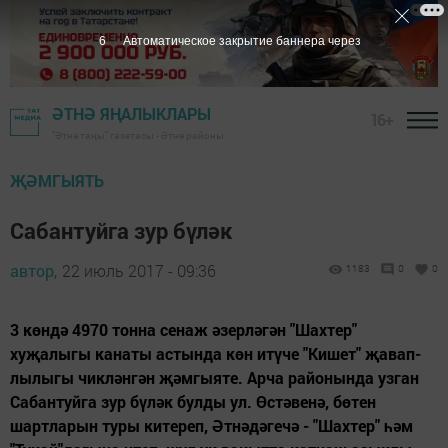
5
Автоматическое закрытие баннера через
ӘТНӘ ЯҢАЛЫКЛАРЫ
16+
"Әтнә таңы" газетасы - Әтнә районы
ҖӘМГЫЯТЬ
Сабантуйга зур бүләк
автор,
22 июль 2017 - 09:36
1183
0
0
3 көндә 4970 тонна сенаж әзерләгән "Шахтер"
хуҗалыгы канаты астында көн итүче "Кишет" җавап­
лылыгы чикләнгән җәмгыяте. Арча районында узган
Сабантуйга зур бүләк булды ул. Өстәвенә, бөтен
шартларын туры китереп, Әтнәдәгечә - "Шахтер" һәм