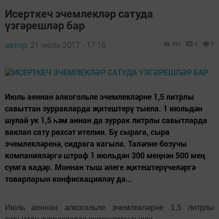
Исерткеч эчемлекләр сатуда
үзгәрешләр бар
автор,
21 июль 2017 - 17:16
954
0
0
Июль аеннан алкогольле эчемлекләрне 1,5 литрлы
савыттан зурракларда җитештерү тыела. 1 июльдән
шулай ук 1,5 һәм аннан да зуррак литрлы савытларда
ваклап сату рөхсәт ителми. Бу сырага, сыра
эчемлекләренә, сидрага кагыла. Таләпне бозучы
компанияләргә штраф 1 июльдән 300 меңнән 500 мең
сумга кадәр. Моннан тыш әлеге җитештерүчеләргә
товарларын конфискацияләү дә...
Июль аеннан алкогольле эчемлекләрне 1,5 литрлы