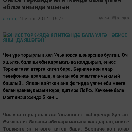
әбисе янында яшәгән
автор,
21 июль 2017 - 15:27
993
0
0
Чәч үрә торырлык хәл Ульяновск шәһәрендә булган. Өч
яшьлек баланы әби карамагына калдырып, әнисе
Төркиягә ял итәргә китеп бара. Берничә көн алар
телефоннан аралаша, ә аннан әби элемтәгә чыкмый
башлый… Ялдан кайткан ана фатирда үлгән әби мәете
белән үзенең кызын күрә, дип яза Лайф. Кечкенә бала
мәет янәшәсендә 5 көн...
Чәч үрә торырлык хәл Ульяновск шәһәрендә булган.
Өч яшьлек баланы әби карамагына калдырып, әнисе
Төркиягә ял итәргә китеп бара. Берничә көн алар