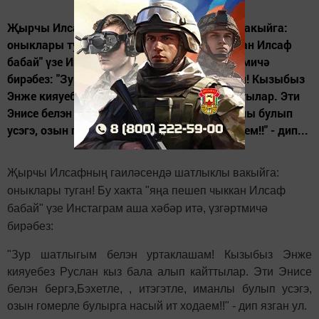
Җырчы Илсафның гаиләсендә шатлыклы вакыйга:
оныклары туган! Бу хакта "яңа пешеп чыккан Илсаф
бабай" үзе Инстаграм аша хәбәр итә, үзгәртмичә
бирәбез: "Зур шатлыгым белэн уртаклашам! Кызыбыз
Энже кияуебез Руслан кыз бала алып кайттылар. Эти
Энисе белэн бергэ,Бэхетле, , итэгэтле, иманлы булып
усэгэ, озын гомерле булырга насый ит ходаем!!" - дип...
Җырчы Илсафның гаиләсендә шатлыклы вакыйга:
оныклары туган! Бу хакта "яңа пешеп чыккан Илсаф
бабай" үзе Инстаграм аша хәбәр итә, үзгәртмичә
бирәбез:
"Зур шатлыгым белэн уртаклашам! Кызыбыз Энже
кияуебез Руслан кыз бала алып кайттылар. Эти Энисе
белэн бергэ,Бэхетле, , итэгэтле, иманлы булып усэгэ,
озын гомерле булырга насый ит ходаем!!" - дип язган ул.