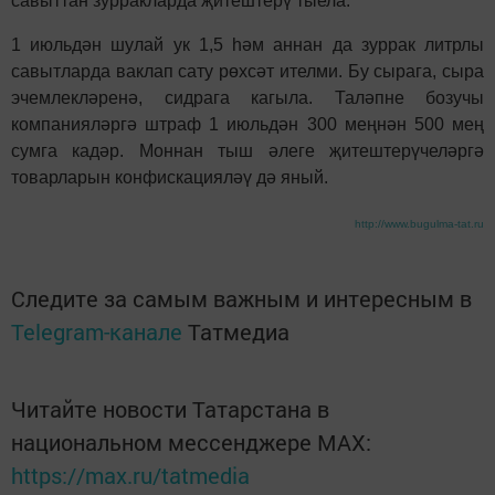
савыттан зурракларда җитештерү тыела.
1 июльдән шулай ук 1,5 һәм аннан да зуррак литрлы
савытларда ваклап сату рөхсәт ителми. Бу сырага, сыра
эчемлекләренә, сидрага кагыла. Таләпне бозучы
компанияләргә штраф 1 июльдән 300 меңнән 500 мең
сумга кадәр. Моннан тыш әлеге җитештерүчеләргә
товарларын конфискацияләү дә яный.
http://www.bugulma-tat.ru
Следите за самым важным и интересным в
Telegram-канале
Татмедиа
Читайте новости Татарстана в
национальном мессенджере MАХ:
https://max.ru/tatmedia