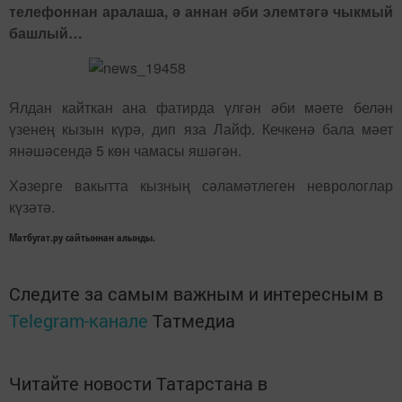
телефоннан аралаша, ә аннан әби элемтәгә чыкмый
башлый…
Ялдан кайткан ана фатирда үлгән әби мәете белән
үзенең кызын күрә, дип яза Лайф. Кечкенә бала мәет
янәшәсендә 5 көн чамасы яшәгән.
Хәзерге вакытта кызның сәламәтлеген неврологлар
күзәтә.
Матбугат.ру сайтыннан алынды.
Следите за самым важным и интересным в
Telegram-канале
Татмедиа
Читайте новости Татарстана в