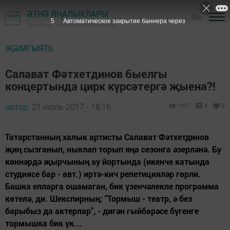
ӘТНӘ ЯҢАЛЫКЛАРЫ
16+
4
Автоматическое закрытие баннера через
"Әтнә таңы" газетасы - Әтнә районы
ҖӘМГЫЯТЬ
Салават Фәтхетдинов быелгы
концертында цирк күрсәтергә җыена?!
автор,
21 июль 2017 - 18:16
1027
0
0
Татарстанның халык артисты Салават Фәтхетдинов
җиң сызганып, ныклап торып яңа сезонга әзерләнә. Бу
көннәрдә җырчының ау йортында (икенче катында
студиясе бар - авт.) иртә-кич репетицияләр гөрли.
Башка елларга ошамаган, бик үзенчәлекле программа
көтелә, ди. Шекспирның: "Тормыш - театр, ә без
барыбыз да актерлар", - дигән гыйбарәсе бүгенге
тормышка бик үк...