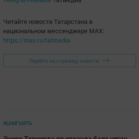
Читайте новости Татарстана в
национальном мессенджере MАХ:
https://max.ru/tatmedia
Перейти на страницу новости
ҖӘМГЫЯТЬ
Әнисе Төркиядә ял иткәндә бала үлгән