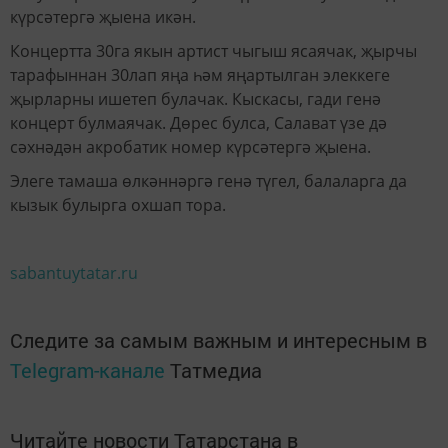
күрсәтергә җыена икән.
Концертта 30га якын артист чыгыш ясаячак, җырчы
тарафыннан 30лап яңа һәм яңартылган элеккеге
җырларны ишетеп булачак. Кыскасы, гади генә
концерт булмаячак. Дөрес булса, Салават үзе дә
сәхнәдән акробатик номер күрсәтергә җыена.
Элеге тамаша өлкәннәргә генә түгел, балаларга да
кызык булырга охшап тора.
sabantuytatar.ru
Следите за самым важным и интересным в
Telegram-канале
Татмедиа
Читайте новости Татарстана в