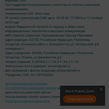
редакций СМИ.
При поддержке Республиканского агентства по печати и массовым
коммуникациям.
Наименование СМИ: Әтнә таңы
№ записи о регистрации СМИ, дата: ЭЛ № ФС 77-73818 от 12 октября
2018 года.
выдано Федеральной службой по надзору в сфере связи,
информационных технологий и массовых коммуникаций
ФИО главного редактора: Мухамедзянова Гульнар Равилевна
Адрес редакции: 422750, Российская Федерация, Республика
Татарстан, Атнинский район, с. Большая Атня, ул. Октябрьская, д.9.
помещение 4.
Адрес учредителя: 420066, Российская Федерация, Республика
Татарстан, Г.Казань, ул.Декабристов, д.2
Телефон редакции: 8 (84369) 2-11-33; 2-11-34; 2-11-32.
Электронная почта редакции: atnatani@mail.ru
Для сообщений о фактах коррупции atnatani@maiil.ru
Учредитель СМИ: АО «ТАТМЕДИА»
Антикоррупционная политика
АО «ТАТМЕДИА» использует «cookie»
для персонализации сервисов и
Мы в Яндекс Дзен
удобства пользователей сайтом.
Использование «cookie» можно отменить в настройках браузера.
Подписаться
Политика конфиденциальности