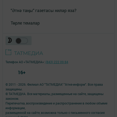
"Әтнә таңы" газетасы ниләр яза?
Төрле темалар
Телефон АО «ТАТМЕДИА»:
(843) 222 09 84
16+
© 2011 - 2026. Филиал АО "ТАТМЕДИА" "Атня-информ". Все права
защищены.
© ТАТМЕДИА. Все материалы, размещенные на сайте, защищены
законом.
Перепечатка, воспроизведение и распространение в любом объеме
информации,
размещенной на сайте, возможна только с письменного согласия