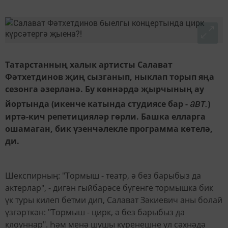
Татарстанның халык артисты Салават
Фәтхетдинов җиң сызганып, ныклап торып яңа
сезонга әзерләнә. Бу көннәрдә җырчының ау
авт.
йортында (икенче катында студиясе бар -
)
иртә-кич репетицияләр гөрли. Башка елларга
ошамаган, бик үзенчәлекле программа көтелә,
ди.
Шекспирның: "Тормыш - театр, ә без барыбыз да
актерлар", - дигән гыйбарәсе бүгенге тормышка бик
үк туры килеп бетми дип, Салават Зәкиевич аны болай
үзгәрткән: "Тормыш - цирк, ә без барыбыз да
клоуннар". Һәм менә шушы күренешне ул сәхнәдә