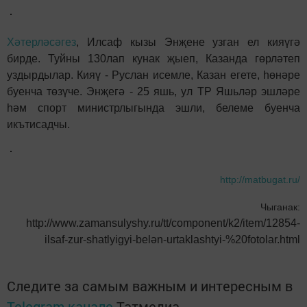
Хәтерләсәгез
, Илсаф кызы Энҗене узган ел кияүгә
бирде. Туйны 130лап кунак җыеп, Казанда гөрләтеп
уздырдылар. Кияү - Руслан исемле, Казан егете, һөнәре
буенча төзүче. Энҗегә - 25 яшь, ул ТР Яшьләр эшләре
һәм спорт министрлыгында эшли, белеме буенча
икътисадчы.
http://matbugat.ru/
Чыганак:
http://www.zamansulyshy.ru/tt/component/k2/item/12854-
ilsaf-zur-shatlyigyi-belәn-urtaklashtyi-%20fotolar.html
Следите за самым важным и интересным в
Telegram-канале
Татмедиа