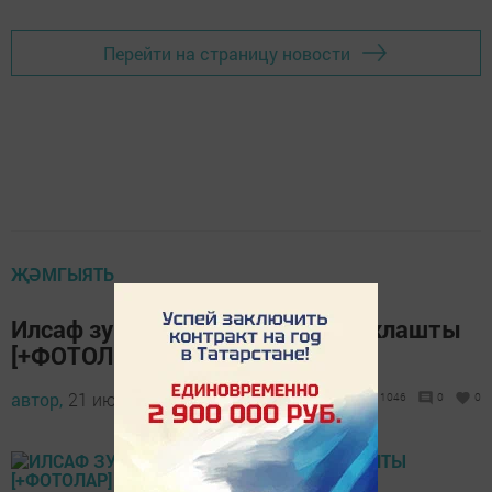
Перейти на страницу новости
ҖӘМГЫЯТЬ
Илсаф зур шатлыгы белән уртаклашты
[+ФОТОЛАР]
автор,
21 июль 2017 - 16:06
1046
0
0