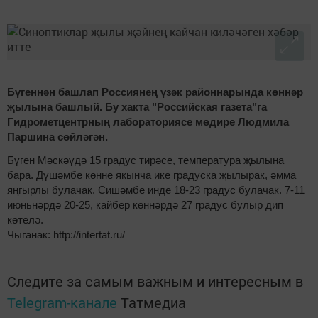
Бүгеннән башлап Россиянең үзәк районнарында көннәр
җылына башлый. Бу хакта "Российская газета"га
Гидрометцентрның лабораториясе мөдире Людмила
Паршина сөйләгән.
Бүген Мәскәүдә 15 градус тирәсе, температура җылына
бара. Дүшәмбе көнне якынча ике градуска җылырак, әмма
яңгырлы булачак. Сишәмбе инде 18-23 градус булачак. 7-11
июньнәрдә 20-25, кайбер көннәрдә 27 градус булыр дип
көтелә.
Чыганак: http://intertat.ru/
Следите за самым важным и интересным в
Telegram-канале
Татмедиа