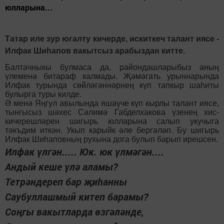
юлларына...
Татар иле зур югалту кичерде, искиткеч талант иясе -
Илфак Шиһапов вакытсыз арабыздан китте.
Балтачныкы булмаса да, райондашларыбыз аның
үлеменә битараф калмады. Җәмәгать урыннарында
Илфак турында сөйләгәннәрнең күп тапкыр шаһиты
булырга туры килде.
Ә менә Яңгул авылында яшәүче күп кырлы талант иясе,
тынгысыз шәхес Сәлимә Габделхакова үзенең хис-
кичерешләрен шигырь юлларына салып укучыга
тәкъдим иткән. Укып карыйк әле бергәләп. Бу шигырь
Илфак Шиһаповның рухына дога булып барып ирешсен.
Илфак үлгән..... Юк. юк үлмәгән....
Андый кеше үлә аламы?
Тетрәндереп бар җиһанны
Саубуллашмый китеп барамы?
Соңгы вакытларда өзгәләнде,