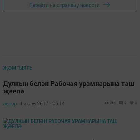
Перейти на страницу новости
ҖӘМГЫЯТЬ
Дулкын белән Рабочая урамнарына таш
җәелә
автор,
4 июнь 2017 - 06:14
864
0
0