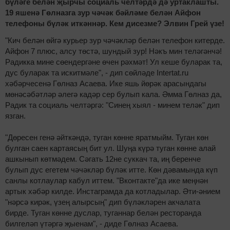
бүләге белән җырчы социаль челтәрдә дә уртаклашты.
19 яшенә Гөлназга зур чәчәк бәйләме белән Айфон
телефоны бүләк иткәннәр. Кем дисезме? Элвин Грей үзе!
"Кич белән өйгә курьер зур чәчәкләр белән телефон китерде.
Айфон 7 плюс, алсу төстә, шундый зур! Нәкъ мин теләгәнчә!
Радикка мине сөендергәне өчен рәхмәт! Ул кеше буларак та,
дус буларак та искитмәле", - дип сөйләде Intertat.ru
хәбәрчесенә Гөлназ Асаева. Ике яшь йөрәк арасындагы
мөнәсәбәтләр әлегә кадәр сер булып кала. Әмма Гөлназ да,
Радик та социаль челтәргә: "Синең хыял - минем теләк" дип
язган.
"Дөресен генә әйткәндә, туган көнне яратмыйм. Туган көн
булган саен картаясың бит ул. Шуңа күрә туган көнне алай
ашкынып көтмәдем. Сәгать 12не суккач та, иң беренче
булып дус егетем чәчәкләр бүләк итте. Көн дәвамында күп
санлы котлаулар кабул иттем. "Вконтакте"да ике меңнән
артык хәбәр килде. Инстаграмда да котладылар. Әти-әнием
"нәрсә кирәк, үзең алырсың" дип бүләкләрен акчалата
бирде. Туган көнне дуслар, туганнар белән ресторанда
билгеләп үтәргә җыенам", - диде Гөлназ Асаева.