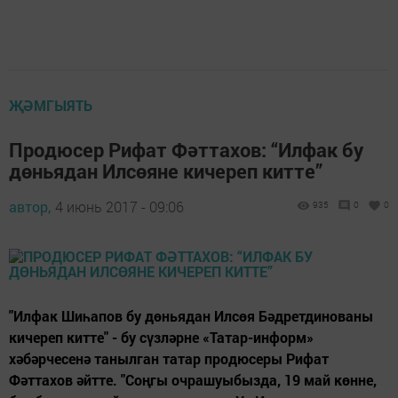
ҖӘМГЫЯТЬ
Продюсер Рифат Фәттахов: “Илфак бу
дөньядан Илсөяне кичереп китте”
автор,
4 июнь 2017 - 09:06
935
0
0
"Илфак Шиһапов бу дөньядан Илсөя Бәдретдинованы
кичереп китте" - бу сүзләрне «Татар-информ»
хәбәрчесенә танылган татар продюсеры Рифат
Фәттахов әйтте. "Соңгы очрашуыбызда, 19 май көнне,