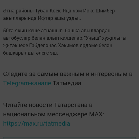
Әтнә районы Түбән Көек, Яңа һәм Иске Шимбер
авылларында Ифтар ашы узды..
50гә якын кеше атнашып, башка авыллардан
автобуслар белән алып килделәр.."Уңыш" хуҗалыгы
җитәкчесе Габделәнәс Хәкимов ярдәме белән
башкарылды әлеге эш.
Следите за самым важным и интересным в
Telegram-канале
Татмедиа
Читайте новости Татарстана в
национальном мессенджере MАХ:
https://max.ru/tatmedia