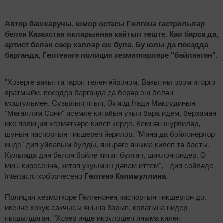
Автор башкаручы, юмор остасы Гөлгенә гастрольләр
белән Казахстан якларыннан кайтып төште. Кая барса да,
артист белән сәер хәлләр еш була. Бу юлы да поездда
барганда, Гөлгенәгә полиция хезмәткәрләре "бәйләнгән".
"Хәзерге вакытта гарәп телен өйрәнәм. Вакытны әрәм итәргә
яратмыйм, поездда барганда да берәр эш белән
мәшгульмен. Сузылып ятып, Әхмәд Һади Максудиның
"Мөгаллим Сәни" исемле китабын укып бара идем, берзаман
ике полиция хезмәткәре килеп керде. Кемнән шүрлиләр,
шуның паспортын тикшереп йөриләр. "Миңа да бәйләнерләр
инде" дип уйлавым булды, яшьрәге яныма килеп тә басты.
Кулымда дин белән бәйле китап булгач, шикләнгәндер. Ә
мин, киресенчә, китап укуымны дәвам иттем", - дип сөйләде
Intertat.ru хәбәрчесенә
Гөлгенә Кәлимуллина
.
Полиция хезмәткәре Гөлгенәнең паспортын тикшергән дә,
икенче хокук сакчысы янына барып, колагына нидер
пышылдаган. "Хәзер инде икәүләшеп яныма килеп