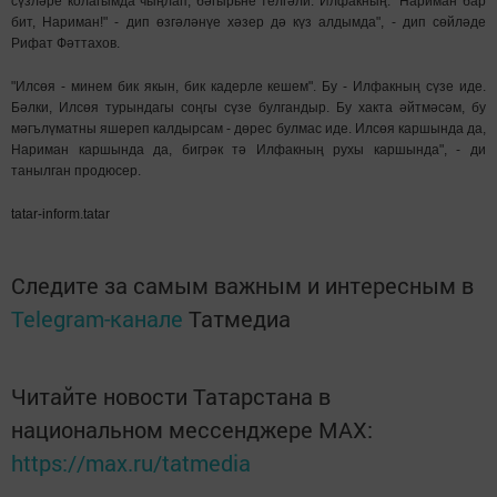
сүзләре колагымда чыңлап, бәгырьне телгәли. Илфакның: "Нариман бар
бит, Нариман!" - дип өзгәләнүе хәзер дә күз алдымда", - дип сөйләде
Рифат Фәттахов.
"Илсөя - минем бик якын, бик кадерле кешем". Бу - Илфакның сүзе иде.
Бәлки, Илсөя турындагы соңгы сүзе булгандыр. Бу хакта әйтмәсәм, бу
мәгълүматны яшереп калдырсам - дөрес булмас иде. Илсөя каршында да,
Нариман каршында да, бигрәк тә Илфакның рухы каршында", - ди
танылган продюсер.
tatar-inform.tatar
Следите за самым важным и интересным в
Telegram-канале
Татмедиа
Читайте новости Татарстана в
национальном мессенджере MАХ:
https://max.ru/tatmedia