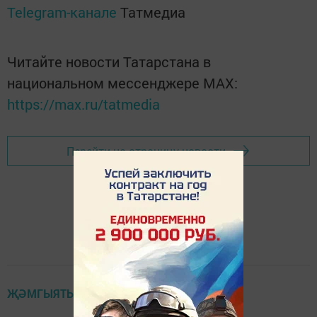
Telegram-канале
Татмедиа
Читайте новости Татарстана в
национальном мессенджере MАХ:
https://max.ru/tatmedia
Перейти на страницу новости
ҖӘМГЫЯТЬ