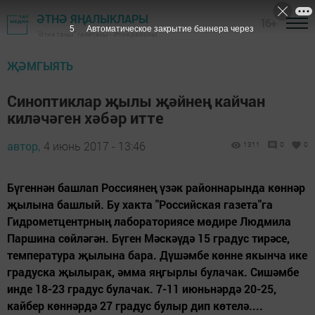
ӘТНӘ ЯҢАЛЫКЛАРЫ
16+
4
Автоматическое закрытие баннера через
"Әтнә таңы" газетасы - Әтнә районы
ҖӘМГЫЯТЬ
Синоптиклар җылы җәйнең кайчан
киләчәген хәбәр итте
автор,
4 июнь 2017 - 13:46
1311
0
0
Бүгеннән башлап Россиянең үзәк районнарында көннәр
җылына башлый. Бу хакта "Российская газета"га
Гидрометцентрның лабораториясе мөдире Людмила
Паршина сөйләгән. Бүген Мәскәүдә 15 градус тирәсе,
температура җылына бара. Дүшәмбе көнне якынча ике
градуска җылырак, әмма яңгырлы булачак. Сишәмбе
инде 18-23 градус булачак. 7-11 июньнәрдә 20-25,
кайбер көннәрдә 27 градус булыр дип көтелә....