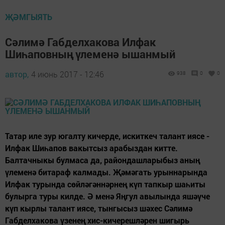
ҖӘМГЫЯТЬ
Сәлимә Габделхакова Илфак
Шиһаповның үлеменә ышанмый
автор,
4 июнь 2017 - 12:46
938
0
0
Татар иле зур югалту кичерде, искиткеч талант иясе -
Илфак Шиһапов вакытсыз арабыздан китте.
Балтачныкы булмаса да, райондашларыбыз аның
үлеменә битараф калмады. Җәмәгать урыннарында
Илфак турында сөйләгәннәрнең күп тапкыр шаһиты
булырга туры килде. Ә менә Яңгул авылында яшәүче
күп кырлы талант иясе, тынгысыз шәхес Сәлимә
Габделхакова үзенең хис-кичерешләрен шигырь