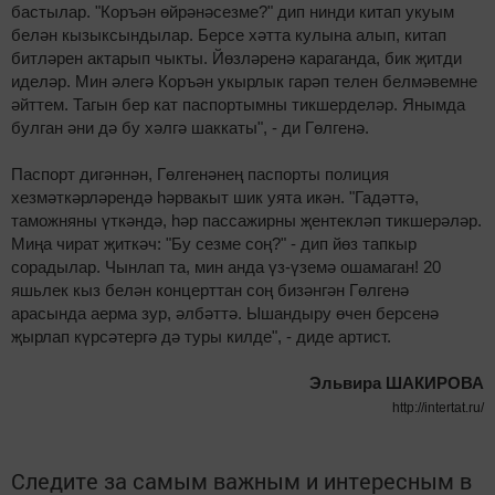
бастылар. "Коръән өйрәнәсезме?" дип нинди китап укуым
белән кызыксындылар. Берсе хәтта кулына алып, китап
битләрен актарып чыкты. Йөзләренә караганда, бик җитди
иделәр. Мин әлегә Коръән укырлык гарәп телен белмәвемне
әйттем. Тагын бер кат паспортымны тикшерделәр. Янымда
булган әни дә бу хәлгә шаккаты", - ди Гөлгенә.
Паспорт дигәннән, Гөлгенәнең паспорты полиция
хезмәткәрләрендә һәрвакыт шик уята икән. "Гадәттә,
таможняны үткәндә, һәр пассажирны җентекләп тикшерәләр.
Миңа чират җиткәч: "Бу сезме соң?" - дип йөз тапкыр
сорадылар. Чынлап та, мин анда үз-үземә ошамаган! 20
яшьлек кыз белән концерттан соң бизәнгән Гөлгенә
арасында аерма зур, әлбәттә. Ышандыру өчен берсенә
җырлап күрсәтергә дә туры килде", - диде артист.
Эльвира ШАКИРОВА
http://intertat.ru/
Следите за самым важным и интересным в