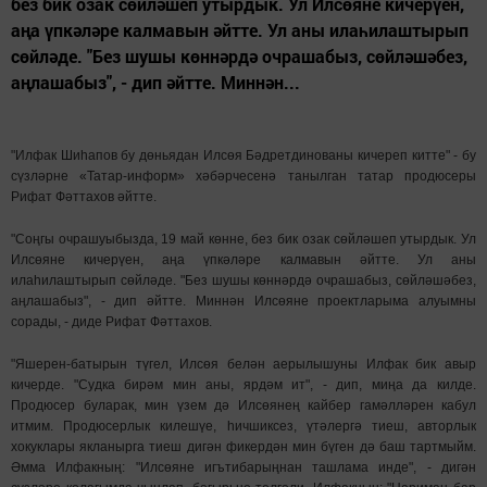
без бик озак сөйләшеп утырдык. Ул Илсөяне кичерүен,
аңа үпкәләре калмавын әйтте. Ул аны илаһилаштырып
сөйләде. "Без шушы көннәрдә очрашабыз, сөйләшәбез,
аңлашабыз", - дип әйтте. Миннән...
"Илфак Шиһапов бу дөньядан Илсөя Бәдретдинованы кичереп китте" - бу
сүзләрне «Татар-информ» хәбәрчесенә танылган татар продюсеры
Рифат Фәттахов әйтте.
"Соңгы очрашуыбызда, 19 май көнне, без бик озак сөйләшеп утырдык. Ул
Илсөяне кичерүен, аңа үпкәләре калмавын әйтте. Ул аны
илаһилаштырып сөйләде. "Без шушы көннәрдә очрашабыз, сөйләшәбез,
аңлашабыз", - дип әйтте. Миннән Илсөяне проектларыма алуымны
сорады, - диде Рифат Фәттахов.
"Яшерен-батырын түгел, Илсөя белән аерылышуны Илфак бик авыр
кичерде. "Судка бирәм мин аны, ярдәм ит", - дип, миңа да килде.
Продюсер буларак, мин үзем дә Илсөянең кайбер гамәлләрен кабул
итмим. Продюсерлык килешүе, һичшиксез, үтәлергә тиеш, авторлык
хокуклары якланырга тиеш дигән фикердән мин бүген дә баш тартмыйм.
Әмма Илфакның: "Илсөяне игътибарыңнан ташлама инде", - дигән