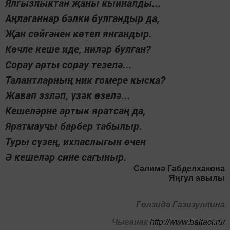
Ялгызлыктан җаны кыйналды...
Аңлаганнар бәлки булгандыр да,
Җан сөйгәнен көтеп янгандыр.
Көчле кеше иде, ниләр булган?
Сорау арты сорау тезелә...
Талантларның ник гомере кыска?
Жавап эзләп, үзәк өзелә...
Кешеләрне артык яратсаң да,
Яратмаучы барбер табылыр.
Туры сүзең, ихласлыгын өчен
Ә кешеләр сине сагыныр.
Сәлимә Габделхакова
Яңгул авылы
Гөлзидә Газизуллина
Чыганак
http://www.baltaci.ru/