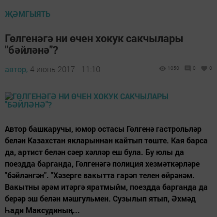
ҖӘМГЫЯТЬ
Гөлгенәгә ни өчен хокук сакчылары
"бәйләнә"?
автор,
4 июнь 2017 - 11:10
1050
0
0
Автор башкаручы, юмор остасы Гөлгенә гастрольләр
белән Казахстан якларыннан кайтып төште. Кая барса
да, артист белән сәер хәлләр еш була. Бу юлы да
поездда барганда, Гөлгенәгә полиция хезмәткәрләре
"бәйләнгән". "Хәзерге вакытта гарәп телен өйрәнәм.
Вакытны әрәм итәргә яратмыйм, поездда барганда да
берәр эш белән мәшгульмен. Сузылып ятып, Әхмәд
Һади Максудиның...