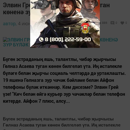
Элвин Грей Гөлназ Асаеваның туган
көненә зур бүләк ясаган! (фото)
автор,
4 июнь 2017 - 10:07
886
0
0
Бүген эстраданың яшь, талантлы, чибәр җырчысы
Гөлназ Асаева туган көнен билгеләп үтә. Иң истәлекле
бүләге белән җырчы социаль челтәрдә дә уртаклашты.
19 яшенә Гөлназга зур чәчәк бәйләме белән Айфон
телефоны бүләк иткәннәр. Кем дисезме? Элвин Грей
үзе! "Кич белән өйгә курьер зур чәчәкләр белән телефон
китерде. Айфон 7 плюс, алсу...
Бүген эстраданың яшь, талантлы, чибәр җырчысы
Гөлназ Асаева туган көнен билгеләп үтә. Иң истәлекле