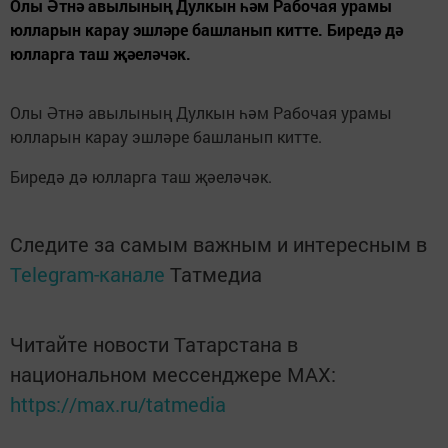
Олы Әтнә авылының Дулкын һәм Рабочая урамы
юлларын карау эшләре башланып китте. Биредә дә
юлларга таш җәеләчәк.
Олы Әтнә авылының Дулкын һәм Рабочая урамы
юлларын карау эшләре башланып китте.
Биредә дә юлларга таш җәеләчәк.
Следите за самым важным и интересным в
Telegram-канале
Татмедиа
Читайте новости Татарстана в
национальном мессенджере MАХ:
https://max.ru/tatmedia