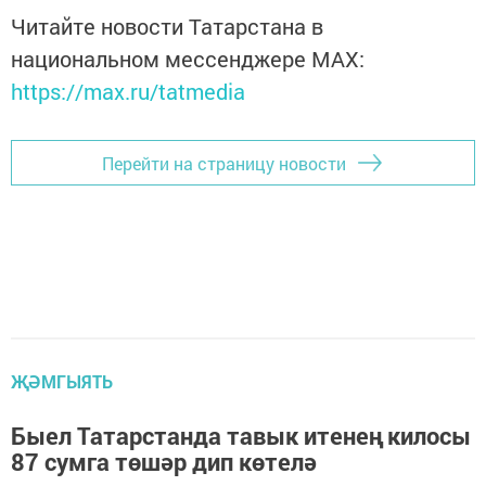
Читайте новости Татарстана в
национальном мессенджере MАХ:
https://max.ru/tatmedia
Перейти на страницу новости
ҖӘМГЫЯТЬ
Быел Татарстанда тавык итенең килосы
87 сумга төшәр дип көтелә