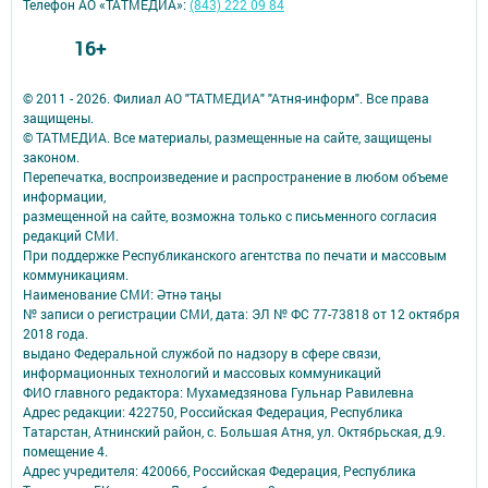
Телефон АО «ТАТМЕДИА»:
(843) 222 09 84
16+
© 2011 - 2026. Филиал АО "ТАТМЕДИА" "Атня-информ". Все права
защищены.
© ТАТМЕДИА. Все материалы, размещенные на сайте, защищены
законом.
Перепечатка, воспроизведение и распространение в любом объеме
информации,
размещенной на сайте, возможна только с письменного согласия
редакций СМИ.
При поддержке Республиканского агентства по печати и массовым
коммуникациям.
Наименование СМИ: Әтнә таңы
№ записи о регистрации СМИ, дата: ЭЛ № ФС 77-73818 от 12 октября
2018 года.
выдано Федеральной службой по надзору в сфере связи,
информационных технологий и массовых коммуникаций
ФИО главного редактора: Мухамедзянова Гульнар Равилевна
Адрес редакции: 422750, Российская Федерация, Республика
Татарстан, Атнинский район, с. Большая Атня, ул. Октябрьская, д.9.
помещение 4.
Адрес учредителя: 420066, Российская Федерация, Республика