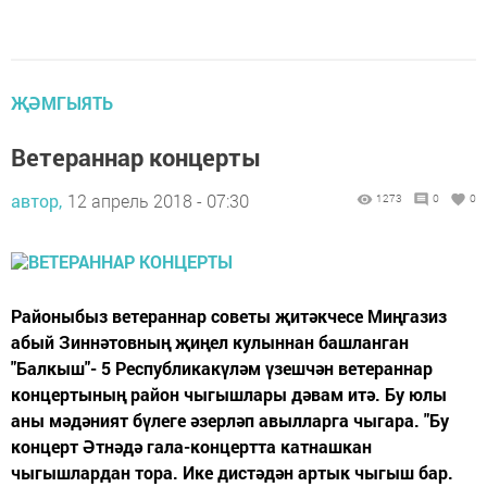
ҖӘМГЫЯТЬ
Ветераннар концерты
автор,
12 апрель 2018 - 07:30
1273
0
0
Районыбыз ветераннар советы җитәкчесе Миңгазиз
абый Зиннәтовның җиңел кулыннан башланган
"Балкыш"- 5 Республикакүләм үзешчән ветераннар
концертының район чыгышлары дәвам итә. Бу юлы
аны мәдәният бүлеге әзерләп авылларга чыгара. "Бу
концерт Әтнәдә гала-концертта катнашкан
чыгышлардан тора. Ике дистәдән артык чыгыш бар.