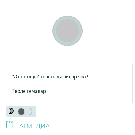
"Әтнә таңы" газетасы ниләр яза?
Төрле темалар