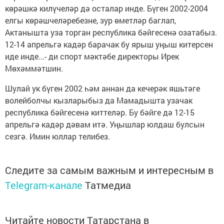
көрәшкә килүчеләр дә осталар инде. Бүген 2002-2004
елгы көрәшчеләребезне, зур өметләр баглап,
Актанышта уза торган республика бәйгесенә озатабыз.
12-14 апрельгә кадәр барачак бу ярыш уңыш китерсен
иде инде...- ди спорт мәктәбе директоры Ирек
Мөхәммәтшин.
Шулай ук бүген 2002 һәм аннан да кечерәк яшьтәге
волейболчы кызларыбыз да Мамадышта узачак
республика бәйгесенә киттеләр. Бу бәйге дә 12-15
апрельгә кадәр дәвам итә. Уңышлар юлдаш булсын
сезгә. Имин юллар телибез.
Следите за самым важным и интересным в
Telegram-канале
Татмедиа
Читайте новости Татарстана в