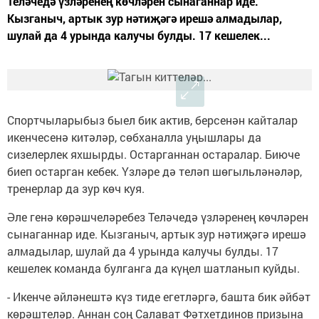
Теләчедә үзләренең көчләрен сынаганнар иде.
Кызганыч, артык зур нәтиҗәгә ирешә алмадылар,
шулай да 4 урында калучы булды. 17 кешелек...
Спортчыларыбыз быел бик актив, берсенән кайталар
икенчесенә китәләр, сөбханалла уңышлары да
сизелерлек яхшырды. Остарганнан остаралар. Биюче
биеп остарган кебек. Үзләре дә теләп шөгыльләнәләр,
тренерлар да зур көч куя.
Әле генә көрәшчеләребез Теләчедә үзләренең көчләрен
сынаганнар иде. Кызганыч, артык зур нәтиҗәгә ирешә
алмадылар, шулай да 4 урында калучы булды. 17
кешелек команда булганга да күңел шатланып куйды.
- Икенче әйләнештә күз тиде егетләргә, башта бик әйбәт
көрәштеләр. Аннан соң Салават Фәтхетдинов призына