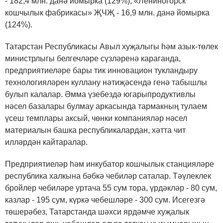
- 182,4 млн. данә йомырка (129%), «Лениногорск
кошчылык фабрикасы» ҖЧҖ - 16,9 млн. данә йомырка
(124%).
Татарстан Республикасы Авыл хуҗалыгы һәм азык-төлек
министрлыгы белгечләре сүзләренә караганда,
предприятиеләре бары тик инновацион тукландыру
технологияләрен куллану нәтиҗәсендә генә табышлы
булып калалар. Әмма үзебездә югарыпродуктивлы
нәсел базалары булмау аркасында тармакның тулаем
үсеш темплары аксый, чөнки компанияләр нәсел
материалын башка республикалардан, хәтта чит
илләрдән кайтаралар.
Предприятиеләр һәм инкубатор кошчылык станцияләре
республика халкына бәбкә чебиләр саталар. Тәүлеклек
бройлер чебиләре уртача 55 сум тора, үрдәкләр - 80 сум,
казлар - 195 сум, күркә чебешләре - 300 сум. Исегезгә
төшерәбез, Татарстанда шәхси ярдәмче хуҗалык