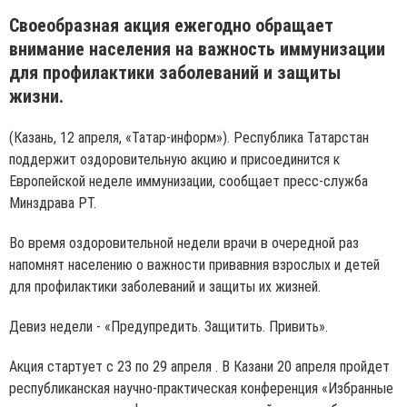
Своеобразная акция ежегодно обращает
внимание населения на важность иммунизации
для профилактики заболеваний и защиты
жизни.
(Казань, 12 апреля, «Татар-информ»). Республика Татарстан
поддержит оздоровительную акцию и присоединится к
Европейской неделе иммунизации, сообщает пресс-служба
Минздрава РТ.
Во время оздоровительной недели врачи в очередной раз
напомнят населению о важности привавния взрослых и детей
для профилактики заболеваний и защиты их жизней.
Девиз недели - «Предупредить. Защитить. Привить».
Акция стартует с 23 по 29 апреля . В Казани 20 апреля пройдет
республиканская научно-практическая конференция «Избранные