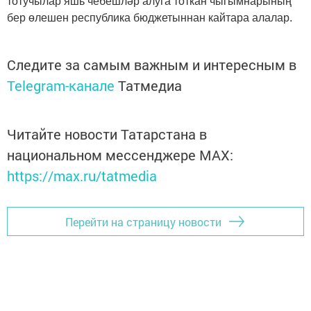
тотучылар яшь чебешләр алуга тоткан чыгымнарының
бер өлешен республика бюджетыннан кайтара алалар.
Следите за самым важным и интересным в
Telegram-канале
Татмедиа
Читайте новости Татарстана в
национальном мессенджере MАХ:
https://max.ru/tatmedia
Перейти на страницу новости