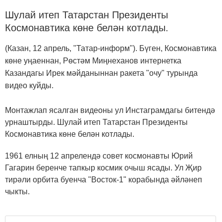
Шулай итеп Татарстан Президенты
Космонавтика көне белән котлады.
(Казан, 12 апрель, "Татар-информ"). Бүген, Космонавтика
көне уңаеннан, Рөстәм Миңнеханов интернетка
Казандагы Ирек мәйданыннан ракета "очу" турында
видео куйды.
Монтажлап ясалган видеоны ул Инстаграмдагы битендә
урнаштырды. Шулай итеп Татарстан Президенты
Космонавтика көне белән котлады.
1961 елның 12 апрелендә совет космонавты Юрий
Гагарин беренче тапкыр космик очыш ясады. Ул Җир
тирәли орбита буенча "Восток-1" корабында әйләнеп
чыкты.