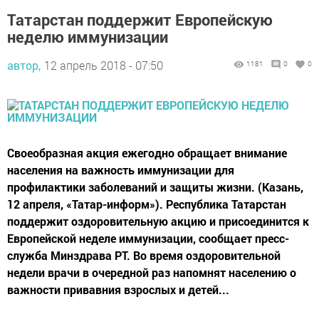
Татарстан поддержит Европейскую
неделю иммунизации
автор,
12 апрель 2018 - 07:50
1181
0
0
Своеобразная акция ежегодно обращает внимание
населения на важность иммунизации для
профилактики заболеваний и защиты жизни. (Казань,
12 апреля, «Татар-информ»). Республика Татарстан
поддержит оздоровительную акцию и присоединится к
Европейской неделе иммунизации, сообщает пресс-
служба Минздрава РТ. Во время оздоровительной
недели врачи в очередной раз напомнят населению о
важности привавния взрослых и детей...