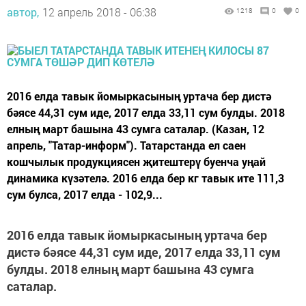
автор,
12 апрель 2018 - 06:38
1218
0
0
2016 елда тавык йомыркасының уртача бер дистә
бәясе 44,31 сум иде, 2017 елда 33,11 сум булды. 2018
елның март башына 43 сумга саталар. (Казан, 12
апрель, "Татар-информ"). Татарстанда ел саен
кошчылык продукциясен җитештерү буенча уңай
динамика күзәтелә. 2016 елда бер кг тавык ите 111,3
сум булса, 2017 елда - 102,9...
2016 елда тавык йомыркасының уртача бер
дистә бәясе 44,31 сум иде, 2017 елда 33,11 сум
булды. 2018 елның март башына 43 сумга
саталар.