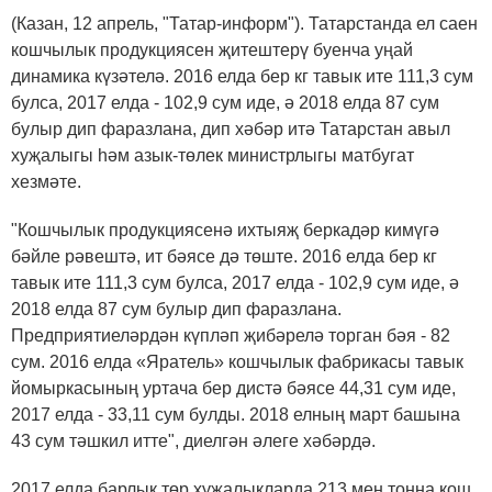
(Казан, 12 апрель, "Татар-информ"). Татарстанда ел саен
кошчылык продукциясен җитештерү буенча уңай
динамика күзәтелә. 2016 елда бер кг тавык ите 111,3 сум
булса, 2017 елда - 102,9 сум иде, ә 2018 елда 87 сум
булыр дип фаразлана, дип хәбәр итә Татарстан авыл
хуҗалыгы һәм азык-төлек министрлыгы матбугат
хезмәте.
"Кошчылык продукциясенә ихтыяҗ беркадәр кимүгә
бәйле рәвештә, ит бәясе дә төште. 2016 елда бер кг
тавык ите 111,3 сум булса, 2017 елда - 102,9 сум иде, ә
2018 елда 87 сум булыр дип фаразлана.
Предприятиеләрдән күпләп җибәрелә торган бәя - 82
сум. 2016 елда «Яратель» кошчылык фабрикасы тавык
йомыркасының уртача бер дистә бәясе 44,31 сум иде,
2017 елда - 33,11 сум булды. 2018 елның март башына
43 сум тәшкил итте", диелгән әлеге хәбәрдә.
2017 елда барлык төр хуҗалыкларда 213 мең тонна кош