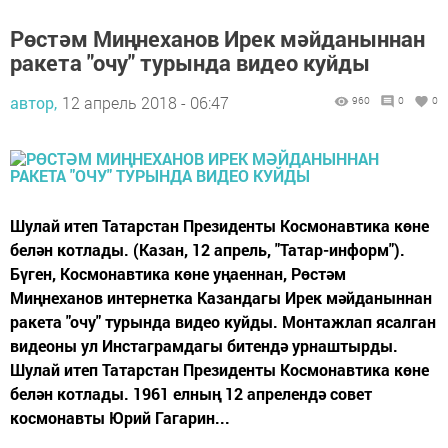
Рөстәм Миңнеханов Ирек мәйданыннан
ракета "очу" турында видео куйды
автор,
12 апрель 2018 - 06:47
960
0
0
Шулай итеп Татарстан Президенты Космонавтика көне
белән котлады. (Казан, 12 апрель, "Татар-информ").
Бүген, Космонавтика көне уңаеннан, Рөстәм
Миңнеханов интернетка Казандагы Ирек мәйданыннан
ракета "очу" турында видео куйды. Монтажлап ясалган
видеоны ул Инстаграмдагы битендә урнаштырды.
Шулай итеп Татарстан Президенты Космонавтика көне
белән котлады. 1961 елның 12 апрелендә совет
космонавты Юрий Гагарин...