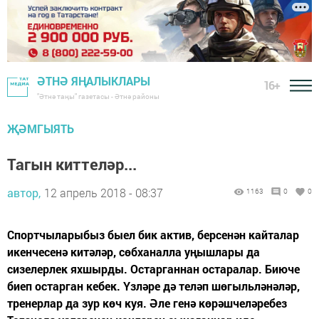
ӘТНӘ ЯҢАЛЫКЛАРЫ
16+
"Әтнә таңы" газетасы - Әтнә районы
ҖӘМГЫЯТЬ
Тагын киттеләр...
автор,
12 апрель 2018 - 08:37
1163
0
0
Спортчыларыбыз быел бик актив, берсенән кайталар
икенчесенә китәләр, сөбханалла уңышлары да
сизелерлек яхшырды. Остарганнан остаралар. Биюче
биеп остарган кебек. Үзләре дә теләп шөгыльләнәләр,
тренерлар да зур көч куя. Әле генә көрәшчеләребез