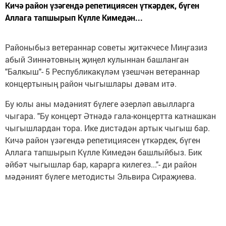
Кичә район үзәгендә репетициясен үткәрдек, бүген
Аллага тапшырып Күлле Кимедән...
Районыбыз ветераннар советы җитәкчесе Миңгазиз
абый Зиннәтовның җиңел кулыннан башланган
"Балкыш"- 5 Республикакүләм үзешчән ветераннар
концертының район чыгышлары дәвам итә.
Бу юлы аны мәдәният бүлеге әзерләп авылларга
чыгара. "Бу концерт Әтнәдә гала-концертта катнашкан
чыгышлардан тора. Ике дистәдән артык чыгыш бар.
Кичә район үзәгендә репетициясен үткәрдек, бүген
Аллага тапшырып Күлле Кимедән башлыйбыз. Бик
әйбәт чыгышлар бар, карарга килегез..."- ди район
мәдәният бүлеге методисты Эльвира Сираҗиева.