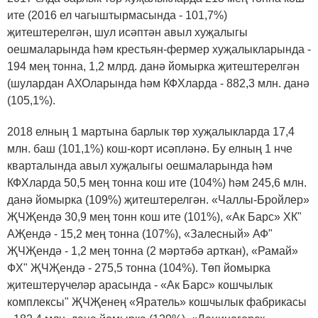
ите (2016 ел чагыштырмасында - 101,7%)
җитештерелгән, шул исәптән авыл хуҗалыгы
оешмаларында һәм крестьян-фермер хуҗалыкларында -
194 мең тонна, 1,2 млрд. данә йомырка җитештерелгән
(шулардан АХОларында һәм КФХларда - 882,3 млн. данә
(105,1%).
2018 елның 1 мартына барлык төр хуҗалыкларда 17,4
млн. баш (101,1%) кош-корт исәпләнә. Бу елның 1 нче
кварталында авыл хуҗалыгы оешмаларында һәм
КФХларда 50,5 мең тонна кош ите (104%) һәм 245,6 млн.
данә йомырка (109%) җитештерелгән. «Чаллы-Бройлер»
ҖЧҖендә 30,9 мең тонн кош ите (101%), «Ак Барс» ХК"
АҖендә - 15,2 мең тонна (107%), «Залесный» АФ"
ҖЧҖендә - 1,2 мең тонна (2 мәртәбә арткан), «Рамай»
ФХ" ҖЧҖендә - 275,5 тонна (104%). Төп йомырка
җитештерүчеләр арасында - «Ак Барс» кошчылык
комплексы" ҖЧҖенең «Яратель» кошчылык фабрикасы