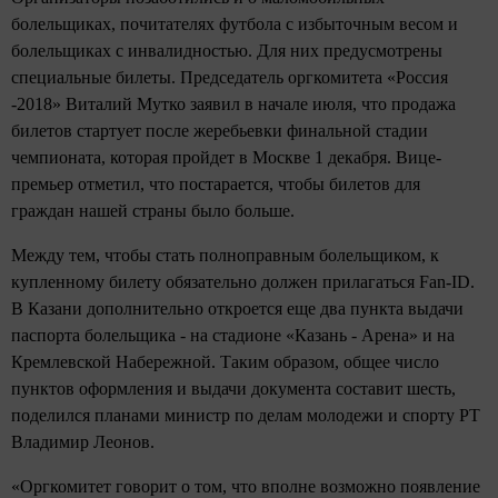
болельщиках, почитателях футбола с избыточным весом и
болельщиках с инвалидностью. Для них предусмотрены
специальные билеты. Председатель оргкомитета «Россия
-2018» Виталий Мутко заявил в начале июля, что продажа
билетов стартует после жеребьевки финальной стадии
чемпионата, которая пройдет в Москве 1 декабря. Вице-
премьер отметил, что постарается, чтобы билетов для
граждан нашей страны было больше.
Между тем, чтобы стать полноправным болельщиком, к
купленному билету обязательно должен прилагаться Fan-ID.
В Казани дополнительно откроется еще два пункта выдачи
паспорта болельщика - на стадионе «Казань - Арена» и на
Кремлевской Набережной. Таким образом, общее число
пунктов оформления и выдачи документа составит шесть,
поделился планами министр по делам молодежи и спорту РТ
Владимир Леонов.
«Оргкомитет говорит о том, что вполне возможно появление