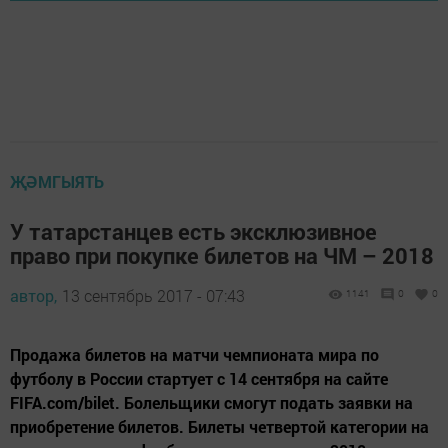
ҖӘМГЫЯТЬ
У татарстанцев есть эксклюзивное
право при покупке билетов на ЧМ – 2018
автор,
13 сентябрь 2017 - 07:43
1141
0
0
Продажа билетов на матчи чемпионата мира по
футболу в России стартует с 14 сентября на сайте
FIFA.com/bilet. Болельщики смогут подать заявки на
приобретение билетов. Билеты четвертой категории на