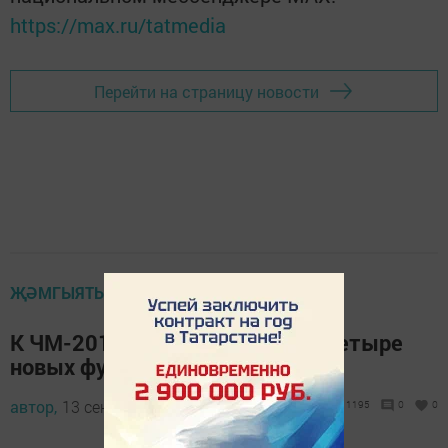
https://max.ru/tatmedia
Перейти на страницу новости
ҖӘМГЫЯТЬ
К ЧМ-2018 в Казани возведут четыре
новых футбольных поля
автор,
13 сентябрь 2017 - 07:41
1195
0
0