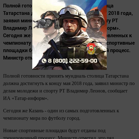
Полной готовности принять мундиаль столица
Татарстана должна достигнуть к концу мая 2018 года,
заявил министр по делам молодежи и спорту РТ
Владимир Леонов, сообщает ИА «Татар-информ».
Сегодня же Казань - один из самых подготовленных к
чемпионату мира по футболу город. Новые спортивные
площадки будут отданы под тренировочный процесс.
Министр отметил,...
Полной готовности принять мундиаль столица Татарстана
должна достигнуть к концу мая 2018 года, заявил министр по
делам молодежи и спорту РТ Владимир Леонов, сообщает
ИА «Татар-информ».
Сегодня же Казань - один из самых подготовленных к
чемпионату мира по футболу город.
Новые спортивные площадки будут отданы под
тренировочный процесс. Министр отметил, что ряд