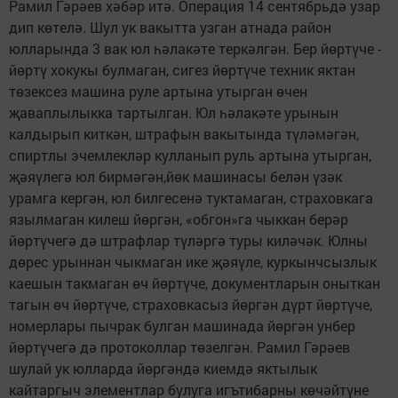
Рамил Гәрәев хәбәр итә. Операция 14 сентябрьдә узар
дип көтелә. Шул ук вакытта узган атнада район
юлларында 3 вак юл һәлакәте теркәлгән. Бер йөртүче -
йөртү хокукы булмаган, сигез йөртүче техник яктан
төзексез машина руле артына утырган өчен
җаваплылыкка тартылган. Юл һәлакәте урынын
калдырып киткән, штрафын вакытында түләмәгән,
спиртлы эчемлекләр кулланып руль артына утыр­ган,
җәяүлегә юл бирмәгән,йөк машинасы белән үзәк
урамга кергән, юл билгесенә туктамаган, страховкага
язылмаган килеш йөргән, «обгон»га чыккан берәр
йөртүчегә дә штрафлар түләргә туры киләчәк. Юлны
дөрес урыннан чыкмаган ике җәяүле, куркынчсызлык
каешын такмаган өч йөртүче, документларын оныткан
тагын өч йөртүче, страховкасыз йөргән дүрт йөртүче,
номерлары пычрак булган машинада йөргән унбер
йөртүчегә дә протоколлар төзелгән. Рамил Гәрәев
шулай ук юлларда йөргәндә киемдә яктылык
кайтаргыч элементлар булуга игътибарны көчәйтүне