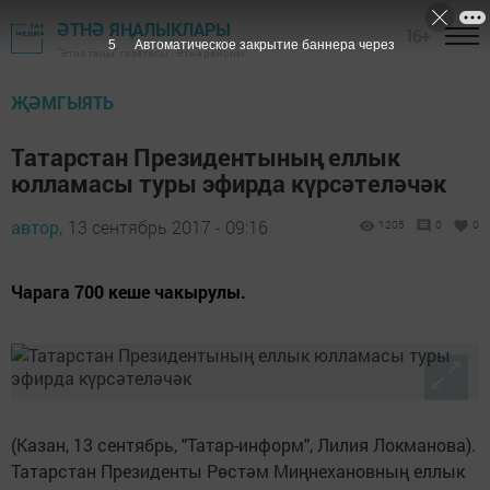
ӘТНӘ ЯҢАЛЫКЛАРЫ
16+
4
Автоматическое закрытие баннера через
"Әтнә таңы" газетасы - Әтнә районы
ҖӘМГЫЯТЬ
Татарстан Президентының еллык
юлламасы туры эфирда күрсәтеләчәк
автор,
13 сентябрь 2017 - 09:16
1205
0
0
Чарага 700 кеше чакырулы.
(Казан, 13 сентябрь, "Татар-информ", Лилия Локманова).
Татарстан Президенты Рөстәм Миңнехановның еллык