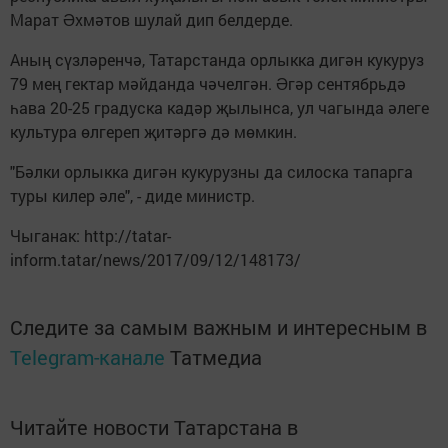
Марат Əхмәтов шулай дип белдерде.
Аның сүзләренчә, Татарстанда орлыкка дигән кукуруз
79 мең гектар мәйданда чәчелгән. Əгәр сентябрьдә
һава 20-25 градуска кадәр җылынса, ул чагында әлеге
культура өлгереп җитәргә дә мөмкин.
"Бәлки орлыкка дигән кукурузны да силоска тапарга
туры килер әле", - диде министр.
Чыганак: http://tatar-
inform.tatar/news/2017/09/12/148173/
Следите за самым важным и интересным в
Telegram-канале
Татмедиа
Читайте новости Татарстана в