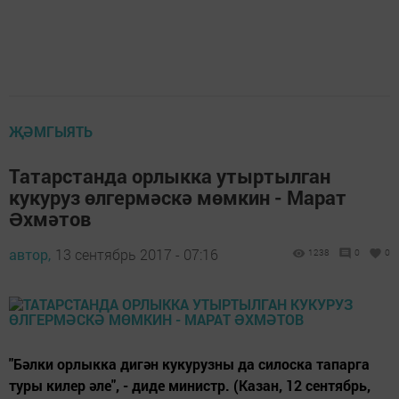
ҖӘМГЫЯТЬ
Татарстанда орлыкка утыртылган
кукуруз өлгермәскә мөмкин - Марат
Əхмәтов
автор,
13 сентябрь 2017 - 07:16
1238
0
0
"Бәлки орлыкка дигән кукурузны да силоска тапарга
туры килер әле", - диде министр. (Казан, 12 сентябрь,