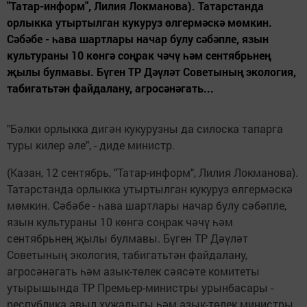
"Татар-информ", Лилия Локманова). Татарстанда
орлыкка утыртылган кукуруз өлгермәскә мөмкин.
Сәбәбе - һава шартлары начар булу сәбәпле, язын
культураны 10 көнгә соңрак чәчү һәм сентябрьнең
җылы булмавы. Бүген ТР Дәүләт Советының экология,
табигатьтән файдалану, агросәнәгать...
"Бәлки орлыкка дигән кукурузны да силоска тапарга
туры килер әле", - диде министр.
(Казан, 12 сентябрь, "Татар-информ", Лилия Локманова).
Татарстанда орлыкка утыртылган кукуруз өлгермәскә
мөмкин. Сәбәбе - һава шартлары начар булу сәбәпле,
язын культураны 10 көнгә соңрак чәчү һәм
сентябрьнең җылы булмавы. Бүген ТР Дәүләт
Советының экология, табигатьтән файдалану,
агросәнәгать һәм азык-төлек сәясәте комитеты
утырышында ТР Премьер-министры урынбасары -
республика авыл хуҗалыгы һәм азык-төлек министры