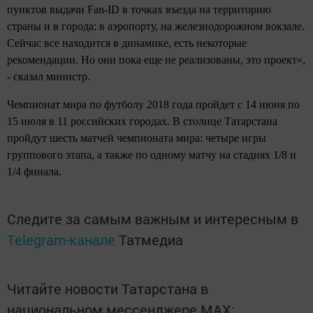
пунктов выдачи Fan-ID в точках въезда на территорию
страны и в города: в аэропорту, на железнодорожном вокзале.
Сейчас все находится в динамике, есть некоторые
рекомендации. Но они пока еще не реализованы, это проект»,
- сказал министр.
Чемпионат мира по футболу 2018 года пройдет с 14 июня по
15 июля в 11 российских городах. В столице Татарстана
пройдут шесть матчей чемпионата мира: четыре игры
группового этапа, а также по одному матчу на стадиях 1/8 и
1/4 финала.
Следите за самым важным и интересным в
Telegram-канале
Татмедиа
Читайте новости Татарстана в
национальном мессенджере MАХ: