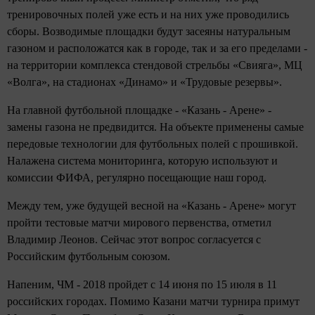
тренировочных полей уже есть и на них уже проводились
сборы. Возводимые площадки будут засеяны натуральным
газоном и расположатся как в городе, так и за его пределами -
на территории комплекса стендовой стрельбы «Свияга», МЦ
«Волга», на стадионах «Динамо» и «Трудовые резервы».
На главной футбольной площадке - «Казань - Арене» -
замены газона не предвидится. На объекте применены самые
передовые технологии для футбольных полей с прошивкой.
Налажена система мониторинга, которую используют и
комиссии ФИФА, регулярно посещающие наш город.
Между тем, уже будущей весной на «Казань - Арене» могут
пройти тестовые матчи мирового первенства, отметил
Владимир Леонов. Сейчас этот вопрос согласуется с
Российским футбольным союзом.
Напеним, ЧМ - 2018 пройдет с 14 июня по 15 июля в 11
российских городах. Помимо Казани матчи турнира примут