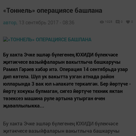
«Тоннель» операциясе башлана
автор,
13 сентябрь 2017 - 08:36
1025
0
0
Бу хакта Эчке эшләр бүлегенең ЮХИДИ бүлекчәсе
җитәкчесе вазыйфаларын вакытлыча башкаручы
Рамил Гәрәев хәбәр итә. Операция 14 сентябрьдә узар
дип көтелә. Шул ук вакытта узган атнада район
юлларында 3 вак юл һәлакәте теркәлгән. Бер йөртүче -
йөртү хокукы булмаган, сигез йөртүче техник яктан
төзексез машина руле артына утырган өчен
җаваплылыкка...
Бу хакта Эчке эшләр бүлегенең ЮХИДИ бүлекчәсе
җитәкчесе вазыйфаларын вакытлыча башкаручы