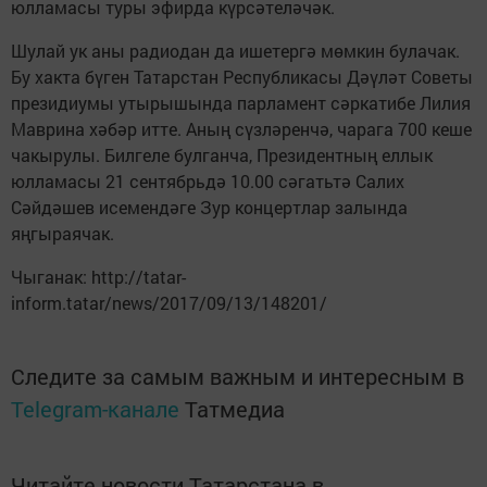
юлламасы туры эфирда күрсәтеләчәк.
Шулай ук аны радиодан да ишетергә мөмкин булачак.
Бу хакта бүген Татарстан Республикасы Дәүләт Советы
президиумы утырышында парламент сәркатибе Лилия
Маврина хәбәр итте. Аның сүзләренчә, чарага 700 кеше
чакырулы. Билгеле булганча, Президентның еллык
юлламасы 21 сентябрьдә 10.00 сәгатьтә Салих
Сәйдәшев исемендәге Зур концертлар залында
яңгыраячак.
Чыганак: http://tatar-
inform.tatar/news/2017/09/13/148201/
Следите за самым важным и интересным в
Telegram-канале
Татмедиа
Читайте новости Татарстана в