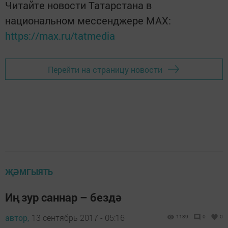
Читайте новости Татарстана в
национальном мессенджере MАХ:
https://max.ru/tatmedia
Перейти на страницу новости
ҖӘМГЫЯТЬ
Иң зур саннар – бездә
автор,
13 сентябрь 2017 - 05:16
1139
0
0