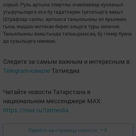
сорый. Руль артына спиртлы эчемлекләр кулланып
утыручыларга исә бу гадәтләрен туктатыр­га вакыт.
Штрафлар саллы, җитмәсә таныклыкны ел ярымнан
гына, яңадан имтихан биреп алырга туры киләчәк.
Таныклыкны вакытында тапшырмасаң, бу гомер буена
да сузылырга мөмкин.
Следите за самым важным и интересным в
Telegram-канале
Татмедиа
Читайте новости Татарстана в
национальном мессенджере MАХ:
https://max.ru/tatmedia
Перейти на страницу новости