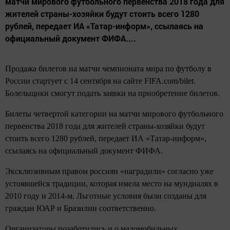
матчи мирового футбольного первенства 2018 года для
жителей страны-хозяйки будут стоить всего 1280
рублей, передает ИА «Татар-информ», ссылаясь на
официальный документ ФИФА....
Продажа билетов на матчи чемпионата мира по футболу в
России стартует с 14 сентября на сайте FIFA.com/bilet.
Болельщики смогут подать заявки на приобретение билетов.
Билеты четвертой категории на матчи мирового футбольного
первенства 2018 года для жителей страны-хозяйки будут
стоить всего 1280 рублей, передает ИА «Татар-информ»,
ссылаясь на официальный документ ФИФА.
Эксклюзивным правом россиян «наградили» согласно уже
устоявшейся традиции, которая имела место на мундиалях в
2010 году и 2014-м. Льготные условия были созданы для
граждан ЮАР и Бразилии соответственно.
Организаторы позаботились и о маломобильных