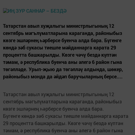
Татарстан авыл хуҗалыгы министрлыгының 12
сентябрь мәгълүматларына караганда, районыбыз
көзге эшләрнең һәрберсе буенча алда бара. Бүгенге
көндә зәб сукасы тиешле мәйданнарга карата 29
процентта башкарылды. Көзге чәчү бездә күптән
тәмам, ә республика буенча аны әлегә 6 район гына
төгәлләде. Урып-җыю да төгәлләү алдында, шөкер,
районыбыз монда да әйдәп баручыларның берсе....
Татарстан авыл хуҗалыгы министрлыгының 12
сентябрь мәгълүматларына караганда, районыбыз
көзге эшләрнең һәрберсе буенча алда бара.
Бүгенге көндә зәб сукасы тиешле мәйданнарга карата
29 процентта башкарылды. Көзге чәчү бездә күптән
тәмам, ә республика буенча аны әлегә 6 район гына