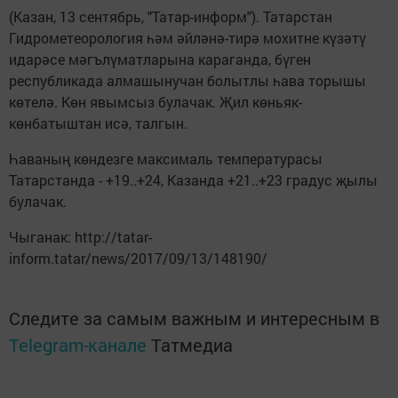
(Казан, 13 сентябрь, "Татар-информ"). Татарстан
Гидрометеорология һәм әйләнә-тирә мохитне күзәтү
идарәсе мәгълүматларына караганда, бүген
республикада алмашынучан болытлы һава торышы
көтелә. Көн явымсыз булачак. Җил көньяк-
көнбатыштан исә, талгын.
Һаваның көндезге максималь температурасы
Татарстанда - +19..+24, Казанда +21..+23 градус җылы
булачак.
Чыганак: http://tatar-
inform.tatar/news/2017/09/13/148190/
Следите за самым важным и интересным в
Telegram-канале
Татмедиа