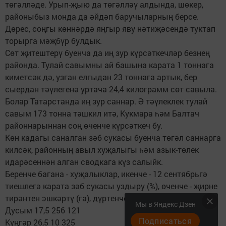
төгәлләде. Урып-җыю да төгәлләү алдында, шөкер,
районыбыз монда да әйдәп баручыларның берсе.
Дөрес, соңгы көннәрдә яңгыр яву нәтиҗәсендә туктап
торырга мәҗбүр булдык.
Сөт җитештерү буенча да иң зур күрсәткечләр безнең
районда. Тулай савымны ай башына карата 1 тоннага
киметсәк дә, узган елгыдан 23 тоннага артык, бер
сыердан тәүлегенә уртача 24,4 килограмм сөт савыла.
Болар Татарстанда иң зур саннар. Ә тәүлеклек тулай
савым 173 тонна тәшкил итә, Кукмара һәм Балтач
районнарыннан соң өченче күрсәткеч бу.
Көн кадагы саналган зәб сукасы буенча төгәл саннарга
килсәк, районның авыл хуҗалыгы һәм азык-төлек
идарәсеннән алган сводкага күз салыйк.
Беренче багана - хуҗалыклар, икенче - 12 сентябрьгә
тиешлегә карата зәб сукасы уздыру (%), өченче - җирне
тирәнтен эшкәртү (га), дүртенче - сукалау (га)
Мы в Яндекс Дзен
Дусым 17,5 256 121
Подписаться
Күңгәр 26,5 10 325