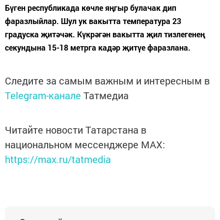
Бүген республикада көчле яңгыр булачак дип
фаразлыйлар. Шул ук вакытта температура 23
градуска җитәчәк. Күкрәгән вакытта җил тизлегенең
секундына 15-18 метрга кадәр җитүе фаразлана.
Следите за самым важным и интересным в
Telegram-канале
Татмедиа
Читайте новости Татарстана в
национальном мессенджере MАХ:
https://max.ru/tatmedia