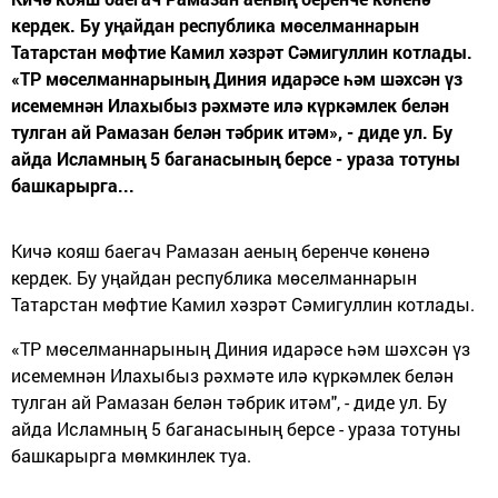
кердек. Бу уңайдан республика мөселманнарын
Татарстан мөфтие Камил хәзрәт Сәмигуллин котлады.
«ТР мөселманнарының Диния идарәсе һәм шәхсән үз
исемемнән Илахыбыз рәхмәте илә күркәмлек белән
тулган ай Рамазан белән тәбрик итәм», - диде ул. Бу
айда Исламның 5 баганасының берсе - ураза тотуны
башкарырга...
Кичә кояш баегач Рамазан аеның беренче көненә
кердек. Бу уңайдан республика мөселманнарын
Татарстан мөфтие Камил хәзрәт Сәмигуллин котлады.
«
ТР мөселманнарының Диния идарәсе һәм шәхсән үз
исемемнән Илахыбыз рәхмәте илә күркәмлек белән
тулган ай Рамазан белән тәбрик итәм", - диде ул. Бу
айда Исламның 5 баганасының берсе - ураза тотуны
башкарырга мөмкинлек туа.