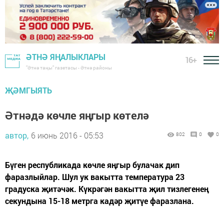
ӘТНӘ ЯҢАЛЫКЛАРЫ
16+
"Әтнә таңы" газетасы - Әтнә районы
ҖӘМГЫЯТЬ
Әтнәдә көчле яңгыр көтелә
автор,
6 июнь 2016 - 05:53
802
0
0
Бүген республикада көчле яңгыр булачак дип
фаразлыйлар. Шул ук вакытта температура 23
градуска җитәчәк. Күкрәгән вакытта җил тизлегенең
секундына 15-18 метрга кадәр җитүе фаразлана.