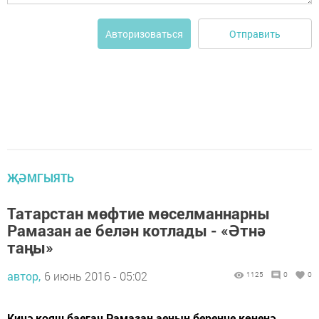
Отправить
Авторизоваться
ҖӘМГЫЯТЬ
Татарстан мөфтие мөселманнарны
Рамазан ае белән котлады - «Әтнә
таңы»
автор,
6 июнь 2016 - 05:02
1125
0
0
Кичә кояш баегач Рамазан аеның беренче көненә