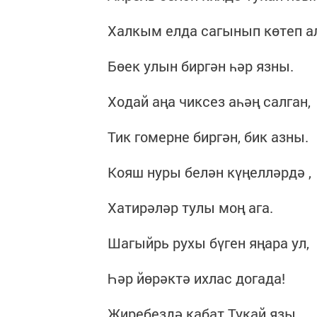
Халкым елда сагынып көтеп ал
Бөек улын биргән һәр язны.
Ходай аңа чиксез аһәң салган,
Тик гомерне биргән, бик азны.
Кояш нуры белән күңелләрдә ,
Хатирәләр тулы моң ага.
Шагыйрь рухы бүген яңара ул,
Һәр йөрәктә ихлас догада!
Җиребездә кабат Тукай язы,