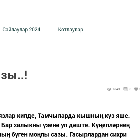
Сайлаулар 2024
Котлаулар
зы..!
1349
0
 язлар килде, Тамчыларда кышның күз яше.
 Бар халыкны үзенә ул дәште. Күңелләрнең
ның бүген моңлы сазы. Гасырлардан сихри