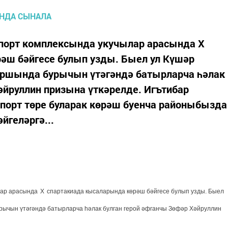
спорт комплексында укучылар арасында X
әш бәйгесе булып узды. Быел ул Күшәр
аршында бурычын үтәгәндә батырларча һәлак
әйруллин призына үткәрелде. Игътибар
спорт төре буларак көрәш буенча районыбызда
йгеләргә...
лар арасында
X
спартакиада кысаларында көрәш бәйгесе булып узды. Быел
рычын үтәгәндә батырларча һәлак булган герой әфганчы Зөфәр Хәйруллин