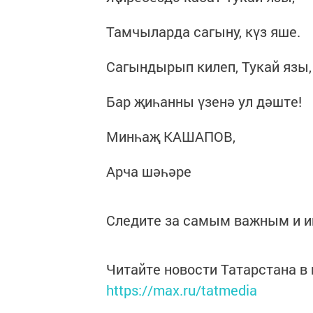
Тамчыларда сагыну, күз яше.
Сагындырып килеп, Тукай язы,
Бар җиһанны үзенә ул дәште!
Минһаҗ КАШАПОВ,
Арча шәһәре
Следите за самым важным и 
Читайте новости Татарстана 
https://max.ru/tatmedia