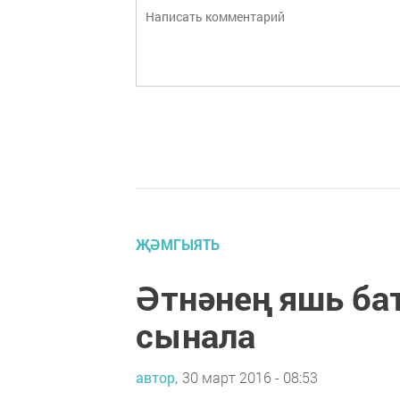
ҖӘМГЫЯТЬ
Әтнәнең яшь б
сынала
автор,
30 март 2016 - 08:53