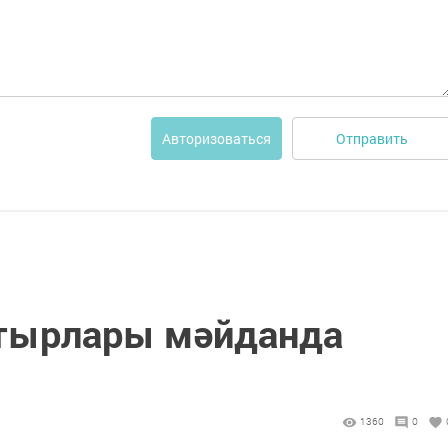
Отправить
Авторизоваться
атырлары мәйданда
1360
0