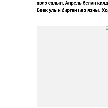
аваз салып, Апрель белән кил
Бөек улын биргән һәр язны. Хо