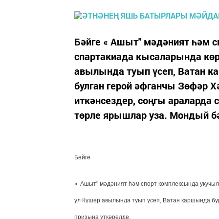
Бәйге « Ашыт" мәдәният һәм 
спартакиада кысаларында көр
авылында туып үсеп, Ватан к
булган герой әфганчы Зөфәр Х
иткәнсездер, соңгы араларда 
төрле ярышлар уза. Мондый бә
Бәйге
«
Ашыт" мәдәният һәм спорт комплексында укучы
ул Күшәр авылында туып үсеп, Ватан каршында бу
призына үткәрелде.