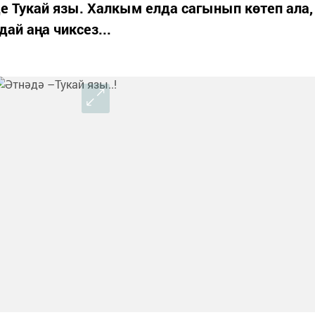
де Тукай язы. Халкым елда сагынып көтеп ала,
дай аңа чиксез...