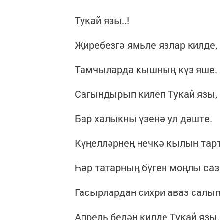
Тукай язы..!
Җиребезгә ямьле язлар килде,
Тамчыларда кышның күз яше.
Сагындырып килеп Тукай язы,
Бар халыкны үзенә ул дәште.
Күңелләрнең нечкә кылын тарт
Һәр татарның бүген моңлы саз
Гасырлардан сихри аваз салып
Апрель белән килде Тукай язы.