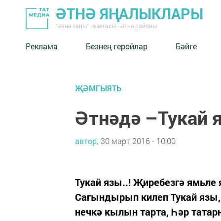
ӘТНӘ ЯҢАЛЫКЛАРЫ
"Әтнә таңы" газетасы - Әтнә районы
Реклама
Безнең геройлар
Бәйге
ҖӘМГЫЯТЬ
Әтнәдә –Тукай я
автор,
30 март 2016 - 10:00
Тукай язы..! Җиребезгә ямьле
Сагындырып килеп Тукай язы,
нечкә кылын тарта, Һәр татар