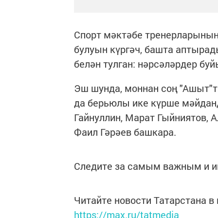
Спорт мәктәбе тренерларының
булуын күргәч, башта аптырады
белән тулган: нәрсәләрдер буй
Эш шунда, моннан соң "Ашыт"
да берьюлы ике күрше мәйданд
Гайнуллин, Марат Гыйниятов, 
Фаил Гәрәев башкара.
Следите за самым важным и 
Читайте новости Татарстана 
https://max.ru/tatmedia