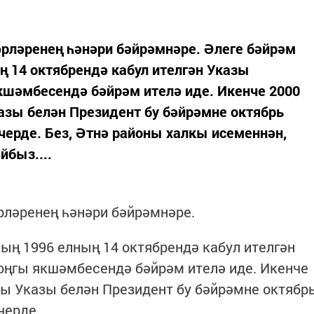
рләренең һәнәри бәйрәмнәре. Әлеге бәйрәм
 14 октябрендә кабул ителгән Указы
кшәмбесендә бәйрәм ителә иде. Икенче 2000
казы белән Президент бу бәйрәмне октябрь
ерде. Без, Әтнә районы халкы исеменнән,
быз....
рләренең һәнәри бәйрәмнәре.
ң 1996 елның 14 октябрендә кабул ителгән
оңгы якшәмбесендә бәйрәм ителә иде. Икенче
нчы Указы белән Президент бу бәйрәмне октябр
черде.