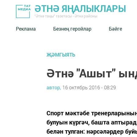
ӘТНӘ ЯҢАЛЫКЛАРЫ
"Әтнә таңы" газетасы - Әтнә районы
Реклама
Безнең геройлар
Бәйге
ҖӘМГЫЯТЬ
Әтнә "Ашыт" ын
автор,
16 октябрь 2016 - 08:29
Спорт мәктәбе тренерларының
булуын күргәч, башта аптырад
белән тулган: нәрсәләрдер бу