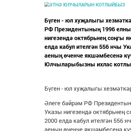
Бүген - юл хуҗалыгы хезмәткә
РФ Президентының 1996 елның
нигезендә октябрьнең соңгы я
елда кабул ителгән 556 нчы У
аеның өченче якшәмбесенә күч
Юлчыларыбызны ихлас котлый
Бүген - юл хуҗалыгы хезмәткә
Әлеге бәйрәм РФ Президентыны
Указы нигезендә октябрьнең с
2000 елда кабул ителгән 556 
аеның өченче якшәмбесенә кү