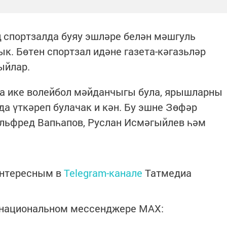
 спортзалда буяу эшләре белән мәшгуль
к. Бөтен спортзал идәне газета-кәгазьләр
ыйлар.
та ике волейбол мәйданчыгы була, ярышларны
а үткәреп булачак и кән. Бу эшне Зөфәр
Альфред Вапһапов, Руслан Исмәгыйлев һәм
интересным в
Telegram-канале
Татмедиа
в национальном мессенджере MАХ: