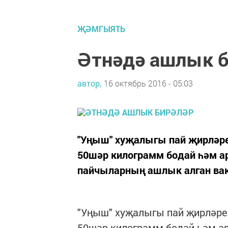
ҖӘМГЫЯТЬ
Әтнәдә ашлык б
автор,
16 октябрь 2016 - 05:03
"Уңыш" хуҗалыгы пай җирләре 
50шәр килограмм бодай һәм 
пайчыларның ашлык алган ва
"Уңыш" хуҗалыгы пай җирләре 
50шәр килограмм бодай һәм 