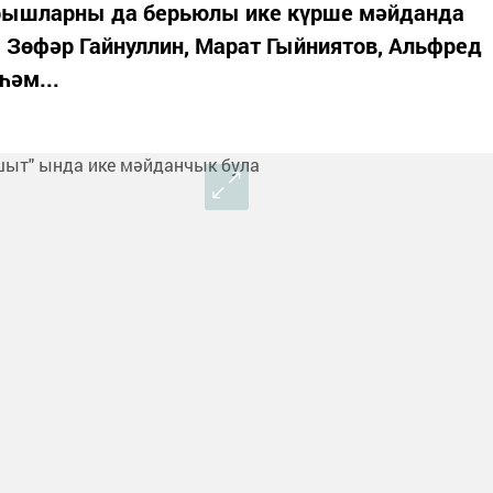
ярышларны да берьюлы ике күрше мәйданда
е Зөфәр Гайнуллин, Марат Гыйниятов, Альфред
һәм...