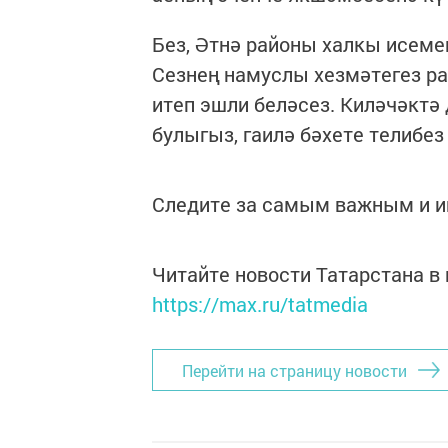
Без, Әтнә районы халкы исем
Сезнең намуслы хезмәтегез р
итеп эшли беләсез. Киләчәктә
булыгыз, гаилә бәхете телибез 
Следите за самым важным и 
Читайте новости Татарстана 
https://max.ru/tatmedia
Перейти на страницу новости