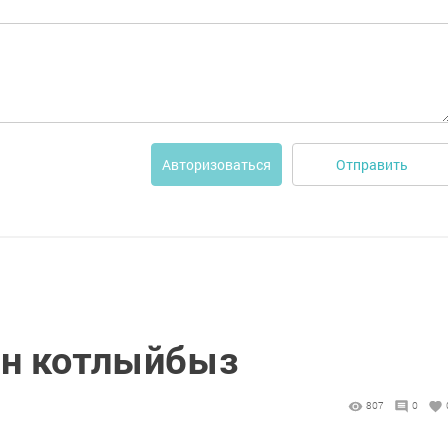
Отправить
Авторизоваться
н котлыйбыз
807
0