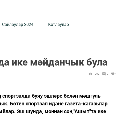
Сайлаулар 2024
Котлаулар
да ике мәйданчык була
1002
0
 спортзалда буяу эшләре белән мәшгуль
ык. Бөтен спортзал идәне газета-кәгазьләр
йыйлар. Эш шунда, моннан соң "Ашыт"та ике