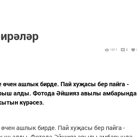
ирәләр
1011
0
өчен ашлык бирде. Пай хуҗасы бер пайга -
арыш алды. Фотода Әйшияз авылы амбарында
кытын күрәсез.
өчен ашлык бирде. Пай хуҗасы бер пайга -
арыш алды. Фотода Әйшияз авылы амбарында