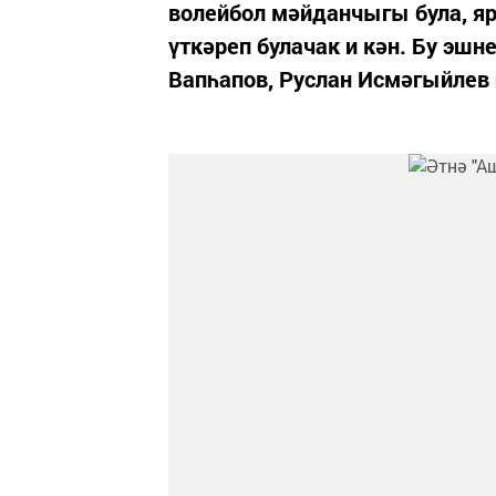
волейбол мәйданчыгы була, 
үткәреп булачак и кән. Бу эшн
Вапһапов, Руслан Исмәгыйлев 