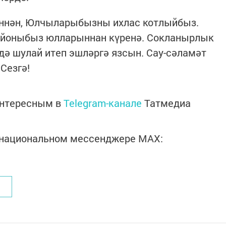
еннән, Юлчыларыбызны ихлас котлыйбыз.
айоныбыз юлларыннан күренә. Сокланырлык
 дә шулай итеп эшләргә язсын. Сау-сәламәт
Сезгә!
интересным в
Telegram-канале
Татмедиа
в национальном мессенджере MАХ: