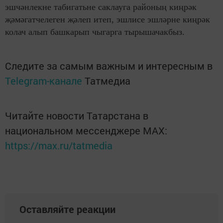
эшчәнлекне табигатьне саклауга районың киңрәк
җәмәгатчелеген җәлеп итеп, эшлисе эшләрне киңрәк
колач алып башкарып чыгарга тырышачакбыз.
Следите за самым важным и интересным в
Telegram-канале
Татмедиа
Читайте новости Татарстана в
национальном мессенджере MАХ:
https://max.ru/tatmedia
Оставляйте реакции