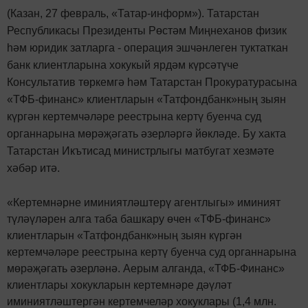
(Казан, 27 февраль, «Татар-информ»). Татарстан
Республикасы Президенты Рөстәм Миңнеханов физик
һәм юридик затларга - операция эшчәнлеген туктаткан
банк клиентларына хокукый ярдәм күрсәтүче
Консультатив төркемгә һәм Татарстан Прокуратурасына
«ТФБ-финанс» клиентларын «Татфондбанк»ның зыян
күргән кертемчәләре реестрына кертү буенча суд
органнарына мөрәҗәгать әзерләргә йөкләде. Бу хакта
Татарстан Икътисад министрлыгы матбугат хезмәте
хәбәр итә.
«Кертемнәрне иминиятләштерү агентлыгы» иминият
түләүләрен алга таба башкару өчен «ТФБ-финанс»
клиентларын «Татфондбанк»ның зыян күргән
кертемчәләре реестрына кертү буенча суд органнарына
мөрәҗәгать әзерләнә. Аерым алганда, «ТФБ-Финанс»
клиентлары хокукларын кертемнәре дәүләт
иминиятләштергән кертемчеләр хокуклары (1,4 млн.