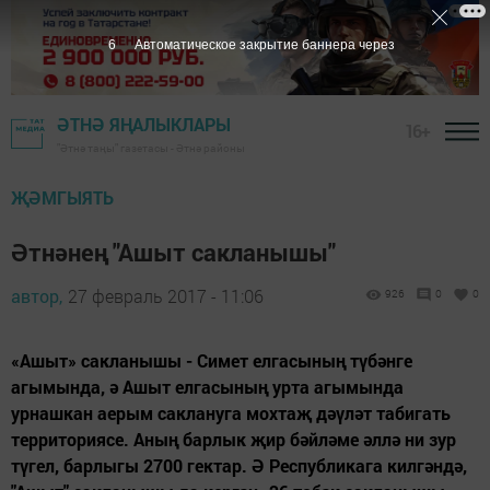
5
Автоматическое закрытие баннера через
ӘТНӘ ЯҢАЛЫКЛАРЫ
16+
"Әтнә таңы" газетасы - Әтнә районы
ҖӘМГЫЯТЬ
Әтнәнең "Ашыт сакланышы"
автор,
27 февраль 2017 - 11:06
926
0
0
«Ашыт» сакланышы - Симет елгасының түбәнге
агымында, ә Ашыт елгасының урта агымында
урнашкан аерым саклануга мохтаҗ дәүләт табигать
территориясе. Аның барлык җир бәйләме әллә ни зур
түгел, барлыгы 2700 гектар. Ә Республикага килгәндә,