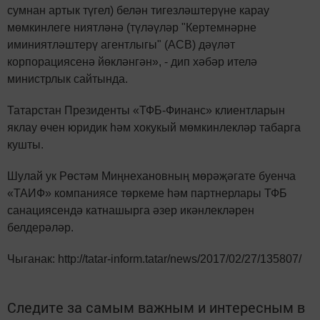
сумнан артык түгел) белән тигезләштерүне карау
мөмкинлеге ниятләнә (түләүләр "Кертемнәрне
иминиятләштерү агентлыгы" (АСВ) дәүләт
корпорациясенә йөкләнгән», - дип хәбәр ителә
министрлык сайтында.
Татарстан Президенты «ТФБ-Финанс» клиентларын
яклау өчен юридик һәм хокукый мөмкинлекләр табарга
кушты.
Шулай ук Рөстәм Миңнехановның мөрәҗәгате буенча
«ТАИФ» компаниясе төркеме һәм партнерлары ТФБ
санациясендә катнашырга әзер икәнлекләрен
белдерәләр.
Чыганак: http://tatar-inform.tatar/news/2017/02/27/135807/
Следите за самым важным и интересным в