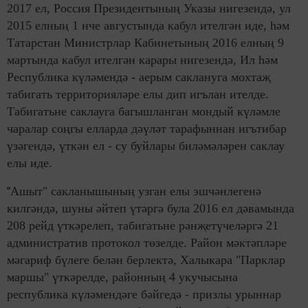
2017 ел, Россия Президентының Указы нигезендә, ул
2015 елның 1 нче августында кабул ителгән иде, һәм
Татарстан Министрлар Кабинетының 2016 елның 9
мартында кабул ителгән карары нигезендә, Ил һәм
Республика күләмендә - аерым саклануга мохтаҗ
табигать территорияләре елы дип игълан ителде.
Табигатьне саклауга багышланган мондый күләмле
чаралар соңгы елларда дәүләт тарафыннан игътибар
үзәгендә, үткән ел - су буйлары биләмәләрен саклау
елы иде.
"
Ашыт" сакланышының узган елы эшчәнлегенә
килгәндә, шуны әйтеп үтәргә була 2016 ел дәвамында
208 рейд үткәрелеп, табигатьне рәнҗетүчеләргә 21
административ протокол төзелде. Район мәктәпләре
мәгариф бүлеге белән берлектә, Халыкара "Парклар
маршы" үткәрелде, районның 4 укучысына
республика күләмендәге бәйгедә - призлы урыннар