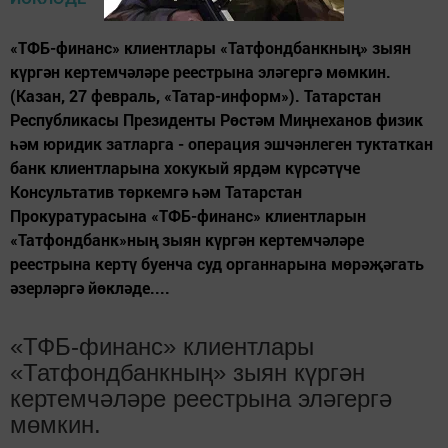
«ТФБ-финанс» клиентлары «Татфондбанкның» зыян
күргән кертемчәләре реестрына эләгергә мөмкин.
(Казан, 27 февраль, «Татар-информ»). Татарстан
Республикасы Президенты Рөстәм Миңнеханов физик
һәм юридик затларга - операция эшчәнлеген туктаткан
банк клиентларына хокукый ярдәм күрсәтүче
Консультатив төркемгә һәм Татарстан
Прокуратурасына «ТФБ-финанс» клиентларын
«Татфондбанк»ның зыян күргән кертемчәләре
реестрына кертү буенча суд органнарына мөрәҗәгать
әзерләргә йөкләде....
«ТФБ-финанс» клиентлары
«Татфондбанкның» зыян күргән
кертемчәләре реестрына эләгергә
мөмкин.