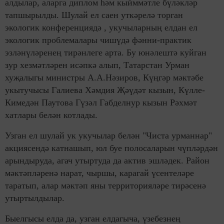
алдылар, аларга диплом һәм кыйммәтле бүләкләр
тапшырылды. Шулай ел саен уткәрелә торган
экологик конференциядә , укучыларның елдан ел
экологик проблемалары чишүдә фәнни-практик
эзләнүләренең тирәнлеге арта. Бу юнәлештә куйган
зур хезмәтләрен исәпкә алып, Татарстан Урман
хуҗалыгы министры А.А.Нәзиров, Күңгәр мәктәбе
укытучысы Галиева Хәмдия Җәүдәт кызын, Күлле-
Кимедән Паутова Гүзәл Габделнур кызын Рәхмәт
хатлары белән котлады.
Узган ел шулай ук укучылар белән "Чиста урманнар"
акциясендә катнашып, юл буе полосаларын чүпләрдән
арындыруда, агач утыртуда да актив эшләдек. Район
мәктәпләренә нарат, чыршы, карагай үсентеләре
таратып, алар мәктәп яны территорияләре тирәсенә
утыртылдылар.
Быелгысы елда да, узган елдагыча, үзебезнең