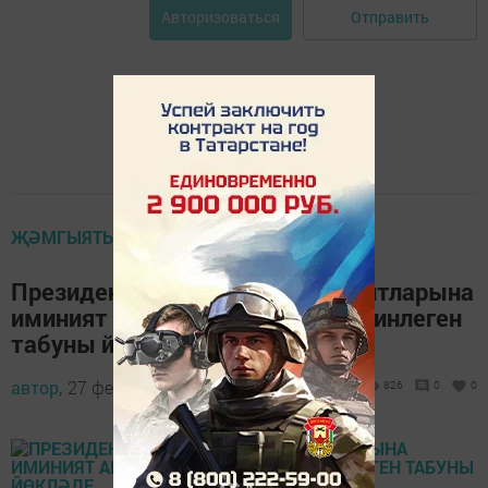
Отправить
Авторизоваться
ҖӘМГЫЯТЬ
Президент «ТФБ-Финанс» клиентларына
иминият акчаларын түләү мөмкинлеген
табуны йөкләде
автор,
27 февраль 2017 - 10:03
826
0
0