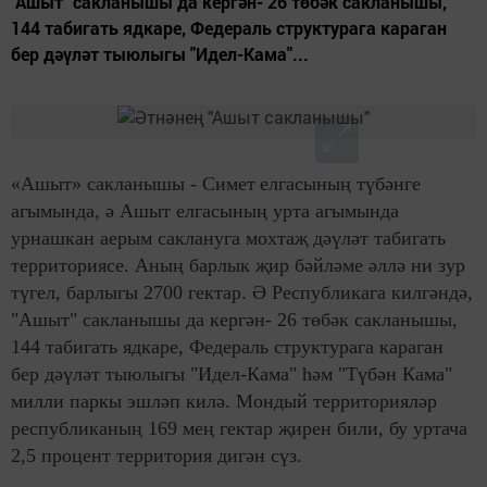
"Ашыт" сакланышы да кергән- 26 төбәк сакланышы,
144 табигать ядкаре, Федераль структурага караган
бер дәүләт тыюлыгы "Идел-Кама"...
«Ашыт» сакланышы - Симет
елгасының түбәнге
агымында, ә Ашыт елгасының урта агымында
урнашкан аерым саклануга мохтаҗ дәүләт табигат
ь
территориясе. Аның барлык җир бәйләме әллә ни зур
түгел, барлыгы 2700 гектар. Ә Республикага килгәндә,
"Ашыт" сакланышы да кергән- 26 төбәк сакланышы,
144 табигать ядкаре, Федераль структурага караган
бер дәүләт тыюлыгы "Идел-Кама" һәм "Түбән Кама"
милли паркы эшләп килә. Мондый территорияләр
республиканың 169 мең гектар җирен били, бу уртача
2,5 про
ц
ент территория дигән сүз.