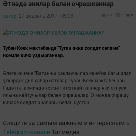
Әтнәдә әниләр белән очрашканнар
автор,
27 февраль 2017 - 09:03
871
0
0
Түбән Көек мәктәбендә "Туган якка солдат сәламе"
исемле кичә уздырганнар.
Әлеге кичәне "Ватанны саклаучылар көне"нә багышлап
үткәрдек дип хәбәр иттеләр Түбән Көек мәктәбеннән.
Гадәттә, армиядә хезмәт итеп кайтканнар яки отпуск
ялына кайтучылар белән очрашалар. Ә монда очрашу
кичәсе солдат аналары белән булган.
Следите за самым важным и интересным в
Telegram-канале
Татмедиа