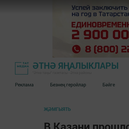
ӘТНӘ ЯҢАЛЫКЛАРЫ
"Әтнә таңы" газетасы - Әтнә районы
Реклама
Безнең геройлар
Бәйге
ҖӘМГЫЯТЬ
В Казани прошл