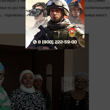
 Президенту Минтимеру Шаймиеву, что создал такую программу
лье по доступной цене, и Рустаму Минниханову, и исполнительному
, - поделилась впечатлениями счастливая обладательница нового