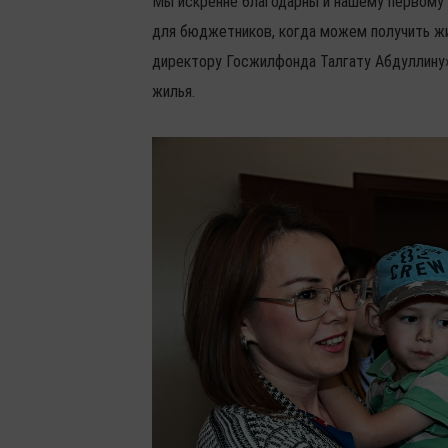
Мы искренне благодарны и нашему первому
для бюджетников, когда можем получить жи
директору Госжилфонда Талгату Абдуллину»
жилья.