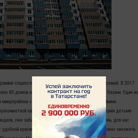
ограмме соципотеки жилье получили более 65 тысяч семей. В 2017
о 80 домов на 3500 квартир, из них семь домов в Казани. Один и
 микрорайона «М-14» - детский психолог в школе Римма
вухкомнатной квартиры ей приходилось снимать с двумя детьми
 ждали, уже забылось, сегодня самый прекрасный день, для нас
т удобной красивой чистой квартиры, хоть сейчас можно заезжать.