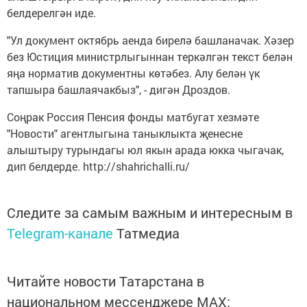
белдерелгән иде.
"Ул документ октябрь аенда бирелә башланачак. Хәзер
без Юстиция министрлыгыннан теркәлгән текст белән
яңа норматив документны көтәбез. Алу белән үк
тапшыра башлаячакбыз", - дигән Дроздов.
Соңрак Россия Пенсия фонды матбугат хезмәте
"Новости" агентлыгына таныклыкта җенесне
алыштыру турындагы юл якын арада юкка чыгачак,
дип белдерде. http://shahrichalli.ru/
Следите за самым важным и интересным в
Telegram-канале
Татмедиа
Читайте новости Татарстана в
национальном мессенджере MАХ: