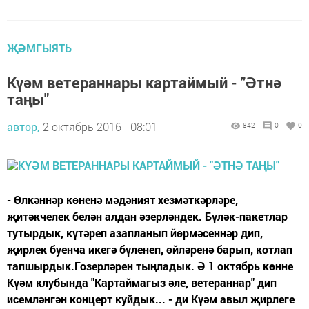
ҖӘМГЫЯТЬ
Күәм ветераннары картаймый - "Әтнә
таңы"
автор,
2 октябрь 2016 - 08:01
842
0
0
- Өлкәннәр көненә мәдәният хезмәткәрләре,
җитәкчелек белән алдан әзерләндек. Бүләк-пакетлар
тутырдык, күтәреп азапланып йөрмәсеннәр дип,
җирлек буенча икегә бүленеп, өйләренә барып, котлап
тапшырдык.Гозерләрен тыңладык. Ә 1 октябрь көнне
Күәм клубында "Картаймагыз әле, ветераннар" дип
исемләнгән концерт куйдык... - ди Күәм авыл җирлеге