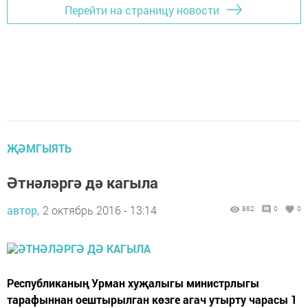
Перейти на страницу новости
ҖӘМГЫЯТЬ
Әтнәләргә дә кагыла
автор,
2 октябрь 2016 - 13:14
862
0
0
Республиканың Урман хуҗалыгы министрлыгы
тарафыннан оештырылган көз­ге агач утырту чарасы 1