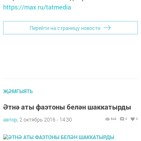
https://max.ru/tatmedia
Перейти на страницу новости
ҖӘМГЫЯТЬ
Әтнә аты фаэтоны белән шаккатырды
автор,
2 октябрь 2016 - 14:30
849
0
0