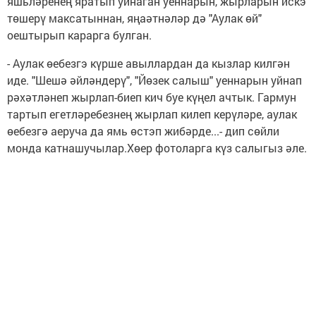
яшьләренең яратып уйнаган уеннарын, жырларын искэ
төшерү максатыннан, яңаәтнәләр дә "Аулак өй"
оештырып карарга булган.
- Аулак өебезгэ күрше авыллардан да кызлар килгән
иде. "Шешә әйләндерү", "Йөзек салыш" уеннарын уйнап
рәхәтләнеп жырлап-биеп кич буе күңел ачтык. Гармун
тартып егетләребезнең жырлап килеп керүләре, аулак
өебезгә аеруча да ямь өстэп жибәрде...- дип сөйли
монда катнашучылар.Хөер фотоларга күз салыгыз әле.