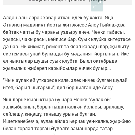
Алдан алы азрак хәбәр иткән идек бу хакта. Яңа
Әтнәнең мәдәният йорты җитәкчесе Алсу Гыйлаҗева
байтак чапты бу чараны уздыру өчен. Чөнки табасы,
җыясы, чакырасы, көйлисе бар. Суык клубка китертәсе
дә бар. Ни хикмәт, ремонт та ясап карадылар, җылыту
системасы уңай булмады бу мәдәният йортының. Ике
ел чыктылар шушы суык клубта. Быел октябрьдә
җылылык җибәреп карыйсылар ничек булыр...
"Чын аулак өй үткәрәсе килә, элек ничек булган шулай
итеп, барып чыгармы", дип борчылган иде Алсу.
Яшьләрне кызыктыра бу чара.Чөнки "Аулак өй" -
халкыбызның борынгыдан килгән йоласы, аралашу,
сөйләшү, киңәшү, танышу урыны булган.
Ишеткэнебезчэ, аулак өйләр һәрчак уен-көлке, җыр-бию
белән гөрләп торган.Әүвәлге заманнарда татар