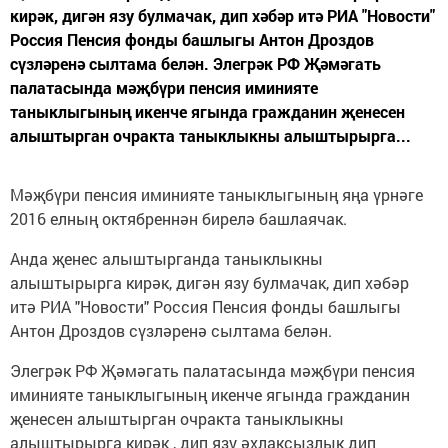
кирәк, дигән язу булмачак, дип хәбәр итә РИА "Новости"
Россия Пенсия фонды башлыгы Антон Дроздов
сүзләренә сылтама белән. Элегрәк РФ Җәмәгать
палатасында мәҗбүри пенсия иминияте
таныклыгының икенче ягында гражданин җенесен
алыштырган очракта таныклыкны алыштырырга...
Мәҗбүри пенсия иминияте таныклыгының яңа үрнәге
2016 елның октябреннән бирелә башлаячак.
Анда җенес алыштырганда таныклыкны
алыштырырга кирәк, дигән язу булмачак, дип хәбәр
итә РИА "Новости" Россия Пенсия фонды башлыгы
Антон Дроздов сүзләренә сылтама белән.
Элегрәк РФ Җәмәгать палатасында мәҗбүри пенсия
иминияте таныклыгының икенче ягында гражданин
җенесен алыштырган очракта таныклыкны
алыштырырга кирәк , дип язу әхлаксызлык дип