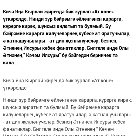
Кичә Яңа Кырлай җирендә бик зурлап «Ат көне»
үткәрелде. Нинди зур бәйрәмгә әйләнгәнен карарга,
күрергә кирәк, шунсыз аңлатып та булмый. Бу
бәйрәмне карарга килүчеләрнең күбесе ат яратучылар,
ә катнашучылары - ат дип җенләнүчеләр, безнең
Әтнәнең Илсуры кебек фанатиклар. Билгеле инде Олы
Әтнәнең " Кәчәм Илсуры" бу бәйгедән берничек тә
кала...
Кичә Яңа Кырлай җирендә бик зурлап «Ат көне»
үткәрелде.
Нинди зур бәйрәмгә әйләнгәнен карарга, күрергә кирәк,
шунсыз аңлатып та булмый. Бу бәйрәмне карарга
килүчеләрнең күбесе ат яратучылар, ә катнашучылары
- ат дип җенләнүчеләр, безнең Әтнәнең Илсуры кебек
фанатиклар. Билгеле инде Олы Әтнәнең " Кәчәм