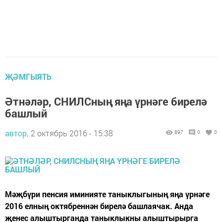
ҖӘМГЫЯТЬ
Әтнәләр, СНИЛСның яңа үрнәге бирелә
башлый
автор,
2 октябрь 2016 - 15:38
897
0
0
Мәҗбүри пенсия иминияте таныклыгының яңа үрнәге
2016 елның октябреннән бирелә башлаячак. Анда
җенес алыштырганда таныклыкны алыштырырга