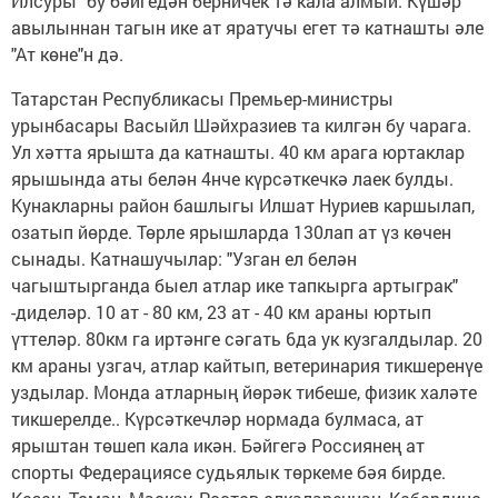
Илсуры" бу бәйгедән берничек тә кала алмый. Күшәр
авылыннан тагын ике ат яратучы егет тә катнашты әле
"Ат көне"н дә.
Татарстан Республикасы Премьер-министры
урынбасары Васыйл Шәйхразиев та килгән бу чарага.
Ул хәтта ярышта да катнашты. 40 км арага юртаклар
ярышында аты белән 4нче күрсәткечкә лаек булды.
Кунакларны район башлыгы Илшат Нуриев каршылап,
озатып йөрде. Төрле ярышларда 130лап ат үз көчен
сынады. Катнашучылар: "Узган ел белән
чагыштырганда быел атлар ике тапкырга артыграк"
-диделәр. 10 ат - 80 км, 23 ат - 40 км араны юртып
үттеләр. 80км га иртәнге сәгать 6да ук кузгалдылар. 20
км араны узгач, атлар кайтып, ветеринария тикшеренүе
уздылар. Монда атларның йөрәк тибеше, физик халәте
тикшерелде.. Күрсәткечләр нормада булмаса, ат
ярыштан төшеп кала икән. Бәйгегә Россиянең ат
спорты Федерациясе судьялык төркеме бәя бирде.