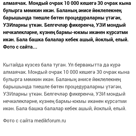
алмаячак. Мондый очрак 10 000 кешегә 30 очрак кына
булырга мөмкин икән. Баланың әнисе йөклелекнең
барышында тиешле бөтен процедураларны үтәгән,
УЗИларны үткән. Белгечләр фикеренчә, УЗИ мондый
нечкәлекләрне, күзнең бармы-юкмы икәнен күрсәтми
икән. Бала башка балалар кебек ашый, йоклый, елый.
Фото с сайта...
Кытайда күзсез бала туган. Ул бервакытта да күрә
алмаячак. Мондый очрак 10 000 кешегә 30 очрак кына
булырга мөмкин икән. Баланың әнисе йөклелекнең
барышында тиешле бөтен процедураларны үтәгән,
УЗИларны үткән. Белгечләр фикеренчә, УЗИ мондый
нечкәлекләрне, күзнең бармы-юкмы икәнен күрсәтми
икән. Бала башка балалар кебек ашый, йоклый, елый.
Фото с сайта medikforum.ru