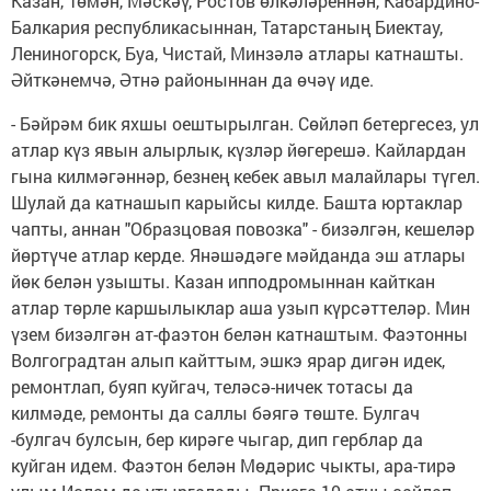
Казан, Төмән, Мәскәү, Ростов өлкәләреннән, Кабардино-
Балкария республикасыннан, Татарстаның Биектау,
Лениногорск, Буа, Чистай, Минзәлә атлары катнашты.
Әйткәнемчә, Әтнә районыннан да өчәү иде.
- Бәйрәм бик яхшы оештырылган. Сөйләп бетергесез, ул
атлар күз явын алырлык, күзләр йөгерешә. Кайлардан
гына килмәгәннәр, безнең кебек авыл малайлары түгел.
Шулай да катнашып карыйсы килде. Башта юртаклар
чапты, аннан "Образцовая повозка" - бизәлгән, кешеләр
йөртүче атлар керде. Янәшәдәге мәйданда эш атлары
йөк белән узышты. Казан ипподромыннан кайткан
атлар төрле каршылыклар аша узып күрсәттеләр. Мин
үзем бизәлгән ат-фаэтон белән катнаштым. Фаэтонны
Волгоградтан алып кайттым, эшкэ ярар дигән идек,
ремонтлап, буяп куйгач, теләсә-ничек тотасы да
килмәде, ремонты да саллы бәягә төште. Булгач
-булгач булсын, бер кирәге чыгар, дип герблар да
куйган идем. Фаэтон белән Мөдәрис чыкты, ара-тирә