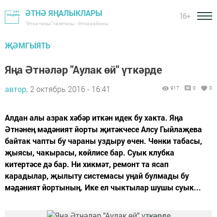
ӘТНӘ ЯҢАЛЫКЛАРЫ
16+
"Әтнә таңы" газетасы - Әтнә районы
ҖӘМГЫЯТЬ
Яңа Әтнәләр "Аулак өй" үткәрде
автор,
2 октябрь 2016 - 16:41
917
0
0
Алдан алы азрак хәбәр иткән идек бу хакта. Яңа
Әтнәнең мәдәният йорты җитәкчесе Алсу Гыйлаҗева
байтак чапты бу чараны уздыру өчен. Чөнки табасы,
җыясы, чакырасы, көйлисе бар. Суык клубка
китертәсе дә бар. Ни хикмәт, ремонт та ясап
карадылар, җылыту системасы уңай булмады бу
мәдәният йортының. Ике ел чыктылар шушы суык...