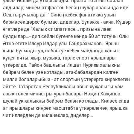
улым Ислам да утыргалады. Призга 10 атны сайлап
алдылар, минем ат фаэтон белән шулар арасында иде.
Оештыручылар да: " Синең кебек фанатикка урын
бирмәсәк дөрес булмас, диделәр. Бүләккә - акча. Күшәр
егетләре дә "Халык симпатиясе... призына лаек
булдылар...- дип сөйли бүгенге көндә 50 ат тотучы Олы
Әтнә егете Илсур Илдар улы Габдрахманов.- Ярыш
кына булмады ул, сабантуе кебек мәйданда халык
күңел ачты, җыр, музыка, төрле спорт ярышлары
үткәрелде. Район башлыгы Илшат Нуриев халыкны
бәйрәм белән үзе котлады, ата-бабалардан килгән
милли йолаларыбыз - ат спортын үстерергә кирәклеген
әйтте. Татарстан Республикасы авыл хуҗалыгы һәм
азык-төлек министры урынбасары Нәҗип Хаҗипов
шулай ук халыкны бәйрәм белән котлады. Киләсе елда
ат ярышлары киңрәк масштабта үткәреләчәк, ярышка
чит илләрдән дә киләчәкләр, диделәр...