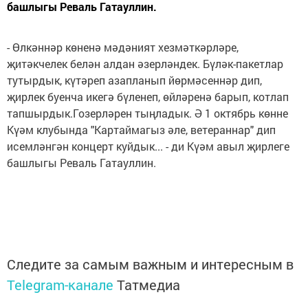
башлыгы Реваль Гатауллин.
- Өлкәннәр көненә мәдәният хезмәткәрләре,
җитәкчелек белән алдан әзерләндек. Бүләк-пакетлар
тутырдык, күтәреп азапланып йөрмәсеннәр дип,
җирлек буенча икегә бүленеп, өйләренә барып, котлап
тапшырдык.Гозерләрен тыңладык. Ә 1 октябрь көнне
Күәм клубында "Картаймагыз әле, ветераннар" дип
исемләнгән концерт куйдык... - ди Күәм авыл җирлеге
башлыгы Реваль Гатауллин.
Следите за самым важным и интересным в
Telegram-канале
Татмедиа