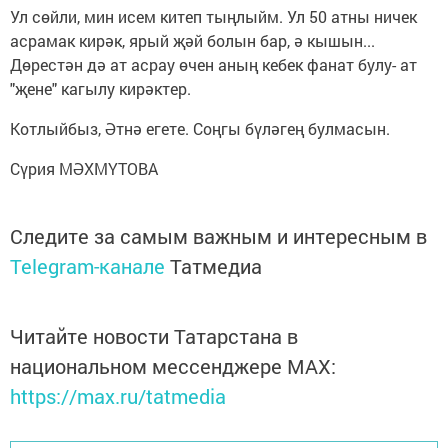
Ул сөйли, мин исем китеп тыңлыйм. Ул 50 атны ничек
асрамак кирәк, ярый җәй болын бар, ә кышын...
Дөрестән дә ат асрау өчен аның кебек фанат булу- ат
"җене" кагылу кирәктер.
Котлыйбыз, Әтнә егете. Соңгы бүләгең булмасын.
Сүрия МӘХМҮТОВА
Следите за самым важным и интересным в
Telegram-канале
Татмедиа
Читайте новости Татарстана в
национальном мессенджере MАХ:
https://max.ru/tatmedia