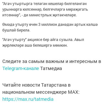
"Агач утыртырга теләгән ке­шеләр билгеләнгән
урыннарга кил­сеннәр, белгечләргә мөрәҗәгать
итсеннәр", - ди ми­нистр­лык җитәкчеләре.
Өмә­дә утырту өчен 3 миллион данәдән артык кәлшә
бушлай бирелә.
"Агач утырту" акциясе бер айга сузыла. Авыл
җирлекләре аша белешергә мөмкин.
Следите за самым важным и интересным в
Telegram-канале
Татмедиа
Читайте новости Татарстана в
национальном мессенджере MАХ:
https://max.ru/tatmedia