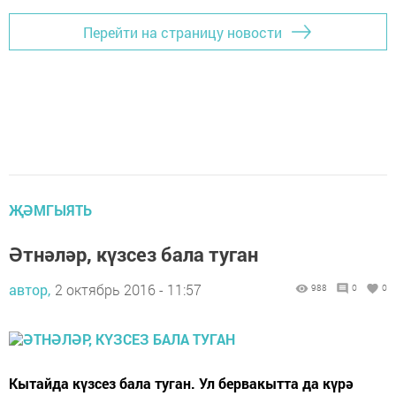
Перейти на страницу новости
ҖӘМГЫЯТЬ
Әтнәләр, күзсез бала туган
автор,
2 октябрь 2016 - 11:57
988
0
0
Кытайда күзсез бала туган. Ул бервакытта да күрә