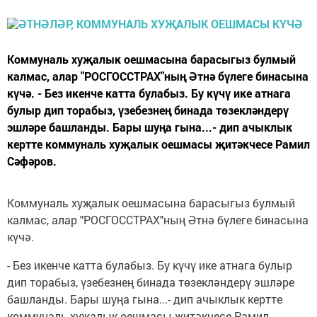
Коммуналь хуҗалык оешмасына барасыгыз булмый
калмас, алар "РОСГОССТРАХ"ның Әтнә бүлеге бинасына
күчә. - Без икенче катта булабыз. Бу күчү ике атнага
булыр дип торабыз, үзебезнең бинада төзекләндерү
эшләре башланды. Бары шуңа гына...- дип ачыклык
кертте коммуналь хуҗалык оешмасы җитәкчесе Рамил
Сәфәров.
Коммуналь хуҗалык оешмасына барасыгыз булмый
калмас, алар "РОСГОССТРАХ"ның Әтнә бүлеге бинасына
күчә.
- Без икенче катта булабыз. Бу күчү ике атнага булыр
дип торабыз, үзебезнең бинада төзекләндерү эшләре
башланды. Бары шуңа гына...- дип ачыклык кертте
коммуналь хуҗалык оешмасы җитәкчесе Рамил