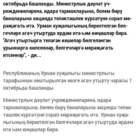
октябрьдә башланды. Министрлык дәүләт уч­
реждениеләренә, идарә тармакларына, белем бирү
биналарына акциядә теләк­тәш­лек күрсәтүне сорап мө­
рә­җәгать итә. Урман хуҗа­лыгының беркетелгән бел­
гечләре агач утыртуда ярдәм итә һәм киңәшләр бирә.
"Агач утыртырга теләгән ке­шеләр билгеләнгән
урыннарга кил­сеннәр, белгечләргә мөрәҗәгать
итсеннәр", - ди...
Республиканың Урман хуҗалыгы министрлыгы
тарафыннан оештырылган көз­ге агач утырту чарасы 1
октябрьдә башланды.
Министрлык дәүләт уч­реждениеләренә, идарә
тармакларына, белем бирү биналарына акциядә теләк­
тәш­лек күрсәтүне сорап мө­рә­җәгать итә. Урман хуҗа­
лыгының беркетелгән бел­гечләре агач утыртуда ярдәм
итә һәм киңәшләр бирә.