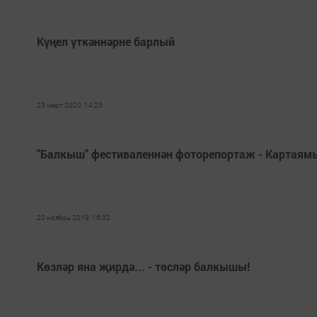
Күңел үткәннәрне барлый
23 март 2020, 14:23
"Балкыш" фестиваленнән фоторепортаж - Картаямы
20 ноябрь 2019, 16:32
Көзләр яна җирдә... - төсләр балкышы!