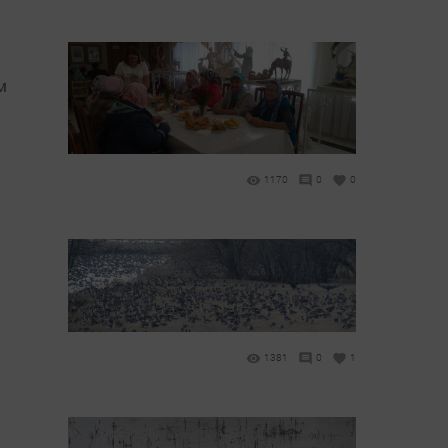
м
1170
0
0
1381
0
1