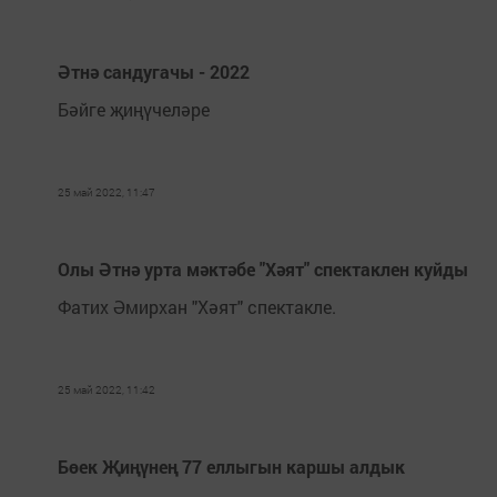
Әтнә сандугачы - 2022
Бәйге җиңүчеләре
25 май 2022, 11:47
Олы Әтнә урта мәктәбе "Хәят" спектаклен куйды
Фатих Әмирхан "Хәят" спектакле.
25 май 2022, 11:42
Бөек Җиңүнең 77 еллыгын каршы алдык