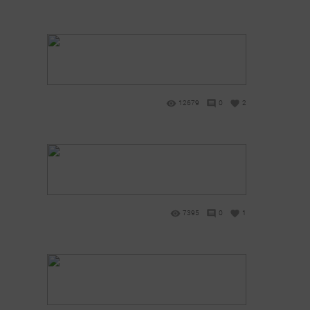
12679
0
2
7395
0
1