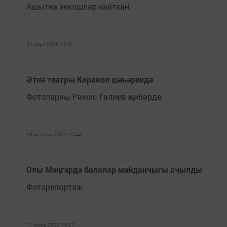
Ашытка аккошлар кайткан.
27 март 2023, 15:31
Әтнә театры Каракол шәһәрендә
Фотоларны Рәмис Галиев җибәрде.
13 октябрь 2022, 10:44
Олы Мәңгәрдә балалар мәйданчыгы ачылды
Фоторепортаж
11 июль 2022, 16:27