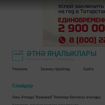
ӘТНӘ ЯҢАЛЫКЛАРЫ
"Әтнә таңы" газетасы - Әтнә районы
Реклама
Безнең геройлар
Бәйге
Слайдер
Олы Әтнәдә "Кояшкай" балалар бакчасы ачылды
Капиталь ремонт эшләре төгәлләнде.