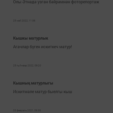
Олы Әтнәдә узган бәйрәмнән фоторепортаж
25 май 2022, 11:36
Кышкы матурлык
Агачлар бүген искиткеч матур!
25 гыйнвар 2022, 09:20
Кышның матурлыгы
Искитмәле матур быелгы кыш
03 февраль 2021, 09:36