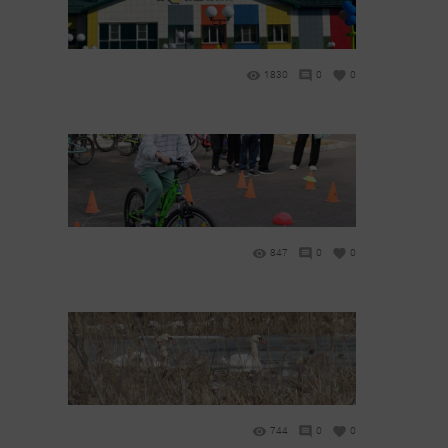
1830
0
0
847
0
0
744
0
0