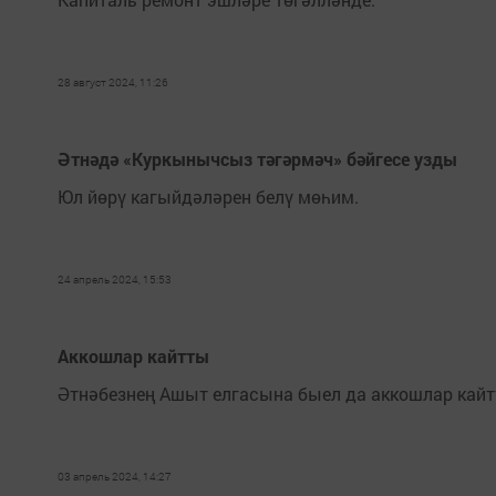
28 август 2024, 11:26
Әтнәдә «Куркынычсыз тәгәрмәч» бәйгесе узды
Юл йөрү кагыйдәләрен белү мөһим.
24 апрель 2024, 15:53
Аккошлар кайтты
Әтнәбезнең Ашыт елгасына быел да аккошлар кайт
03 апрель 2024, 14:27