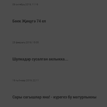
09 октябрь 2019, 11:16
Бөек Җиңүгә 74 ел
25 февраль 2019, 15:05
Шулкадәр сусалган аклыкка...
16 гыйнвар 2019, 22:11
Сары сагышлар яна! - күрегез бу матурлыкны