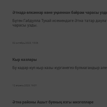
Әтнәдә өлкәннәр көне уңаеннан бәйрәм чарасы уз
Бүген Габдулла Тукай исемендәге Әтнә татар дәүл
чарасы узды.
02 октябрь 2023, 15:06
Кыр казлары
Бу кадәр күп кыр казы күргәнегез булмагандыр әле
12 апрель 2023, 16:01
Әтнә районы Ашыт буеның язгы мизгелләре