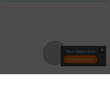
Мы в Яндекс Дзен
Подписаться
"Әтнә таңы" газетасы ниләр яза?
Төрле темалар