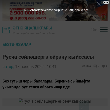
5
Автоматическое закрытие баннера через
ӘТНӘ ЯҢАЛЫКЛАРЫ
16+
"Әтнә таңы" газетасы - Әтнә районы
БЕЗГӘ ЯЗАЛАР
Русча сөйләшергә өйрәнү кыйссасы
автор,
13 ноябрь 2022 - 10:41
854
0
0
Без сугыш чоры балалары. Беренче сыйныфта
укыганда рус телен өйрәтмиләр иде.