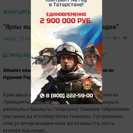
ҖӘМГЫЯТЬ
“Ярлы яшәмәдек, чөнки гел эшләдек”
автор,
12 ноябрь 2022 - 16:18
1114
0
1
Әйшияз авылында яшәүче, 90 яшен каршылаган
Нурания Рәүпова әнә шулай дип елмая.
Күәм авыл җирлеге башлыгы Реваль Гатауллин ил
Президенты Владимир Путин котлавын тапшырып,
районыбыз башлыгы Габделәхәт Хәкимов тәбрикләвен
укыганны да игътибар белән тыңлады. Сүз уңаеннан,
элек ул кичергәннәрне искә алган вакытта, хәтта,
күзләре яшьләнде...