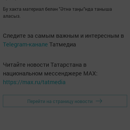
Бу хакта материал белән "Әтнә таңы"нда таныша
аласыз.
Следите за самым важным и интересным в
Telegram-канале
Татмедиа
Читайте новости Татарстана в
национальном мессенджере MАХ:
https://max.ru/tatmedia
Перейти на страницу новости