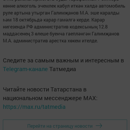
көнне алкоголь эчемлек кабул иткән хәлдә автомобиль
руле артына утырган Галимҗанов М.А. эше каралды
һәм 18 октябрьдә карар гамәлгә керде. Карар
нигезендә РФ административ кодексының 12.8
маддәсенең 3 өлеше буенча гаепләнгән Галимҗанов
М.А. административ арестка хөкем ителде.
Следите за самым важным и интересным в
Telegram-канале
Татмедиа
Читайте новости Татарстана в
национальном мессенджере MАХ:
https://max.ru/tatmedia
Перейти на страницу новости