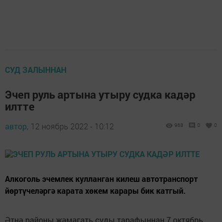
СУД ЗАЛЫННАН
Эчеп руль артына утыру судка кадәр
илтте
автор,
12 ноябрь 2022 - 10:12
968
0
0
Алкоголь эчемлек кулланган килеш автотранспорт
йөртүчеләргә карата хөкем карары бик катгый.
Әтнә районы җәмәгать суды тарафыннан 7 октябрь