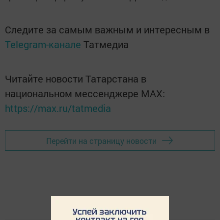
Следите за самым важным и интересным в
Telegram-канале
Татмедиа
Читайте новости Татарстана в
национальном мессенджере MАХ:
https://max.ru/tatmedia
Перейти на страницу новости