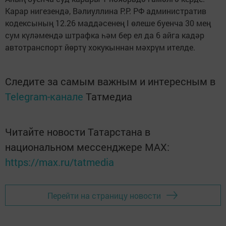
Карар нигезендә, Вәлиуллина Р.Р. РФ административ
кодексының 12.26 маддәсенең I өлеше буенча 30 мең
сум күләмендә штрафка һәм бер ел да 6 айга кадәр
автотранспорт йөртү хокукыннан мәхрүм ителде.
Следите за самым важным и интересным в
Telegram-канале
Татмедиа
Читайте новости Татарстана в
национальном мессенджере MАХ:
https://max.ru/tatmedia
Перейти на страницу новости