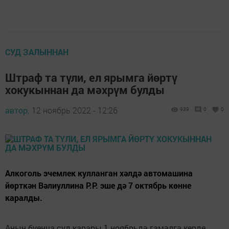
СУД ЗАЛЫННАН
Штраф та түли, ел ярымга йөртү
хокукыннан да мәхрүм булды
автор,
12 ноябрь 2022 - 12:26
939
0
0
Алкоголь эчемлек кулланган хәлдә автомашина
йөрткән Вәлиуллина Р.Р. эше дә 7 октябрь көнне
каралды.
Аның буенча суд карары 1 ноябрьдә гамәлгә керде.