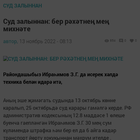
СУД ЗАЛЫННАН
Суд залыннан: бер рәхәтнең мең
михнәте
автор,
13 ноябрь 2022 - 08:13
854
0
0
Райондашыбыз Ибраһимов З.Г. да исерек хәлдә
техника белән идарә итә,
Аның эше җәмәгать судында 13 октябрь көнне
каралып, 25 октябрьдә суд карары гамәлгә керде. РФ
административ кодексының 12.8 маддәсе 1 өлеше
буенча гаепләнгән Ибраһимов З.Г. 30 мең сум
күләмендә штрафка һәм бер ел да 6 айга кадәр
транспорт йөртү хокукыннан мәхрүм ителде .