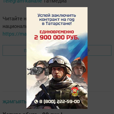
Telegram-канале
Татмедиа
Читайте новости Татарстана в
национальном мессенджере MАХ:
https://max.ru/tatmedia
Перейти на страницу новости
ҖӘМГЫЯТЬ