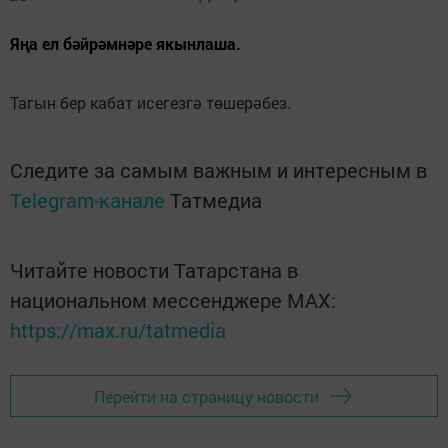
Яңа ел бәйрәмнәре якынлаша.
Тагын бер кабат исегезгә төшерәбез.
Следите за самым важным и интересным в
Telegram-канале
Татмедиа
Читайте новости Татарстана в
национальном мессенджере MАХ:
https://max.ru/tatmedia
Перейти на страницу новости