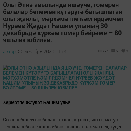
Олы Әтнә авылында яшәүче, гомерен
балалар белемен күтәрүгә багышлаган
олы җанлы, мәрхәмәтле һәм ярдәмчел
Нуреев Җәүдәт Һашим улының 30
декабрьдә күркәм гомер бәйрәме – 80
яшьлек юбилее.
автор,
30 декабрь 2020 - 15:41
927
0
0
Хөрмәтле Җәүдәт Һашим улы!
Сезне юбилеегыз белән котлап, иң изге, якты, матур
теләкләребезне юллыйбыз: ныклы сәламәтлек, күңел