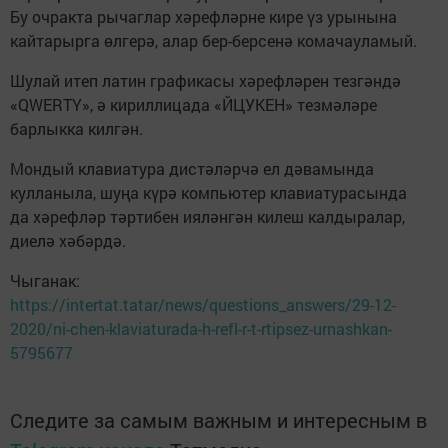
Бу очракта рычаглар хәрефләрне кире үз урынына
кайтарырга өлгерә, алар бер-берсенә комачауламый.
Шулай итеп латин графикасы хәрефләрен тезгәндә
«QWERTY», ә кириллицада «ЙЦУКЕН» тезмәләре
барлыкка килгән.
Мондый клавиатура дистәләрчә ел дәвамында
кулланыла, шуңа күрә компьютер клавиатурасында
да хәрефләр тәртибен ияләнгән килеш калдыралар,
диелә хәбәрдә.
Чыганак:
https://intertat.tatar/news/questions_answers/29-12-
2020/ni-chen-klaviaturada-h-refl-r-t-rtipsez-urnashkan-
5795677
Следите за самым важным и интересным в