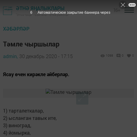
ӘТНӘ ЯҢАЛЫКЛАРЫ
16+
5
Автоматическое закрытие баннера через
"Әтнә таңы" газетасы - Әтнә районы
ХӘБӘРЛӘР
Тәмле чыршылар
admin,
30 декабрь 2020 - 17:15
1098
0
0
Ясау өчен кирәкле әйберләр.
1) тарталеткалар,
2) ысланган тавык ите,
3) виноград,
4) йомырка,