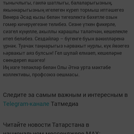
тынычлыгы, гаилә шатлыгы, балаларыгызның,
якыннарыгызның игелеген күреп тормыш иптәшегез
Венера Әсәд кызы белән тигезлектә бәхетле озын
гомер кичерүегезне телибез. Сезне үткен фикерле,
сизгел күңелле, акыллы карашлы таләпчән, кешелекле
итеп беләбез. Сездәйләр – бүгенге буын вәкилләренә
үрнәк. Туачак таңнарыгыз һәрвакыт нурлы, күк йөзегез
һәрвакыт аяз булсын! Гел шулай елмаеп, кешеләрне
сөендереп яшәгез!
Иң изге теләкләр белән Олы Әтнә урта мәктәбе
коллективы, профсоюз оешмасы.
Следите за самым важным и интересным в
Telegram-канале
Татмедиа
Читайте новости Татарстана в
национальном мессенджере MАХ: