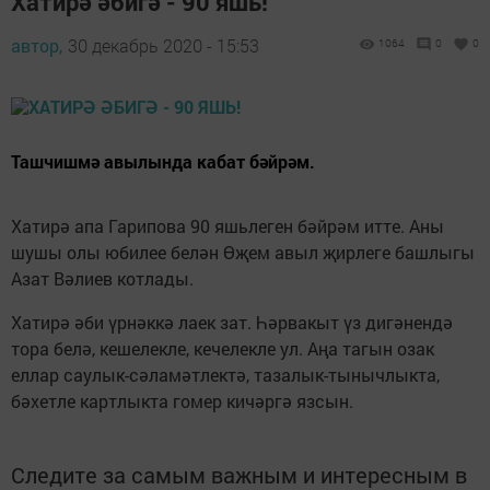
Хатирә әбигә - 90 яшь!
автор,
30 декабрь 2020 - 15:53
1064
0
0
Ташчишмә авылында кабат бәйрәм.
Хатирә апа Гарипова 90 яшьлеген бәйрәм итте. Аны
шушы олы юбилее белән Өҗем авыл җирлеге башлыгы
Азат Вәлиев котлады.
Хатирә әби үрнәккә лаек зат. Һәрвакыт үз дигәнендә
тора белә, кешелекле, кечелекле ул. Аңа тагын озак
еллар саулык-сәламәтлектә, тазалык-тынычлыкта,
бәхетле картлыкта гомер кичәргә язсын.
Следите за самым важным и интересным в