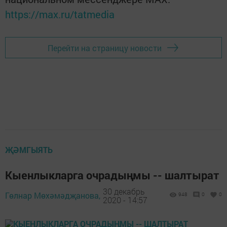
https://max.ru/tatmedia
Перейти на страницу новости
ҖӘМГЫЯТЬ
Кыенлыкларга очрадыңмы -- шалтырат
30 декабрь
Гөлнар Мөхәмәдҗанова,
948
0
0
2020 - 14:57