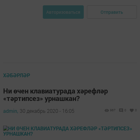
Отправить
Авторизоваться
ХӘБӘРЛӘР
Ни өчен клавиатурада хәрефләр
«тәртипсез» урнашкан?
admin,
30 декабрь 2020 - 16:05
967
0
0