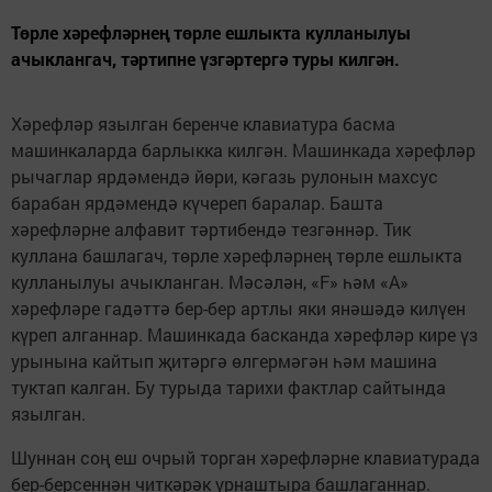
Төрле хәрефләрнең төрле ешлыкта кулланылуы
ачыклангач, тәртипне үзгәртергә туры килгән.
Хәрефләр язылган беренче клавиатура басма
машинкаларда барлыкка килгән. Машинкада хәрефләр
рычаглар ярдәмендә йөри, кәгазь рулонын махсус
барабан ярдәмендә күчереп баралар. Башта
хәрефләрне алфавит тәртибендә тезгәннәр. Тик
куллана башлагач, төрле хәрефләрнең төрле ешлыкта
кулланылуы ачыкланган. Мәсәлән, «F» һәм «A»
хәрефләре гадәттә бер-бер артлы яки янәшәдә килүен
күреп алганнар. Машинкада басканда хәрефләр кире үз
урынына кайтып җитәргә өлгермәгән һәм машина
туктап калган. Бу турыда тарихи фактлар сайтында
язылган.
Шуннан соң еш очрый торган хәрефләрне клавиатурада
бер-берсеннән читкәрәк урнаштыра башлаганнар.