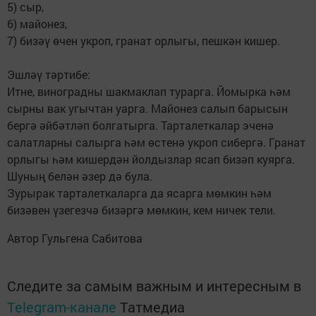
5) сыр,
6) майонез,
7) бизәү өчен укроп, гранат орлыгы, пешкән кишер.
Эшләү тәртибе:
Итне, виноградны шакмаклап турарга. Йомырка һәм
сырны вак угычтан уарга. Майонез салып барысын
бергә әйбәтләп болгатырга. Тарталеткалар эченә
салатларны салырга һәм өстенә укроп сибергә. Гранат
орлыгы һәм кишердән йолдызлар ясап бизәп куярга.
Шуның белән әзер дә була.
Зурырак тарталеткаларга да ясарга мөмкин һәм
бизәвен үзегезчә бизәргә мөмкин, кем ничек тели.
Автор Гульгена Сабитова
Следите за самым важным и интересным в
Telegram-канале
Татмедиа