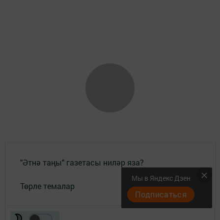
"Әтнә таңы" газетасы ниләр яза?
Мы в Яндекс Дзен
Төрле темалар
Подписаться