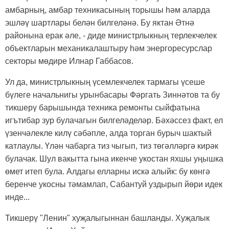
амбарның, амбар техникасының торышы һәм аларда
эшләү шартлары белән билгеләнә. Бу яктан Әтнә
районына ерак әле, - диде министрлыкның терлекчелек
объектларын механикалаштыру һәм энергоресурслар
секторы мөдире Илнар Габбасов.
Ул да, министрлыкның үсемлекчелек тармагы үсеше
бүлеге начальнигы урынбасары Фәргать Зиннәтов та бу
тикшерү барышында техника ремонты сыйфатына
игътибар зур булачагын билгеләделәр. Бәхәссез факт, ел
үзенчәлекле килү сәбәпле, алда торган бурыч шактый
катлаулы. Үлән чабарга тиз чыгып, тиз төгәлләргә кирәк
булачак. Шул вакытта гына икенче укостан яхшы уңышка
өмет итеп була. Алдагы елларны искә алыйк: бу көнгә
беренче укосны тәмамлап, Сабантуй уздырып йөри идек
инде...
Тикшерү "Ленин" хуҗалыгыннан башланды. Хуҗалык