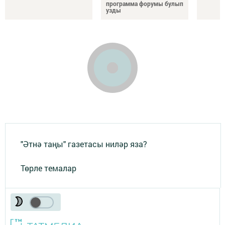
программа форумы булып
узды
"Әтнә таңы" газетасы ниләр яза?
Төрле темалар