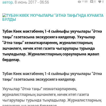
автор,
8 июнь 2017 - 06:56
1135
0
0
Түбән Көек мәктәбенең 1-4 сыйныфы укучылары "Әтнә
таңы" газетасына экскурсиягә килделәр. Укучылар
"Әтнә таңы" хезмәткәрләренең, журналистларның
эшчәнлеге, ничек итеп газета чыгарулары турында
тыңладылар. Журналистларның сорауларына җавап
бирделәр.
Түбән Көек мәктәбенең 1-4 сыйныфы укучылары "Әтнә
таңы" газетасына экскурсиягә килделәр
.
Укучылар "Әтнә таңы" хезмәткәрләренең,
журналистларның эшчәнлеге, ничек итеп газета
чыгарулары турында тыңладылар. Журналистларның
сорауларына җавап бирделәр.