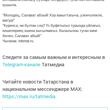
кушыла.
"Молодец, Салават абзый! Хэр вакыттагыча, узенчэлекле,
матур!"
"Күренсә, ни булган соң? Үз буфетыгыз турында уйлагыз,
кешелернең эшенә кысылмагыз. Кызыгызны туган көне
белен, Салават абый!"
Чыганак: intertat.ru
Следите за самым важным и интересным в
Telegram-канале
Татмедиа
Читайте новости Татарстана в
национальном мессенджере MАХ:
https://max.ru/tatmedia