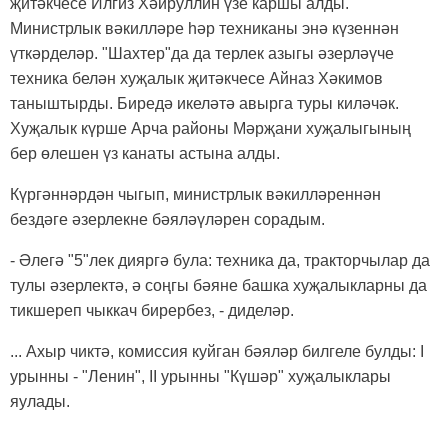
җитәкчесе Илгиз Хәйруллин үзе каршы алды.
Министрлык вәкилләре һәр техниканы энә күзеннән
үткәрделәр. "Шахтер"да да терлек азыгы әзерләүче
техника белән хуҗалык җитәкчесе Айназ Хәкимов
таныштырды. Биредә икеләтә авырга туры киләчәк.
Хуҗалык күрше Арча районы Мәрҗани хуҗалыгының
бер өлешен үз канаты астына алды.
Күргәннәрдән чыгып, министрлык вәкилләреннән
бездәге әзерлекне бәяләүләрен сорадым.
-
Әлегә "5"лек дияргә була: техника да, тракторчылар да
тулы әзерлектә, ә соңгы бәяне башка хуҗалыкларны да
тикшереп чыккач бирербез, - диделәр.
... Ахыр чиктә, комиссия куйган бәяләр билгеле булды: I
урынны - "Ленин", II урынны "Күшәр" хуҗалыклары
яулады.