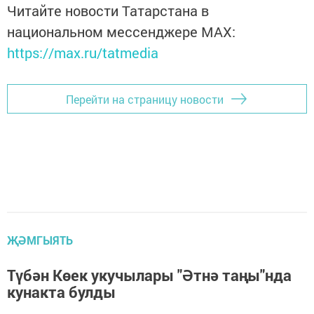
Читайте новости Татарстана в
национальном мессенджере MАХ:
https://max.ru/tatmedia
Перейти на страницу новости
ҖӘМГЫЯТЬ
Түбән Көек укучылары "Әтнә таңы"нда
кунакта булды