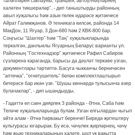
таләпләрен саклауны, траншея, автоүлчәүләрнең
халәтен тикшерәләр", - дип таныштырды районның
авыл хуҗалыгы һәм азык-төлек идарәсе җитәкчесе
Айрат Галимҗанов. Ә техникага килсәк, районда 14
МакДон, 11 Ягуар, 3 Дон-680 һәм 2 КВК-800 бар.
Соңгысы "Шахтер" һәм "Таң" хуҗалыкларында
теркәлгән, данлыклы Ягуарның Беларус варианты ул.
Районның "Гостехнадзор" җитәкчесе Рафил Сабиров
сүзләренә караганда, барысы да дәүләт теркәве узган,
документлары тәртиптә. Басуга чыкканчы берничәсен
"аптечка", "огнетушитель" белән комплектлаштырып
бетерәсе бар икән үзе. "Шушы көннәрдә тулысынча әзер
булачаклар", - дип ышандырды.
-
Гадәттә ел саен диярлек 3 районда - Әтнә, Саба һәм
Теләче хуҗалыкларында булам. Узган елгылардан чыгып
әйтә алам - Әтнә һәрвакыт беренче! Биредә җитештерү
культурасы югарырак. Бу исә, чәчүлек җирләрнең, чәчү
һәм җыю техникаларының халәте, шул ук вакытта