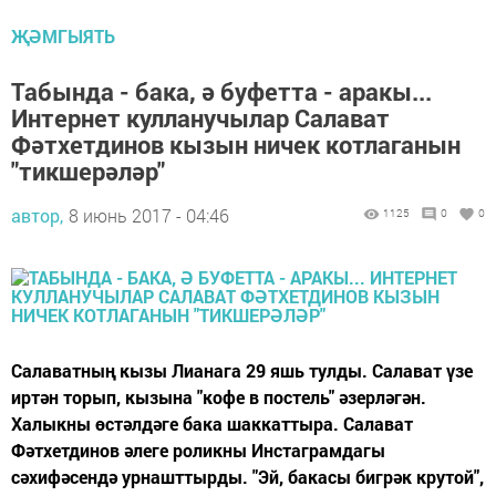
ҖӘМГЫЯТЬ
Табында - бака, ә буфетта - аракы...
Интернет кулланучылар Салават
Фәтхетдинов кызын ничек котлаганын
"тикшерәләр"
автор,
8 июнь 2017 - 04:46
1125
0
0
Салаватның кызы Лианага 29 яшь тулды. Салават үзе
иртән торып, кызына "кофе в постель" әзерләгән.
Халыкны өстәлдәге бака шаккаттыра. Салават
Фәтхетдинов әлеге роликны Инстаграмдагы
сәхифәсендә урнашттырды. "Эй, бакасы бигрәк крутой",