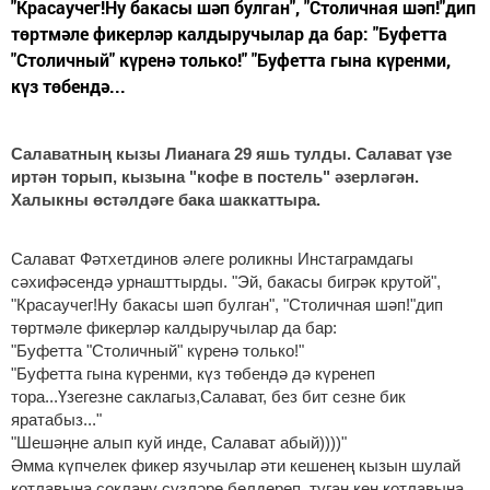
"Красаучег!Ну бакасы шәп булган", "Столичная шәп!"дип
төртмәле фикерләр калдыручылар да бар: "Буфетта
"Столичный" күренә только!" "Буфетта гына күренми,
күз төбендә...
Салаватның кызы Лианага 29 яшь тулды. Салават үзе
иртән торып, кызына "кофе в постель" әзерләгән.
Халыкны өстәлдәге бака шаккаттыра.
Салават Фәтхетдинов әлеге роликны Инстаграмдагы
сәхифәсендә урнашттырды. "Эй, бакасы бигрәк крутой",
"Красаучег!Ну бакасы шәп булган", "Столичная шәп!"дип
төртмәле фикерләр калдыручылар да бар:
"Буфетта "Столичный" күренә только!"
"Буфетта гына күренми, күз төбендә дә күренеп
тора...Үзегезне саклагыз,Салават, без бит сезне бик
яратабыз..."
"Шешәңне алып куй инде, Салават абый))))"
Әмма күпчелек фикер язучылар әти кешенең кызын шулай
котлавына соклану сүзләре белдереп, туган көн котлавына