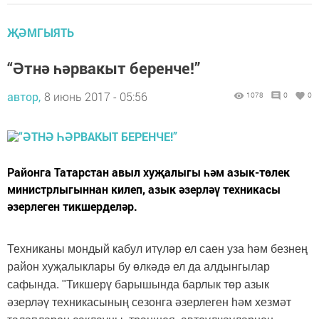
ҖӘМГЫЯТЬ
“Әтнә һәрвакыт беренче!”
автор,
8 июнь 2017 - 05:56
1078
0
0
Районга Татарстан авыл хуҗалыгы һәм азык-төлек
министрлыгыннан килеп, азык әзерләү техникасы
әзерлеген тикшерделәр.
Техниканы мондый кабул итүләр ел саен уза һәм безнең
район хуҗалыклары бу өлкәдә ел да алдынгылар
сафында. "Тикшерү барышында барлык төр азык
әзерләү техникасының сезонга әзерлеген һәм хезмәт