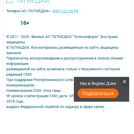
Телефон АО «ТАТМЕДИА»:
(843) 222 09 84
16+
© 2011 - 2026. Филиал АО "ТАТМЕДИА" "Атня-информ". Все права
защищены.
© ТАТМЕДИА. Все материалы, размещенные на сайте, защищены
законом.
Перепечатка, воспроизведение и распространение в любом объеме
информации,
размещенной на сайте, возможна только с письменного согласия
редакций СМИ.
При поддержке Республиканского агентства по печати и массовым
Мы в Яндекс Дзен
коммуникациям.
Наименование СМИ: Әтнә таңы
Подписаться
№ записи о регистрации СМИ, дата: ЭЛ № ФС 77-73818 от 12 октября
2018 года.
выдано Федеральной службой по надзору в сфере связи,
информационных технологий и массовых коммуникаций
ФИО главного редактора: Мухамедзянова Гульнар Равилевна
Адрес редакции: 422750, Российская Федерация, Республика
Татарстан, Атнинский район, с. Большая Атня, ул. Октябрьская, д.9.
помещение 4.