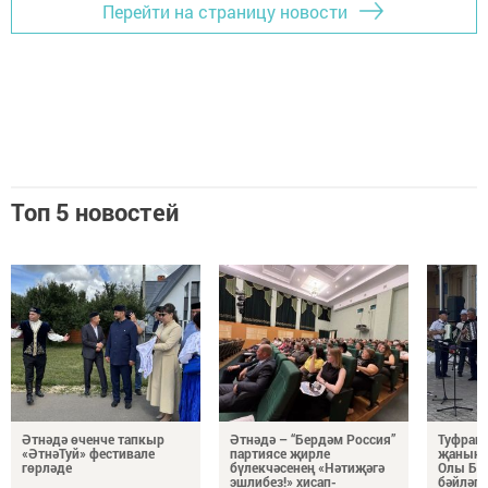
Перейти на страницу новости
Топ 5 новостей
Әтнәдә өченче тапкыр
Әтнәдә – “Бердәм Россия”
Туфрагы
«ӘтнәТуй» фестивале
партиясе җирле
җанынд
гөрләде
бүлекчәсенең «Нәтиҗәгә
Олы Бәр
эшлибез!» хисап-
бәйләгә