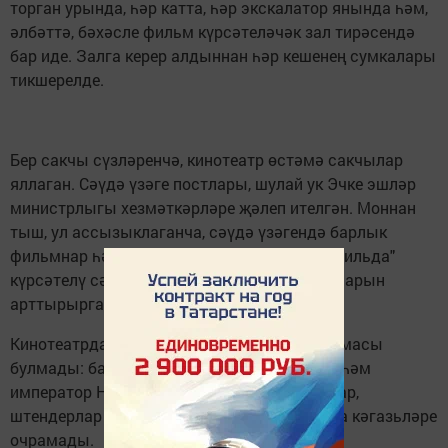
торган урында, һәр катта, һәр экскалатор янында һәм,
әлбәттә, бәхәсле фильм күрсәтеләчәк зал тирәсендә
бар иде. Залга керер алдыннан һәр кешенең сумкалары
тикшерелде.
Бер сакчы сүзләренчә, кинотеатр өстәмә сакчылар
яллаган. Сәүдә үзәге постлары, шулай ук Эчке эшләр
министрлыгы хезмәткәрләре җәлеп ителгән. Моннан
тыш, ул ассызыклаганча, сәүдә үзәгендә барлык
фильмнар һәм чаралар саклана, әмма "Матильда"
күрсәтелү сәбәпле, куркынычсызлык чараларын
арттырырга булганнар.
Кинотеатрда фильмның бернинди дә рекламасы
булмады: балерина Матильда Кшесинская һәм
император Николай II сурәтләнгән постерлар,
штендерлар һәм кулга таратылучы реклама кәгазьләре
очрамады.