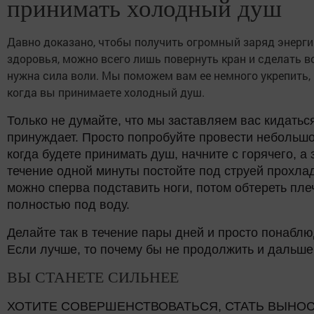
принимать холодный душ
Давно доказано, чтобы получить огромный заряд энерги
здоровья, можно всего лишь повернуть кран и сделать во
нужна сила воли. Мы поможем вам ее немного укрепить, 
когда вы принимаете холодный душ.
Только не думайте, что мы заставляем вас кидаться
принуждает. Просто попробуйте провести небольшо
когда будете принимать душ, начните с горячего, а
течение одной минуты постойте под струей прохл
можно сперва подставить ноги, потом обтереть плеч
полностью под воду.
Делайте так в течение пары дней и просто понаблюд
Если лучше, то почему бы не продолжить и дальше.
ВЫ СТАНЕТЕ СИЛЬНЕЕ
ХОТИТЕ СОВЕРШЕНСТВОВАТЬСЯ, СТАТЬ ВЫНОС