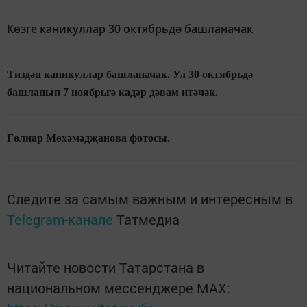
Көзге каникуллар 30 октябрьдә башланачак
Тиздән каникуллар башланачак. Ул 30 октябрьдә
башланып 7 ноябрьгә кадәр дәвам итәчәк.
Гөлнар Мөхәмәдҗанова фотосы.
Следите за самым важным и интересным в
Telegram-канале
Татмедиа
Читайте новости Татарстана в
национальном мессенджере MАХ: