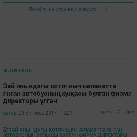
Перейти на страницу новости
ҖӘМГЫЯТЬ
Зәй янындагы коточкыч һәлакәттә
янган автобусның хуҗасы булган фирма
директоры үлгән
автор,
26 октябрь 2017 - 18:21
1130
0
0