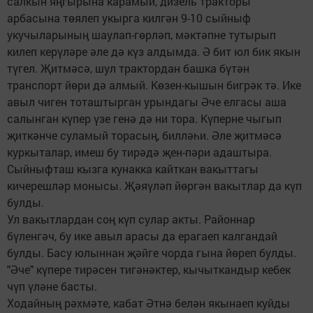
салкын яңгырына карамый, дизель тракторы
арбасына төялеп укырга килгән 9-10 сыйныф
укучыларының шаулап-гөрләп, мәк­тәпне тутырып
килеп керүләре әле дә күз алдымда. Ә бит юл бик якын
түгел. Җитмәсә, шул трактордан башка бү­тән
транспорт йөри дә алмый. Көзен-кышын бигрәк тә. Ике
авыл чиген тоташтырган урындагы Әче елгасы аша
салынган күпер үзе генә дә ни тора. Күперне чыгып
җиткәнче суламый торасың, билләһи. Әле җитмәсә
куркыталар, имеш бу тирәдә җен-пәри адаш­тыра.
Сыйныфташ кызга кунакка кайткан вакыттагы
кичерешләр монысы. Җәяүләп йөргән вакытлар да күп
булды.
Ул вакытлардан соң күп сулар акты. Районнар
бүленгәч, бу ике авыл арасы да ерагаеп калгандай
булды. Басу юлыннан җәйге чорда гына йөреп булды.
"Әче" күпере тирәсен тигәнәктер, кычыткандыр кебек
чүп үләне басты.
Ходайның рәхмәте, кабат Әтнә белән якынаеп куйды