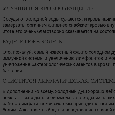
УЛУЧШИТСЯ КРОВООБРАЩЕНИЕ
Сосуды от холодной воды сужаются, и кровь начин
замерзать, организм активнее снабжает кровью вну
итоге это очень благотворно сказывается на состо
БУДЕТЕ РЕЖЕ БОЛЕТЬ
Это, пожалуй, самый известный факт о холодном д
иммунной системы и увеличению лимфоцитов и мон
уничтожение бактериологических агентов в крови, 
бактерии.
ОЧИСТИТСЯ ЛИМФАТИЧЕСКАЯ СИСТЕМ
В дополнении ко всему, холодный душ хорошо дейс
помогает выводить всевозможные отходы из наших 
работа лимфатической системы приводит к частым
болям. А контрастный душ и чередование горячей 