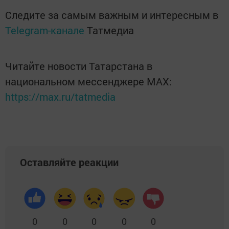
Следите за самым важным и интересным в
Telegram-канале
Татмедиа
Читайте новости Татарстана в
национальном мессенджере MАХ:
https://max.ru/tatmedia
Оставляйте реакции
0
0
0
0
0