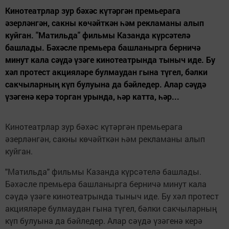
Кинотеатрлар зур бәхәс күтәргән премьерага
әзерләнгән, сакны көчәйткән һәм рекламаны алып
куйган. "Матильда" фильмы Казанда күрсәтелә
башлады. Бәхәсле премьера башланырга берничә
минут кала сәүдә үзәге кинотеатрында тыныч иде. Бу
хәл протест акцияләре булмаудан гына түгел, бәлки
сакчыларның күп булуына да бәйледер. Алар сәүдә
үзәгенә керә торган урында, һәр катта, һәр...
Кинотеатрлар зур бәхәс күтәргән премьерага
әзерләнгән, сакны көчәйткән һәм рекламаны алып
куйган.
"Матильда" фильмы Казанда күрсәтелә башлады.
Бәхәсле премьера башланырга берничә минут кала
сәүдә үзәге кинотеатрында тыныч иде. Бу хәл протест
акцияләре булмаудан гына түгел, бәлки сакчыларның
күп булуына да бәйледер. Алар сәүдә үзәгенә керә