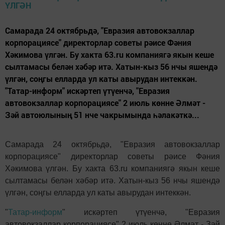
Самарада 24 октябрьдә, "Евразия автовокзаллар
корпорациясе" директорлар советы рәисе Фәния
Хәкимова үлгән. Бу хакта 63.ru компаниягә якын кеше
сылтамасы белән хәбәр итә. Хатын-кыз 56 нчы яшендә
үлгән, соңгы елларда ул каты авырудан интеккән.
"Татар-информ" искәртеп үтүенчә, "Евразия
автовокзаллар корпорациясе" 2 июль көнне Әлмәт -
Зәй автоюлының 51 нче чакрымында һәлакәткә...
Самарада 24 октябрьдә, "Евразия автовокзаллар
корпорациясе" директорлар советы рәисе Фәния
Хәкимова үлгән. Бу хакта 63.ru компаниягә якын кеше
сылтамасы белән хәбәр итә. Хатын-кыз 56 нчы яшендә
үлгән, соңгы елларда ул каты авырудан интеккән.
"
Татар-информ
" искәртеп үтүенчә, "Евразия
автовокзаллар корпорациясе" 2 июль көнне Әлмәт - Зәй