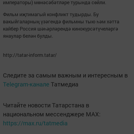
императоры) мөнәсәбәтләре турында сөйли.
Фильм иҗтимагый конфликт тудырды. Бу
вакыйгаларның үзәгендә фильмны тыю һәм хәтта
кайбер Россия шәһәрләрендә кинокүрсәтүчеләргә
янаулар белән булды.
http://tatar-inform.tatar/
Следите за самым важным и интересным в
Telegram-канале
Татмедиа
Читайте новости Татарстана в
национальном мессенджере MАХ:
https://max.ru/tatmedia