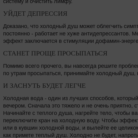
систему и очистить лимфу.
УЙДЕТ ДЕПРЕССИЯ
Доказано, что холодный душ может облегчить симп
постоянно - работает не хуже антидепрессантов. М
эффект заключается в стимуляции дофамин-энерге
СТАНЕТ ПРОЩЕ ПРОСЫПАТЬСЯ
Помимо всего прочего, вы навсегда решите пробл
по утрам просыпаться, принимайте холодный душ, 
И ЗАСНУТЬ БУДЕТ ЛЕГЧЕ
Холодная вода - один из лучших способов, которы
вечером. Сначала это тяжело и не очень приятно, 
Начинайте с теплого душа, нагрейте тело, чтобы в
переключите кран на холодную воду. Чтобы эффект
или в кувшин холодной воды, и вылейте ее целико
как примете теплый душ. Холодно не будет, напрот