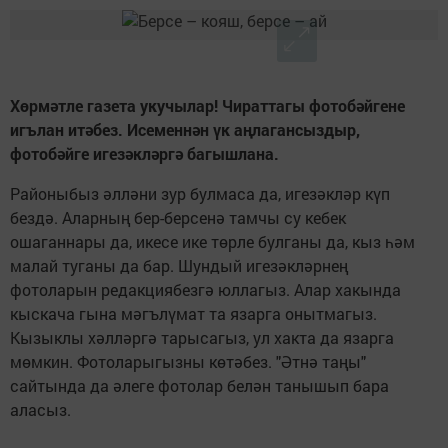
Хөрмәтле газета укучылар! Чираттагы фотобәйгене
игълан итәбез. Исеменнән үк аңлагансыздыр,
фотобәйге игезәкләргә багышлана.
Районыбыз әлләни зур булмаса да, игезәкләр күп
бездә. Аларның бер-берсенә тамчы су кебек
ошаганнары да, икесе ике төрле булганы да, кыз һәм
малай туганы да бар. Шундый игезәкләрнең
фотоларын редакциябезгә юллагыз. Алар хакында
кыскача гына мәгълүмат та язарга онытмагыз.
Кызыклы хәлләргә тарысагыз, ул хакта да язарга
мөмкин. Фотоларыгызны көтәбез. "Әтнә таңы"
сайтында да әлеге фотолар белән танышып бара
аласыз.