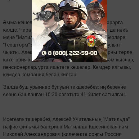
Әмма кешеләр фильм турында белеп, аны карарга
килде. Чират, чыннан да, булды, тик барысы да нәкъ
менә "Матильда"га керү өчен түгел иде. Кайберләре
"Геошторм" яки "Смайлики" карарга килгән булып
чыкты. Алексей Учитель фильмына билетларны төрле
категория халык сатып алды: яшь егетләр һәм кызлар,
пенсионерлар, урта яшьтәге кешеләр. Кемдер ялгызы,
кемдер компания белән килгән.
Залда буш урыннар булуын тикшерәбез: иң беренче
сеанс башланган 10:30 сәгатьтә 41 билет сатылган.
Исегезгә төшерәбез, Алексей Учительның "Матильда"
нәфис фильмы балерина Матильда Кшесинская һәм
Николай Александрович (киләчәктә соңгы Россия