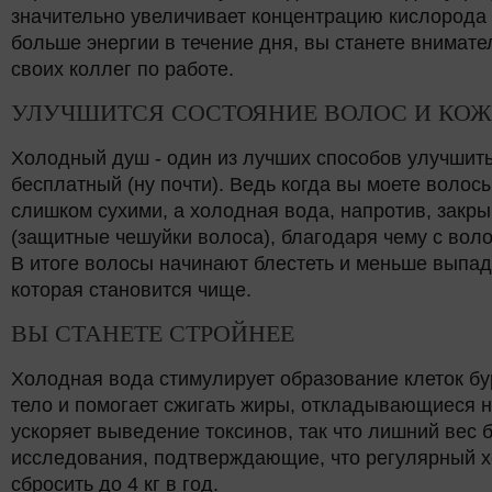
значительно увеличивает концентрацию кислорода в
больше энергии в течение дня, вы станете внимате
своих коллег по работе.
УЛУЧШИТСЯ СОСТОЯНИЕ ВОЛОС И КО
Холодный душ - один из лучших способов улучшить 
бесплатный (ну почти). Ведь когда вы моете волосы
слишком сухими, а холодная вода, напротив, зак
(защитные чешуйки волоса), благодаря чему с вол
В итоге волосы начинают блестеть и меньше выпада
которая становится чище.
ВЫ СТАНЕТЕ СТРОЙНЕЕ
Холодная вода стимулирует образование клеток бу
тело и помогает сжигать жиры, откладывающиеся 
ускоряет выведение токсинов, так что лишний вес 
исследования, подтверждающие, что регулярный 
сбросить до 4 кг в год.