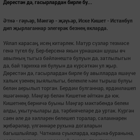
Дөрестән дә, гасыр­лардан бирле бу...
Әтнә - гәүһәр, Мәнгәр - җәүһәр, Иске Кишет - Истанбул
дип җырлаганнар элегерәк безнең якларда.
Уйлап карасаң, исең китәрлек. Матур сүзләр тезмәсе
генә түгел бу. Бер-берсенә якын урнашкан шушы өч
авылның тыгыз бәйләнештә булуын да, затлылыгын
да, бай тарихка ия булуын да күрсәткән ул җыр.
Дөрестән дә, гасыр­лардан бирле бу авылларда яшәүче
халык үзенең зыялылыгы, белемле һәм тырыш булуы
белән аерылып торган. Бердәм булганнар, ярдәмләшеп
яшәгәннәр. Мәңгәр белән Кишетне әйткән дә юк.
Кишетнең берничә буыны Мәңгәр мәктәбендә белем
алды, укытучылары да, тәрбиячеләре дә уртак. Күргән
саен әле дә хәлләрен белешеп торалар, сәламнәрен
җибәрәләр, үлгәннәре рухына догаларын
багышлыйлар. Чатнама суыкларда, карына-буранына,