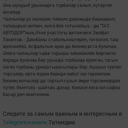
Әнә шундый урыннарга торбалар салып, күтәртеп
китәләр.
Чаллылар үз эшләрен тиешле дәрәҗәдә башкарып,
тапшырып киткәч, юлга без тотынабыз, - ди "ТАТ­
АВТОДОР"ның Әтнә участогы җитәкчесе Зөлфәт
Хәмитов. - Дамбаны стабильләштереп, тигезләп, таш
җәячәкбез. Асфальтын җәю дә безнең өстә булачак.
Әлегә чаллылар һава торышы мөмкинлек биргәнчә
биредә булачак.Бер урында торбалар куелган, тагын
сигез торбаны урнаштырасылары бар. Кышын туктап
торсалар, иртә яздан биредә кабат эш гөрләячәк.
Безнең юлчылар да тартып-сузып йөри торганнардан
түгел. Өметсез - шайтан, диләр. Киләсе елга юл сафка
басар дип өметләник.
Следите за самым важным и интересным в
Telegram-канале
Татмедиа