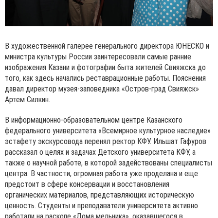
В художественной галерее генерального директора ЮНЕСКО и
министра культуры России заинтересовали самые ранние
изображения Казани и фотографии быта жителей Свияжска до
того, как здесь начались реставрационные работы. Пояснения
давал директор музея-заповедника «Остров-град Свияжск»
Артем Силкин.
В информационно-образовательном центре Казанского
федерального университета «Всемирное культурное наследие»
эстафету экскурсовода перенял ректор КФУ. Ильшат Гафуров
рассказал о целях и задачах Детского университета КФУ, а
также о научной работе, в которой задействованы специалисты
центра. В частности, огромная работа уже проделана и еще
предстоит в сфере консервации и восстановления
органических материалов, представляющих историческую
ценность. Студенты и преподаватели университета активно
работали на раскопе «Дома мельника», оказавшегося в