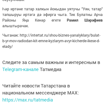
Һәр иртәне татар халкын йокыдан уятучы "Уян, татар"
тапшыруы иртәгә дә эфирга чыга. Тик Булатны Арча
Районы Яңа Кенәр егете
Рамил Шәрәфиев
алыштырачак.
Чыганак: http://intertat.ru/shou-biznes-yanalyklary/bulat-
b-yr-mov-radiodan-kit-emne-kyzlarym-avyr-kicherde-ikese-d-
elady/
Следите за самым важным и интересным в
Telegram-канале
Татмедиа
Читайте новости Татарстана в
национальном мессенджере MАХ:
https://max.ru/tatmedia