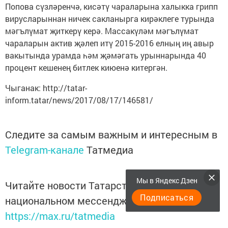
Попова сүзләренчә, кисәтү чараларына халыкка грипп
вирусларыннан ничек сакланырга кирәклеге турында
мәгълүмат җиткерү керә. Массакүләм мәгълүмат
чараларын актив җәлеп итү 2015-2016 елның иң авыр
вакытында урамда һәм җәмәгать урыннарында 40
процент кешенең битлек киюенә китергән.
Чыганак: http://tatar-
inform.tatar/news/2017/08/17/146581/
Следите за самым важным и интересным в
Telegram-канале
Татмедиа
Мы в Яндекс Дзен
Читайте новости Татарстана в
Подписаться
национальном мессенджере MАХ:
https://max.ru/tatmedia