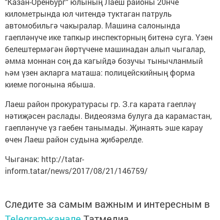
"Казан-Оренбург" юлының Лаеш районы 20нче
километрында юл читендә туктаган патруль
автомобильгә чакыралар. Машина салонында
гаепләнүче ике тапкыр инспекторның битенә суга. Үзен
белештермәгән йөртүчене машинадан алып чыгалар,
әмма моннан соң да кагыйдә бозучы тынычланмый
һәм үзен акларга маташа: полицейскийның форма
киеме погонына ябыша.
Лаеш район прокуратурасы гр. З.га карата гаепләү
нәтиҗәсен раслады. Видеоязма булуга да карамастан,
гаепләнүче үз гаебен танымады. Җинаять эше карау
өчен Лаеш район судына җибәрелде.
Чыганак: http://tatar-
inform.tatar/news/2017/08/21/146759/
Следите за самым важным и интересным в
Telegram-канале
Татмедиа