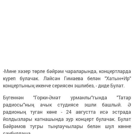
-Мине хәзер төрле бәйрәм чараларында, концертларда
күреп булачак. Ләйсән Гимаева белән "Хатын+Ир"
концертының икенче сериясен эшлибез, - диде Булат.
Бүгеннән "Горки-Әмәт урманлы"гында "Татар
радиосы"ның ачык студиясе эшли башлый. Ә
радионың туган көне - 24 августта исә эстрада
йолдызлары катнашында зур концерт булачак. Булат
Бәйрәмов тугры тыңлаучылары белән шул көнне
саубуллаша.