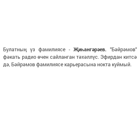
Булатның үз фамилиясе -
Җиһангәрәев.
"Бәйрәмов"
фәкать радио өчен сайланган тәхәллүс. Эфирдан китсә
дә, Бәйрәмов фамилиясе карьерасына нокта куймый.