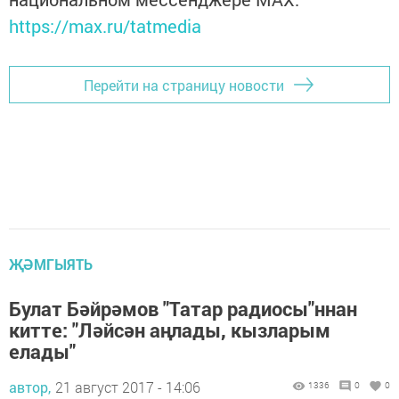
https://max.ru/tatmedia
Перейти на страницу новости
ҖӘМГЫЯТЬ
Булат Бәйрәмов "Татар радиосы"ннан
китте: "Ләйсән аңлады, кызларым
елады"
автор,
21 август 2017 - 14:06
1336
0
0