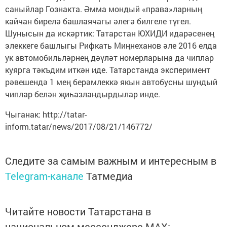
саныйлар Гознакта. Әмма мондый «права»ларның
кайчан бирелә башлаячагы әлегә билгеле түгел.
Шунысын да искәртик: Татарстан ЮХИДИ идарәсенең
элеккеге башлыгы Рифкать Миңнеханов әле 2016 елда
ук автомобильләрнең дәүләт номерларына да чиплар
куярга тәкъдим иткән иде. Татарстанда эксперимент
рәвешендә 1 мең берәмлеккә якын автобусны шундый
чиплар белән җиһазландырдылар инде.
Чыганак: http://tatar-
inform.tatar/news/2017/08/21/146772/
Следите за самым важным и интересным в
Telegram-канале
Татмедиа
Читайте новости Татарстана в
национальном мессенджере MАХ: