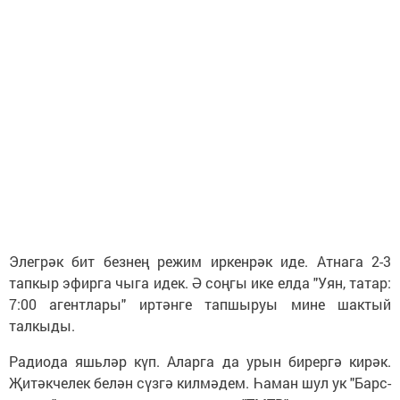
Элегрәк бит безнең режим иркенрәк иде. Атнага 2-3
тапкыр эфирга чыга идек. Ә соңгы ике елда "Уян, татар:
7:00 агентлары" иртәнге тапшыруы мине шактый
талкыды.
Радиода яшьләр күп. Аларга да урын бирергә кирәк.
Җитәкчелек белән сүзгә килмәдем. Һаман шул ук "Барс-