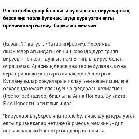
Роспотребнадзор башлыгы сүзләренчә, вирусларның
берсе яңа төрле булачак, шуңа күрә узган елгы
прививкалар нәтиҗә бирмәскә мөмкин.
(Казан, 17 август, «Татар-информ»). Россиядә
яшәүчеләр агымдагы елның көзендә дүрт грипп
вирусы - гонконг, дуңгыз һәм В типлы вирус белән
очрашачак. Аларның берсе яңа төрле булачак, шуңа
күрә прививка ясатырга кирәк, дип белдергән
Кулланучылар хокукларын яклау һәм кеше иминлеге
өлкәсендә күзәтчелек буенча федераль хезмәтнең
(Роспотребнадзор) башлыгы Анна Попова. Бу хакта
РИА Новости" агентлыгы яза.
"Вирусларның берсе яңа төрле булачак, шуңа күрә узган
елгы прививкалар нәтиҗә бирмәскә мөмкин", - дип
ассызыклаган Роспотребнадзор башлыгы.