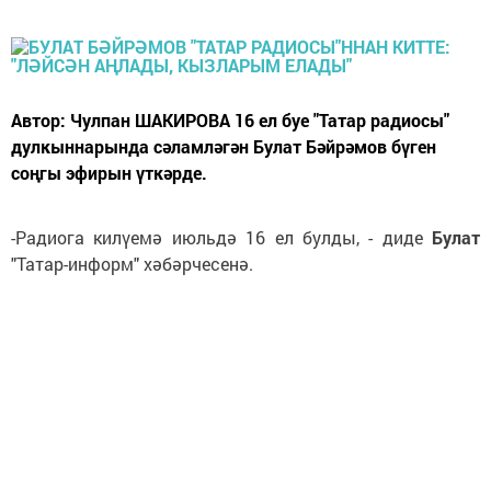
Автор: Чулпан ШАКИРОВА 16 ел буе "Татар радиосы"
дулкыннарында сәламләгән Булат Бәйрәмов бүген
соңгы эфирын үткәрде.
-Радиога килүемә июльдә 16 ел булды, - диде
Булат
"Татар-информ" хәбәрчесенә.