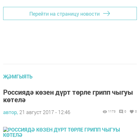
Перейти на страницу новости
ҖӘМГЫЯТЬ
Россиядә көзен дүрт төрле грипп чыгуы
көтелә
автор,
21 август 2017 - 12:46
1173
0
0