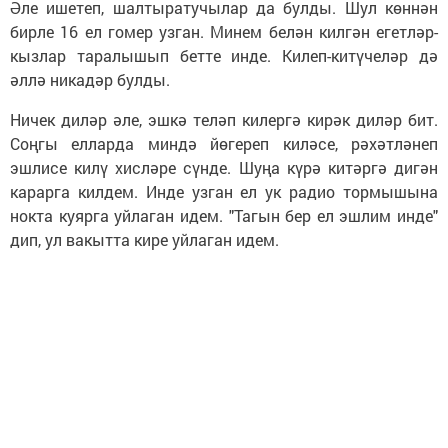
Әле ишетеп, шалтыратучылар да булды. Шул көннән
бирле 16 ел гомер узган. Минем белән килгән егетләр-
кызлар таралышып бетте инде. Килеп-китүчеләр дә
әллә никадәр булды.
Ничек диләр әле, эшкә теләп килергә кирәк диләр бит.
Соңгы елларда миндә йөгереп киләсе, рәхәтләнеп
эшлисе килү хисләре сүнде. Шуңа күрә китәргә дигән
карарга килдем. Инде узган ел ук радио тормышына
нокта куярга уйлаган идем. "Тагын бер ел эшлим инде"
дип, ул вакытта кире уйлаган идем.