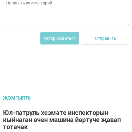
Отправить
Авторизоваться
ҖӘМГЫЯТЬ
Юл-патруль хезмәте инспекторын
кыйнаган өчен машина йөртүче җавап
тотачак