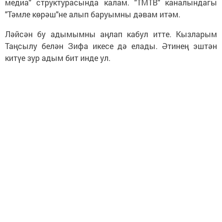
медиа" структурасында калам. "ТМТВ" каналындагы
"Тәмле көрәш"не алып баруымны дәвам итәм.
Ләйсән бу адымымны аңлап кабул итте. Кызларым
Таңсылу белән Зифа икесе дә елады. Әтинең эштән
китүе зур адым бит инде ул.