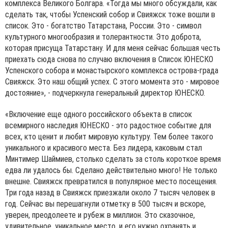
комплекса Великого Болгара. «Тогда мы много обсуждали, как
сделать так, чтобы Успенский собор и Свияжск тоже вошли в
список. Это - богатство Татарстана, России. Это - символ
культурного многообразия и толерантности. Это доброта,
которая присуща Татарстану. И для меня сейчас большая честь
приехать сюда снова по случаю включения в Список ЮНЕСКО
Успенского собора и монастырского комплекса острова-града
Свияжск. Это наш общий успех. С этого момента это - мировое
достояние», - подчеркнула генеральный директор ЮНЕСКО.
«Включение еще одного российского объекта в список
всемирного наследия ЮНЕСКО - это радостное событие для
всех, кто ценит и любит мировую культуру. Тем более такого
уникального и красивого места. Без лидера, каковым стал
Минтимер Шаймиев, столько сделать за столь короткое время
едва ли удалось бы. Сделано действительно много! Не только
внешне. Свияжск превратился в популярное место посещения.
Три года назад в Свияжск приезжали около 7 тысяч человек в
год. Сейчас вы перешагнули отметку в 500 тысяч и вскоре,
уверен, преодолеете и рубеж в миллион. Это сказочное,
удивительное, уникальное место, и его нужно охранять и