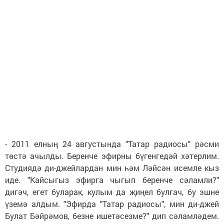
- 2011 елның 24 августында "Татар радиосы" рәсми
төстә ачылды. Беренче эфирны бүгенгедәй хәтерлим.
Студиядә ди-джейлардан мин һәм Ләйсән исемле кыз
иде. "Кайсыгыз эфирга чыгып беренче сәламли?"
дигәч, егет буларак, кулым да җиңел булгач, бу эшне
үземә алдым. "Эфирда "Татар радиосы", мин ди-джей
Булат Бәйрәмов, безне ишетәсезме?" дип сәламләдем.