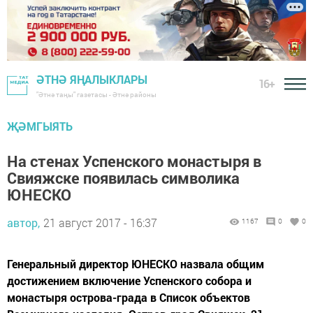
ӘТНӘ ЯҢАЛЫКЛАРЫ
16+
"Әтнә таңы" газетасы - Әтнә районы
ҖӘМГЫЯТЬ
На стенах Успенского монастыря в
Свияжске появилась символика
ЮНЕСКО
автор,
21 август 2017 - 16:37
1167
0
0
Генеральный директор ЮНЕСКО назвала общим
достижением включение Успенского собора и
монастыря острова-града в Список объектов