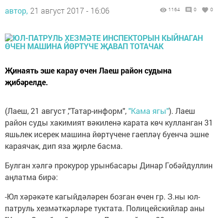
автор,
21 август 2017 - 16:06
1164
0
0
Җинаять эше карау өчен Лаеш район судына
җибәрелде.
(Лаеш, 21 август ,"Татар-информ",
"Кама ягы"
). Лаеш
район суды хакимият вәкиленә карата көч кулланган 31
яшьлек исерек машина йөртүчене гаепләү буенча эшне
караячак, дип яза җирле басма.
Булган хәлгә прокурор урынбасары Динар Гобәйдуллин
аңлатма бирә:
-Юл хәрәкәте кагыйдәләрен бозган өчен гр. З.ны юл-
патруль хезмәткәрләре туктата. Полицейскийлар аны