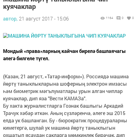
куячаклар
автор,
21 август 2017 - 15:06
1164
0
0
Мондый «права»ларның кайчан бирелә башлаячагы
әлегә билгеле түгел.
(Казан, 21 август, «Татар-информ»). Россиядә машина
йөртү таныклыкларына шоферның электрон имзасы
һәм биометрик мәгълүматлары урын алган чиплар
куячаклар, дип яза "Вести КАМАЗа".
Бу хакта журналистларга Гознак башлыгы Аркадий
Трачук хәбәр иткән. Аның сүзләренчә, әлеге эш 2015
елда ук башланган. Бу - бюрократик процедураларны
киметергә, шулай ук машина йөртү таныклыгын
охшатып ясаудан сакларга мөмкинлек бирәчәк, дип