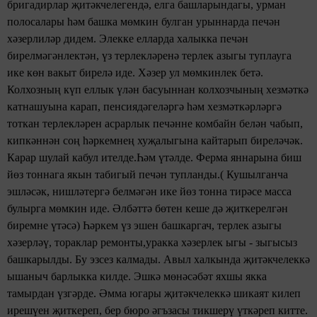
бригадирлар җитәкчелегендә, елга башларындагы, урман
полосалары һәм башка мөмкин булган урыннарда печән
хәзерлиләр дидем. Элекке елларда халыкка печән
бирелмәгәнлектән, үз терлекләренә терлек азыгы туплауга
ике көн вакыт бирелә иде. Хәзер ул мөмкинлек бетә.
Колхозның күп еллык үлән басуыннан колхозчының хезмәткә
катнашуына карап, пенсиядәгеләргә һәм хезмәткәрләргә
тоткан терлекләрен асрарлык печәнне комбайн белән чабып,
кипкәннән соң һәркемнең хуҗалыгына кайтарып биреләчәк.
Карар шулай кабул ителде.Һәм үтәлде. Ферма яннарына биш
йөз тоннага якын табигый печән тупланды.( Кушылганча
эшләсәк, нишләтергә белмәгән ике йөз тонна тирәсе масса
булырга мөмкин иде. Әлбәттә бөтен кеше дә җиткерелгән
биремне үтәсә) Һәркем үз эшен башкаргач, терлек азыгы
хәзерләү, тораклар ремонты,уракка хәзерлек ыгы - зыгысыз
башкарылды. Бу эзсез калмады. Авыл халкында җитәкчелеккә
ышаныч барлыкка килде. Эшкә мөнәсәбәт яхшы якка
тамырдан үзгәрде. Әмма югары җитәкчелеккә шикаят килеп
ирешүен җиткереп, бер бюро әгъзасы тикшерү үткәреп китте.