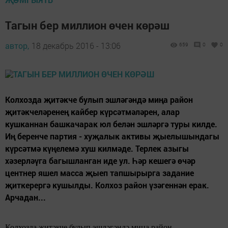
Тагын бер миллион өчен көрәш
автор,
18 декабрь 2016 - 13:06
659
0
0
Колхозда җитәкче булып эшләгәндә миңа район
җитәкчеләренең кайбер күрсәтмәләрен, алар
кушканнан башкачарак юл белән эшләргә туры килде.
Иң беренче партия - хуҗалык активы җыелышындагы
күрсәтмә күңелемә хуш килмәде. Терлек азыгы
хәзерләүга багышланган иде ул. Һәр кешегә өчәр
центнер яшел масса җыеп тапшырырга задание
җиткерергә кушылды. Колхоз район үзәгеннән ерак.
Арчадан...
Колхозда җитәкче булып эшләгәндә миңа район