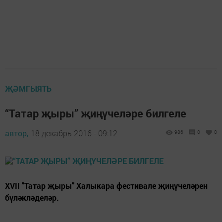
ҖӘМГЫЯТЬ
“Татар җыры” җиңүчеләре билгеле
автор,
18 декабрь 2016 - 09:12
986
0
0
XVII "Татар җыры" Халыкара фестивале җиңүчеләрен
бүләкләделәр.