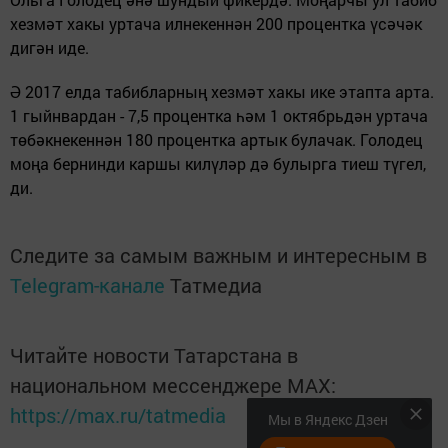
хезмәт хакы уртача илнекеннән 200 процентка үсәчәк
дигән иде.
Ә 2017 елда табибларның хезмәт хакы ике этапта арта.
1 гыйнвардан - 7,5 процентка һәм 1 октябрьдән уртача
төбәкнекеннән 180 процентка артык булачак. Голодец
моңа бернинди каршы килүләр дә булырга тиеш түгел,
ди.
Следите за самым важным и интересным в
Telegram-канале
Татмедиа
Читайте новости Татарстана в
национальном мессенджере MАХ:
https://max.ru/tatmedia
Мы в Яндекс Дзен