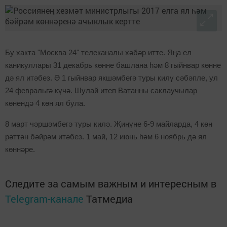
Бу хакта "Москва 24" телеканалы хәбәр итте. Яңа ел
каникуллары 31 декабрь көнне башлана һәм 8 гыйнвар көнне
дә ял итәбез. Ә 1 гыйнвар якшәмбегә туры килү сәбәпле, ул
24 февральгә күчә. Шулай итеп Ватанны саклаучылар
көнендә 4 көн ял була.
8 март чәршәмбегә туры килә. Җиңүне 6-9 майларда, 4 көн
рәттән бәйрәм итәбез. 1 май, 12 июнь һәм 6 ноябрь дә ял
көннәре.
Следите за самым важным и интересным в
Telegram-канале
Татмедиа