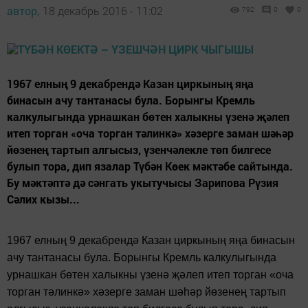
автор,
18 декабрь 2016 - 11:02
792
0
0
1967 елның 9 декабрендә Казан циркының яңа
бинасын ачу тантанасы була. Борынгы Кремль
калкулыгында урнашкан бөтен халыкны үзенә җәлеп
итеп торган «оча торган тәлинкә» хәзерге заман шәһәр
йөзенең тартып алгысыз, үзенчәлекле төп билгесе
булып тора, дип язалар Түбән Көек мәктәбе сайтында.
Бу мәктәптә дә сәнгать укытучысы Зарипова Рүзия
Сәлих кызы...
1967 елның 9 декабрендә Казан циркының яңа бинасын
ачу тантанасы була. Борынгы Кремль калкулыгында
урнашкан бөтен халыкны үзенә җәлеп итеп торган «оча
торган тәлинкә» хәзерге заман шәһәр йөзенең тартып