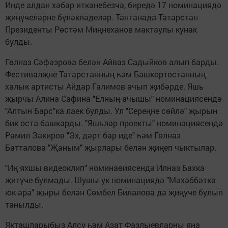
Инде алдан хәбәр иткәнебезчә, биредә 17 номинациядә
җиңүчеләрне бүләкләделәр. Тантанада Татарстан
Президенты Рөстәм Миңнеханов мактаулы кунак
булды.
Гөлназ Сәфәзрова белән Айваз Садыйков алып барды.
Фестивалҗне Татарстанның һәм Башкортостанның
халык артисты Айдар Галимов ачып җибәрде. Яшь
җырчы Алина Сафина "Елның ачышы" номинациясендә
"Алтын Барс"ка лаек булды. Ул "Сереңне сөйлә" җырын
бик оста башкарды. "Яшьләр проекты" номинациясендә
Рамил Закиров "Эх, дәрт бар иде" һәм Гөлназ
Батталова "Җаным" җырлары белән җиңеп чыктылар.
"Иң яхшы видеоклип" номинаөиясендә Илназ Бахка
җитүче булмады. Шушы ук номинациядә "Мәхәббәткә
юк ара" җыры белән Сөмбел Билалова да җиңүче булып
танылды.
Якташларыбыз Алсу һәм Азат Фазлыевларны яңа