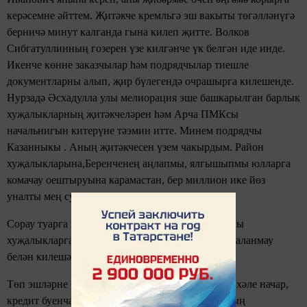
керәсемне әйттем. Җитәкче кремльгә эш вакыты төгәлләнүгә
берничә минут калганда гына килеп җитте. Волков
Сибгатуллинның гозерен үзе килгәнче үк белгән иде инде.
Икенче көнне заказчылар һәм подрядчылар тиешле
документларны алып, җир бүлегендә очрашырга килешенде.
Нурзадә Әсхадулла улы мелиорация эше башкарылган барлык
хуҗалыкларның җитәкчеләрен һәм Арча ПМКсы
начальнигын китерүне тәэмин итте. Минем подрядчы
Казанныкы . Аның җитәкчесен үзем чакырдым. Район
хуҗалыкларына,Беренченең аңлапмы, ялгышыпмы юлларга
комачау оештыруына карамастан, бер миллион ике йөз
уналты мең сум кайтарылды.
Сорау туарга мөмкин: ничек инде район башлыгы
хуҗалыкларга биреләсе дәүләт ярдәменнән файдаланмау
белән килешә ала?
Төп эшләрне башкарырга кредит бирелә. Матди хәле начар,
кредит буенча бурычлары күп булган хуҗалыкның