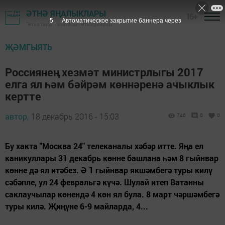
ӘТНӘ ЯҢАЛЫКЛАРЫ
16+
4
Автоматическое закрытие баннера через
"Әтнә таңы" газетасы - Әтнә районы
ҖӘМГЫЯТЬ
Россиянең хезмәт министрлыгы 2017
елга ял һәм бәйрәм көннәренә ачыклык
кертте
автор,
18 декабрь 2016 - 15:03
746
0
0
Бу хакта "Москва 24" телеканалы хәбәр итте. Яңа ел
каникуллары 31 декабрь көнне башлана һәм 8 гыйнвар
көнне дә ял итәбез. Ә 1 гыйнвар якшәмбегә туры килү
сәбәпле, ул 24 февральгә күчә. Шулай итеп Ватанны
саклаучылар көнендә 4 көн ял була. 8 март чәршәмбегә
туры килә. Җиңүне 6-9 майларда, 4...