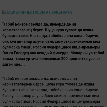
"Табиб һөнәре авылда да, шәһәрдә дә иң
хөрмәтлеләрнең берсе. Шуңа күрә түләве дә яхшы
булырга тиеш. Һәрхәлдә, табибка акча санап бирүче,
бик күп акчалар алучы банк хезмәткәренекеннән ким
булмаска тиеш". Россия Федерациясе вице-премьеры
Ольга Голодец әнә шундый фикердә. Моңарчы ул табиб
хезмәт хакы уртача илнекеннән 200 процентка үсәчәк
дигән иде....
"
Табиб һөнәре авылда да, шәһәрдә дә иң
хөрмәтлеләрнең берсе. Шуңа күрә түләве дә яхшы
булырга тиеш. Һәрхәлдә, табибка акча санап бирүче,
бик күп акчалар алучы банк хезмәткәренекеннән ким
булмаска тиеш". Россия Федерациясе вице-премьеры
Ольга Голодец әнә шундый фикердә. Моңарчы ул табиб