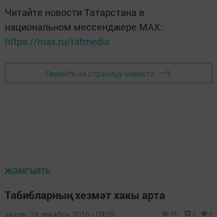
Читайте новости Татарстана в
национальном мессенджере MАХ:
https://max.ru/tatmedia
Перейти на страницу новости
ҖӘМГЫЯТЬ
Табибларның хезмәт хакы арта
автор,
18 декабрь 2016 - 09:05
851
0
0