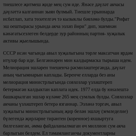
тиешлесе җитмеш җиде мең сум иде. Янәсе дәүләт акчасы
дәүләттә калганнан зыян булмый. Тиешле урыннарда
исбатлап, хата төзәтелгәч тә кызыклы бәяләмә булды."Рифат
эш оештырасы урында акча эзләп йөри" дип, эшемнән
кәнәгатьсезлеген белдерде зур районның партия- хуҗалык
активы җыелышында.
СССР исән чагында авыл хуҗалыгына төрле максатчан ярдәм
итүләр бар иде. Белгәннәрен мин калдырмаска тырыша идем.
Мелиорация эшләрен тиешенчә рәсмиләштергәндә, дәүләт
аның чыгымнарын каплады. Беренче елларда без аны
мелиорация министрлыгында совхозлар үзләштереп
бетермәгән калдыктан каплата идек. 1977 елда бу юнәлештә
башкарылган эшләр күләме 265 мең сумлык булды. Совхозлар
акчаны үзләштереп бетерә язганнар. Эзләнә торгач, авыл
хуҗалыгы министрлыгының җир белән эшләү (земледелие)
бүлегендә җирләрне тирәнтен (коренное) яхшыртуга
билгеләнгән, әмма файдаланылмаган өч миллион сум акча
барлыгын белдем. Ел тәмамланганчы документларны