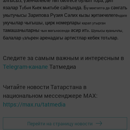
алгысыз, үзенчәлекле төп билгесе булып тора, дип
язалар Т
б
н К
ек м
кт
бе сайтында. Б
сәнгать
ү
ә
ө
ә
ә
у мәктәптә дә
укытучысы Зарипова Рүзия Сәлих кызы җитәкчелеге
ндәге
укучылар чыгышы, цирк номерлары
карап утырган
тамашачыларны
әсир ит
.
чын мәгънәсендә
ә
Шунысы куанычлы,
балалар
зл
рен аренадагы артистлар кебек тот
лар.
ү
ә
а
Следите за самым важным и интересным в
Telegram-канале
Татмедиа
Читайте новости Татарстана в
национальном мессенджере MАХ:
https://max.ru/tatmedia
Перейти на страницу новости