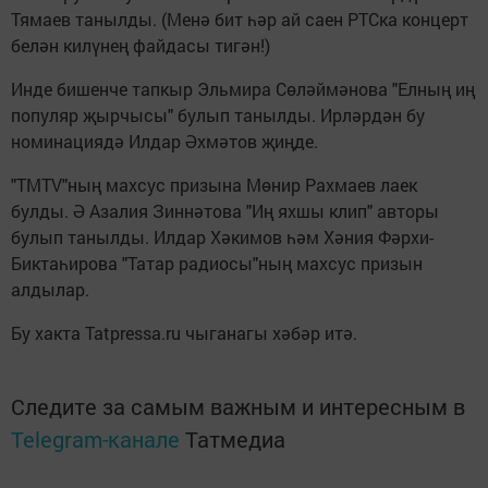
Тямаев танылды. (Менә бит һәр ай саен РТСка концерт
белән килүнең файдасы тигән!)
Инде бишенче тапкыр Эльмира Сөләймәнова "Елның иң
популяр җырчысы" булып танылды. Ирләрдән бу
номинациядә Илдар Әхмәтов җиңде.
"ТМТV"ның махсус призына Мөнир Рахмаев лаек
булды. Ә Азалия Зиннәтова "Иң яхшы клип" авторы
булып танылды. Илдар Хәкимов һәм Хәния Фәрхи-
Биктаһирова "Татар радиосы"ның махсус призын
алдылар.
Бу хакта Tatpressa.ru чыганагы хәбәр итә.
Следите за самым важным и интересным в
Telegram-канале
Татмедиа