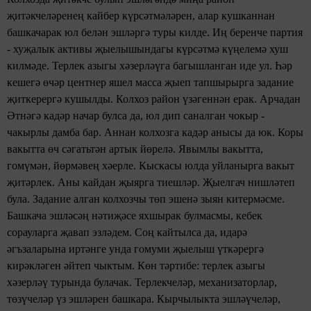
җитәкчеләренең кайбер күрсәтмәләрен, алар кушканнан
башкачарак юл белән эшләргә туры килде. Иң беренче партия
- хуҗалык активы җыелышындагы күрсәтмә күңелемә хуш
килмәде. Терлек азыгы хәзерләүга багышланган иде ул. Һәр
кешегә өчәр центнер яшел масса җыеп тапшырырга задание
җиткерергә кушылды. Колхоз район үзәгеннән ерак. Арчадан
Әтнәгә кадәр начар булса да, юл дип саналган чокыр -
чакырлы дамба бар. Аннан колхозга кадәр анысы да юк. Коры
вакытта өч сәгатьтән артык йөрелә. Явымлы вакытта,
гомүмән, йөрмәвең хәерле. Кыскасы юлда уйланырга вакыт
җитәрлек. Аны кайдан җыярга тиешләр. Җыелгач нишләтеп
була. Задание алган колхозчы төп эшенә зыян китермәсме.
Башкача эшләсәң нәтиҗәсе яхшырак булмасмы, кебек
сорауларга җавап эзләдем. Соң кайтылса да, идарә
әгъзаларына иртәнге унда гомуми җыелыш үткәрергә
кирәкләген әйтеп чыктым. Көн тәртибе: терлек азыгы
хәзерләү турында булачак. Терлекчеләр, механизаторлар,
төзүчеләр үз эшләрен башкара. Кырчылыкта эшләүчеләр,