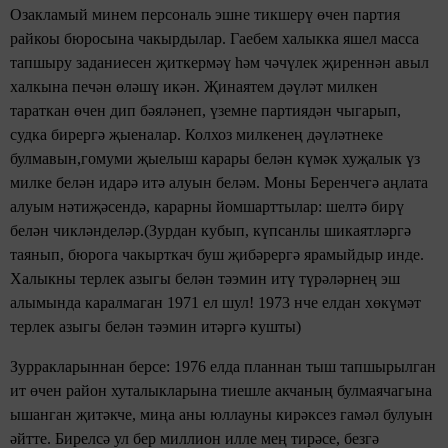
Озакламый минем персональ эшне тикшерү өчен партия
райкоы бюросына чакырдылар. Гаебем халыкка яшел масса
тапшыру заданиесен җиткермәү һәм чәчүлек җиреннән авыл
халкына печән өләшү икән. Җинаятем дәүләт милкен
тараткан өчен дип бәяләнеп, үземне партиядән чыгарып,
судка бирергә җыеналар. Колхоз милкенең дәүләтнеке
булмавын,гомуми җыелыш карары белән күмәк хуҗалык үз
милке белән идарә итә алуын беләм. Моны Беренчегә аңлата
алуым нәтиҗәсендә, карарны йомшарттылар: шелтә бирү
белән чикләнделәр.(Зурдан кубып, күпсанлы шикаятләргә
таянып, бюрога чакырткач буш җибәрергә ярамыйдыр инде.
Халыкны терлек азыгы белән тәэмин итү түрәләрнең эш
алымында каралмаган 1971 ел шул! 1973 нче елдан хөкүмәт
терлек азыгы белән тәэмин итәргә кушты)
Зурракларыннан берсе: 1976 елда планнан тыш тапшырылган
ит өчен район хуталыкларына тиешле акчаның булмаячагына
ышанган җитәкче, миңа аны юллауны кирәксез гамәл булуын
әйтте. Бирелсә ул бер миллион илле мең тирәсе, безгә