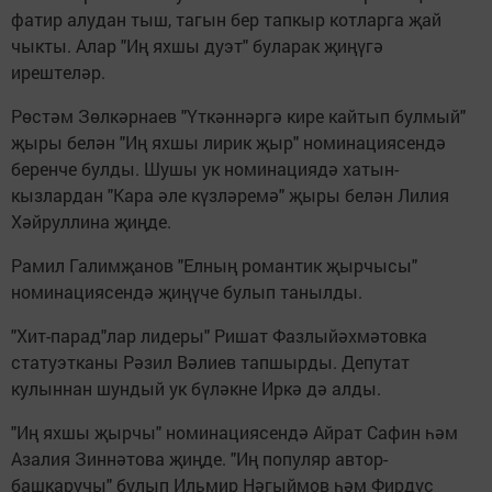
фатир алудан тыш, тагын бер тапкыр котларга җай
чыкты. Алар "Иң яхшы дуэт" буларак җиңүгә
ирештеләр.
Рөстәм Зөлкәрнаев "Үткәннәргә кире кайтып булмый"
җыры белән "Иң яхшы лирик җыр" номинациясендә
беренче булды. Шушы ук номинациядә хатын-
кызлардан "Кара әле күзләремә" җыры белән Лилия
Хәйруллина җиңде.
Рамил Галимҗанов "Елның романтик җырчысы"
номинациясендә җиңүче булып танылды.
"Хит-парад"лар лидеры" Ришат Фазлыйәхмәтовка
статуэтканы Рәзил Вәлиев тапшырды. Депутат
кулыннан шундый ук бүләкне Иркә дә алды.
"Иң яхшы җырчы" номинациясендә Айрат Сафин һәм
Азалия Зиннәтова җиңде. "Иң популяр автор-
башкаручы" булып Ильмир Нәгыймов һәм Фирдүс