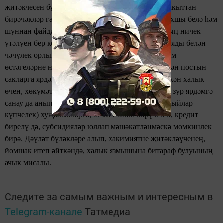
җитәкчесен буйсындыру җиңелрәк. Күпмедер вакыттан
бирәчәкләр гамәлдән чыгарыла. Башлык моны яхшы белә һәм
шуннан файдалана. Планнар уңышлы үтәлү (аның ничек
үтәлүен бер колхоздан коралланган милиция отряды белән
чәчүлек орлыкны талап алуларын язган идем) һәм
өстәгеләрне нәрсәдер сорап борчымау, аңа биләгән постын
сакларга ярдәм итә. Мохтаҗлыкта яшәргә күнеккән халык
өчен, хөкүмәт карары белән бераз акча бирелүне зур ярдәмгә
санау да аның файдасына. Акчасы булмаган( андыйлар
күпчелек) хуҗалыкларга, хезмәт хакы бирү өчен, кредит
бирелү дә, субсидияләр юллап мәшәкатләнмәскә мөмкинлек
бирә. Дәүләт бүләкләре алып, хакимиятне җитәкләүченең,
йомшак итеп әйткәндә, халык язмышына битараф булуының
ачык мисалы.
Следите за самым важным и интересным в
Telegram-канале
Татмедиа