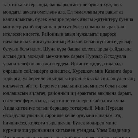
тәртипкә китергәндә, башкарылган эше булган хуҗалык
мондагы акчага өметләнә ала. Ел тәмамланырга вакыт аз
калганлыктан, бүлек мөдире терлек азыгы җитештерү буенча
министр уынбасарыннан рөхсәт булса ышанычлырак хәл
ителәсен кисәтте. Районның авыл ңуҗалыгы идарәсе
начальнигы Сибгатуллинның Волков белән күптәнге дуслар
булуын белә идем. Шуңа күрә башка колхозлар да файдалана
алсын дип, мондый мөмкинлек барын Нурзадә Әсхәдулла
улына телефон аша җиткердем. Иртәнге җидедә идарәдә
очрашып сөйләшергә килештек. Күрешкәч мин Казанга бара
торырга, ул беренче янындагы иртәнге кыска сөйләшүдән соң
киләчәген әйтте. Беренче начальникның минем белән акча
юллашасын аңлагач, районның иң ерактагы авылына барып,
сөтчелек фермасында тәртипне тикшереп кайтырга куша.
Анда киткәнче тагын беркадәр тоткарлый. Мин Нурзадә
Әсхадулла улының тәрбияле кеше булуына ышанам. Ул,
һичшиксез, килергә тырышачак. Бүлек мөдирен мине
күрмиче эш урыныннан китмәвен үтендем. Үзем Владимир
Иванович янына кереп, аны җибәрмәс өчен әңгәмә корырга