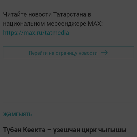
Читайте новости Татарстана в
национальном мессенджере MАХ:
https://max.ru/tatmedia
Перейти на страницу новости
ҖӘМГЫЯТЬ
Түбән Көектә – үзешчән цирк чыгышы