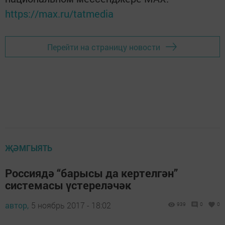
https://max.ru/tatmedia
Перейти на страницу новости
ҖӘМГЫЯТЬ
Россиядә “барысы да кертелгән”
системасы үстереләчәк
автор,
5 ноябрь 2017 - 18:02
939
0
0