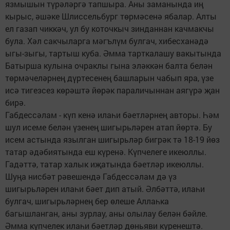
язмышын түрәләргә тапшыра. Аны заманында иң
кырыс, әшәке Шлиссельбург төрмәсенә ябалар. Алты
ел газап чиккәч, ул бу коточкыч зинданнан качмакчы
була. Хәл сакчыларга мәгълүм булгач, хибесханәдә
ыгы-зыгы, тартыш куба. Әмма тарткалашу вакытында
Батырша кулына очраклы гына эләккән балта белән
төрмәчеләрнең дүртесенең башларын чабып яра, үзе
исә тигезсез көрәштә йөрәк параличыннан аягүрә җан
бирә.
Габдессәлам - күп кенә илаһи бәетләрнең авторы. Һәм
шул исеме белән үзенең шигырьләрен атап йөртә. Бу
исем астында язылган шигырьләр бигрәк тә 18-19 йөз
татар әдәбиятында еш күренә. Күпчелеге икеюллы.
Гадәттә, татар халык иҗатында бәетләр икеюллы.
Шуңа нисбәт рәвешендә Габдессәлам дә үз
шигырьләрен илаһи бәет дип атый. Әлбәттә, илаһи
булгач, шигырьләрнең бер өлеше Аллаһка
багышланган, аны зурлау, аны олылау белән бәйле.
Әмма күпчелек илаһи бәетләр дөньяви күренештә.