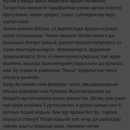
Бүгенге көндә авыл кешесенә ярдәм йөзеннән
Татарстан хөкүмәте тарафыннан уннан артык махсус
программа, закон, кредит, грант, субсидияләр бирү
эшләп килә.
Әмма моннан бигрәк, үз җирлегеңдә ярдәм итүләре
күпкә отышлырак. Чөнки хөкүмәт бөтен кешегә дә
булышып бетерә алмый, дәүләт ярдәме күбесенчә үз
эшен оештыручыларга - фермерларга, ярдәмчел
хуҗалыкларга тәти. Ә менә күмәк хуҗалык, пай җире
исәбенә, авылда яшәүчеләрнең барысына да булыша
ала. Бу очракта үзебезнең "Уңыш" хуҗалыгын телгә
алырга җыенам.
Хәер, бу минем генә фикерем түгел, авылдашларым
Илһам Шакиров һәм Рузалия Җәләлетдинова да
бездәге җитәкчелеккә ихлас рәхмәтле. Әйтик, мин үзем
пай җире исәбенә 5 рулон печән, 6 рулон салам һәм 6
капчык бодай алдым. Бик зур ярдәм бит бу - терлек
асрауга стимул! Уйлап карыйк әле: әгәр дә шулкадәр
терлек азыгы бирәләр икән, терлекне ничек