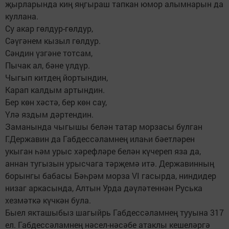
җырларында киң яңгыраш тапкан юмор алымнарын да
куллана.
Су акар гөлдур-гөлдур,
Сәүгәнем кызыл гөлдур.
Сәндин үзгәне тотсам,
Пычак ал, бәне үлдүр.
Чыгып китдең йортындин,
Карап калдым артындин.
Бер көн хәстә, бер көн сау,
Үлә яздым дәртендин.
Заманында чыгышы белән татар морзасы булган
Г.Державин да Габдессәламнең илаһи бәетләрен
укыган һәм урыс хәрефләре белән күчереп яза да,
аннан тугызын урысчага тәрҗемә итә. Державинның
борынгы бабасы Бәһрәм морза VI гасырда, ниндидер
низаг аркасында, Алтын Урда дәүләтеннән Руська
хезмәткә күчкән була.
Быел якташыбыз шагыйрь Габдессәламнең тууына 317
ел. Габдессәламнең нәсел-нәсәбе атаклы кешеләргә