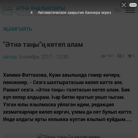
ӘТНӘ ЯҢАЛЫКЛАРЫ
16+
3
Автоматическое закрытие баннера через
"Әтнә таңы" газетасы - Әтнә районы
ҖӘМГЫЯТЬ
"Әтнә таңы"ң көтеп алам
автор,
6 ноябрь 2017 - 12:30
1007
0
0
Хәлимә Фәттахова, Күәм авылында гомер кичерә,
пенсионер. - Сезгә шалтыратасым килеп китте әле.
Рәхмәт сезгә. «Әтнә таңы» газетасын көтеп алам. Бик
күп еллар алдырам. Һәр битен яратып укып чыгам.
Узган юлы язылмаска уйлаган идем, редакция
хезмәткәрләре килеп кергәч, үземә дә оят булып китте.
Инде алдагы ярты еллыкка күптән язылып куйдым....