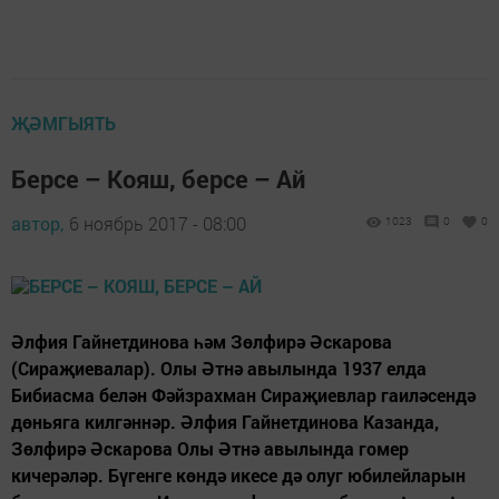
ҖӘМГЫЯТЬ
Берсе – Кояш, берсе – Ай
автор,
6 ноябрь 2017 - 08:00
1023
0
0
Әлфия Гайнетдинова һәм Зөлфирә Әскарова
(Сираҗиевалар). Олы Әтнә авылында 1937 елда
Бибиасма белән Фәйзрахман Сираҗиевлар гаиләсендә
дөньяга килгәннәр. Әлфия Гайнетдинова Казанда,
Зөлфирә Әскарова Олы Әтнә авылында гомер
кичерәләр. Бүгенге көндә икесе дә олуг юбилейларын