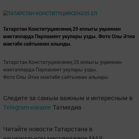
Татарстан Конституциясенең 25 еллыгы уңаеннан
мәктәпләрдә Парламент укулары узды. Фото Олы Әтнә
мәктәбе сайтыннан алынды.
Татарстан Конституциясенең 25 еллыгы уңаеннан
мәктәпләрдә Парламент укулары узды.
Фото Олы Әтнә мәктәбе сайтыннан алынды.
Следите за самым важным и интересным в
Telegram-канале
Татмедиа
Читайте новости Татарстана в
национальном мессенджере MАХ: