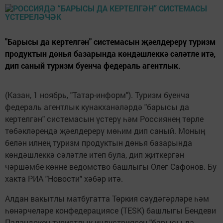
"Барысы да кертелгән" системасын җәелдерерү туризм
продуктын дөнья базарында көндәшлеккә сәләтле итә,
дип саный туризм буенча федераль агентлык.
(Казан, 1 ноябрь, "Татар-информ"). Туризм буенча
федераль агентлык кунакханәләрдә "барысы да
кертелгән" системасын үстерү һәм Россиянең төрле
төбәкләрендә җәелдерерү мөһим дип саный. Моның
белән илнең туризм продуктын дөнья базарында
көндәшлеккә сәләтле итеп була, дип җиткергән
чәршәмбе көнне ведомство башлыгы Олег Сафонов. Бу
хакта РИА "Новости" хәбәр итә.
Алдан вакытлы матбугатта Төркия сәүдәгәрләре һәм
һөнәрчеләре конфедерациясе (TESK) башлыгы Бендеви
Паландокен туристлык индустриясен "барысы да