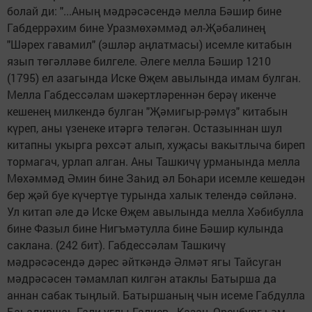
болай ди: "...Аның мәдрәсәсендә мелла Бәшир бине
Габдеррәхим бине Уразмөхәммәд әл-Җәбалинең
"Шәрех гавамил" (эшләр аңлатмасы) исемле китабын
язып төгәлләве билгеле. Әлеге мелла Бәшир 1210
(1795) ел азагында Иске Өҗем авылында имам булган.
Мелла Габдессәлам шәкертләреннән берәү икенче
кешенең милкендә булган "Җәмигыр-рәмүз" китабын
күреп, аны үзенеке итәргә теләгән. Остазыннан шул
китапны укырга рөхсәт алып, хуҗасы вакытлыча биреп
тормагач, урлап алган. Аны Ташкичү урманында мелла
Мөхәммәд Әмин бине Заһид әл Боһари исемле кешедән
бер җәй буе күчертүе турында халык телендә сөйләнә.
Ул китап әле дә Иске Өҗем авылында мелла Хәбибулла
бине Фазыл бине Нигъ­мәтулла бине Бәшир кулында
сак­лана. (242 бит). Габдессәлам Ташкичү
мәдрәсәсендә дәрес әйткәндә Әлмәт ягы Тайсуган
мәдрәсәсен тәмамлап килгән атаклы Батырша да
аннан сабак тыңлый. Батыршаның чын исеме Габдулла
Баһадиршаһ Гали углы Галиев - Казан, Оренбург һәм