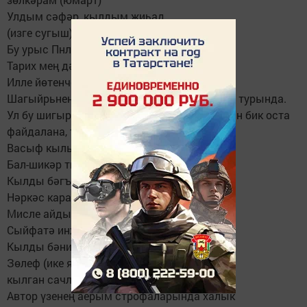
Улдым сәфәр, кылдым җиһад
(изге сугыш)
Бу урыс Пнлшә йиридә,
Тарих мең дә йитә йөз дә.
Илле йөтенче йыллыда.
Шагыйрьнең күпчелек парчалары мәхәббәт турында.
Ул бу шигырьләрендә фольклор мотивларын бик оста
файдалана, төрле чагыштырулар куллана.
Васыф кылым буйларың,
Бал-шикәр тик сүзләрең,
Кылды бәгърем бер йәнә
Нәркәс кара күзләрең.
Мисле айдыр кашларың,
Сыйфатә инжү дешләрең.
Кылды бәни шуридә (гашыйк итте)
Зөлеф (ике якка аерылган)
кылган сачләрең.
Автор үзенең аерым строфаларында халык