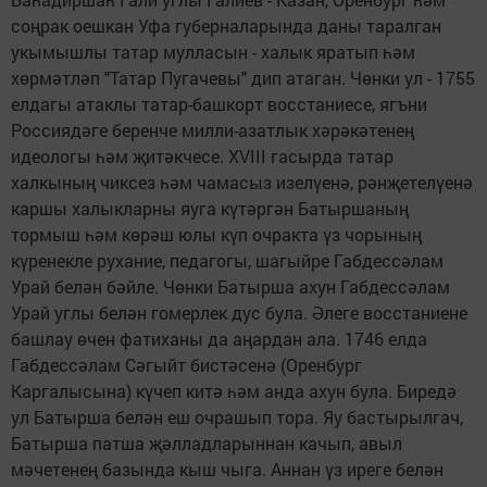
соңрак оешкан Уфа губерналарында даны таралган
укымышлы татар мулласын - халык яратып һәм
хөрмәтләп "Татар Пугачевы" дип атаган. Чөнки ул - 1755
елдагы атаклы татар-башкорт восстаниесе, ягъни
Россиядәге беренче милли-азатлык хәрәкәтенең
идеологы һәм җитәкчесе. XVIII гасырда татар
халкының чиксез һәм чамасыз изелүенә, рәнҗетелүенә
каршы халыкларны яуга күтәргән Батыршаның
тормыш һәм көрәш юлы күп очракта үз чорының
күренекле рухание, педагогы, шагыйре Габдессәлам
Урай белән бәйле. Чөнки Батырша ахун Габдессәлам
Урай углы белән гомерлек дус була. Әлеге восстаниене
башлау өчен фатиханы да аңардан ала. 1746 елда
Габдессәлам Сәгыйт бистәсенә (Оренбург
Каргалысына) күчеп китә һәм анда ахун була. Биредә
ул Батырша белән еш очрашып тора. Яу бастырылгач,
Батырша патша җәлладларыннан качып, авыл
мәчетенең базында кыш чыга. Аннан үз иреге белән