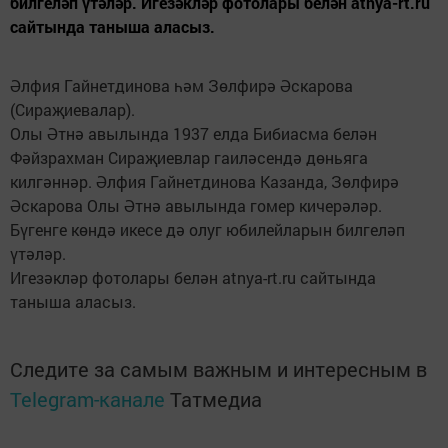
билгеләп үтәләр. Игезәкләр фотолары белән atnya-rt.ru
сайтында таныша аласыз.
Әлфия Гайнетдинова һәм Зөлфирә Әскарова
(Сираҗиевалар).
Олы Әтнә авылында 1937 елда Бибиасма белән
Фәйзрахман Сираҗиевлар гаиләсендә дөньяга
килгәннәр. Әлфия Гайнетдинова Казанда, Зөлфирә
Әскарова Олы Әтнә авылында гомер кичерәләр.
Бүгенге көндә икесе дә олуг юбилейларын билгеләп
үтәләр.
Игезәкләр фотолары белән atnya-rt.ru сайтында
таныша аласыз.
Следите за самым важным и интересным в
Telegram-канале
Татмедиа