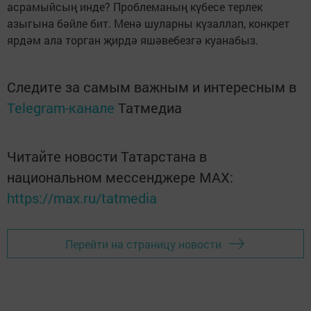
асрамыйсың инде? Проблеманың күбесе терлек
азыгына бәйле бит. Менә шуларны күзаллап, конкрет
ярдәм ала торган җирдә яшәвебезгә куанабыз.
Следите за самым важным и интересным в
Telegram-канале
Татмедиа
Читайте новости Татарстана в
национальном мессенджере MАХ:
https://max.ru/tatmedia
Перейти на страницу новости