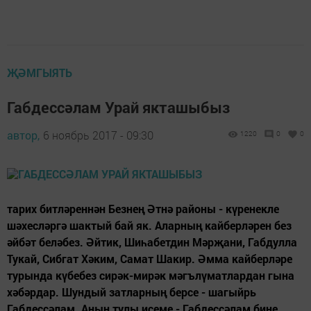
ҖӘМГЫЯТЬ
Габдессәлам Урай якташыбыз
автор,
6 ноябрь 2017 - 09:30
1220
0
0
тарих битләреннән Безнең Әтнә районы - күренекле
шәхесләргә шактый бай як. Аларның кайберлә­рен без
әйбәт беләбез. Әйтик, Шиһабетдин Мәрҗани, Габдулла
Тукай, Сибгат Хәким, Самат Шакир. Әмма кайберләре
турында күбебез сирәк-мирәк мәгълүматлардан гына
хәбәрдар. Шундый затларның берсе - шагыйрь
Габдессәлам. Аның тулы исеме - Габдессәлам бине