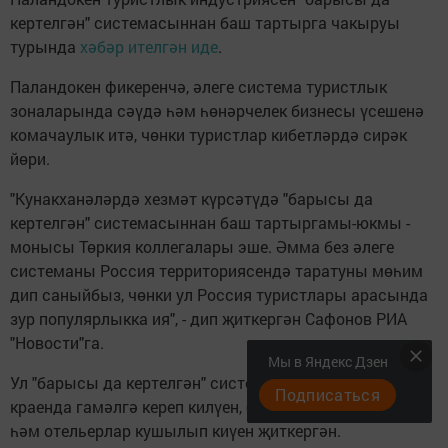
кертелгән" системасыннан баш тартырга чакыруы
турында
хәбәр ителгән иде
.
Паландокен фикеренчә, әлеге система туристлык
зоналарында сәүдә һәм һөнәрчелек бизнесы үсешенә
комачаулык итә, чөнки туристлар кибетләрдә сирәк
йөри.
"Кунакханәләрдә хезмәт күрсәтүдә "барысы да
кертелгән" системасыннан баш тартыргамы-юкмы -
монысы Төркия коллегалары эше. Әмма без әлеге
системаны Россия территориясендә таратуны мөһим
дип саныйбыз, чөнки ул Россия туристлары арасында
зур популярлыкка ия", - дип җиткергән Сафонов РИА
"Новости"га.
Мы в Яндекс Дзен
Ул "барысы да кертелгән" системасы Краснодар
Подписаться
краенда гамәлгә кереп килүен, бу эшкә туроператорлар
һәм отельерлар кушылып киүен җиткергән.