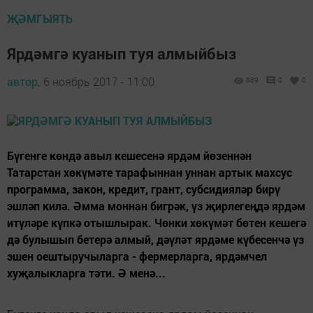
ҖӘМГЫЯТЬ
Ярдәмгә куанып туя алмыйбыз
автор,
6 ноябрь 2017 - 11:00
889
0
0
Бүгенге көндә авыл кешесенә ярдәм йөзеннән
Татарстан хөкүмәте тарафыннан уннан артык махсус
программа, закон, кредит, грант, субсидияләр бирү
эшләп килә. Әмма моннан бигрәк, үз җирлегеңдә ярдәм
итүләре күпкә отышлырак. Чөнки хөкүмәт бөтен кешегә
дә булышып бетерә алмый, дәүләт ярдәме күбесенчә үз
эшен оештыручыларга - фермерларга, ярдәмчел
хуҗалыкларга тәти. Ә менә...