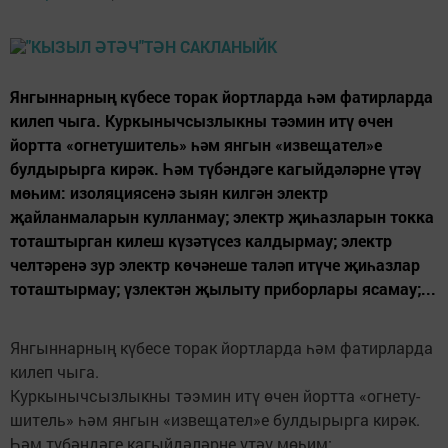
Янгыннарның күбесе торак йортларда һәм фатирларда
килеп чыга. Куркынычсызлыкны тәэмин итү өчен
йортта «огнету­шитель» һәм янгын «извещател»е
булды­рырга кирәк. Һәм түбәндәге кагыйдә­ләрне үтәү
мөһим: изоляциясенә зыян килгән электр
җайланмаларын кулланмау; электр җиһазларын токка
тоташтыр­ган килеш күзәтүсез калдырмау; электр
челтәренә зур электр көчәнеше таләп итүче җиһазлар
тоташтырмау; үзлектән җылыту приборлары ясамау;...
Янгыннарның күбесе торак йортларда һәм фатирларда
килеп чыга.
Куркынычсызлыкны тәэмин итү өчен йортта «огнету­
шитель» һәм янгын «извещател»е булды­рырга кирәк.
Һәм түбәндәге кагыйдә­ләрне үтәү мөһим: