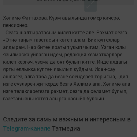
Хәлимә Фәттахова, Күәм авылында гомер кичерә,
пенсионер.
- Сезгә шалтыратасым килеп китте әле. Рәхмәт сезгә.
«Әтнә таңы» газетасын көтеп алам. Бик күп еллар
алдырам. Һәр битен яратып укып чыгам. Узган юлы
язылмаска уйлаган идем, редакция хезмәткәрләре
килеп кергәч, үземә дә оят булып китте. Инде алдагы
ярты еллыкка күптән язылып куйдым. Исән-сау
эшләгез, алга таба да безне сөендереп торыгыз, - дип
изге сүзләрен җиткерде безгә Хәлимә апа. Хәлимә апа
изге теләкләрегезгә рәхмәт, сезгә дә сәламәт булып,
газетабызны көтеп алырга насыйп булсын.
Следите за самым важным и интересным в
Telegram-канале
Татмедиа