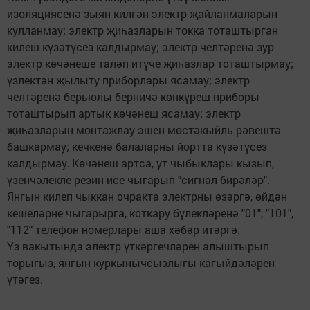
изоляциясенә зыян килгән электр җайланмаларын
кулланмау; электр җиһазларын токка тоташтыр­ган
килеш күзәтүсез калдырмау; электр челтәренә зур
электр көчәнеше таләп итүче җиһазлар тоташтырмау;
үзлектән җылыту приборлары ясамау; электр
челтәренә берьюлы берничә көнкүреш приборы
тоташтырып артык көчәнеш ясамау; электр
җиһазларын монтажлау эшен мөстәкыйль рәвештә
башкармау; кечкенә балаларны йортта күзәтүсез
калдыр­мау. Көчәнеш артса, ут чыбык­лары кызып,
үзенчәлекле резин исе чыгарып "сигнал бирәләр".
Янгын килеп чыккан очракта электрны өзәргә, өйдән
кешеләрне чыгарырга, коткару бүлекләренә "01", "101",
"112" телефон номерлары аша хәбәр итәргә.
Үз вакытында электр үткәргечләрен алыштырып
торыгыз, янгын куркынычсызлыгы кагыйдәләрен
үтәгез.