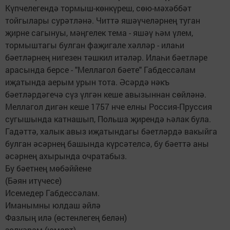
Күпчелегендә тормыш-көнкүреш, сөю-мәхәббәт
тойгылары сурәтләнә. Читтә яшәүчеләрнең туган
җирне сагынуы, мәңгелек тема - яшәү һәм үлем,
тормыштагы булган фаҗигале хәлләр - илаһи
бәетләрнең нигезен тәшкил итәләр. Илаһи бәетләре
арасында берсе - "Меллагол бәете" Габдессәлам
иҗатында аерым урын тота. Әсәрдә нәкъ
бәетләрдәгечә сүз үлгән кеше авызыннан сөйләнә.
Меллагол дигән кеше 1757 нче елны Россия-Пруссия
сугышында катнашып, Польша җирендә һәлак була.
Гадәттә, халык авыз иҗатындагы бәетләрдә вакыйга
булган әсәрнең башында күрсәтелсә, бу бәеттә аны
әсәрнең ахырында очратабыз.
Бу бәетнең мөбәййене
(Бәян итүчесе)
Исемедер Габдессәлам.
Иманымны юлдаш әйлә
Фазлың илә (өстенлегең белән)
зөлкәрам (юмарт)