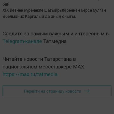
бай.
XIX йөзнең күренекле шагыйрь­ләреннән берсе булган
Әбелмәних Каргалый да аның оныгы.
Следите за самым важным и интересным в
Telegram-канале
Татмедиа
Читайте новости Татарстана в
национальном мессенджере MАХ:
https://max.ru/tatmedia
Перейти на страницу новости