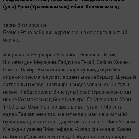
(улы) Урай (Уразмөхәммәд) ибине Колмөхәммәд...
тарих битләреннән
Безнең Әтнә районы - күренекле шәхесләргә шактый
бай як.
Аларның кайберлә­рен без әйбәт беләбез. Әйтик,
Шиһабетдин Мәрҗани, Габдулла Тукай, Сибгат Хәким,
Самат Шакир. Әмма кайберләре турында күбебез
сирәк-мирәк мәгълүматлардан гына хәбәрдар. Шундый
затларның берсе - шагыйрь Габдессәлам. Аның тулы
исеме - Габдессәлам бине (улы) Урай (Уразмөхәммәд)
ибине Колмөхәммәд бине Колчура. Габдессәлам Урай
1700 елда Олы Мәңгәр авылында туган. 1746 елга
кадәр Ташкичүнең таш мәчетендә имам һәм хатыйб
булып, мәдрәсә тотып, дәрес әйткән кеше. Шиһабетдин
Мәрҗани үзенең "Мөстәфадел-Әхбар фи әхвали Казан
вә Болгар" дигән хезмәтендә Габдессәлам турында