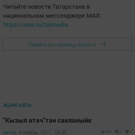
Читайте новости Татарстана в
национальном мессенджере MАХ:
https://max.ru/tatmedia
Перейти на страницу новости
ҖӘМГЫЯТЬ
"Кызыл әтәч"тән сакланыйк
автор,
6 ноябрь 2017 - 06:30
936
0
0