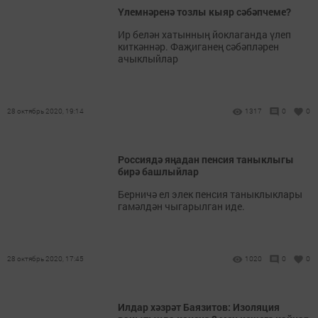
Үлемнәренә тозлы кыяр сәбәпчеме?
Ир белән хатынның йоклаганда үлеп
киткәннәр. Фаҗиганең сәбәпләрен
ачыклыйлар
28 октябрь 2020, 19:14
1317
0
0
Россиядә яңадан пенсия таныклыгы
бирә башлыйлар
Берничә ел элек пенсия таныклыклары
гамәлдән чыгарылган иде.
28 октябрь 2020, 17:45
1020
0
0
Илдар хәзрәт Баязитов: Изоляция