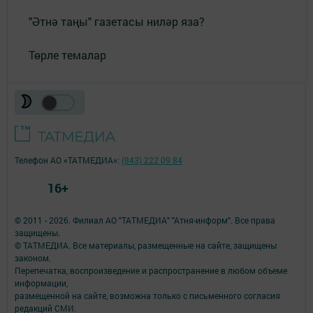
"Әтнә таңы" газетасы ниләр яза?
Төрле темалар
Телефон АО «ТАТМЕДИА»:
(843) 222 09 84
16+
© 2011 - 2026. Филиал АО "ТАТМЕДИА" "Атня-информ". Все права
защищены.
© ТАТМЕДИА. Все материалы, размещенные на сайте, защищены
законом.
Перепечатка, воспроизведение и распространение в любом объеме
информации,
размещенной на сайте, возможна только с письменного согласия
редакций СМИ.