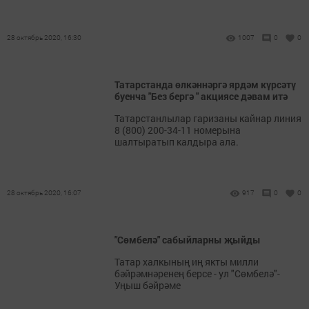
28 октябрь 2020, 16:30
1007
0
0
Татарстанда өлкәннәргә ярдәм күрсәтү
буенча "Без бергә " акциясе дәвам итә
Татарстанлылар гаризаны кайнар линия
8 (800) 200-34-11 номерына
шалтыратып калдыра ала.
28 октябрь 2020, 16:07
917
0
0
"Сөмбелә" сабыйларны җыйды
Татар халкының иң якты милли
бәйрәмнәренең берсе - ул "Сөмбелә"-
Уңыш бәйрәме