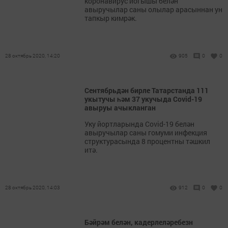
коронавирус йогышы белән
авыручылар саны олылар арасыннан ун
тапкыр кимрәк.
28 октябрь 2020, 14:20
905
0
0
Сентябрьдән бирле Татарстанда 111
укытучы һәм 37 укучыда Covid-19
авыруы ачыкланган
Уку йортларында Covid-19 белән
авыручылар саны гомуми инфекция
структурасында 8 процентны тәшкил
итә.
28 октябрь 2020, 14:03
912
0
0
Бәйрәм белән, кадерлеләребезн