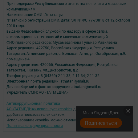
При поддержке Республиканского агентства по печати и массовым
коммуникациям.
Наименование СМИ: Әтнә таңы
№ записи о регистрации СМИ, дата: ЭЛ № ФС 77-73818 от 12 октября
2018 года.
выдано Федеральной службой по надзору в сфере связи,
информационных технологий и массовых коммуникаций
ФИО главного редактора: Мухамедзянова Гульнар Равилевна
Адрес редакции: 422750, Российская Федерация, Республика
Татарстан, Атнинский район, с. Большая Атня, ул. Октябрьская, д.9.
помещение 4.
Адрес учредителя: 420066, Российская Федерация, Республика
Татарстан, Г.Казань, ул.Декабристов, д.2
Телефон редакции: 8 (84369) 2-11-33; 2-11-34; 2-11-32.
Электронная почта редакции: atnatani@mail.ru
Для сообщений о фактах коррупции atnatani@maiil.ru
Учредитель СМИ: АО «ТАТМЕДИА»
Антикоррупционная политика
АО «ТАТМЕДИА» использует «cookie»
для персонализации сервисов и
Мы в Яндекс Дзен
удобства пользователей сайтом.
Использование «cookie» можно отменить в настройках браузера.
Подписаться
Политика конфиденциальности