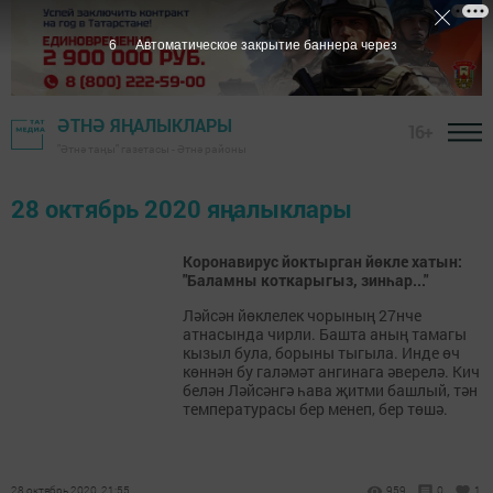
5
Автоматическое закрытие баннера через
ӘТНӘ ЯҢАЛЫКЛАРЫ
16+
"Әтнә таңы" газетасы - Әтнә районы
28 октябрь 2020 яңалыклары
Коронавирус йоктырган йөкле хатын:
"Баламны коткарыгыз, зинһар..."
Ләйсән йөклелек чорының 27нче
атнасында чирли. Башта аның тамагы
кызыл була, борыны тыгыла. Инде өч
көннән бу галәмәт ангинага әверелә. Кич
белән Ләйсәнгә һава җитми башлый, тән
температурасы бер менеп, бер төшә.
28 октябрь 2020, 21:55
959
0
1