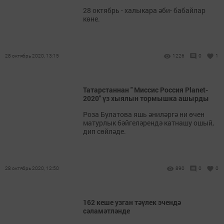
28 октябрь - халыкара әби- бабайлар
көне.
28 октябрь 2020, 13:15
1226
0
1
Татарстаннан " Миссис Россия Planet-
2020" үз хыялын тормышка ашырды
Роза Булатова яшь әниләргә ни өчен
матурлык бәйгеләрендә катнашу ошый,
дип сөйләде.
28 октябрь 2020, 12:50
890
0
0
162 кеше узган тәүлек эчендә
сәламәтләнде