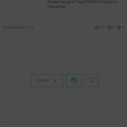
Татарстанда 47 яңа COVID-19 очрагы
теркәлгән
28 октябрь 2020, 12:20
877
0
0
Далее ❯