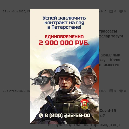
28 октябрь 2020, 15:10
946
0
0
Шәрәфетдинова: М12 автотрассасы
ТРда кунакханәләр һәм кафелар төзүгә
этәргеч бирәчәк
Татарстан рестораторлары
ассоциациясе башлыгы кунакчыллык
өлкәсендә бизнес өчен Мәскәү – Казан
магистрале төзелешенең мөһимлеген
бәяләде.
28 октябрь 2020, 15:01
889
0
0
Көзге каникуллар вакыты Covid-19
нәтиҗәсендә озайтылырмы?
Республикада балалар арасында яңа