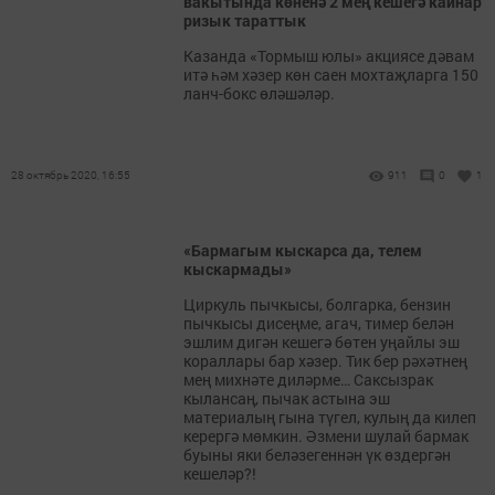
вакытында көненә 2 мең кешегә кайнар
ризык тараттык
Казанда «Тормыш юлы» акциясе дәвам
итә һәм хәзер көн саен мохтаҗларга 150
ланч-бокс өләшәләр.
28 октябрь 2020, 16:55
911
0
1
«Бармагым кыскарса да, телем
кыскармады»
Циркуль пычкысы, болгарка, бензин
пычкысы дисеңме, агач, тимер белән
эшлим дигән кешегә бөтен уңайлы эш
кораллары бар хәзер. Тик бер рәхәтнең
мең михнәте диләрме… Саксызрак
кылансаң, пычак астына эш
материалың гына түгел, кулың да килеп
керергә мөмкин. Әзмени шулай бармак
буыны яки беләзегеннән үк өздергән
кешеләр?!