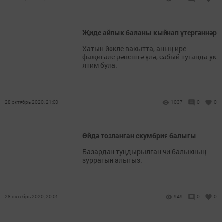
Җиде айлык баланы кыйнап үтергәннәр
Хатын йөкле вакытта, аның ире
фаҗигале рәвештә үлә, сабый туганда ук
ятим була.
28 октябрь 2020, 21:00
1037
0
0
Өйдә тозланган скумбрия балыгы
Базардан туңдырылган чи балыкның
зуррагын алыгыз.
28 октябрь 2020, 20:01
949
0
0