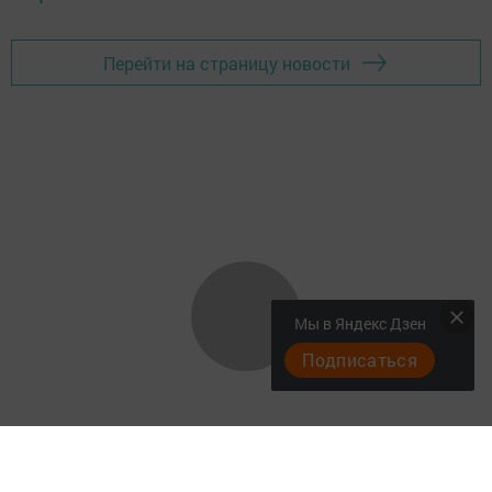
Перейти на страницу новости
Мы в Яндекс Дзен
Подписаться
"Әтнә таңы" газетасы ниләр яза?