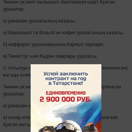
Төннән үк ният кылынып, билгеләнүе шарт булган
уразалар:
а) рамазан уразасының казасы;
ә) башланып та бозылган нәфел уразасының казасы;
б) кәффарәт уразаларының барлык төрләре;
в) Тәмәттуг һәм Кыран хаҗлары уразасы;
г) тотылуы һичшиксез (тотылачак көне билгеләнмәгән)
вәгъдә ителгән ураза.
Төннән үк ният кылынып, билгеләнүе шарт булмаган
уразалар:
а) рамазан уразасы;
ә) нәзер ителгән ураза (тотылачак вакыты билгеле
булган вәгъдәләнгән ураза);