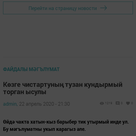
Перейти на страницу новости
ФАЙДАЛЫ МӘГЪЛҮМАТ
Көзге чистартуның тузан кундырмый
торган ысулы
admin,
22 апрель 2020 - 21:30
1219
0
0
Өйдә чакта хатын-кыз барыбер тик утырмый инде ул.
Бу мәгълүматны укып карагыз әле.