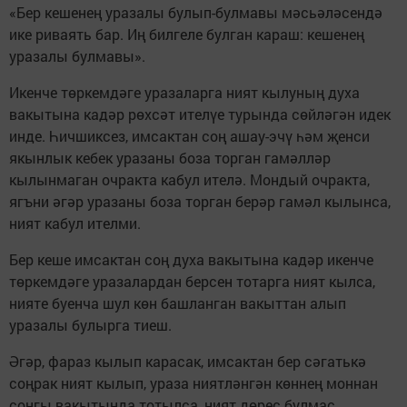
«Бер кешенең уразалы булып-булмавы мәсьәләсендә
ике риваять бар. Иң билгеле булган караш: кешенең
уразалы булмавы».
Икенче төркемдәге уразаларга ният кылуның духа
вакытына кадәр рөхсәт ителүе турында сөйләгән идек
инде. Һичшиксез, имсактан соң ашау-эчү һәм җенси
якынлык кебек уразаны боза торган гамәлләр
кылынмаган очракта кабул ителә. Мондый очракта,
ягъни әгәр уразаны боза торган берәр гамәл кылынса,
ният кабул ителми.
Бер кеше имсактан соң духа вакытына кадәр икенче
төркемдәге уразалардан берсен тотарга ният кылса,
нияте буенча шул көн башланган вакыттан алып
уразалы булырга тиеш.
Әгәр, фараз кылып карасак, имсактан бер сәгатькә
соңрак ният кылып, ураза ниятләнгән көннең моннан
соңгы вакытында тотылса, ният дөрес булмас.