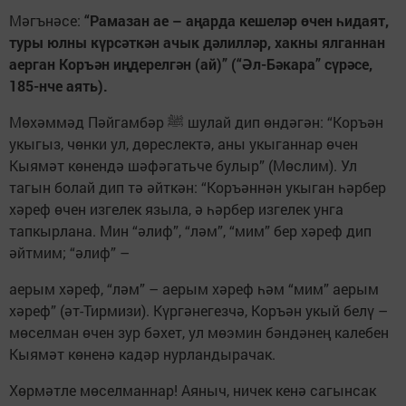
Мәгънәсе:
“Рамазан ае – аңарда кешеләр өчен һидаят,
туры юлны күрсәткән ачык дәлилләр, хакны ялганнан
аерган Коръән иңдерелгән (ай)” (“Әл-Бәкара” сүрәсе,
185-нче аять).
Мөхәммәд Пәйгамбәр ﷺ шулай дип өндәгән: “Коръән
укыгыз, чөнки ул, дөреслектә, аны укыганнар өчен
Кыямәт көнендә шәфәгатьче булыр” (Мөслим). Ул
тагын болай дип тә әйткән: “Коръәннән укыган һәрбер
хәреф өчен изгелек языла, ә һәрбер изгелек унга
тапкырлана. Мин “әлиф”, “ләм”, “мим” бер хәреф дип
әйтмим; “әлиф” –
аерым хәреф, “ләм” – аерым хәреф һәм “мим” аерым
хәреф” (әт-Тирмизи). Күргәнегезчә, Коръән укый белү –
мөселман өчен зур бәхет, ул мөэмин бәндәнең калебен
Кыямәт көненә кадәр нурландырачак.
Хөрмәтле мөселманнар! Аяныч, ничек кенә сагынсак