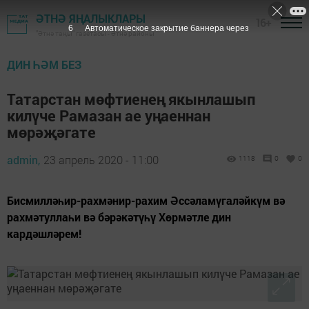
ӘТНӘ ЯҢАЛЫКЛАРЫ
16+
5
Автоматическое закрытие баннера через
"Әтнә таңы" газетасы - Әтнә районы
ДИН ҺӘМ БЕЗ
Татарстан мөфтиенең якынлашып
килүче Рамазан ае уңаеннан
мөрәҗәгате
admin,
23 апрель 2020 - 11:00
1118
0
0
Бисмилләһир-рахмәнир-рахим Әссәламүгаләйкүм вә
рахмәтуллаһи вә бәрәкәтүһү Хөрмәтле дин
кардәшләрем!