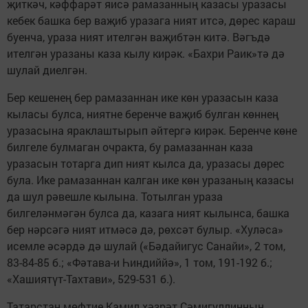
җиткәч, кәффарәт яисә рамазанның казасы уразасы
кебек башка бер ваҗиб уразага ният итсә, дөрес караш
буенча, ураза ният ителгән ваҗибтән китә. Вәгъдә
ителгән уразаны каза кылу кирәк. «Бахри Раик»тә дә
шулай диелгән.
Бер кешенең бер рамазаннан ике көн уразасын каза
кыласы булса, ниятне беренче ваҗиб булган көннең
уразасына яраклаштырып әйтергә кирәк. Беренче көне
билгеле булмаган очракта, бу рамазаннан каза
уразасын тотарга дип ният кылса да, уразасы дөрес
була. Ике рамазаннан калган ике көн уразаның казасы
да шул рәвешле кылына. Тотылган ураза
билгеләнмәгән булса да, казага ният кылынса, башка
бер нәрсәгә ният итмәсә дә, рөхсәт булыр. «Хуләса»
исемле әсәрдә дә шулай («Бәдайигус Санайи», 2 том,
83-84-85 б.; «Фәтава-и Һиндиййә», 1 том, 191-192 б.;
«Хашиятүт-Тахтави», 529-531 б.).
Татарстан мөфтие Камил хәзрәт Сәмигуллинның