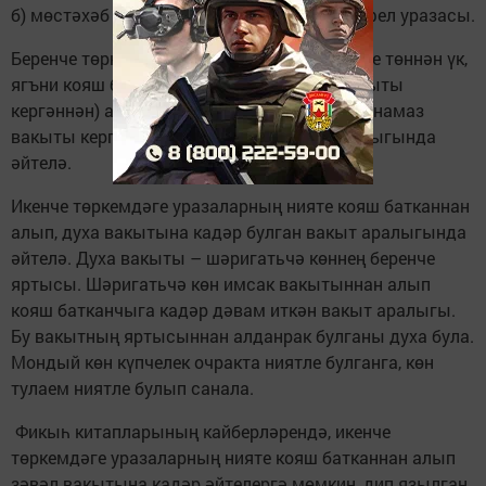
б) мөстәхәб һәм мәкруһ төрләре булган нәфел уразасы.
Беренче төркемгә кергән уразаларның нияте төннән үк,
ягъни кояш батуыннан (ахшам намазы вакыты
кергәннән) алып, имсак вакытына (иртәнге намаз
вакыты кергәнче) кадәр булган вакыт аралыгында
әйтелә.
Икенче төркемдәге уразаларның нияте кояш батканнан
алып, духа вакытына кадәр булган вакыт аралыгында
әйтелә. Духа вакыты – шәригатьчә көннең беренче
яртысы. Шәригатьчә көн имсак вакытыннан алып
кояш батканчыга кадәр дәвам иткән вакыт аралыгы.
Бу вакытның яртысыннан алданрак булганы духа була.
Мондый көн күпчелек очракта ниятле булганга, көн
тулаем ниятле булып санала.
Фикыһ китапларының кайберләрендә, икенче
төркемдәге уразаларның нияте кояш батканнан алып
зәвәл вакытына кадәр әйтелергә мөмкин, дип язылган.