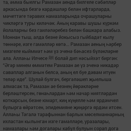
та, әмма быелгы Рамазан аенда билгеле сәбәпләр
аркасында безгә кардәшләр белән ифтарларда,
мәчеттәге тәравих намазларында очрашуларны
чикләргә туры киләчәк. Аның каравы шушы күркәм
йолаларны без гаиләләребез белән башкара алабыз.
Моннан тыш, алда безне йокысыз гыйбадәт кылу
төннәре, изге гамәлләр көтә... Рамазан аеның һәрбер
мизгеле кыйммәт һәм үз эченә бәһасез бүләкләрне
ала. Аллаһы Илчесе ﷺ болай дип нәсыйхәт биргән:
“Әгәр минем өммәтем Рамазан ае үз эченә никадәр
саваплар алганын белсә, аның ел буе дәвам итүен
теләр иде”. Шулай булгач, бергәләшеп җыелыша
алмасак та, Рамазан ае безнең йөрәкләрне
берләштерсен, гөнаһлардан һәм начар ниятләрдән
коткарсын, безне юмарт, киң күңелле һәм ярдәмчел
булырга өйрәтсен, эпидемияне җиңәргә ярдәм итсен.
Аллаһы Тәгалә тарафыннан барлык мөселманнарның
ихластан кылынган изге гамәлләре, уразалары,
намазлары һәм догалары кабул булуын сорап дога