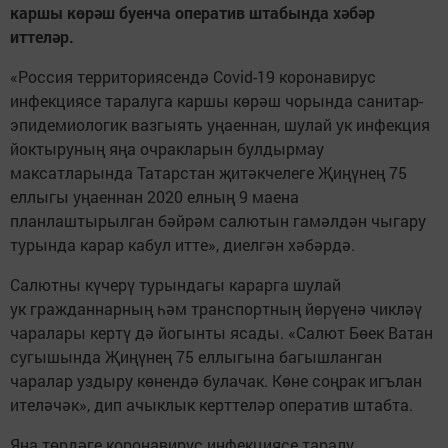
каршы көрәш буенча оператив штабында хәбәр
иттеләр.
«Россия территориясендә Covid-19 коронавирус
инфекциясе таралуга каршы көрәш чорында санитар-
эпидемиологик вазгыять уңаеннан, шулай ук инфекция
йоктыруның яңа очракларын булдырмау
максатларында Татарстан җитәкчелеге Җиңүнең 75
еллыгы уңаеннан 2020 елның 9 маена
планлаштырылган бәйрәм салютын гамәлдән чыгару
турында карар кабул итте», диелгән хәбәрдә.
Салютны күчерү турындагы карарга шулай
ук гражданнарның һәм транспортның йөрүенә чикләү
чаралары кертү дә йогынты ясады. «Салют Бөек Ватан
сугышында Җиңүнең 75 еллыгына багышланган
чаралар уздыру көнендә булачак. Көне соңрак игълан
ителәчәк», дип ачыклык керттеләр оператив штабта.
Яңа төрдәге коронавирус инфекциясе таралу