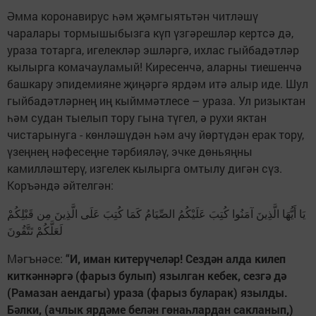
Әмма коронавирус һәм җәмгыятьтән читләшү
чаралары тормышыбызга күп үзгәрешләр кертсә дә,
ураза тотарга, игелекләр эшләргә, ихлас гыйбадәтләр
кылырга комачауламый! Киресенчә, аларны тиешенчә
башкару эпидемияне җиңәргә ярдәм итә алыр иде. Шул
гыйбадәтләрнең иң кыйммәтлесе – ураза. Ул ризыктан
һәм судан тыелып тору гына түгел, ә рухи яктан
чистарынуга - көнләшүдән һәм ачу йөртүдән ерак тору,
үзеңнең нәфесеңне тәрбияләү, эчке дөньяңны
камилләштерү, изгелек кылырга омтылу дигән сүз.
Коръәндә әйтелгән:
يَا أَيُّهَا الَّذِينَ آمَنُوا كُتِبَ عَلَيْكُمُ الصِّيَامُ كَمَا كُتِبَ عَلَى الَّذِينَ مِن قَبْلِكُمْ
لَعَلَّكُمْ تَتَّقُونَ
Мәгънәсе:
“И, иман китерүчеләр! Сездән алда килеп
киткәннәргә (фарыз булып) язылган кебек, сезгә дә
(Рамазан аендагы) ураза (фарыз буларак) язылды.
Бәлки, (ачлык ярдәме белән гөнаһлардан сакланып,)