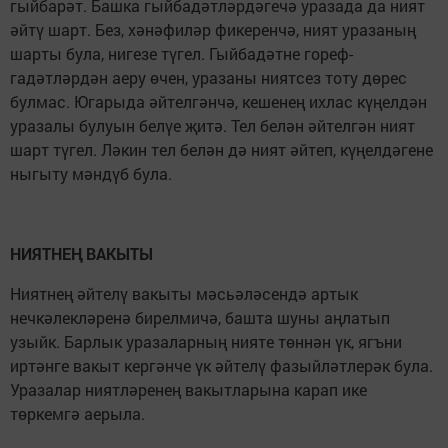
гыйбарәт. Башка гыйбадәтләрдәгечә уразада да ният
әйтү шарт. Без, хәнәфиләр фикеренчә, ният уразаның
шарты була, нигезе түгел. Гыйбадәтне гореф-
гадәтләрдән аеру өчен, уразаны ниятсез тоту дөрес
булмас. Югарыда әйтелгәнчә, кешенең ихлас күңелдән
уразалы булуын белүе җитә. Тел белән әйтелгән ният
шарт түгел. Ләкин тел белән дә ният әйтеп, күңелдәгене
ныгыту мәндүб була.
НИЯТНЕҢ ВАКЫТЫ
Ниятнең әйтелү вакыты мәсьәләсендә артык
нечкәлекләренә бирелмичә, башта шуны аңлатып
узыйк. Барлык уразаларның нияте төннән үк, ягъни
иртәнге вакыт кергәнче үк әйтелү фазыйләтлерәк була.
Уразалар ниятләренең вакытларына карап ике
төркемгә аерыла.