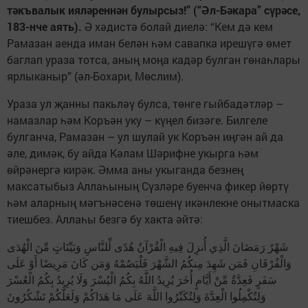
тәкъвалык ияләреннән булырсыз!” (“Әл-Бәкара” сүрәсе,
183-нче аять).
Ә хәдистә болай диелә: “Кем дә кем
Рамазан аенда иман белән һәм савапка ирешүгә өмет
баглап ураза тотса, аның моңа кадәр булган гөнаһлары
ярлыканыр” (әл-Бохари, Мөслим).
Ураза ул җанны пакьләү булса, төнге гыйбадәтләр –
намазлар һәм Коръән уку – күңел бизәге. Билгеле
булганча, Рамазан – ул шулай ук Коръән иңгән ай да
әле, димәк, бу айда Кәлам Шәрифне укырга һәм
өйрәнергә кирәк. Әмма аны укыганда безнең
максатыбыз Аллаһының Сүзләре буенча фикер йөртү
һәм аларның мәгънәсенә төшенү икәнлекне онытмаска
тиешбез. Аллаһы безгә бу хакта әйтә:
شَهْرُ رَمَضَانَ الَّذِي أُنزِلَ فِيهِ الْقُرْآنُ هُدًى لِّلنَّاسِ وَبَيِّنَاتٍ مِّنَ الْهُدَى
وَالْفُرْقَانِ فَمَن شَهِدَ مِنكُمُ الشَّهْرَ فَلْيَصُمْهُ وَمَن كَانَ مَرِيضًا أَوْ عَلَى
سَفَرٍ فَعِدَّةٌ مِّنْ أَيَّامٍ أُخَرَ يُرِيدُ اللَّهُ بِكُمُ الْيُسْرَ وَلَا يُرِيدُ بِكُمُ الْعُسْرَ
وَلِتُكْمِلُوا الْعِدَّةَ وَلِتُكَبِّرُوا اللَّهَ عَلَى مَا هَدَاكُمْ وَلَعَلَّكُمْ تَشْكُرُونَ