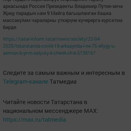
аркасында Россия Президенты Владимир Путин кичә
Җиңү парадын һәм 9 Майга багышланган башка
массакүләм чараларны үткәрүне күчерергә күрсәтмә
бирде.
https://tatar-inform.tatar/news/society/22-04-
2020/tatarstanda-covid-19-arkasynda-i-ne-75-ellygy-u-
aennan-b-yr-m-salyuty-k-cherel-ch-k-5738167
Следите за самым важным и интересным в
Telegram-канале
Татмедиа
Читайте новости Татарстана в
национальном мессенджере MАХ:
https://max.ru/tatmedia