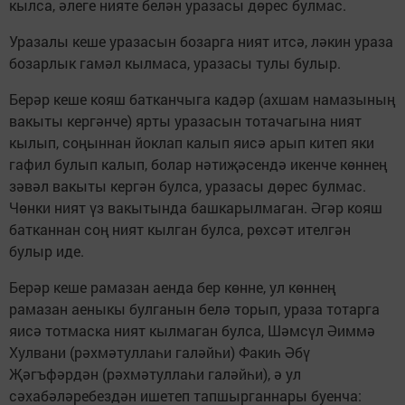
кылса, әлеге нияте белән уразасы дөрес булмас.
Уразалы кеше уразасын бозарга ният итсә, ләкин ураза
бозарлык гамәл кылмаса, уразасы тулы булыр.
Берәр кеше кояш батканчыга кадәр (ахшам намазының
вакыты кергәнче) ярты уразасын тотачагына ният
кылып, соңыннан йоклап калып яисә арып китеп яки
гафил булып калып, болар нәтиҗәсендә икенче көннең
зәвәл вакыты кергән булса, уразасы дөрес булмас.
Чөнки ният үз вакытында башкарылмаган. Әгәр кояш
батканнан соң ният кылган булса, рөхсәт ителгән
булыр иде.
Берәр кеше рамазан аенда бер көнне, ул көннең
рамазан аеныкы булганын белә торып, ураза тотарга
яисә тотмаска ният кылмаган булса, Шәмсүл Әиммә
Хулвани (рәхмәтуллаһи галәйһи) Факиһ Әбү
Җәгъфәрдән (рәхмәтуллаһи галәйһи), ә ул
сәхабәләребездән ишетеп тапшырганнары буенча: