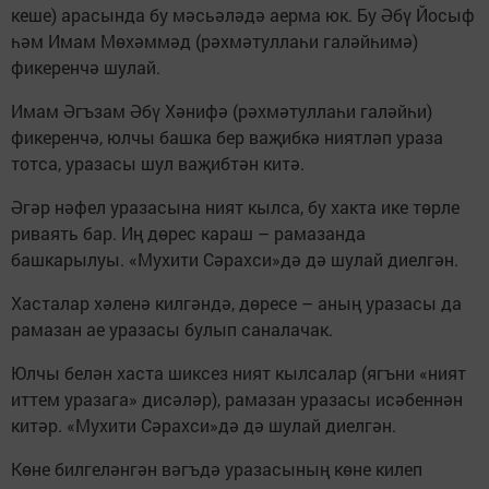
кеше) арасында бу мәсьәләдә аерма юк. Бу Әбү Йосыф
һәм Имам Мөхәммәд (рәхмәтуллаһи галәйһимә)
фикеренчә шулай.
Имам Әгъзам Әбү Хәнифә (рәхмәтуллаһи галәйһи)
фикеренчә, юлчы башка бер ваҗибкә ниятләп ураза
тотса, уразасы шул ваҗибтән китә.
Әгәр нәфел уразасына ният кылса, бу хакта ике төрле
риваять бар. Иң дөрес караш – рамазанда
башкарылуы. «Мухити Сәрахси»дә дә шулай диелгән.
Хасталар хәленә килгәндә, дөресе – аның уразасы да
рамазан ае уразасы булып саналачак.
Юлчы белән хаста шиксез ният кылсалар (ягъни «ният
иттем уразага» дисәләр), рамазан уразасы исәбеннән
китәр. «Мухити Сәрахси»дә дә шулай диелгән.
Көне билгеләнгән вәгъдә уразасының көне килеп