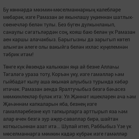
Бу көннәрдә мөэмин-мөселманнарның калебләре
мөбарәк, изге Рамазан ае якынлашу уңаеннан шатлык-
сөенечләр белән тулы. Без бүген дулкынланып,
санаулы сәгатьләрдән соң, кояш баю белән үк Рамазан
аен каршы алачакбыз. Барыгызны да зарыгып көтеп
алынган әлеге олы вакыйга белән ихлас күңелемнән
тәбрик итәм!
Төнге күк йөзендә калыккан яңа ай безне Аллаһы
Тәгаләгә ураза тоту, Коръән уку, изге гамәлләр һәм
гыйбадәт кылу аша якыная алуыбыз турында хәбәр
итәчәк. Рамазан аенда Яралтучыбыз безгә бәһасез
мөмкинлекләр бүләк итә: Ул Җәннәт ишекләрен ача һәм
Җәһәннәм капкаларын яба, безнең изге
гамәлләребезне күп тапкырларга арттырып яза һәм
алар өчен безгә зур әҗер-саваплар бирә, шайтан
коткысыннан азат итә... Шулай итеп, Раббыбыз Үзе үк
мөселманнарга мөмкин кадәр күбрәк изге гамәлләр