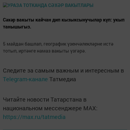
Сәхәр вакыты кайчан дип кызыксынучылар күп: укып
танышыгыз.
5 майдан башлап, географик үзенчәлекләрне истә
тотып, иртәнге намаз вакыты үзгәрә.
Следите за самым важным и интересным в
Telegram-канале
Татмедиа
Читайте новости Татарстана в
национальном мессенджере MАХ:
https://max.ru/tatmedia