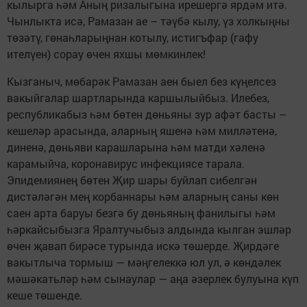
кылырга һәм Аның ризалыгына ирешергә ярдәм итә.
Чынлыкта исә, Рамазан ае – тәүбә кылу, үз холкыңны
төзәтү, гөнаһларыңнан котылу, истигъфар (гафу
ителүен) сорау өчен яхшы мөмкинлек!
Кызганыч, мөбарәк Рамазан аен быел без күңелсез
вакыйгалар шартларында каршылыйбыз. Илебез,
республикабыз һәм бөтен дөньяны зур афәт басты –
кешеләр арасында, аларның яшенә һәм милләтенә,
диненә, дөньяви карашларына һәм матди хәленә
карамыйча, коронавирус инфекциясе тарала.
Эпидемиянең бөтен Җир шары буйлап сибелгән
дистәләгән мең корбаннары һәм аларның саны көн
саен арта баруы безгә бу дөньяның фанилыгы һәм
һәркайсыбызга Яралтучыбыз алдында кылган эшләр
өчен җавап бирәсе турында искә төшерде. Җирдәге
вакытлыча тормыш — мәңгелеккә юл ул, ә көндәлек
мәшәкатьләр һәм сынаулар — аңа әзерлек булуына күп
кеше төшенде.