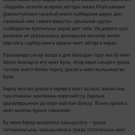
«Хидайә» исемле әсәрнең авторы имам Мәргыйнани
(рәхмәтуллаһи галәйһи) әлеге гыйбарәне дөрес дип
санамый һәм «зәвәл вакыты» урынына «духа»
гыйбарәсен куллануны кирәк дип таба. Иң дөресе шул:
рамазан ае уразасының араларына кичәләр килеп
кергәнгә, һәрбер көнгә аерым ният әйтергә кирәк.
Рамазанда сәхәр ашарга дип йокыдан тору яки бу ният
белән йокларга яту ният була. Әгәр кеше сәхәргә ураза
тотмау нияте белән торса, уразага ният кылынмаган
була.
Берәү кичтән уразага керергә ният кылып, аннан соң
таң атканчы ниятеннән кире кайтса, барлык
уразаларыннан да кире кайткан булыр. Ягъни уразага
ният кылган булып саналмас.
Бу кеше берәр мәҗлескә чакырылса – ураза
тотмаячагына, чакырылмаса ураза тотачагына ният