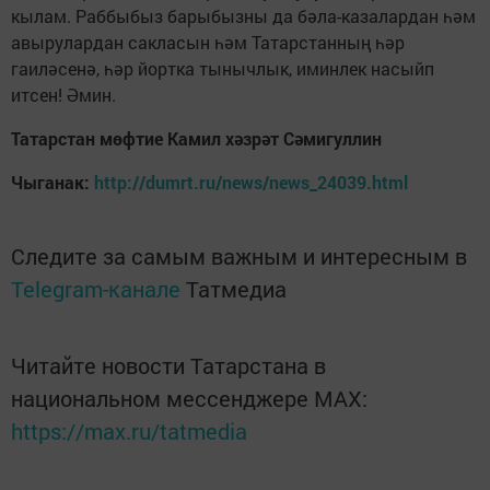
кылам. Раббыбыз барыбызны да бәла-казалардан һәм
авырулардан сакласын һәм Татарстанның һәр
гаиләсенә, һәр йортка тынычлык, иминлек насыйп
итсен! Әмин.
Татарстан мөфтие Камил хәзрәт Сәмигуллин
Чыганак:
http://dumrt.ru/news/news_24039.html
Следите за самым важным и интересным в
Telegram-канале
Татмедиа
Читайте новости Татарстана в
национальном мессенджере MАХ:
https://max.ru/tatmedia