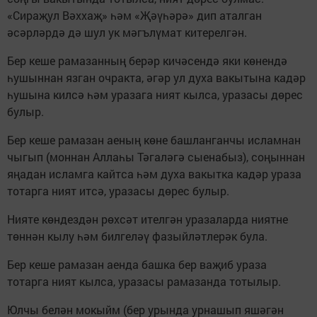
«Сираҗул Вәххаҗ» һәм «Җәүһәрә» дип аталган
әсәрләрдә дә шул ук мәгълүмат китерелгән.
Бер кеше рамазанның берәр кичәсендә яки көнендә
һушыннан язган очракта, әгәр ул духа вакытына кадәр
һушына килсә һәм уразага ният кылса, уразасы дөрес
булыр.
Бер кеше рамазан аеның көне башланганчы исламнан
чыгып (моннан Аллаһы Тәгаләгә сыенабыз), соңыннан
яңадан исламга кайтса һәм духа вакытка кадәр ураза
тотарга ният итсә, уразасы дөрес булыр.
Нияте көндездән рөхсәт ителгән уразаларда ниятне
төннән кылу һәм билгеләү фазыйләтлерәк була.
Бер кеше рамазан аенда башка бер ваҗиб ураза
тотарга ният кылса, уразасы рамазанда тотылыр.
Юлчы белән мокыйм (бер урында урнашып яшәгән