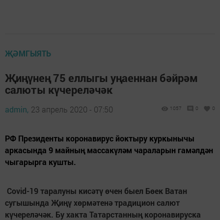
ҖӘМГЫЯТЬ
Җиңүнең 75 еллыгы уңаеннан бәйрәм
салюты күчереләчәк
admin,
23 апрель 2020 - 07:50
1057
0
0
РФ Президенты коронавирус йоктыру куркынычы
аркасында 9 майның массакүләм чараларын гамәлдән
чыгарырга кушты.
Covid-19 таралуны кисәтү өчен быел Бөек Ватан
сугышында Җиңү хөрмәтенә традицион салют
күчереләчәк. Бу хакта Татарстанның коронавируска