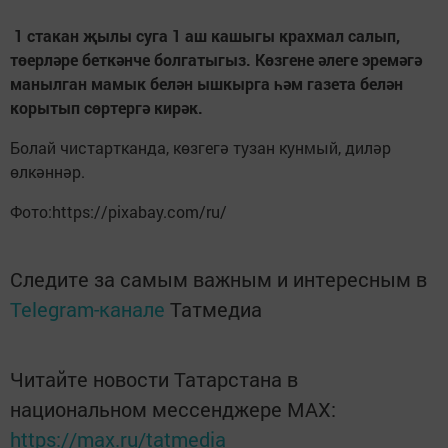
1 стакан җылы суга 1 аш кашыгы крахмал салып,
төерләре беткәнче болгатыгыз. Көзгене әлеге эремәгә
манылган мамык белән ышкырга һәм газета белән
корытып сөртергә кирәк.
Болай чистартканда, көзгегә тузан кунмый, диләр
өлкәннәр.
Фото:https://pixabay.com/ru/
Следите за самым важным и интересным в
Telegram-канале
Татмедиа
Читайте новости Татарстана в
национальном мессенджере MАХ:
https://max.ru/tatmedia