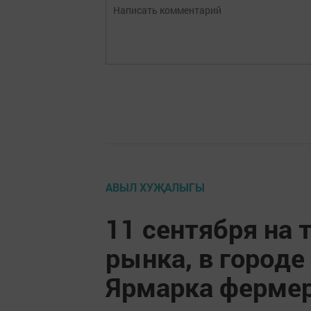
АВЫЛ ХУҖАЛЫГЫ
11 сентября на 
рынка, в городе
Ярмарка фермер