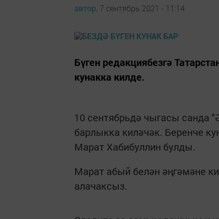
автор,
7 сентябрь 2021 - 11:14
Бүген редакциябезгә Татарста
кунакка килде.
10 сентябрьдә чыгасы санда "
барлыкка киләчәк. Беренче ку
Марат Хабибуллин булды.
Марат абый белән әңгәмәне ки
алачаксыз.