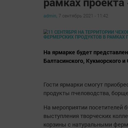
рамках проекта 
admin,
7 сентябрь 2021 - 11:42
На ярмарке будет представлен
Балтасинского, Кукморского и 
Гости ярмарки смогут приобр
продукты пчеловодства, борще
На мероприятии посетителей б
выступления творческих колл
корзины с натуральными ферм