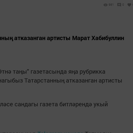
981
0
нның атказанган артисты Марат Хабибуллин
Әтнә таңы" газетасында яңа рубрикка
нагыбыз Татарстанның атказанган артисты
ләсе сандагы газета битләрендә укый