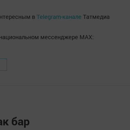
интересным в
Telegram-канале
Татмедиа
в национальном мессенджере MАХ:
ак бар