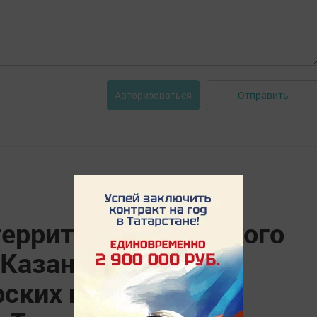
Отправить
Авторизоваться
территории Чеховского
 Казань состоится
ских продуктов в