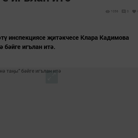
1056
0
әтү инспекциясе җитәкчесе Клара Кадимова
ә бәйге игълан итә.