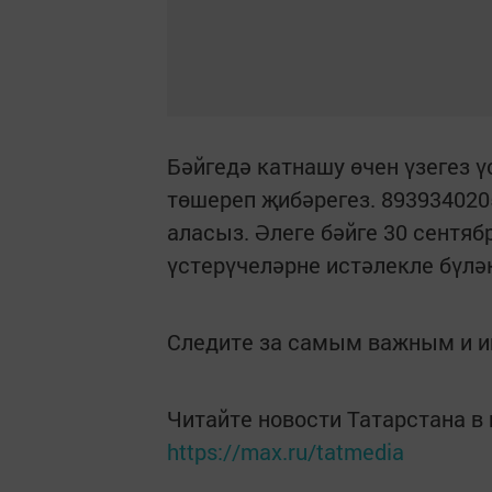
Бәйгедә катнашу өчен үзегез 
төшереп җибәрегез. 89393402
аласыз. Әлеге бәйге 30 сентяб
үстерүчеләрне истәлекле бүләк
Следите за самым важным и 
Читайте новости Татарстана 
https://max.ru/tatmedia