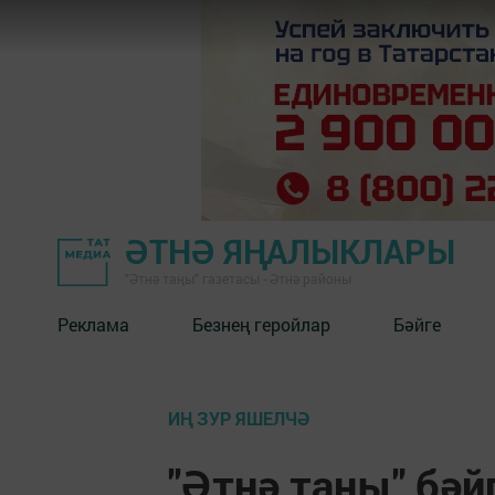
ӘТНӘ ЯҢАЛЫКЛАРЫ
"Әтнә таңы" газетасы - Әтнә районы
Реклама
Безнең геройлар
Бәйге
ИҢ ЗУР ЯШЕЛЧӘ
"Әтнә таңы" бәй