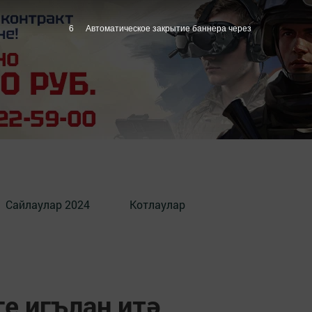
5
Автоматическое закрытие баннера через
Сайлаулар 2024
Котлаулар
ге игълан итә