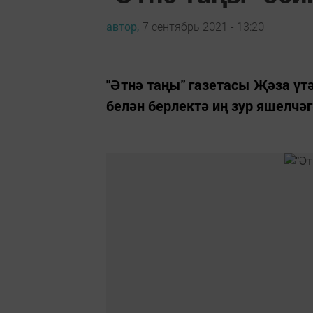
автор,
7 сентябрь 2021 - 13:20
"Әтнә таңы" газетасы Җәза үт
белән берлектә иң зур яшелчәг