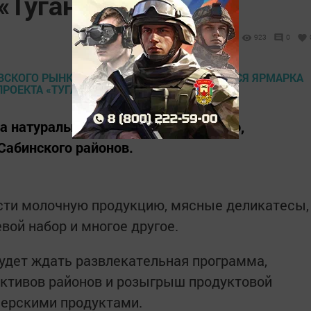
«Туган як»
923
0
а натуральная продукция из Арского,
Сабинского районов.
ести молочную продукцию, мясные деликатесы,
вой набор и многое другое.
удет ждать развлекательная программа,
ективов районов и розыгрыш продуктовой
ерскими продуктами.