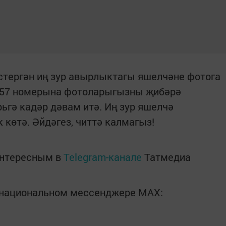
үстергән иң зур авырлыктагы яшелчәне фотога
057 номерына фотоларыгызны җибәрә
рьгә кадәр дәвам итә. Иң зур яшелчә
 көтә. Әйдәгез, читтә калмагыз!
интересным в
Telegram-канале
Татмедиа
в национальном мессенджере MАХ: