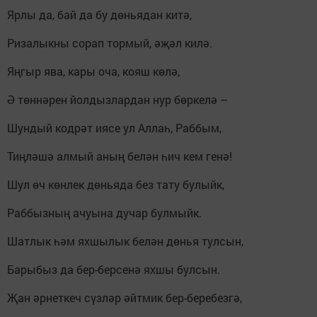
Ярлы да, бай да бу дөньядан китә,
Ризалыкны сорап тормый, әҗәл килә.
Яңгыр ява, кары оча, кояш көлә,
Ә төннәрен йолдызлардан нур бөркелә –
Шундый кодрәт иясе ул Аллаһ, Раббым,
Тиңләшә алмый аның белән һич кем генә!
Шул өч көнлек дөньяда без тату булыйк,
Раббызның ачуына дучар булмыйк.
Шатлык һәм яхшылык белән дөнья тулсын,
Барыбыз да бер-берсенә яхшы булсын.
Җан әрнеткеч сүзләр әйтмик бер-беребезгә,