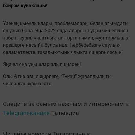
бәйрәм кунаклары!
Үзенең кыенлыклары, проблемалары белән агымдагы
ел узып бара. Яңа 2022 елда аларның уңай чишелешен
табып, куаныч-шатлыктан торган имин, мул тормышка
ирешергә насыйп булса иде. Һәрберебезгә саулык-
сәламәтлектә, тазалык-тынычлыкта яшәргә язсын!
Яңа ел яңа уңышлар алып килсен!
Олы Әтнә авыл җирлеге, “Тукай” җаваплылыгы
чикләнгән җәмгыяте
Следите за самым важным и интересным в
Telegram-канале
Татмедиа
Читайте новости Татарстана в