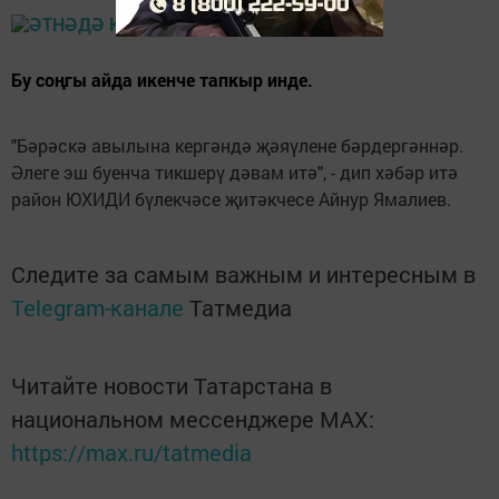
Бу соңгы айда икенче тапкыр инде.
"Бәрәскә авылына кергәндә җәяүлене бәрдергәннәр.
Әлеге эш буенча тикшерү дәвам итә", - дип хәбәр итә
район ЮХИДИ бүлекчәсе җитәкчесе Айнур Ямалиев.
Следите за самым важным и интересным в
Telegram-канале
Татмедиа
Читайте новости Татарстана в
национальном мессенджере MАХ:
https://max.ru/tatmedia