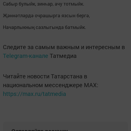
Сабыр булыйк, зинһар, ачу тотмыйк.
Җәннәтләрдә очрашырга язсын бергә,
Начарлыкның сазлыгында батмыйк.
Следите за самым важным и интересным в
Telegram-канале
Татмедиа
Читайте новости Татарстана в
национальном мессенджере MАХ:
https://max.ru/tatmedia