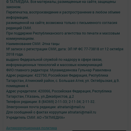
© ТАТМЕДИА. Все материалы, размещенные на сайте, защищены
законом.
Перепечатка, воспроизведение и распространение в любом объеме
информации,
размещенной на сайте, возможна только с письменного согласия
редакций СМИ.
При поддержке Республиканского агентства по печати и массовым
коммуникациям.
Наименование СМИ: Әтнә таңы
№ записи о регистрации СМИ, дата: ЭЛ № ФС 77-73818 от 12 октября
2018 года.
выдано Федеральной службой по надзору в сфере связи,
информационных технологий и массовых коммуникаций
ФИО главного редактора: Мухамедзянова Гульнар Равилевна
Адрес редакции: 422750, Российская Федерация, Республика
Татарстан, Атнинский район, с. Большая Атня, ул. Октябрьская, д.9.
помещение 4.
Адрес учредителя: 420066, Российская Федерация, Республика
Татарстан, Г.Казань, ул.Декабристов, д.2
Телефон редакции: 8 (84369) 2-11-33; 2-11-34; 2-11-32.
Электронная почта редакции: atnatani@mail.ru
Для сообщений о фактах коррупции atnatani@maiil.ru
Учредитель СМИ: АО «ТАТМЕДИА»
Антикоррупционная политика