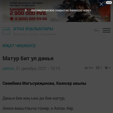
6
Автоматическое закрытие баннера через
ӘТНӘ ЯҢАЛЫКЛАРЫ
16+
"Әтнә таңы" газетасы - Әтнә районы
ИҖАТ ЧИШМӘСЕ
Матур бит ул дөнья
admin,
31 декабрь 2021 - 16:10
894
0
0
Сөембикә Мәгъсүмҗанова, Каенсар авылы
Дөнья бик киң һәм дә бик матур,
Әмма вакытлыча гомер, ә Аллаһ бер.