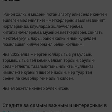
Район халкын мәдәни яктан агарту өлкәсендә көн-төн
эшләгән мәдәният хез - мәткәрләрен: авыл мәдәният
йортларында, клубларда эшләүчеләребез,
китапханәчеләребез, музей хезмәткәрләрен, сәнгать
мәктәбе укучылары, район халкын чын күңелдән
якынлашып килүче Яңа ел белән котлыйм.
Яңа 2022 елда – йөргән юлларыгыз уң булсын,
тормышыгыз гөл кебек балкып торсын, саулык-
сәламәтлектә, тазалык-тынычлыкта, муллыкта,
иминлектә куанып яшәргә язсын. Һәр туар таң
сөенечле хәбәрләр генә алып килсен.
Яңа ел бәхетле көннәр бүләк итсен.
Следите за самым важным и интересным в