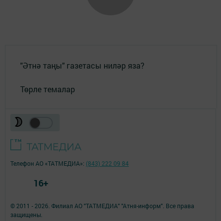
"Әтнә таңы" газетасы ниләр яза?
Төрле темалар
Телефон АО «ТАТМЕДИА»:
(843) 222 09 84
16+
© 2011 - 2026. Филиал АО "ТАТМЕДИА" "Атня-информ". Все права
защищены.