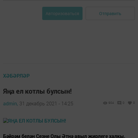
Отправить
Авторизоваться
ХӘБӘРЛӘР
Яңа ел котлы булсын!
admin,
31 декабрь 2021 - 14:25
904
0
0
Бәйрәм белән Сезне Олы Әтнә авыл җирлеге халкы,