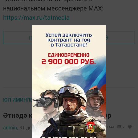
национальном мессенджере MАХ:
https://max.ru/tatmedia
Перейти на страницу новости
ЮЛ ИМИНЛЕГЕ
Әтнәдә кабат кеше бәрдергәннәр
admin,
31 декабрь 2021 - 13:03
1543
0
1