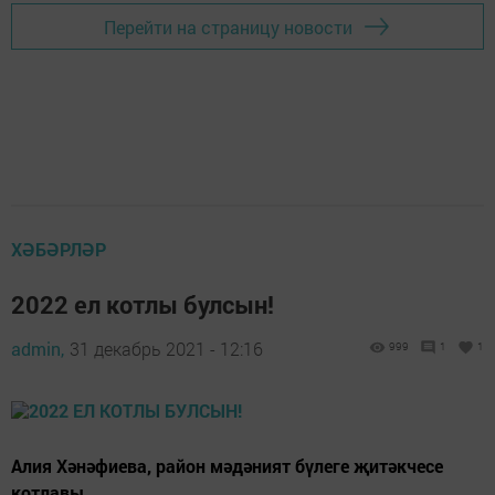
Перейти на страницу новости
ХӘБӘРЛӘР
2022 ел котлы булсын!
admin,
31 декабрь 2021 - 12:16
999
1
1
Алия Хәнәфиева, район мәдәният бүлеге җитәкчесе
котлавы.